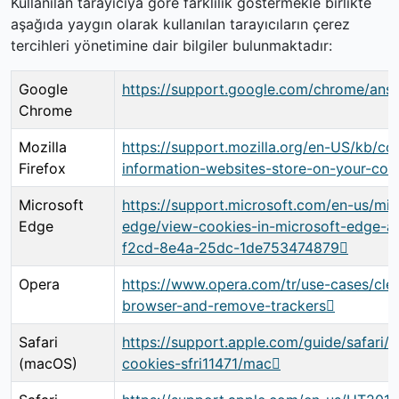
Kullanılan tarayıcıya göre farklılık göstermekle birlikte
aşağıda yaygın olarak kullanılan tarayıcıların çerez
tercihleri yönetimine dair bilgiler bulunmaktadır:
Google
https://support.google.com/chrome/ans
Chrome
Mozilla
https://support.mozilla.org/en-US/kb/co
Firefox
information-websites-store-on-your-co
Microsoft
https://support.microsoft.com/en-us/mic
Edge
edge/view-cookies-in-microsoft-edge-
f2cd-8e4a-25dc-1de753474879
Opera
https://www.opera.com/tr/use-cases/cle
browser-and-remove-trackers
Safari
https://support.apple.com/guide/safari
(macOS)
cookies-sfri11471/mac