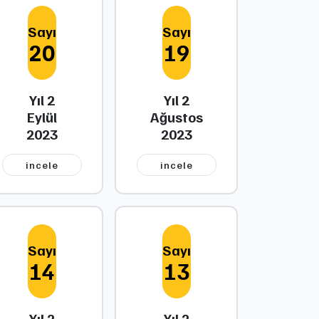
Sayı
Sayı
20
19
Yıl 2
Yıl 2
Eylül
Ağustos
2023
2023
i̇ncele
i̇ncele
Sayı
Sayı
14
13
Yıl 2
Yıl 2