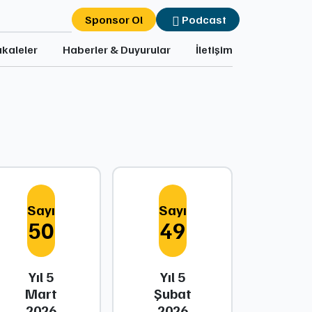
Sponsor Ol
Podcast
kaleler
Haberler & Duyurular
İletişim
Sayı
Sayı
50
49
Yıl 5
Yıl 5
Mart
Şubat
2026
2026