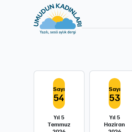
Sayı
Sayı
54
53
Yıl 5
Yıl 5
Temmuz
Haziran
2026
2026