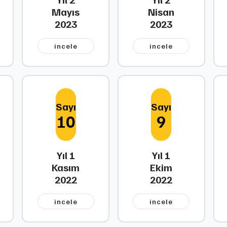
Mayıs
Nisan
2023
2023
i̇ncele
i̇ncele
Sayı
Sayı
10
9
Yıl 1
Yıl 1
Kasım
Ekim
2022
2022
i̇ncele
i̇ncele