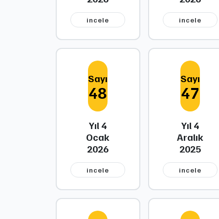
i̇ncele
i̇ncele
Sayı
Sayı
48
47
Yıl 4
Yıl 4
Ocak
Aralık
2026
2025
i̇ncele
i̇ncele