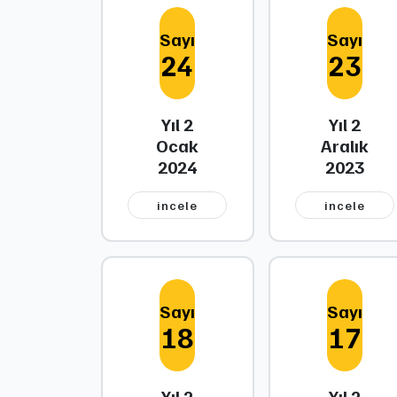
Sayı
Sayı
24
23
Yıl 2
Yıl 2
Ocak
Aralık
2024
2023
i̇ncele
i̇ncele
Sayı
Sayı
18
17
Yıl 2
Yıl 2