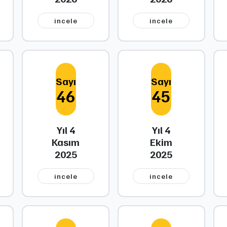
i̇ncele
i̇ncele
Sayı
Sayı
46
45
Yıl 4
Yıl 4
Kasım
Ekim
2025
2025
i̇ncele
i̇ncele