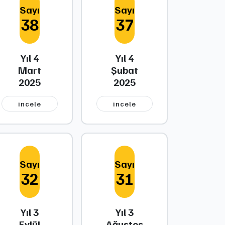
Sayı
Sayı
38
37
Yıl 4
Yıl 4
Mart
Şubat
2025
2025
i̇ncele
i̇ncele
Sayı
Sayı
32
31
Yıl 3
Yıl 3
Eylül
Ağustos