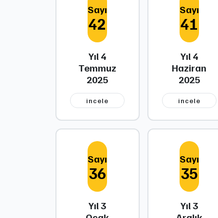
Sayı
Sayı
42
41
Yıl 4
Yıl 4
Temmuz
Haziran
2025
2025
i̇ncele
i̇ncele
Sayı
Sayı
36
35
Yıl 3
Yıl 3
Ocak
Aralık