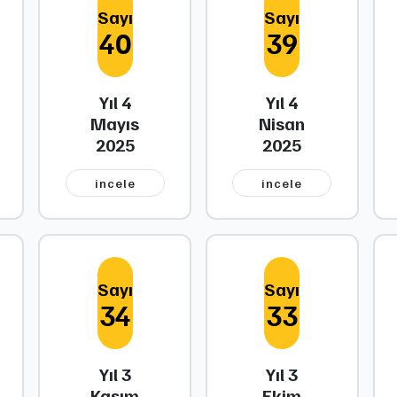
Sayı
Sayı
40
39
Yıl 4
Yıl 4
Mayıs
Nisan
2025
2025
i̇ncele
i̇ncele
Sayı
Sayı
34
33
Yıl 3
Yıl 3
Kasım
Ekim