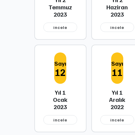
Temmuz
Haziran
2023
2023
i̇ncele
i̇ncele
Sayı
Sayı
12
11
Yıl 1
Yıl 1
Ocak
Aralık
2023
2022
i̇ncele
i̇ncele