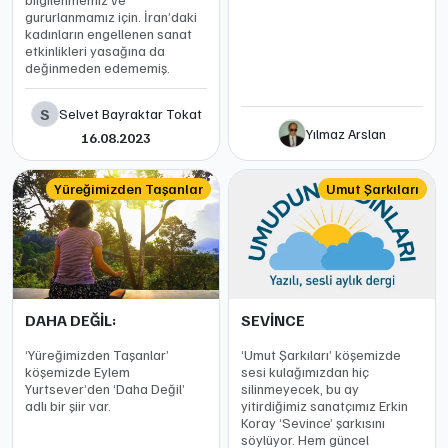
gururlanmamız için. İran’daki
kadınların engellenen sanat
etkinlikleri yasağına da
değinmeden edememiş.
S
Selvet Bayraktar Tokat
Yılmaz Arslan
16.08.2023
Yüreğimizden Taşanlar
Umut Şarkıları
DAHA DEĞİL:
SEVİNCE
‘Yüreğimizden Taşanlar’
‘Umut Şarkıları’ köşemizde
köşemizde Eylem
sesi kulağımızdan hiç
Yurtsever’den ‘Daha Değil’
silinmeyecek, bu ay
adlı bir şiir var.
yitirdiğimiz sanatçımız Erkin
Koray ‘Sevince’ şarkısını
söylüyor. Hem güncel