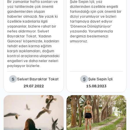
Bir zamanlar hafta sonları ve
Şule Sepin İçli, yaz
yaz tatillerinde çok önemli
dizilerinden özellikle engelli
gündemlerden oluşan
farkındalığı için çok önemli bir
haberler olmazdı. Ne yazık ki
diziyi yorumluyor ve bizleri
özellikle kadınlarla ilgili
tartışmaya davet ediyor
yaşananlar, bizlere rahat bir
‘Dönence Dönüştürüyor’
nefes aldırmıyor. Selvet
yazısında. Yorumlarınızla
Bayraktar Tokat, ‘Kadının
dergimizi beslemenizi
Güncesi’ köşemizde, kadınları
umuyoruz.
tehdit eden karma eğitim
karşıtı açıklamaları, doğum
kontrol araçlarına ulaşmadaki
engelleri ve daha neler neleri
paylaşıyor bizlerle.
S
Ş
Selvet Bayraktar Tokat
Şule Sepin İçli
29.07.2022
15.08.2023