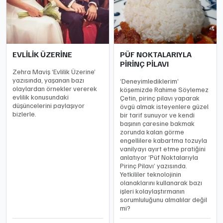
EVLİLİK ÜZERİNE
PÜF NOKTALARIYLA
PİRİNÇ PİLAVI
Zehra Maviş ‘Evlilik Üzerine’
yazısında, yaşanan bazı
‘Deneyimlediklerim’
olaylardan örnekler vererek
köşemizde Rahime Söylemez
evlilik konusundaki
Çetin, pirinç pilavı yaparak
düşüncelerini paylaşıyor
övgü almak isteyenlere güzel
bizlerle.
bir tarif sunuyor ve kendi
başının çaresine bakmak
zorunda kalan görme
engellilere kabartma tozuyla
vanilyayı ayırt etme pratiğini
anlatıyor ‘Püf Noktalarıyla
Pirinç Pilavı’ yazısında.
Yetkililer teknolojinin
olanaklarını kullanarak bazı
işleri kolaylaştırmanın
sorumluluğunu almalılar değil
mi?