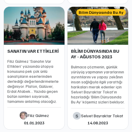
Bilim Dünyasında Bu Ay
SANATIN VAR ETTİKLERİ
BİLİM DÜNYASINDA BU
AY - AĞUSTOS 2023
Filiz Gülmez ‘Sanatın Var
Ettikleri’ yazısında ütopya
Bulmaca çözmenin, günlük
konusuna pek çok ünlü
yürüyüş yapmanın yararlarının
sanatçıların eserlerinden
ayrıntılarını ve yapay zekânın
derlediği değerlendirmelerle
insan sağlığıyla ilgili yarattığı
değiniyor. Platon, Gülüver,
harikaları merak edenler için
Erdal Atabek… Yazıda geçen
Selvet Bayraktar Tokat’ın
bütün isimleri sayarsak,
hazırladığı ‘Bilim Dünyasında
tamamını anlatmış olacağız.
Bu Ay’ köşemiz sizleri bekliyor.
Filiz Gülmez
S
Selvet Bayraktar Tokat
01.01.2023
14.08.2023