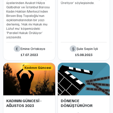
üyelerinden Avukat Hülya
Üretiyor’ söyleşisinde.
Gülbahar ve İstanbul Barosu
Kadın Hakları Merkezi’nden
Birsen Baş Topaloğlu’nun
açıklamalarından bir yazı
derlemiş, ‘Hak mı Hukuk mu
Lütuf mu’ köşemizdeki
‘Paralel Hukuk Örülüyor’
yazısında.
E
Ş
Emine Ortakaya
Şule Sepin İçli
17.07.2023
15.08.2023
Kadının Güncesi
KADININ GÜNCESİ -
DÖNENCE
AĞUSTOS 2023
DÖNÜŞTÜRÜYOR