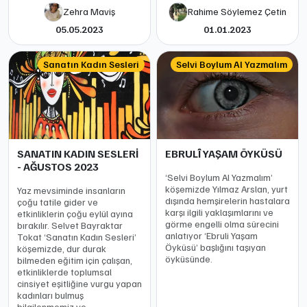
Zehra Maviş
Rahime Söylemez Çetin
05.05.2023
01.01.2023
Sanatın Kadın Sesleri
Selvi Boylum Al Yazmalım
SANATIN KADIN SESLERİ
EBRULÎ YAŞAM ÖYKÜSÜ
- AĞUSTOS 2023
‘Selvi Boylum Al Yazmalım’
köşemizde Yılmaz Arslan, yurt
Yaz mevsiminde insanların
dışında hemşirelerin hastalara
çoğu tatile gider ve
karşı ilgili yaklaşımlarını ve
etkinliklerin çoğu eylül ayına
görme engelli olma sürecini
bırakılır. Selvet Bayraktar
anlatıyor ‘Ebruli Yaşam
Tokat ‘Sanatın Kadın Sesleri’
Öyküsü’ başlığını taşıyan
köşemizde, dur durak
öyküsünde.
bilmeden eğitim için çalışan,
etkinliklerde toplumsal
cinsiyet eşitliğine vurgu yapan
kadınları bulmuş
bilgilenmemiz ve