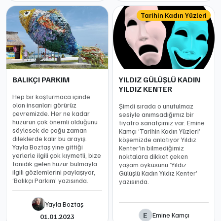
Tarihin Kadın Yüzleri
BALIKÇI PARKIM
YILDIZ GÜLÜŞLÜ KADIN
YILDIZ KENTER
Hep bir koşturmaca içinde
olan insanları görürüz
Şimdi sırada o unutulmaz
çevremizde. Her ne kadar
sesiyle anımsadığımız bir
huzurun çok önemli olduğunu
tiyatro sanatçımız var. Emine
söylesek de çoğu zaman
Kamçı ‘Tarihin Kadın Yüzleri’
dileklerde kalır bu arayış.
köşemizde anlatıyor Yıldız
Yayla Boztaş yine gittiği
Kenter’in bilmediğimiz
yerlerle ilgili çok kıymetli, bize
noktalara dikkat çeken
tanıdık gelen huzur bulmayla
yaşam öyküsünü ‘Yıldız
ilgili gözlemlerini paylaşıyor,
Gülüşlü Kadın Yıldız Kenter’
‘Balıkçı Parkım’ yazısında.
yazısında.
Yayla Boztaş
E
Emine Kamçı
01.01.2023