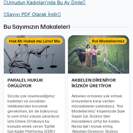
Umudun Kadınları'nda Bu Ay Dinle
Sayıyı PDF Olarak İndir
Bu Sayımızın Makaleleri
Hak Mı Hukuk mu Lütuf Mu
Rol Modellerimiz
PARALEL HUKUK
AKBELEN DİRENİYOR
ÖRÜLÜYOR
İKİZKÖY ÜRETİYOR
Sözde çok önemsediğimiz
Akbelen ormanını yok etmek
kadınları ve çocukları
isteyenlere karşı verilen
tehlikelerden korumak
mücadelenin yanındayız. ‘Rol
gerekirken, bir de bakıyoruz
Modellerimiz’ köşemizde Şule
ki yeni infaz yasası çıkarılıyor.
Sepin İçli, İkizköy’den
İşte Emine Ortakaya bu
mücadeleci çiftçi bir kadını,
konuda emek veren ‘Eşitlik
Necla Işık’ı konuk etmiş,
İçin Kadın Platformu (EŞİK)’
‘Akbelen Direniyor, İkizköy