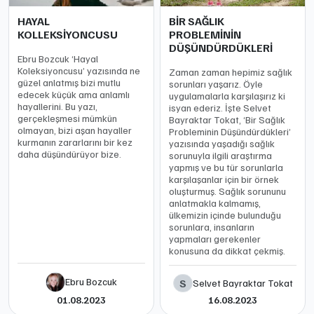
HAYAL
BİR SAĞLIK
KOLLEKSİYONCUSU
PROBLEMİNİN
DÜŞÜNDÜRDÜKLERİ
Ebru Bozcuk ‘Hayal
Koleksiyoncusu’ yazısında ne
Zaman zaman hepimiz sağlık
güzel anlatmış bizi mutlu
sorunları yaşarız. Öyle
edecek küçük ama anlamlı
uygulamalarla karşılaşırız ki
hayallerini. Bu yazı,
isyan ederiz. İşte Selvet
gerçekleşmesi mümkün
Bayraktar Tokat, ‘Bir Sağlık
olmayan, bizi aşan hayaller
Probleminin Düşündürdükleri’
kurmanın zararlarını bir kez
yazısında yaşadığı sağlık
daha düşündürüyor bize.
sorunuyla ilgili araştırma
yapmış ve bu tür sorunlarla
karşılaşanlar için bir örnek
oluşturmuş. Sağlık sorununu
anlatmakla kalmamış,
ülkemizin içinde bulunduğu
sorunlara, insanların
yapmaları gerekenler
konusuna da dikkat çekmiş.
Ebru Bozcuk
S
Selvet Bayraktar Tokat
01.08.2023
16.08.2023