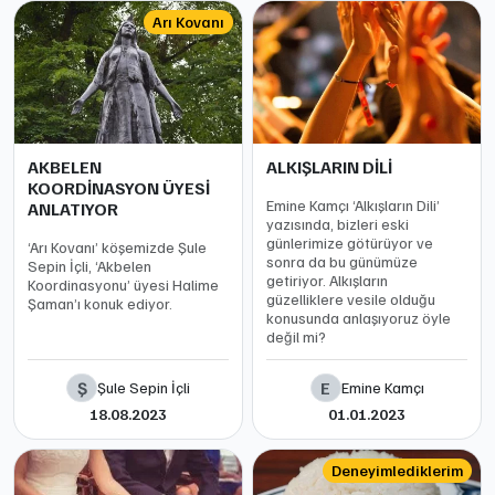
Arı Kovanı
AKBELEN
ALKIŞLARIN DİLİ
KOORDİNASYON ÜYESİ
Emine Kamçı ‘Alkışların Dili’
ANLATIYOR
yazısında, bizleri eski
günlerimize götürüyor ve
‘Arı Kovanı’ köşemizde Şule
sonra da bu günümüze
Sepin İçli, ‘Akbelen
getiriyor. Alkışların
Koordinasyonu’ üyesi Halime
güzelliklere vesile olduğu
Şaman’ı konuk ediyor.
konusunda anlaşıyoruz öyle
değil mi?
Ş
E
Şule Sepin İçli
Emine Kamçı
18.08.2023
01.01.2023
Deneyimlediklerim