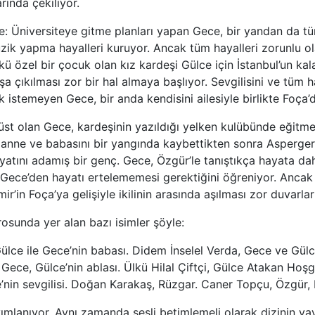
arında çekiliyor.
le: Üniversiteye gitme planları yapan Gece, bir yandan da 
üzik yapma hayalleri kuruyor. Ancak tüm hayalleri zorunlu ol
kü özel bir çocuk olan kız kardeşi Gülce için İstanbul’un kal
 çıkılması zor bir hal almaya başlıyor. Sevgilisini ve tüm ha
 istemeyen Gece, bir anda kendisini ailesiyle birlikte Foça’
 üst olan Gece, kardeşinin yazıldığı yelken kulübünde eğitm
r, anne ve babasını bir yangında kaybettikten sonra Asperg
yatını adamış bir genç. Gece, Özgür’le tanıştıkça hayata da
Gece’den hayatı ertelememesi gerektiğini öğreniyor. Ancak
mir’in Foça’ya gelişiyle ikilinin arasında aşılması zor duvarla
osunda yer alan bazı isimler şöyle:
lce ile Gece’nin babası. Didem İnselel Verda, Gece ve Gülce
ece, Gülce’nin ablası. Ülkü Hilal Çiftçi, Gülce Atakan Hoş
e’nin sevgilisi. Doğan Karakaş, Rüzgar. Caner Topçu, Özgür, 
yımlanıyor. Aynı zamanda sesli betimlemeli olarak dizinin y