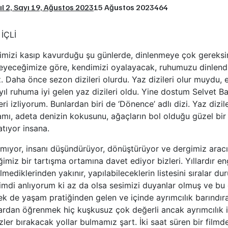
ıl 2, Sayı 19, Ağustos 2023
15 Ağustos 2023
464
İÇLİ
imizi kasıp kavurduğu şu günlerde, dinlenmeye çok gereksi
eyeceğimize göre, kendimizi oyalayacak, ruhumuzu dinlendi
. Daha önce sezon dizileri olurdu. Yaz dizileri olur muydu,
yıl ruhuma iyi gelen yaz dizileri oldu. Yine dostum Selvet Ba
leri izliyorum. Bunlardan biri de ‘Dönence’ adlı dizi. Yaz dizil
tamı, adeta denizin kokusunu, ağaçların bol olduğu güzel b
atıyor insana.
mıyor, insanı düşündürüyor, dönüştürüyor ve dergimiz aracıl
ğimiz bir tartışma ortamına davet ediyor bizleri. Yıllardır e
lmediklerinden yakınır, yapılabileceklerin listesini sıralar dur
Şimdi anlıyorum ki az da olsa sesimizi duyanlar olmuş ve bu 
k de yaşam pratiğinden gelen ve içinde ayrımcılık barındıra
plardan öğrenmek hiç kuşkusuz çok değerli ancak ayrımcılık i
ı izler bırakacak yollar bulmamız şart. İki saat süren bir film