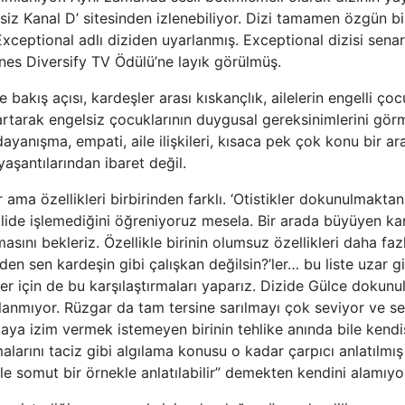
siz Kanal D’ sitesinden izlenebiliyor. Dizi tamamen özgün b
 Exceptional adlı diziden uyarlanmış. Exceptional dizisi sena
 Diversify TV Ödülü’ne layık görülmüş.
 bakış açısı, kardeşler arası kıskançlık, ailelerin engelli çoc
artarak engelsiz çocuklarının duygusal gereksinimlerini gör
 dayanışma, empati, aile ilişkileri, kısaca pek çok konu bir ar
yaşantılarından ibaret değil.
r ama özellikleri birbirinden farklı. ‘Otistikler dokunulmakta
mlide işlemediğini öğreniyoruz mesela. Bir arada büyüyen kar
masını bekleriz. Özellikle birinin olumsuz özellikleri daha faz
eden sen kardeşin gibi çalışkan değilsin?’ler… bu liste uzar 
iler için de bu karşılaştırmaları yaparız. Dizide Gülce dokun
lanmıyor. Rüzgar da tam tersine sarılmayı çok seviyor ve s
ya izim vermek istemeyen birinin tehlike anında bile kend
larını taciz gibi algılama konusu o kadar çarpıcı anlatılmış
 somut bir örnekle anlatılabilir” demekten kendini alamıyo