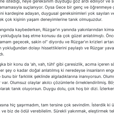
 ne istediği, neye gereksinim duyduğu göz ardı ediliyor ve s
lamamasıyla suçlanıyor. Oysa Gece bir genç ve öğrenmeye ç
ni kardeşine adayan, duygusal gereksinimleri yok sayılan v
ek çok kişinin yaşam deneyimlerine tanık olmuşuzdur.
angında kaybederken, Rüzgar’ın yanında yakınlarından kimse
 yokluğuyla baş etme konusu da çok güzel anlatılmıştı. Önc
“Tamam geçecek, sakin ol” diyordu ve Rüzgar’ın krizleri art
nin yokluğundan dolayı hissettiklerini paylaştı ve Rüzgar yav
dı.
a bir konu da ‘ah, vah, tüh!’ gibi çaresizlik, acıma içeren s
er şey o kadar doğal anlatılmış ki neredeyse insanların engel
 bunu bir farklılık şeklinde algıladıklarına inanıyorsun. Olu
 var. Olumsuz olaylar akılcı çözümlerle örneklendirilmiş. 
larak tanık oluyorsun. Duygu dolu, çok hoş bir dizi. İzlerke
asına hiç şaşırmadım, tam tersine çok sevindim. İsterdik ki 
n ve biz de ödül verebilelim. Sürekli yakınmak, eleştirmek te