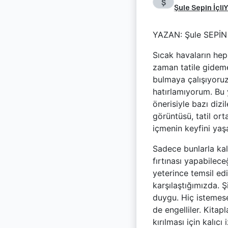
Ş
Şule Sepin İçli
Y
YAZAN: Şule SEPİN 
Sıcak havaların hep
zaman tatile gidem
bulmaya çalışıyoruz
hatırlamıyorum. Bu 
önerisiyle bazı dizi
görüntüsü, tatil or
içmenin keyfini yaş
Sadece bunlarla kal
fırtınası yapabilece
yeterince temsil edi
karşılaştığımızda. 
duygu. Hiç istemese
de engelliler. Kita
kırılması için kalıc