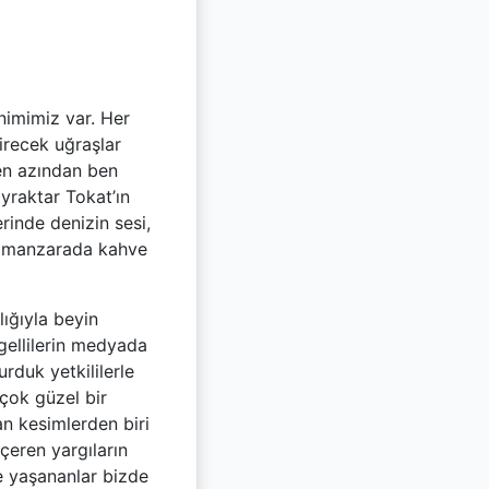
nimimiz var. Her
recek uğraşlar
 en azından ben
yraktar Tokat’ın
erinde denizin sesi,
ir manzarada kahve
ığıyla beyin
ngellilerin medyada
urduk yetkililerle
çok güzel bir
n kesimlerden biri
çeren yargıların
de yaşananlar bizde