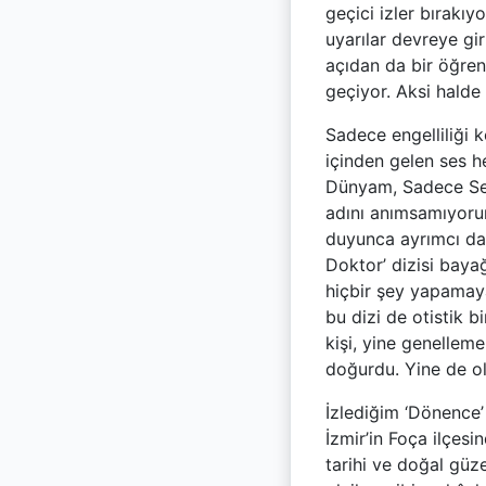
geçici izler bırakıy
uyarılar devreye giri
açıdan da bir öğrenm
geçiyor. Aksi hald
Sadece engelliliği k
içinden gelen ses h
Dünyam, Sadece Sen’
adını anımsamıyorum
duyunca ayrımcı dav
Doktor’ dizisi bayağ
hiçbir şey yapamayac
bu dizi de otistik 
kişi, yine genellem
doğurdu. Yine de ol
İzlediğim ‘Dönence’
İzmir’in Foça ilçesin
tarihi ve doğal güze