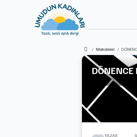
Ana Sayfa
Makaleler
DÖNENC
DÖNENCE
YAZAR
S