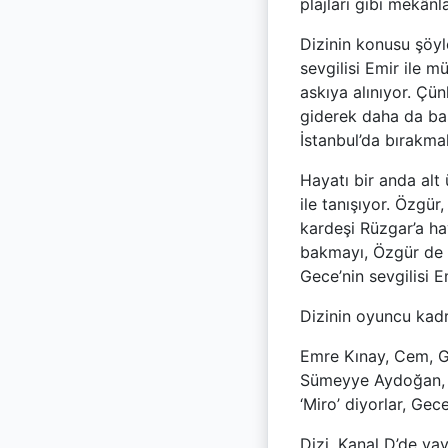
plajları gibi mekânl
Dizinin konusu şöy
sevgilisi Emir ile m
askıya alınıyor. Çün
giderek daha da başa
İstanbul’da bırakmak
Hayatı bir anda alt
ile tanışıyor. Özgü
kardeşi Rüzgar’a ha
bakmayı, Özgür de 
Gece’nin sevgilisi E
Dizinin oyuncu kadr
Emre Kınay, Cem, Gü
Sümeyye Aydoğan, G
‘Miro’ diyorlar, Gec
Dizi, Kanal D’de ya