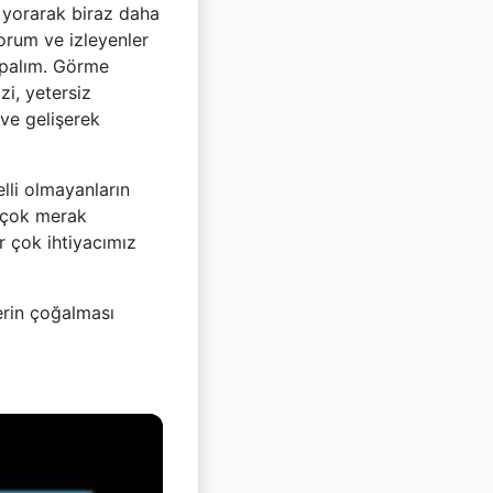
 yorarak biraz daha
yorum ve izleyenler
yapalım. Görme
zi, yetersiz
ve gelişerek
elli olmayanların
i çok merak
 çok ihtiyacımız
erin çoğalması