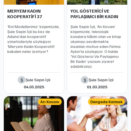
MERYEM KADIN
YOL GÖSTERİCİ VE
KOOPERATİFİ 37
PAYLAŞIMCI BİR KADIN
‘Rol Modellerimiz’ köşemizde,
Şule Sepin İçli, ‘Arı Kovanı’
Şule Sepin İçli bu kez de
köşemizde, teknolojik
Adana’dan kooperatif
konulara hâkim olan ve kitap
yöneticileriyle söyleşiyor.
okumayı sevdirmekte
‘Meryem Kadın Kooperatifi’
insanları motive eden Fatma
bakalım neler üretiyor?
Aykın’la söyleşiyor. O halde
‘Yol Gösterici Ve Paylaşımcı
Bir Kadın’ yazısını ziyaret
edebilirsiniz.
Ş
Ş
Şule Sepin İçli
Şule Sepin İçli
04.03.2025
01.03.2025
Arı Kovanı
Dengede Kalmak