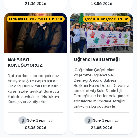
21.06.2026
18.06.2026
Hak Mı Hukuk mu Lütuf Mu
Çoğalalım Çoğaltalım
NAFAKAYI
Öğrenci Veli Derneği
KONUŞUYORUZ
‘Çoğalalım Çoğaltalım’
köşemize Öğrenci Veli
Nafakadan o kadar çok söz
Derneği Ankara Şubesi
ediliyor ki Şule Sepin İçli de
Başkanı Hülya Daran Deveci’yi
‘Hak Mı Hukuk mu Lütuf Mu’
konuk etmiş Şule Sepin İçli.
köşemizde, avukat Süreyya
Derneğin ne kadar çok güncel
Yarli ile söyleşmiş, ‘Nafakayı
sorunlarla mücadele ettiğini
Konuşuyoruz’ diyorlar.
anlıyoruz bu söyleşiyle.
Ş
Ş
Şule Sepin İçli
Şule Sepin İçli
05.06.2026
24.05.2026