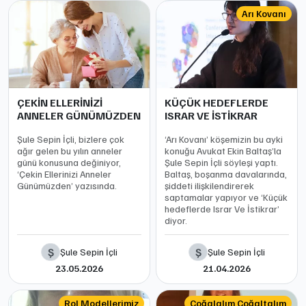
Arı Kovanı
ÇEKİN ELLERİNİZİ
KÜÇÜK HEDEFLERDE
ANNELER GÜNÜMÜZDEN
ISRAR VE İSTİKRAR
Şule Sepin İçli, bizlere çok
‘Arı Kovanı’ köşemizin bu ayki
ağır gelen bu yılın anneler
konuğu Avukat Ekin Baltaş’la
günü konusuna değiniyor,
Şule Sepin İçli söyleşi yaptı.
‘Çekin Ellerinizi Anneler
Baltaş, boşanma davalarında,
Günümüzden’ yazısında.
şiddeti ilişkilendirerek
saptamalar yapıyor ve ‘Küçük
hedeflerde Israr Ve İstikrar’
diyor.
Ş
Ş
Şule Sepin İçli
Şule Sepin İçli
23.05.2026
21.04.2026
Rol Modellerimiz
Çoğalalım Çoğaltalım