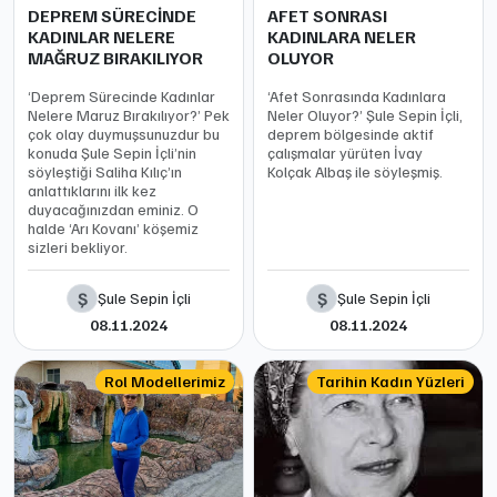
DEPREM SÜRECİNDE
AFET SONRASI
KADINLAR NELERE
KADINLARA NELER
MAĞRUZ BIRAKILIYOR
OLUYOR
‘Deprem Sürecinde Kadınlar
‘Afet Sonrasında Kadınlara
Nelere Maruz Bırakılıyor?’ Pek
Neler Oluyor?’ Şule Sepin İçli,
çok olay duymuşsunuzdur bu
deprem bölgesinde aktif
konuda Şule Sepin İçli’nin
çalışmalar yürüten İvay
söyleştiği Saliha Kılıç’ın
Kolçak Albaş ile söyleşmiş.
anlattıklarını ilk kez
duyacağınızdan eminiz. O
halde ‘Arı Kovanı’ köşemiz
sizleri bekliyor.
Ş
Ş
Şule Sepin İçli
Şule Sepin İçli
08.11.2024
08.11.2024
Rol Modellerimiz
Tarihin Kadın Yüzleri