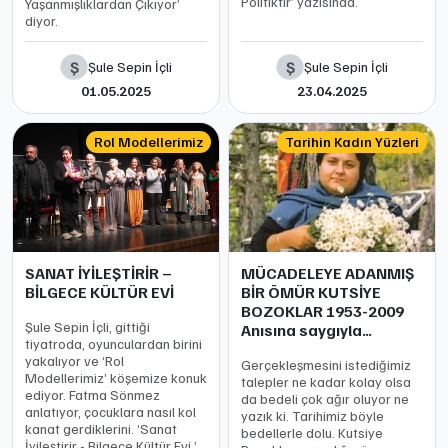
Politiktir’ yazısında.
Yaşanmışlıklardan Çıkıyor’
diyor.
Ş
Ş
Şule Sepin İçli
Şule Sepin İçli
01.05.2025
23.04.2025
Rol Modellerimiz
Tarihin Kadın Yüzleri
SANAT İYİLEŞTİRİR –
MÜCADELEYE ADANMIŞ
BİLGECE KÜLTÜR EVİ
BİR ÖMÜR KUTSİYE
BOZOKLAR 1953-2009
Şule Sepin İçli, gittiği
Anısına saygıyla…
tiyatroda, oyunculardan birini
yakalıyor ve ‘Rol
Gerçekleşmesini istediğimiz
Modellerimiz’ köşemize konuk
talepler ne kadar kolay olsa
ediyor. Fatma Sönmez
da bedeli çok ağır oluyor ne
anlatıyor, çocuklara nasıl kol
yazık ki. Tarihimiz böyle
kanat gerdiklerini. ‘Sanat
bedellerle dolu. Kutsiye
İyileştirir - Bilgece Kültür Evi.’