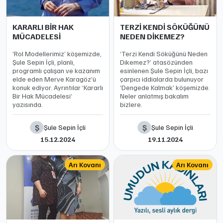
KARARLI BİR HAK
TERZİ KENDİ SÖKÜĞÜNÜ
MÜCADELESİ
NEDEN DİKEMEZ?
‘Rol Modellerimiz’ köşemizde,
‘Terzi Kendi Söküğünü Neden
Şule Sepin İçli, planlı,
Dikemez?’ atasözünden
programlı çalışan ve kazanım
esinlenen Şule Sepin İçli, bazı
elde eden Merve Karagöz’ü
çarpıcı iddialarda bulunuyor
konuk ediyor. Ayrıntılar ‘Kararlı
‘Dengede Kalmak’ köşemizde.
Bir Hak Mücadelesi’
Neler anlatmış bakalım
yazısında.
bizlere.
Ş
Ş
Şule Sepin İçli
Şule Sepin İçli
15.12.2024
19.11.2024
Arı Kovanı
Arı Kovanı