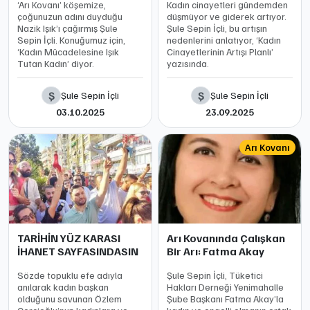
‘Arı Kovanı’ köşemize,
Kadın cinayetleri gündemden
çoğunuzun adını duyduğu
düşmüyor ve giderek artıyor.
Nazik Işık’ı çağırmış Şule
Şule Sepin İçli, bu artışın
Sepin İçli. Konuğumuz için,
nedenlerini anlatıyor, ‘Kadın
‘Kadın Mücadelesine Işık
Cinayetlerinin Artışı Planlı’
Tutan Kadın’ diyor.
yazısında.
Ş
Ş
Şule Sepin İçli
Şule Sepin İçli
03.10.2025
23.09.2025
Arı Kovanı
TARİHİN YÜZ KARASI
Arı Kovanında Çalışkan
İHANET SAYFASINDASIN
Bir Arı: Fatma Akay
Sözde topuklu efe adıyla
Şule Sepin İçli, Tüketici
anılarak kadın başkan
Hakları Derneği Yenimahalle
olduğunu savunan Özlem
Şube Başkanı Fatma Akay’la