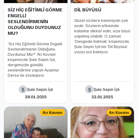
SİZ HİÇ EĞİTİMLİ GÖRME
DİL BÜYÜSÜ
ENGELLİ
Güzel sözlere kanmayan çok
SESLENDİRMENİN
azdır. Sözlerin etkisinde
OLDUĞUNU DUYDUNUZ
kalanlar dikkat edin, size büyü
MU?
yapılmış olabilir. O zaman
‘Dengede Kalmak’ köşemizde,
‘Siz Hiç Eğitimli Görme Engelli
Şule Sepin İçli’nin ‘Dil Büyüsü’
Seslendirmenin Olduğunu
yazısı sizi bekliyor.
Duydunuz Mu?’ ‘Arı Kovanı’
köşemizde Şule Sepin İçli,
dergimizde gönüllü
seslendirme yapan Ayşenur
Derse ile söyleşiyor.
Ş
Ş
Şule Sepin İçli
Şule Sepin İçli
28.01.2025
22.01.2025
Arı Kovanı
Arı Kovanı