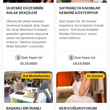
ÜLKEMİZ DÜZENİNİN
SATRANÇTA KADINLAR
AHLAK BEKÇİLERİ
KENDİNİ GÖSTERİYOR
Ülkemizde ahlak bekçileri
Şule Sepin İçli, ‘Arı Kovanı’
türemeye başladı. Şule Sepin
köşemize, Esra İnpınar’ı konuk
İçli, Grup Manifest’in başına
ediyor. ‘Satrançta Kadınlar
gelenleri gündeme taşıyarak
Kendini Gösteriyor’ yazısı
sanat tartışmasının kapısını
sizleri bekliyor.
aralıyor, ‘Ülkemiz Düzeninin
Ahlak Bekçileri’ yazısında.
Ş
Ş
Şule Sepin İçli
Şule Sepin İçli
23.10.2025
10.10.2025
Rol Modellerimiz
Arı Kovanı
BAŞARILI BİR İRANLI
BEN DOĞURUYORUM