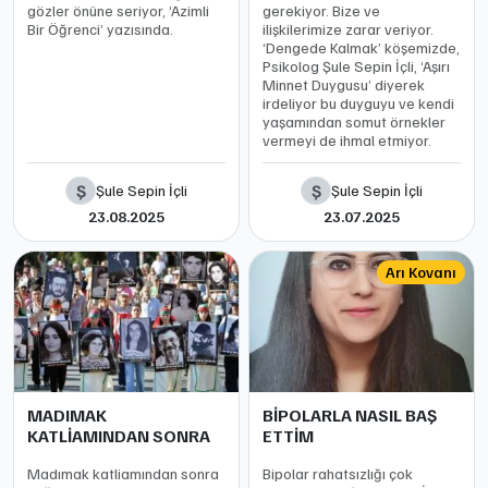
gözler önüne seriyor, ‘Azimli
gerekiyor. Bize ve
Bir Öğrenci’ yazısında.
ilişkilerimize zarar veriyor.
‘Dengede Kalmak’ köşemizde,
Psikolog Şule Sepin İçli, ‘Aşırı
Minnet Duygusu’ diyerek
irdeliyor bu duyguyu ve kendi
yaşamından somut örnekler
vermeyi de ihmal etmiyor.
Ş
Ş
Şule Sepin İçli
Şule Sepin İçli
23.08.2025
23.07.2025
Arı Kovanı
MADIMAK
BİPOLARLA NASIL BAŞ
KATLİAMINDAN SONRA
ETTİM
Madımak katliamından sonra
Bipolar rahatsızlığı çok