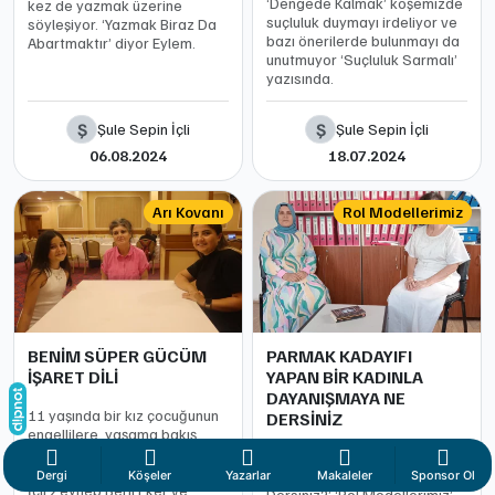
‘Dengede Kalmak’ köşemizde
kez de yazmak üzerine
suçluluk duymayı irdeliyor ve
söyleşiyor. ‘Yazmak Biraz Da
bazı önerilerde bulunmayı da
Abartmaktır’ diyor Eylem.
unutmuyor ‘Suçluluk Sarmalı’
yazısında.
Ş
Ş
Şule Sepin İçli
Şule Sepin İçli
06.08.2024
18.07.2024
Arı Kovanı
Rol Modellerimiz
BENİM SÜPER GÜCÜM
PARMAK KADAYIFI
İŞARET DİLİ
YAPAN BİR KADINLA
DAYANIŞMAYA NE
11 yaşında bir kız çocuğunun
DERSİNİZ
engellilere, yaşama bakış
açısını, azmini taşıdık ‘Arı
‘Parmak Kadayıfı Yapan Bir
Kovanı’ köşemize. Şule Sepin
Kadınla Dayanışmaya Ne
Dergi
Köşeler
Yazarlar
Makaleler
Sponsor Ol
İçli,Zeynep Beril Eker ve
Dersiniz?’ ‘Rol Modellerimiz’