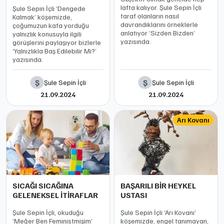
lafta kalıyor. Şule Sepin İçli
Şule Sepin İçli ‘Dengede
taraf olanların nasıl
Kalmak’ köşemizde,
davrandıklarını örneklerle
çoğumuzun kafa yorduğu
anlatıyor ‘Sizden Bizden’
yalnızlık konusuyla ilgili
yazısında.
görüşlerini paylaşıyor bizlerle
‘Yalnızlıkla Baş Edilebilir Mi?’
yazısında.
Ş
Ş
Şule Sepin İçli
Şule Sepin İçli
21.09.2024
21.09.2024
Arı Kovanı
SICAĞI SICAĞINA
BAŞARILI BİR HEYKEL
GELENEKSEL İTİRAFLAR
USTASI
Şule Sepin İçli, okuduğu
Şule Sepin İçli ‘Arı Kovanı’
‘Meğer Ben Feministmişim’
köşemizde, engel tanımayan,