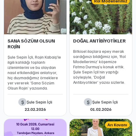
Rol Modellerimiz
SANA SÖZÜM OLSUN
DOĞAL ANTİBİYOTİKLER
ROJİN
Bitkisel ilaçlara epey merak
sardığınızı bildiğimiz için, ‘Rol
Şule Sepin İçli, Rojin Kabaiş’le
Modellerimiz’ köşemize
ilgili katıldığı toplantı
Fatma Durmuş’u konuk ettik.
izlenimlerini ve bu olaydan
Şule Sepin İçli’nin yaptığı
nasıl etkilendiğini anlatıyor,
söyleşiyle, ‘Doğal
hiç duymadığımız örneklere
Antibiyotikler’ yazısı sizlerle.
yer vererek ‘Sana Sözüm
Olsun Rojin’ yazısında.
Ş
Ş
Şule Sepin İçli
Şule Sepin İçli
22.02.2026
01.02.2026
Arı Kovanı