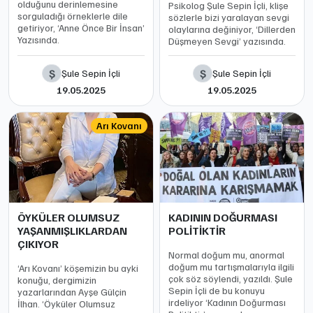
olduğunu derinlemesine
Psikolog Şule Sepin İçli, klişe
sorguladığı örneklerle dile
sözlerle bizi yaralayan sevgi
getiriyor, ‘Anne Önce Bir İnsan’
olaylarına değiniyor, ‘Dillerden
Yazısında.
Düşmeyen Sevgi’ yazısında.
Ş
Ş
Şule Sepin İçli
Şule Sepin İçli
19.05.2025
19.05.2025
Arı Kovanı
ÖYKÜLER OLUMSUZ
KADININ DOĞURMASI
YAŞANMIŞLIKLARDAN
POLİTİKTİR
ÇIKIYOR
Normal doğum mu, anormal
doğum mu tartışmalarıyla ilgili
‘Arı Kovanı’ köşemizin bu ayki
çok söz söylendi, yazıldı. Şule
konuğu, dergimizin
Sepin İçli de bu konuyu
yazarlarından Ayşe Gülçin
irdeliyor ‘Kadının Doğurması
İlhan. ‘Öyküler Olumsuz