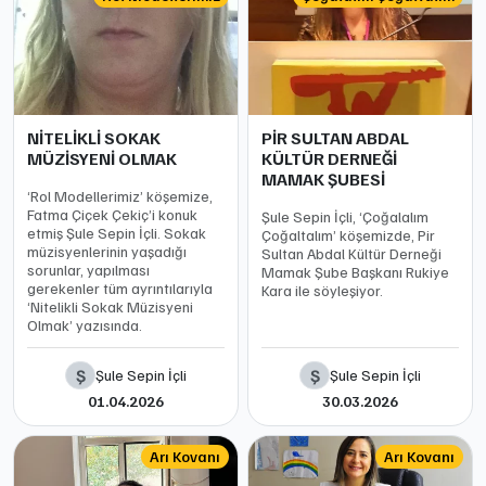
NİTELİKLİ SOKAK
PİR SULTAN ABDAL
MÜZİSYENİ OLMAK
KÜLTÜR DERNEĞİ
MAMAK ŞUBESİ
‘Rol Modellerimiz’ köşemize,
Fatma Çiçek Çekiç’i konuk
Şule Sepin İçli, ‘Çoğalalım
etmiş Şule Sepin İçli. Sokak
Çoğaltalım’ köşemizde, Pir
müzisyenlerinin yaşadığı
Sultan Abdal Kültür Derneği
sorunlar, yapılması
Mamak Şube Başkanı Rukiye
gerekenler tüm ayrıntılarıyla
Kara ile söyleşiyor.
‘Nitelikli Sokak Müzisyeni
Olmak’ yazısında.
Ş
Ş
Şule Sepin İçli
Şule Sepin İçli
01.04.2026
30.03.2026
Arı Kovanı
Arı Kovanı