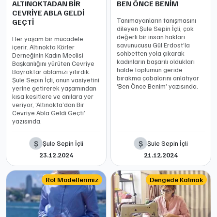
ALTINOKTADAN BİR
BEN ÖNCE BENİM
CEVRİYE ABLA GELDİ
Tanımayanların tanışmasını
GEÇTİ
dileyen Şule Sepin İçli, çok
değerli bir insan hakları
Her yaşam bir mücadele
savunucusu Gül Erdost’la
içerir. Altınokta Körler
sohbetten yola çıkarak
Derneğinin Kadın Meclisi
kadınların başarılı oldukları
Başkanlığını yürüten Cevriye
halde toplumun geride
Bayraktar ablamızı yitirdik.
bırakma çabalarını anlatıyor
Şule Sepin İçli, onun vasiyetini
‘Ben Önce Benim’ yazısında.
yerine getirerek yaşamından
kısa kesitlere ve anılara yer
veriyor, ‘Altınokta’dan Bir
Cevriye Abla Geldi Geçti’
yazısında.
Ş
Ş
Şule Sepin İçli
Şule Sepin İçli
23.12.2024
21.12.2024
Rol Modellerimiz
Dengede Kalmak