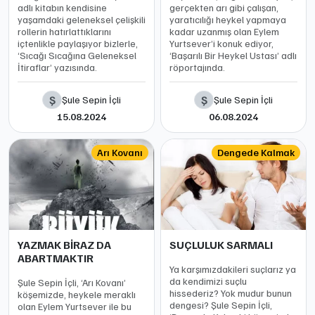
adlı kitabın kendisine
gerçekten arı gibi çalışan,
yaşamdaki geleneksel çelişkili
yaratıcılığı heykel yapmaya
rollerin hatırlattıklarını
kadar uzanmış olan Eylem
içtenlikle paylaşıyor bizlerle,
Yurtsever’i konuk ediyor,
‘Sıcağı Sıcağına Geleneksel
‘Başarılı Bir Heykel Ustası’ adlı
İtiraflar’ yazısında.
röportajında.
Ş
Ş
Şule Sepin İçli
Şule Sepin İçli
15.08.2024
06.08.2024
Arı Kovanı
Dengede Kalmak
YAZMAK BİRAZ DA
SUÇLULUK SARMALI
ABARTMAKTIR
Ya karşımızdakileri suçlarız ya
da kendimizi suçlu
Şule Sepin İçli, ‘Arı Kovanı’
hissederiz? Yok mudur bunun
köşemizde, heykele meraklı
dengesi? Şule Sepin İçli,
olan Eylem Yurtsever ile bu