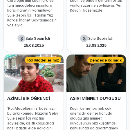
Çerçioğlu’nun kadınlara ve
kadın ve engelli olmanın ortak
tüm mücadeleci insanlara
yanları üzerine söyleşiyor, ‘Arı
karşı ihanetini yorumluyor
Kovanı’ köşemizde.
Şule Sepin İçli, ‘Tarihin Yüz
Karası İhanet Sayfasındasın’
yazısıyla.
Ş
Ş
Şule Sepin İçli
Şule Sepin İçli
25.08.2025
23.08.2025
Rol Modellerimiz
Dengede Kalmak
AZİMLİ BİR ÖĞRENCİ
AŞIRI MİNNET DUYGUSU
‘Rol Modellerimiz’ köşemizin
Kadir kıymet bilmek çok
bu ayki konuğu, Nazalin Selvi.
önemlidir de her konuda
Şule sepin İçli yaptığı
olduğu gibi minnet
söyleşide, kısıtlı koşullarda
duygusunun bizi kuşatması
nasıl başarı elde edildiğini
konusunda da abartmamak