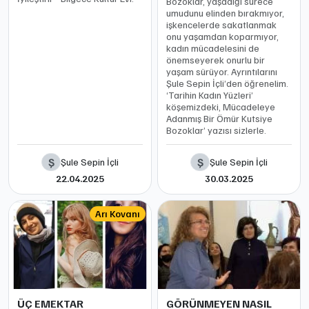
Bozoklar, yaşadığı sürece
umudunu elinden bırakmıyor,
işkencelerde sakatlanmak
onu yaşamdan koparmıyor,
kadın mücadelesini de
önemseyerek onurlu bir
yaşam sürüyor. Ayrıntılarını
Şule Sepin İçli’den öğrenelim.
‘Tarihin Kadın Yüzleri’
köşemizdeki, Mücadeleye
Adanmış Bir Ömür Kutsiye
Bozoklar’ yazısı sizlerle.
Ş
Ş
Şule Sepin İçli
Şule Sepin İçli
22.04.2025
30.03.2025
Arı Kovanı
ÜÇ EMEKTAR
GÖRÜNMEYEN NASIL