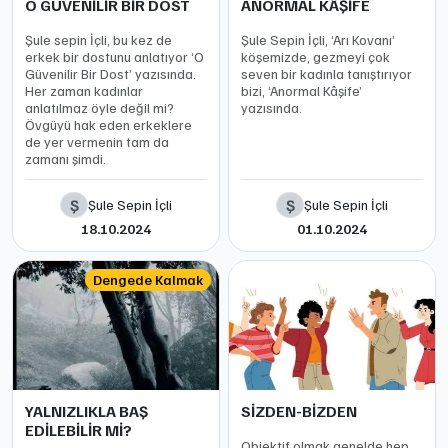
O GÜVENİLİR BİR DOST
ANORMAL KÂŞİFE
Şule sepin İçli, bu kez de
Şule Sepin İçli, ‘Arı Kovanı’
erkek bir dostunu anlatıyor ‘O
köşemizde, gezmeyi çok
Güvenilir Bir Dost’ yazısında.
seven bir kadınla tanıştırıyor
Her zaman kadınlar
bizi, ‘Anormal Kâşife’
anlatılmaz öyle değil mi?
yazısında.
Övgüyü hak eden erkeklere
de yer vermenin tam da
zamanı şimdi.
Ş
Ş
Şule Sepin İçli
Şule Sepin İçli
18.10.2024
01.10.2024
Dengede Kalmak
YALNIZLIKLA BAŞ
SİZDEN-BİZDEN
EDİLEBİLİR Mİ?
Objektif olmak genelde hep