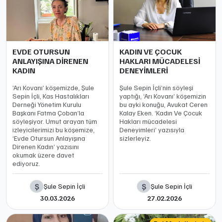
EVDE OTURSUN
KADIN VE ÇOCUK
ANLAYIŞINA DİRENEN
HAKLARI MÜCADELESİ
KADIN
DENEYİMLERİ
‘Arı Kovanı’ köşemizde, Şule
Şule Sepin İçli’nin söyleşi
Sepin İçli, Kas Hastalıkları
yaptığı, ‘Arı Kovanı’ köşemizin
Derneği Yönetim Kurulu
bu ayki konuğu, Avukat Ceren
Başkanı Fatma Çoban’la
Kalay Eken. ‘Kadın Ve Çocuk
söyleşiyor. Umut arayan tüm
Hakları mücadelesi
izleyicilerimizi bu köşemize,
Deneyimleri’ yazısıyla
‘Evde Otursun Anlayışına
sizlerleyiz.
Direnen Kadın’ yazısını
okumak üzere davet
ediyoruz.
Ş
Ş
Şule Sepin İçli
Şule Sepin İçli
30.03.2026
27.02.2026