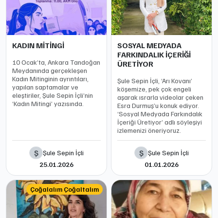
KADIN MİTİNGİ
SOSYAL MEDYADA
FARKINDALIK İÇERİĞİ
10 Ocak’ta, Ankara Tandoğan
ÜRETİYOR
Meydanında gerçekleşen
Kadın Mitinginin ayrıntıları,
Şule Sepin İçli, ‘Arı Kovanı’
yapılan saptamalar ve
köşemize, pek çok engeli
eleştiriler, Şule Sepin İçli’nin
aşarak ısrarla videolar çeken
‘Kadın Mitingi’ yazısında.
Esra Durmuş’u konuk ediyor.
‘Sosyal Medyada Farkındalık
İçeriği Üretiyor’ adlı söyleşiyi
izlemenizi öneriyoruz.
Ş
Ş
Şule Sepin İçli
Şule Sepin İçli
25.01.2026
01.01.2026
Çoğalalım Çoğaltalım