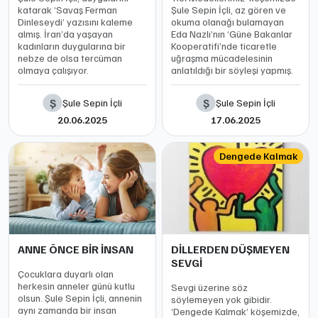
katarak ‘Savaş Ferman
Şule Sepin İçli, az gören ve
Dinleseydi’ yazısını kaleme
okuma olanağı bulamayan
almış. İran’da yaşayan
Eda Nazlı’nın ‘Güne Bakanlar
kadınların duygularına bir
Kooperatifi’nde ticaretle
nebze de olsa tercüman
uğraşma mücadelesinin
olmaya çalışıyor.
anlatıldığı bir söyleşi yapmış.
Ş
Ş
Şule Sepin İçli
Şule Sepin İçli
20.06.2025
17.06.2025
Dengede Kalmak
ANNE ÖNCE BİR İNSAN
DİLLERDEN DÜŞMEYEN
SEVGİ
Çocuklara duyarlı olan
herkesin anneler günü kutlu
Sevgi üzerine söz
olsun. Şule Sepin İçli, annenin
söylemeyen yok gibidir.
aynı zamanda bir insan
‘Dengede Kalmak’ köşemizde,