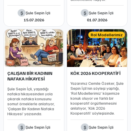
Ş
Ş
Şule Sepin İçli
Şule Sepin İçli
15.07.2026
01.07.2026
Rol Modellerimiz
ÇALIŞAN BİR KADININ
KÖK 2026 KOOPERATİFİ
NAFAKA HİKAYESİ
Yazarımız Cemile Özeker, Şule
Sepin İçli’nin söyleşi yaptığı,
Şule Sepin İçli, yaşadığı
‘Rol Modellerimiz’ köşemize
nafaka hikayesinden yola
konuk oluyor ve farklı bir
çıkarak nafaka konusunu
kooperatif örgütlenmesini
somut örneklerle anlatıyor,
anlatıyor, ‘Kök 2026
‘Çalışan Bir Kadının Nafaka
Kooperatifi’ söyleşisinde.
Hikayesi’ yazısında.
Ş
Ş
Şule Sepin İçli
Şule Sepin İçli