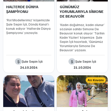
HALTERDE DÜNYA
GÜNÜMÜZ
ŞAMPİYONU
YORUMLARIYLA SİMONE
DE BEAUVOİR
‘Rol Modellerimiz’ köşemizde
Şule Sepin İçli, Döndü Kanat’ı
‘Kadın doğulmaz, kadın olunur’
konuk ediyor ‘Halterde Dünya
sözünün sahibi Simone De
Şampiyonu’ yazısıyla.
Beauvoir konuk oluyor ‘Tarihin
Kadın Yüzleri’ köşemize. Şule
Sepin İçli hazırladı, ‘Günümüz
Yorumlarıyla Simone De
Beauvoir’ yazısını.
Ş
Ş
Şule Sepin İçli
Şule Sepin İçli
24.10.2024
21.10.2024
Arı Kovanı