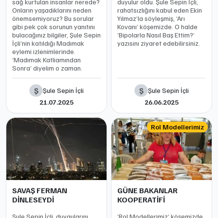
sağ kurtulan insanlar nerede?
duyulur oldu. Şule Sepin İçli,
Onların yaşadıklarını neden
rahatsızlığını kabul eden Ekin
önemsemiyoruz? Bu sorular
Yılmaz’la söyleşmiş, ‘Arı
gibi pek çok sorunun yanıtını
Kovanı’ köşemizde. O halde
bulacağınız bilgiler, Şule Sepin
‘Bipolarla Nasıl Baş Ettim?’
İçli’nin katıldığı Madımak
yazısını ziyaret edebilirsiniz.
eylemi izlenimlerinde.
‘Madımak Katliamından
Sonra’ diyelim o zaman.
Ş
Ş
Şule Sepin İçli
Şule Sepin İçli
21.07.2025
26.06.2025
Rol Modellerimiz
SAVAŞ FERMAN
GÜNE BAKANLAR
DİNLESEYDİ
KOOPERATİFİ
Şule Sepin İçli, duygularını
‘Rol Modellerimiz’ köşemizde