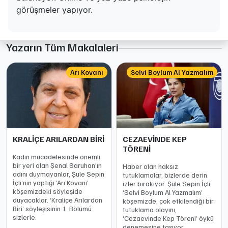
görüşmeler yapıyor.
Yazarın Tüm Makalaleri
Arı Kovanı
Selvi Boylum Al Yazmalım
KRALİÇE ARILARDAN BİRİ
CEZAEVİNDE KEP
TÖRENİ
Kadın mücadelesinde önemli
bir yeri olan Şenal Saruhan’ın
Haber olan haksız
adını duymayanlar, Şule Sepin
tutuklamalar, bizlerde derin
İçli’nin yaptığı ‘Arı Kovanı’
izler bırakıyor. Şule Sepin İçli,
köşemizdeki söyleşide
‘Selvi Boylum Al Yazmalım’
duyacaklar. ‘Kraliçe Arılardan
köşemizde, çok etkilendiği bir
Biri’ söyleşisinin 1. Bölümü
tutuklama olayını,
sizlerle.
‘Cezaevinde Kep Töreni’ öykü
denemesine taşıyor.