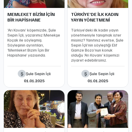
MEMLEKET BİZİM İÇİN
TÜRKİYE’DE İLK KADIN
BİR HAPİSHANE
YAYIN YÖNETMENİ
‘Arı Kovanı’ köşemizde, Şule
Türkiye’deki ilk kadın yayın
Sepin İçli, yazarımız Menekşe
yönetmeniyle tanışmak ister
Koçak ile söyleşmiş.
misiniz? Yanıtınız evetse, Şule
Söyleşinin ayrıntıları,
Sepin İçli’nin söyleştiği Elif
‘Memleket Bizim İçin Bir
Gamze Bozo’nun konuk
Hapishane’ yazısında.
olduğu ‘Arı Kovanı’ köşemizi
ziyaret edebilirsiniz.
Ş
Ş
Şule Sepin İçli
Şule Sepin İçli
01.01.2025
01.01.2025