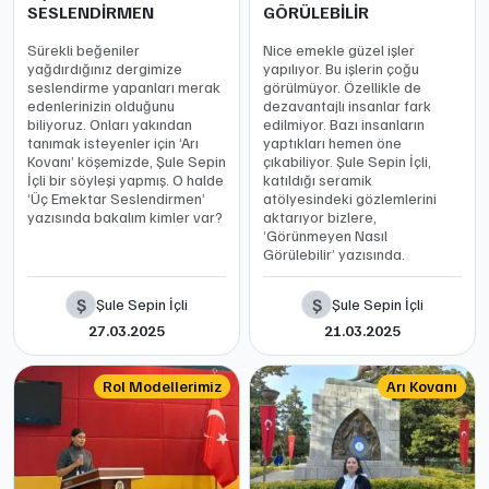
SESLENDİRMEN
GÖRÜLEBİLİR
Sürekli beğeniler
Nice emekle güzel işler
yağdırdığınız dergimize
yapılıyor. Bu işlerin çoğu
seslendirme yapanları merak
görülmüyor. Özellikle de
edenlerinizin olduğunu
dezavantajlı insanlar fark
biliyoruz. Onları yakından
edilmiyor. Bazı insanların
tanımak isteyenler için ‘Arı
yaptıkları hemen öne
Kovanı’ köşemizde, Şule Sepin
çıkabiliyor. Şule Sepin İçli,
İçli bir söyleşi yapmış. O halde
katıldığı seramik
‘Üç Emektar Seslendirmen’
atölyesindeki gözlemlerini
yazısında bakalım kimler var?
aktarıyor bizlere,
‘Görünmeyen Nasıl
Görülebilir’ yazısında.
Ş
Ş
Şule Sepin İçli
Şule Sepin İçli
27.03.2025
21.03.2025
Rol Modellerimiz
Arı Kovanı