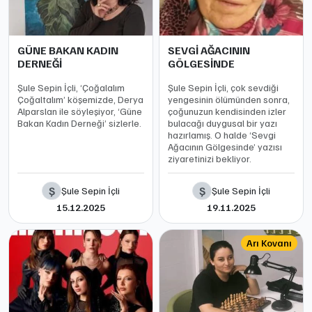
GÜNE BAKAN KADIN
SEVGİ AĞACININ
DERNEĞİ
GÖLGESİNDE
Şule Sepin İçli, ‘Çoğalalım
Şule Sepin İçli, çok sevdiği
Çoğaltalım’ köşemizde, Derya
yengesinin ölümünden sonra,
Alparslan ile söyleşiyor, ‘Güne
çoğunuzun kendisinden izler
Bakan Kadın Derneği’ sizlerle.
bulacağı duygusal bir yazı
hazırlamış. O halde ‘Sevgi
Ağacının Gölgesinde’ yazısı
ziyaretinizi bekliyor.
Ş
Ş
Şule Sepin İçli
Şule Sepin İçli
15.12.2025
19.11.2025
Arı Kovanı