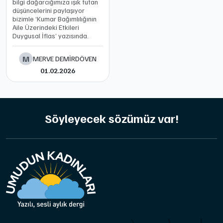
bilgi dağarcığımıza ışık tutan
düşüncelerini paylaşıyor
bizimle ‘Kumar Bağımlılığının
Aile Üzerindeki Etkileri
Duygusal İflas’ yazısında.
M
MERVE DEMİRDÖVEN
01.02.2026
Söyleyecek sözümüz var!