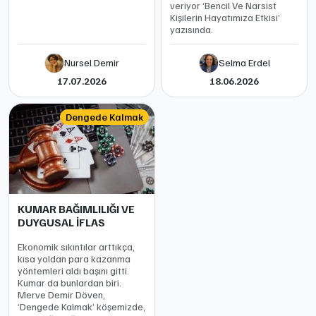
veriyor ‘Bencil Ve Narsist
Kişilerin Hayatımıza Etkisi’
yazısında.
Nursel Demir
Selma Erdel
17.07.2026
18.06.2026
Dengede Kalmak
KUMAR BAĞIMLILIĞI VE
DUYGUSAL İFLAS
Ekonomik sıkıntılar arttıkça,
kısa yoldan para kazanma
yöntemleri aldı başını gitti.
Kumar da bunlardan biri.
Merve Demir Döven,
‘Dengede Kalmak’ köşemizde,