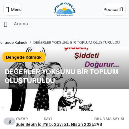
Menü
Podcast
Ana Sayfa
engede Kalmak
DEĞERLER YOKSUNU BİR TOPLUM OLUŞTURULDU
Dengede Kalmak
DEĞERLER YOKSUNU BİR TOPLUM
OLUŞTURULDU
YAZAR
SAYI
OKUNMA SAYISI
Ş
Şule Sepin İçli
Yıl 5, Sayı 51, Nisan 2026
298