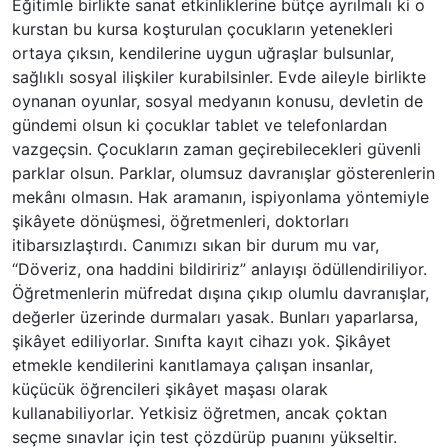
Eğitimle birlikte sanat etkinliklerine bütçe ayrılmalı ki o
kurstan bu kursa koşturulan çocukların yetenekleri
ortaya çıksın, kendilerine uygun uğraşlar bulsunlar,
sağlıklı sosyal ilişkiler kurabilsinler. Evde aileyle birlikte
oynanan oyunlar, sosyal medyanın konusu, devletin de
gündemi olsun ki çocuklar tablet ve telefonlardan
vazgeçsin. Çocukların zaman geçirebilecekleri güvenli
parklar olsun. Parklar, olumsuz davranışlar gösterenlerin
mekânı olmasın. Hak aramanın, ispiyonlama yöntemiyle
şikâyete dönüşmesi, öğretmenleri, doktorları
itibarsızlaştırdı. Canımızı sıkan bir durum mu var,
“Döveriz, ona haddini bildiririz” anlayışı ödüllendiriliyor.
Öğretmenlerin müfredat dışına çıkıp olumlu davranışlar,
değerler üzerinde durmaları yasak. Bunları yaparlarsa,
şikâyet ediliyorlar. Sınıfta kayıt cihazı yok. Şikâyet
etmekle kendilerini kanıtlamaya çalışan insanlar,
küçücük öğrencileri şikâyet maşası olarak
kullanabiliyorlar. Yetkisiz öğretmen, ancak çoktan
seçme sınavlar için test çözdürüp puanını yükseltir.