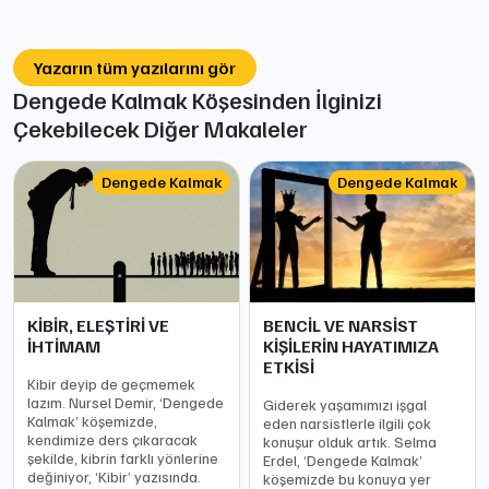
Yazarın tüm yazılarını gör
Dengede Kalmak Köşesinden İlginizi
Çekebilecek Diğer Makaleler
Dengede Kalmak
Dengede Kalmak
KİBİR, ELEŞTİRİ VE
BENCİL VE NARSİST
İHTİMAM
KİŞİLERİN HAYATIMIZA
ETKİSİ
Kibir deyip de geçmemek
lazım. Nursel Demir, ‘Dengede
Giderek yaşamımızı işgal
Kalmak’ köşemizde,
eden narsistlerle ilgili çok
kendimize ders çıkaracak
konuşur olduk artık. Selma
şekilde, kibrin farklı yönlerine
Erdel, ‘Dengede Kalmak’
değiniyor, ‘Kibir’ yazısında.
köşemizde bu konuya yer