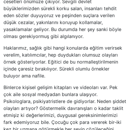
cesetleri önümüze çıkıyor. Sevgili devlet
büyüklerimizden sürekli korku salan, insanları tehdit
eden sözler duyuyoruz ve peşinden suçlara verilen
düşük cezalar, yakınlarını koruyup kollamalar,
yasaklamalar geliyor. Bu durumda her şey sanki böyle
olması gerekiyormuş gibi algılanıyor.
Haklarımız, sağlık gibi hangi konularda eğitim verirsek
verelim, katılımcılar, hep duydukları olumsuz olayları
örnek gösteriyorlar. Eğitici de bu normalleştirilmenin
içinde çaresiz bırakılıyor. Sürekli olumlu örnekler
buluyor ama nafile.
Binlerce kişisel gelişim kitapları ve videoları var. Pek
çok aile sosyal medyadan bunlara ulaşıyor.
Psikologlara, psikiyatristlere de gidiyorlar. Neden şiddet
olayları artıyor? Göstermelik davranışları o kadar taklit
etmişiz ki değerlerimizi, duygusal gereksinimlerimizi
fark edemiyoruz bile. Çocuğu çok para vererek bir-iki
kez bir uzmana götürmekle her şeyin çözüleceğini