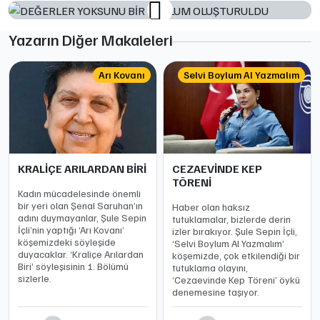
Yazarın Diğer Makaleleri
Arı Kovanı
Selvi Boylum Al Yazmalım
KRALİÇE ARILARDAN BİRİ
CEZAEVİNDE KEP
TÖRENİ
Kadın mücadelesinde önemli
bir yeri olan Şenal Saruhan’ın
Haber olan haksız
adını duymayanlar, Şule Sepin
tutuklamalar, bizlerde derin
İçli’nin yaptığı ‘Arı Kovanı’
izler bırakıyor. Şule Sepin İçli,
köşemizdeki söyleşide
‘Selvi Boylum Al Yazmalım’
duyacaklar. ‘Kraliçe Arılardan
köşemizde, çok etkilendiği bir
Biri’ söyleşisinin 1. Bölümü
tutuklama olayını,
sizlerle.
‘Cezaevinde Kep Töreni’ öykü
denemesine taşıyor.