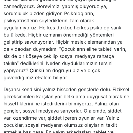
zannediyoruz. Görevimizi yapmış oluyoruz ya,
sorumluluk bizden gidiyor. Psikologların,
psikiyatristlerin söylediklerini tam olarak
uygulamıyoruz. Herkes doktor, herkes psikolog sanki
bu ülkede. Hiçbir uzmanın önermediği yöntemleri
geliştirip savunuyorlar. Hiçbir meslek elemanından ya
da videodan duymadım, “Çocukların eline tableti verin,
siz de bir köşeye çekilip sosyal medyaya rahatça
takılın” dediklerini. Neden duyduklarımızın tersini
yapıyoruz? Çünkü en doğruyu biz ve o çok
güvendiğimiz el-alem biliyor.
Dışarısı kendisini yalnız hisseden gençlerle dolu. Fiziksel
gereksinimleri karşılanıyor belki ama duygusal olarak ne
hissettiklerini ne istediklerini bilmiyoruz. Yalnız olan
gençler, sosyal medyaya sarıyorlar. O alemde, şiddet
var, özendirme var, şiddet içeren oyunlar var. Yalnız
çocuklar, sosyal medyanın olumsuz olaylarını taklit
etmekle baş başa. En yakın arkadaşları, tablet ve