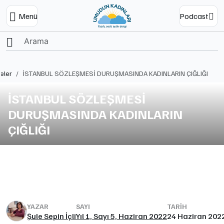
Menü
Podcast
Ana Sayfa
eler
İSTANBUL SÖZLEŞMESİ DURUŞMASINDA KADINLARIN ÇIĞLIĞI
İSTANBUL SÖZLEŞMESİ
DURUŞMASINDA KADINLARIN
ÇIĞLIĞI
YAZAR
SAYI
TARIH
Şule Sepin İçli
Yıl 1, Sayı 5, Haziran 2022
24 Haziran 202