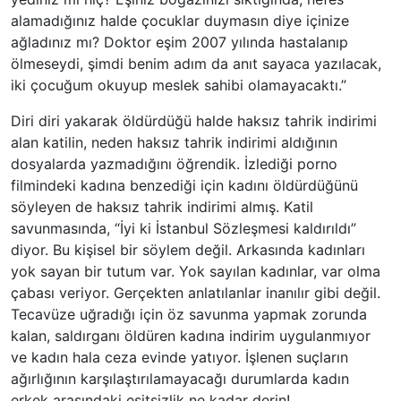
alamadığınız halde çocuklar duymasın diye içinize
ağladınız mı? Doktor eşim 2007 yılında hastalanıp
ölmeseydi, şimdi benim adım da anıt sayaca yazılacak,
iki çocuğum okuyup meslek sahibi olamayacaktı.”
Diri diri yakarak öldürdüğü halde haksız tahrik indirimi
alan katilin, neden haksız tahrik indirimi aldığının
dosyalarda yazmadığını öğrendik. İzlediği porno
filmindeki kadına benzediği için kadını öldürdüğünü
söyleyen de haksız tahrik indirimi almış. Katil
savunmasında, “İyi ki İstanbul Sözleşmesi kaldırıldı”
diyor. Bu kişisel bir söylem değil. Arkasında kadınları
yok sayan bir tutum var. Yok sayılan kadınlar, var olma
çabası veriyor. Gerçekten anlatılanlar inanılır gibi değil.
Tecavüze uğradığı için öz savunma yapmak zorunda
kalan, saldırganı öldüren kadına indirim uygulanmıyor
ve kadın hala ceza evinde yatıyor. İşlenen suçların
ağırlığının karşılaştırılamayacağı durumlarda kadın
erkek arasındaki eşitsizlik ne kadar derin!