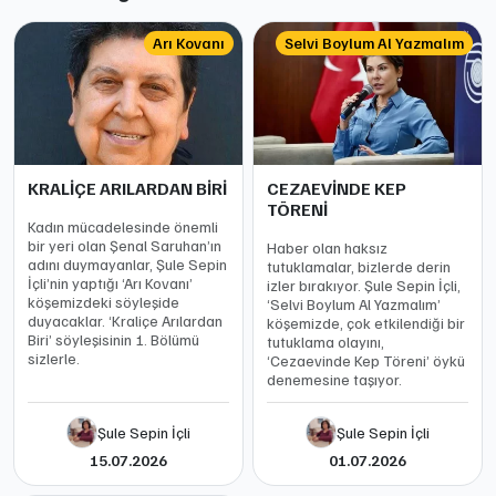
Arı Kovanı
Selvi Boylum Al Yazmalım
KRALİÇE ARILARDAN BİRİ
CEZAEVİNDE KEP
TÖRENİ
Kadın mücadelesinde önemli
bir yeri olan Şenal Saruhan’ın
Haber olan haksız
adını duymayanlar, Şule Sepin
tutuklamalar, bizlerde derin
İçli’nin yaptığı ‘Arı Kovanı’
izler bırakıyor. Şule Sepin İçli,
köşemizdeki söyleşide
‘Selvi Boylum Al Yazmalım’
duyacaklar. ‘Kraliçe Arılardan
köşemizde, çok etkilendiği bir
Biri’ söyleşisinin 1. Bölümü
tutuklama olayını,
sizlerle.
‘Cezaevinde Kep Töreni’ öykü
denemesine taşıyor.
Şule Sepin İçli
Şule Sepin İçli
15.07.2026
01.07.2026