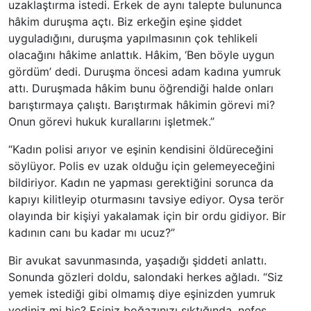
uzaklaştırma istedi. Erkek de aynı talepte bulununca
hâkim duruşma açtı. Biz erkeğin eşine şiddet
uyguladığını, duruşma yapılmasının çok tehlikeli
olacağını hâkime anlattık. Hâkim, ‘Ben böyle uygun
gördüm’ dedi. Duruşma öncesi adam kadına yumruk
attı. Duruşmada hâkim bunu öğrendiği halde onları
barıştırmaya çalıştı. Barıştırmak hâkimin görevi mi?
Onun görevi hukuk kurallarını işletmek.”
“Kadın polisi arıyor ve eşinin kendisini öldüreceğini
söylüyor. Polis ev uzak olduğu için gelemeyeceğini
bildiriyor. Kadın ne yapması gerektiğini sorunca da
kapıyı kilitleyip oturmasını tavsiye ediyor. Oysa terör
olayında bir kişiyi yakalamak için bir ordu gidiyor. Bir
kadının canı bu kadar mı ucuz?”
Bir avukat savunmasında, yaşadığı şiddeti anlattı.
Sonunda gözleri doldu, salondaki herkes ağladı. “Siz
yemek istediği gibi olmamış diye eşinizden yumruk
yediniz mi hiç? Eşiniz boğazınızı sıktığında, nefes