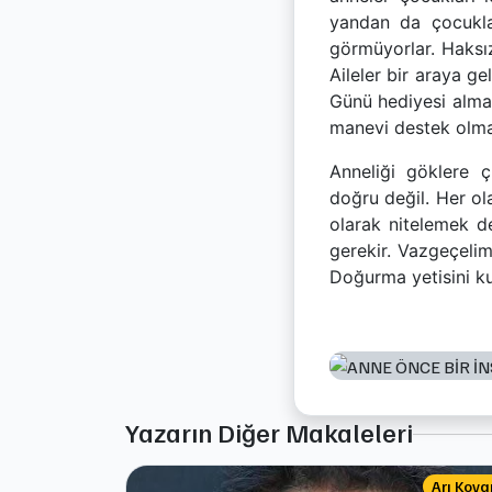
yandan da çocuklar
görmüyorlar. Haksızl
Aileler bir araya g
Günü hediyesi almak
manevi destek olma
Anneliği göklere 
doğru değil. Her ol
olarak nitelemek d
gerekir. Vazgeçelim
Doğurma yetisini ku
Yazarın Diğer Makaleleri
Arı Kova