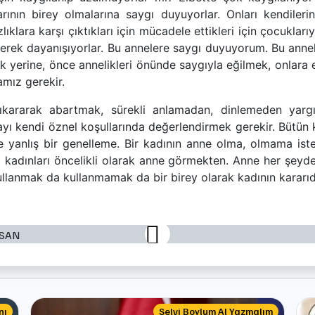
ının birey olmalarına saygı duyuyorlar. Onları kendilerin
ıklara karşı çıktıkları için mücadele ettikleri için çocukları
elerek dayanışıyorlar. Bu annelere saygı duyuyorum. Bu ann
 yerine, önce annelikleri önünde saygıyla eğilmek, onlara 
mız gerekir.
çıkararak abartmak, sürekli anlamadan, dinlemeden yarg
ayı kendi öznel koşullarında değerlendirmek gerekir. Bütün 
e yanlış bir genelleme. Bir kadının anne olma, olmama is
 kadınları öncelikli olarak anne görmekten. Anne her şeyde
llanmak da kullanmamak da bir birey olarak kadının kararıdı
nı
Selvi Boylum Al Yazmalım