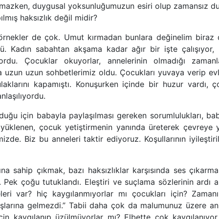
mazken, duygusal yoksunluğumuzun esiri olup zamansız duyg
lmış haksızlık değil midir?
örnekler de çok. Umut kırmadan bunlara değinelim biraz 
ü. Kadın sabahtan akşama kadar ağır bir işte çalışıyor,
ordu. Çocuklar okuyorlar, annelerinin olmadığı zamanla
a uzun uzun sohbetlerimiz oldu. Çocukları yuvaya verip ev
ulaklarını kapamıştı. Konuşurken içinde bir huzur vardı, 
nlaşılıyordu.
lduğu için babayla paylaşılması gereken sorumlulukları, bab
yüklenen, çocuk yetiştirmenin yanında üreterek çevreye ya
zde. Biz bu anneleri taktir ediyoruz. Koşullarının iyileştiri
ına sahip çıkmak, bazı haksızlıklar karşısında ses çıkarma
r. Pek çoğu tutuklandı. Eleştiri ve suçlama sözlerinin ardı 
leleri var? hiç kaygılanmıyorlar mı çocukları için? Zaman
başlarına gelmezdi.” Tabii daha çok da malumunuz üzere ann
için kaygılanıp üzülmüyorlar mı? Elbette çok kaygılanıyor 