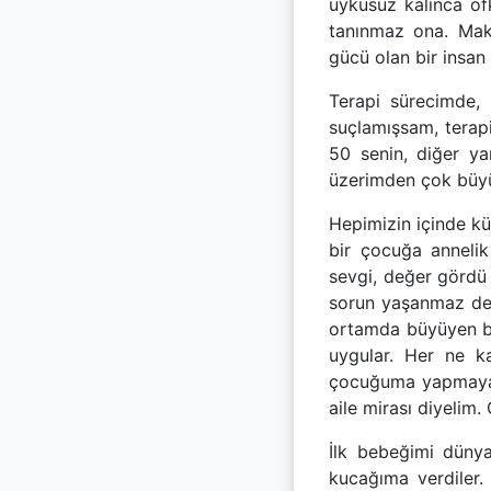
uykusuz kalınca öf
tanınmaz ona. Maki
gücü olan bir insan
Terapi sürecimde, 
suçlamışsam, terap
50 senin, diğer ya
üzerimden çok büyük
Hepimizin içinde k
bir çocuğa annelik
sevgi, değer gördü 
sorun yaşanmaz deme
ortamda büyüyen bi
uygular. Her ne ka
çocuğuma yapmayaca
aile mirası diyelim.
İlk bebeğimi dünya
kucağıma verdiler.