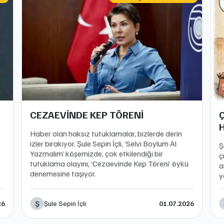
CEZAEVİNDE KEP TÖRENİ
H
Haber olan haksız tutuklamalar, bizlerde derin
izler bırakıyor. Şule Sepin İçli, ‘Selvi Boylum Al
Ş
Yazmalım’ köşemizde, çok etkilendiği bir
ç
tutuklama olayını, ‘Cezaevinde Kep Töreni’ öykü
a
denemesine taşıyor.
y
Ş
Şule Sepin İçli
26
01.07.2026