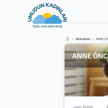
Ana Sayfa
Makaleler
ANNE ÖN
ANNE ÖNCE
YAZAR
S