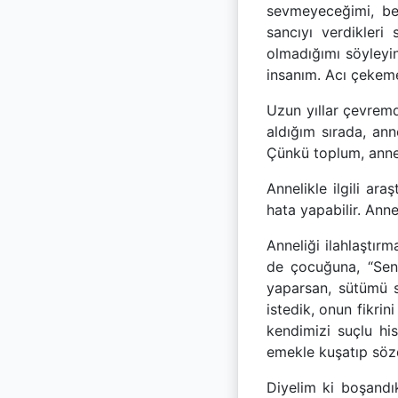
sevmeyeceğimi, be
sancıyı verdikleri
olmadığımı söyleyin
insanım. Acı çeke
Uzun yıllar çevremd
aldığım sırada, ann
Çünkü toplum, annel
Annelikle ilgili ar
hata yapabilir. Ann
Anneliği ilahlaştır
de çocuğuna, “Sen
yaparsan, sütümü 
istedik, onun fikrin
kendimizi suçlu h
emekle kuşatıp sözd
Diyelim ki boşandı