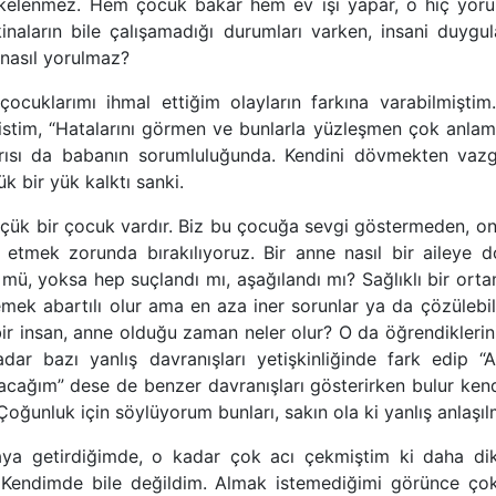
kelenmez. Hem çocuk bakar hem ev işi yapar, o hiç yoru
naların bile çalışamadığı durumları varken, insani duygula
 nasıl yorulmaz?
çocuklarımı ihmal ettiğim olayların farkına varabilmişti
istim, “Hatalarını görmen ve bunlarla yüzleşmen çok anlam
rısı da babanın sorumluluğunda. Kendini dövmekten vazg
 bir yük kalktı sanki.
üçük bir çocuk vardır. Biz bu çocuğa sevgi göstermeden, o
 etmek zorunda bırakılıyoruz. Bir anne nasıl bir aileye 
mü, yoksa hep suçlandı mı, aşağılandı mı? Sağlıklı bir or
k abartılı olur ama en aza iner sorunlar ya da çözülebilir
r insan, anne olduğu zaman neler olur? O da öğrendiklerin
dar bazı yanlış davranışları yetişkinliğinde fark edip “
ğım” dese de benzer davranışları gösterirken bulur kendi
 Çoğunluk için söylüyorum bunları, sakın ola ki yanlış anlaşıl
ya getirdiğimde, o kadar çok acı çekmiştim ki daha diki
 Kendimde bile değildim. Almak istemediğimi görünce çok 