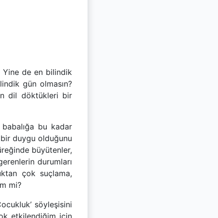
 Yine de en bilindik
ilindik gün olmasın?
n dil döktükleri bir
 babalığa bu kadar
 bir duygu olduğunu
reğinde büyütenler,
gerenlerin durumları
luktan çok suçlama,
im mi?
ocukluk’ söyleşisini
k etkilendiğim için