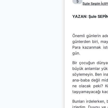
Ş
Şule Sepin İçli
Y
YAZAN: Şule SEPİN
Önemli günlerin ade
günlerden biri, may
Para kazanmak istey
gün.
Bir çocuğun dünya
büyük anlamlar yük
söylemeyin. Ben in
ana-baba değil midi
ne olacak peki? Ku
taşıyamayacağı kada
Bunları irdelerken,
izledim. Duygu ve 