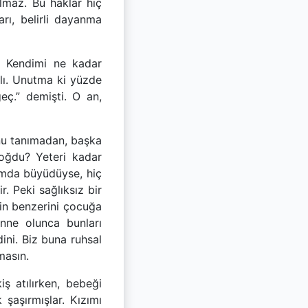
lmaz. Bu haklar hiç
rı, belirli dayanma
m. Kendimi ne kadar
lı. Unutma ki yüzde
eç.” demişti. O an,
nu tanımadan, başka
doğdu? Yeteri kadar
tamda büyüdüyse, hiç
. Peki sağlıksız bir
in benzerini çocuğa
Anne olunca bunları
ni. Biz buna ruhsal
masın.
ş atılırken, bebeği
şaşırmışlar. Kızımı