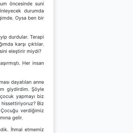
ğum öncesinde suni
 Dinleyecek durumda
eğimde. Oysa ben bir
yip durdular. Terapi
ımda karşı çıktılar.
i eleştirir miydi?
aşırmıştı. Her insan
lması dayatılan anne
m giydirdim. Şöyle
 çocuk yapmayı biz
 hissettiriyoruz? Biz
 Çocuğu verdiğimiz
mına gelir.
edik. İhmal etmemiz