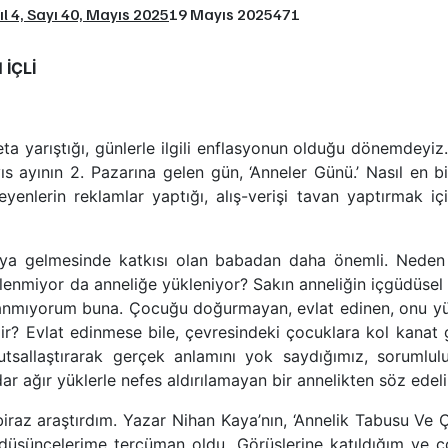
ıl 4, Sayı 40, Mayıs 2025
19 Mayıs 2025
471
 İÇLİ
ta yarıştığı, günlerle ilgili enflasyonun olduğu dönemdeyiz.
ıs ayının 2. Pazarına gelen gün, ‘Anneler Günü.’ Nasıl en b
enlerin reklamlar yaptığı, alış-verişi tavan yaptırmak içi
ya gelmesinde katkısı olan babadan daha önemli. Neden
lenmiyor da anneliğe yükleniyor? Sakın anneliğin içgüdüsel
anmıyorum buna. Çocuğu doğurmayan, evlat edinen, onu yü
r? Evlat edinmese bile, çevresindeki çocuklara kol kanat 
tsallaştırarak gerçek anlamını yok saydığımız, sorumlu
r ağır yüklerle nefes aldırılamayan bir annelikten söz edel
 biraz araştırdım. Yazar Nihan Kaya’nın, ‘Annelik Tabusu Ve Ç
düşüncelerime tercüman oldu. Görüşlerine katıldığım ve ço