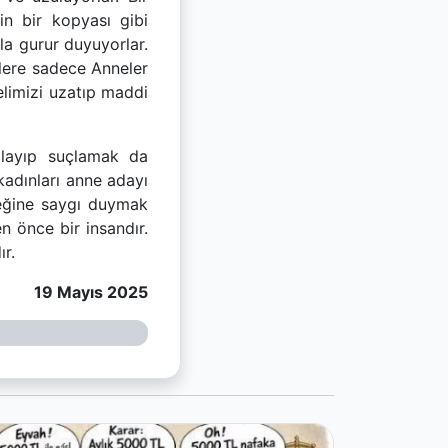
in bir kopyası gibi
yla gurur duyuyorlar.
elere sadece Anneler
elimizi uzatıp maddi
ılayıp suçlamak da
kadınları anne adayı
teğine saygı duymak
n önce bir insandır.
r.
19 Mayıs 2025