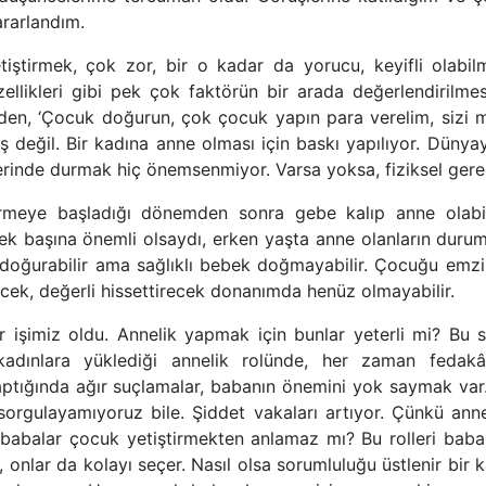
ararlandım.
ştirmek, çok zor, bir o kadar da yorucu, keyifli olabil
 özellikleri gibi pek çok faktörün bir arada değerlendirilme
en, ‘Çocuk doğurun, çok çocuk yapın para verelim, sizi 
 iş değil. Bir kadına anne olması için baskı yapılıyor. Dün
 üzerinde durmak hiç önemsenmiyor. Varsa yoksa, fiziksel ger
rmeye başladığı dönemden sonra gebe kalıp anne olabilir
k tek başına önemli olsaydı, erken yaşta anne olanların durum
doğurabilir ama sağlıklı bebek doğmayabilir. Çocuğu emzir
ek, değerli hissettirecek donanımda henüz olmayabilir.
 işimiz oldu. Annelik yapmak için bunlar yeterli mi? Bu s
adınlara yüklediği annelik rolünde, her zaman fedakâ
tığında ağır suçlamalar, babanın önemini yok saymak var. 
sorgulayamıyoruz bile. Şiddet vakaları artıyor. Çünkü ann
ki babalar çocuk yetiştirmekten anlamaz mı? Bu rolleri baba
 onlar da kolayı seçer. Nasıl olsa sorumluluğu üstlenir bir