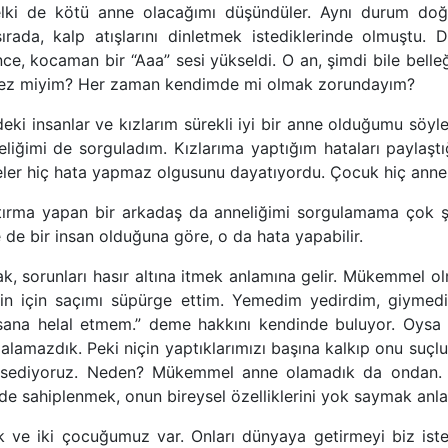
lki de kötü anne olacağımı düşündüler. Aynı durum do
 sırada, kalp atışlarını dinletmek istediklerinde olmuştu.
ce, kocaman bir “Aaa” sesi yükseldi. O an, şimdi bile bell
mez miyim? Her zaman kendimde mi olmak zorundayım?
eki insanlar ve kızlarım sürekli iyi bir anne olduğumu söyle
eliğimi de sorguladım. Kızlarıma yaptığım hataları paylaştığ
er hiç hata yapmaz olgusunu dayatıyordu. Çocuk hiç annesin
aştırma yapan bir arkadaş da anneliğimi sorgulamama çok ş
e de bir insan olduğuna göre, o da hata yapabilir.
mak, sorunları hasır altına itmek anlamına gelir. Mükemmel o
in için saçımı süpürge ettim. Yemedim yedirdim, giymedi
sana helal etmem.” deme hakkını kendinde buluyor. Oysa
i alamazdık. Peki niçin yaptıklarımızı başına kalkıp onu suçlu
issediyoruz. Neden? Mükemmel anne olamadık da ondan.
e sahiplenmek, onun bireysel özelliklerini yok saymak anla
k ve iki çocuğumuz var. Onları dünyaya getirmeyi biz ist