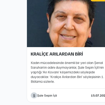
KRALİÇE ARILARDAN BİRİ
Kadın mücadelesinde önemli bir yeri olan Şenal
Saruhan’ın adını duymayanlar, Şule Sepin İçli’nin
yaptığı ‘Arı Kovanı’ köşemizdeki söyleşide
duyacaklar. ‘Kraliçe Arılardan Biri’ söyleşisinin 1.
Bölümü sizlerle.
Ş
Şule Sepin İçli
15.07.20