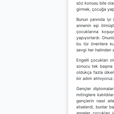
söz konusu bile ola
girmek, çocuğa yapı
Bunun yanında iyi 
annenin eşi ölmüşt
çocuklarına koşuy
yapıyorlardı. Onunl
bu tür önerilere k
sevgi her halinden a
Engelli çocukları o
sonucu tek başına 
oldukça fazla ülkemi
bir adım atmıyoruz.
Gençler diplomalar
mitinglere katıldıla
gençlerin nasıl ai
etselerdi, bunlar 
anneler çocukları 