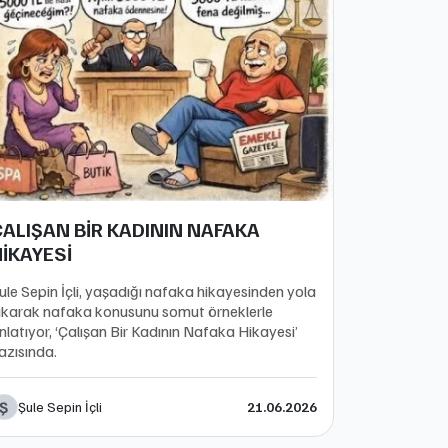
ÇALIŞAN BİR KADININ NAFAKA
İKAYESİ
ule Sepin İçli, yaşadığı nafaka hikayesinden yola
ıkarak nafaka konusunu somut örneklerle
nlatıyor, ‘Çalışan Bir Kadının Nafaka Hikayesi’
azısında.
Ş
Şule Sepin İçli
21.06.2026