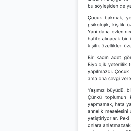
bu söyleşiden de y
Çocuk bakmak, yeti
psikolojik, kişilik
Yani daha evlenmed
hafife alınacak bir
kişilik özellikleri
Bir kadın adet gö
Biyolojik yeterlili
yapılmazdı. Çocuk 
ama ona sevgi verec
Yaşımız büyüdü, bir
Çünkü toplumun k
yapmamak, hata yap
annelik meselesini 
yetiştiriyorlar. Pe
onlara anlatmazsak,