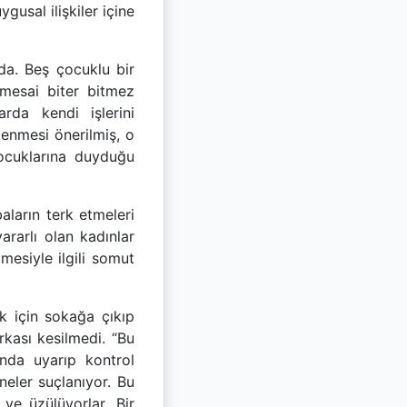
usal ilişkiler içine
da. Beş çocuklu bir
 mesai biter bitmez
rda kendi işlerini
lenmesi önerilmiş, o
çocuklarına duyduğu
aların terk etmeleri
rarlı olan kadınlar
lmesiyle ilgili somut
k için sokağa çıkıp
arkası kesilmedi. “Bu
ında uyarıp kontrol
eler suçlanıyor. Bu
ve üzülüyorlar. Bir