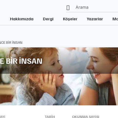
Hakkımızda
Dergi
Köşeler
Yazarlar
Ma
CE BİR İNSAN
 BİR İNSAN
AYI
TARIH
OKUNMA SAYISI