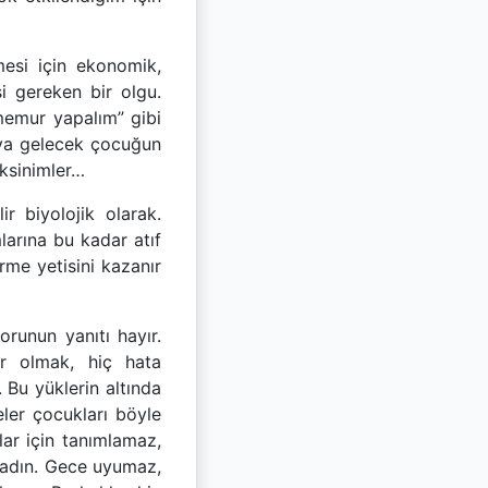
mesi için ekonomik,
si gereken bir olgu.
memur yapalım” gibi
yaya gelecek çocuğun
eksinimler…
 biyolojik olarak.
larına bu kadar atıf
me yetisini kazanır
orunun yanıtı hayır.
r olmak, hiç hata
Bu yüklerin altında
eler çocukları böyle
lar için tanımlamaz,
 kadın. Gece uyumaz,