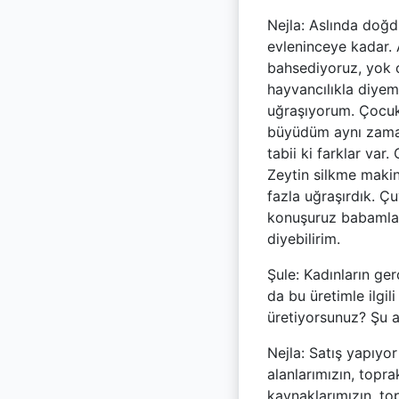
Nejla: Aslında doğd
evleninceye kadar. 
bahsediyoruz, yok o
hayvancılıkla diyem
uğraşıyorum. Çocukl
büyüdüm aynı zamand
tabii ki farklar var
Zeytin silkme makine
fazla uğraşırdık. Ç
konuşuruz babamlarl
diyebilirim.
Şule: Kadınların ge
da bu üretimle ilgil
üretiyorsunuz? Şu 
Nejla: Satış yapıy
alanlarımızın, topr
kaynaklarımızın, to