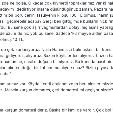
mizde ne bolsa. O kadar çok kıymetli topraklarımız var ki hak
uradayım” dedirtiyor insana düşündüğünüz zaman. Pazara haf
tim bir börülcenin, fasulyenin kilosu 100 TL olmuş. İnanın
nasıl geçinebilir acaba? Gerçi ben gittiğimde bunların hiçbi
du. Bu sene çok aşırı yağmurlardan dolayı hiç asma yaprağ
de üzüm de hiç yok bu sene. Sadece 1-2 meyve aldım paza
 olmuş 10 TL.
 de çok zorlanıyoruz. Nejla Hanım sizi bulmuşken, bir konu
ra gidiyoruz, alıyoruz. Bazen köylülerden alıyoruz bazen hal
 tohumun ne, nasıl olduğunu bilmiyoruz. Bu konuda nasıl bir
ları alırken doğal bir tohum mu alıyorsunuz? Bizim piyasada
acaba?
humlarımız var. Köyde kendi atalarımızdan beri ninelerimizde
iz. Mesela kurşun domates, çeri domatesi mi geçiyor sizde?
na kurşun domatesi deriz. Başka bir ismi de vardır. Çok bol 