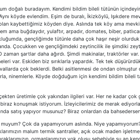
um doğalı buradayım. Kendimi bildim bileli tütünün içindeyi
Aynı köyde evlendim. Eşim de buralı, İkizköylü, Işıkdere me
lan kaybettiğimiz köyden diye. Aslında tek köy ama mevkiler
em ama buğdaydır, yulaftır, arpadır, domates, biber, patlıca
uğumda, gençliğimde tütünle daha çok haşır neşir olurduk v
a. Çocukken ve gençliğimdeki zeytincilik ile şimdiki zeyti
. O zaman şartlar daha ağırdı. Şimdi makinalar, traktörler var
leri var. Eskiden biz sırıklarla yapardık. Tek tek düşürürdü
uvallarda çok beklerdi. Belki asitlenmesi de ondan olmuştur
a, ninemlerle. Köyde doğduğum için kendimi bildim bileli t
rçekten üretimle çok yakından ilgileri var. Her ne kadar çok
i biraz konuşmak istiyorum. İzleyicilerimiz de merak ediyorla
anda satış yapıyor musunuz? Biraz onlardan da bahsedersen
or muyum? Çok da yapamıyorum aslında. Niye yapamıyorum?
aklarımızın malum termik santraller, açık ocak maden işletmec
praklarımızın, ormanlarımızın yok oluşu sebebiyle şu an ke