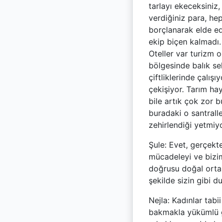
tarlayı ekeceksiniz
verdiğiniz para, he
borçlanarak elde ed
ekip biçen kalmadı.
Oteller var turizm 
bölgesinde balık sek
çiftliklerinde çalış
çekişiyor. Tarım ha
bile artık çok zor 
buradaki o santrall
zehirlendiği yetmiyo
Şule: Evet, gerçekte
mücadeleyi ve bizim
doğrusu doğal ortam
şekilde sizin gibi 
Nejla: Kadınlar tab
bakmakla yükümlü g