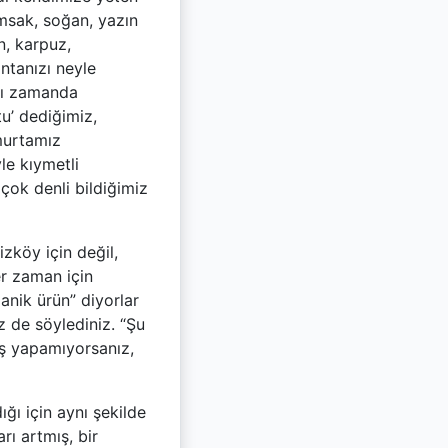
msak, soğan, yazın
n, karpuz,
ntanızı neyle
nı zamanda
u’ dediğimiz,
murtamız
le kıymetli
çok denli bildiğimiz
izköy için değil,
er zaman için
anik ürün” diyorlar
 de söylediniz. “Şu
ış yapamıyorsanız,
ğı için aynı şekilde
rı artmış, bir