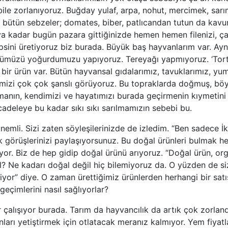
le zorlanıyoruz. Buğday yulaf, arpa, nohut, mercimek, sarı
k bütün sebzeler; domates, biber, patlıcandan tutun da kavu
 kadar bugün pazara gittiğinizde hemen hemen filenizi, ça
psini üretiyoruz biz burada. Büyük baş hayvanlarım var. Ay
ümüzü yoğurdumuzu yapıyoruz. Tereyağı yapmıyoruz. ‘Tort
bir ürün var. Bütün hayvansal gıdalarımız, tavuklarımız, yu
mizi çok çok şanslı görüyoruz. Bu topraklarda doğmuş, böy
manın, kendimizi ve hayatımızı burada geçirmenin kıymetini 
cadeleye bu kadar sıkı sıkı sarılmamızın sebebi bu.
nemli. Sizi zaten söyleşilerinizde de izledim. “Ben sadece İk
ek görüşlerinizi paylaşıyorsunuz. Bu doğal ürünleri bulmak h
r. Biz de hep gidip doğal ürünü arıyoruz. “Doğal ürün, org
 Ne kadarı doğal değil hiç bilemiyoruz da. O yüzden de siz
yor” diye. O zaman ürettiğimiz ürünlerden herhangi bir sat
eçimlerini nasıl sağlıyorlar?
 çalışıyor burada. Tarım da hayvancılık da artık çok zorlandı
arı yetiştirmek için otlatacak meranız kalmıyor. Yem fiyatla