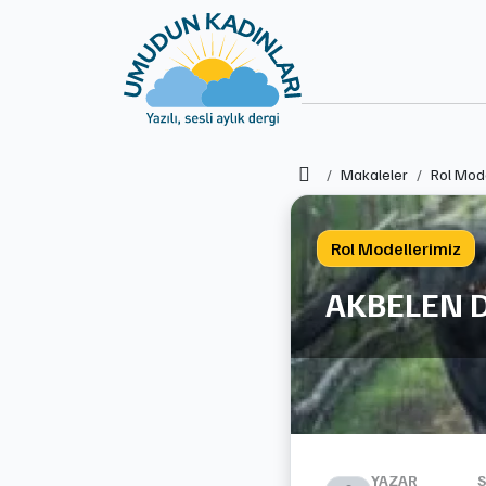
Ana Sayfa
Makaleler
Rol Mode
Rol Modellerimiz
AKBELEN D
YAZAR
S