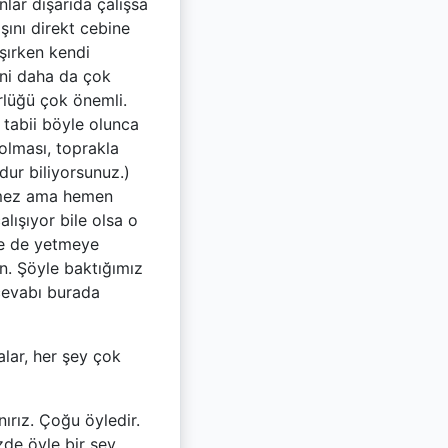
lar dışarıda çalışsa
şını direkt cebine
ışırken kendi
lini daha da çok
rlüğü çok önemli.
m tabii böyle olunca
olması, toprakla
dur biliyorsunuz.)
ilmez ama hemen
ışıyor bile olsa o
ine de yetmeye
in. Şöyle baktığımız
cevabı burada
lar, her şey çok
nırız. Çoğu öyledir.
zde öyle bir şey