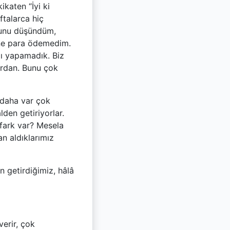
ikaten “İyi ki
talarca hiç
 şunu düşündüm,
rine para ödemedim.
ı yapamadık. Biz
rdan. Bunu çok
 daha var çok
den getiriyorlar.
 fark var? Mesela
n aldıklarımız
n getirdiğimiz, hâlâ
verir, çok