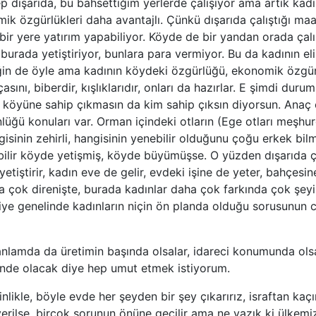
p dışarıda, bu bahsettiğim yerlerde çalışıyor ama artık kadın
ik özgürlükleri daha avantajlı. Çünkü dışarıda çalıştığı maa
 bir yere yatırım yapabiliyor. Köyde de bir yandan orada çal
 burada yetiştiriyor, bunlara para vermiyor. Bu da kadının e
eğin de öyle ama kadının köydeki özgürlüğü, ekonomik özgü
asını, biberdir, kışlıklarıdır, onları da hazırlar. E şimdi duru
 köyüne sahip çıkmasın da kim sahip çıksın diyorsun. Anaç 
lüğü konuları var. Orman içindeki otların (Ege otları meşhur
gisinin zehirli, hangisinin yenebilir olduğunu çoğu erkek b
lir köyde yetişmiş, köyde büyümüşse. O yüzden dışarıda çal
yetiştirir, kadın eve de gelir, evdeki işine de yeter, bahçes
aha çok direnişte, burada kadınlar daha çok farkında çok şey
iye genelinde kadınların niçin ön planda olduğu sorusunun 
anlamda da üretimin başında olsalar, idareci konumunda olsa
ende olacak diye hep umut etmek istiyorum.
sinlikle, böyle evde her şeyden bir şey çıkarırız, israftan kaçı
erilse, birçok sorunun önüne geçilir ama ne yazık ki ülkemi