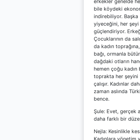
erkekler genelde he
bile köydeki ekonom
indirebiliyor. Başka
yiyeceğini, her şeyi
güçlendiriyor. Erk
Çocuklarının da salç
da kadın toprağına,
bağı, ormanla bütün
dağdaki otların han
hemen çoğu kadın bi
toprakta her şeyini 
çalışır. Kadınlar d
zaman aslında Türk
bence.
Şule: Evet, gerçek 
daha farklı bir düz
Nejla: Kesinlikle ke
Kadınlara yönetim v