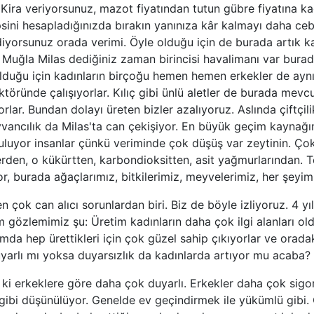
, Kira veriyorsunuz, mazot fiyatından tutun gübre fiyatına k
psini hesapladığınızda bırakın yanınıza kâr kalmayı daha ce
iyorsunuz orada verimi. Öyle olduğu için de burada artık k
 Muğla Milas dediğiniz zaman birincisi havalimanı var burad
olduğu için kadınların birçoğu hemen hemen erkekler de aynı
töründe çalışıyorlar. Kılıç gibi ünlü aletler de burada mevc
ıyorlar. Bundan dolayı üreten bizler azalıyoruz. Aslında çiftçi
yvancılık da Milas'ta can çekişiyor. En büyük geçim kaynağım
buluyor insanlar çünkü veriminde çok düşüş var zeytinin. Çok
erden, o kükürtten, karbondioksitten, asit yağmurlarından. 
r, burada ağaçlarımız, bitkilerimiz, meyvelerimiz, her şeyimi
n çok can alıcı sorunlardan biri. Biz de böyle izliyoruz. 4 yı
 gözlemimiz şu: Üretim kadınların daha çok ilgi alanları ol
da hep ürettikleri için çok güzel sahip çıkıyorlar ve orada
duyarlı mı yoksa duyarsızlık da kadınlarda artıyor mu acaba?
ii ki erkeklere göre daha çok duyarlı. Erkekler daha çok si
ibi düşünülüyor. Genelde ev geçindirmek ile yükümlü gibi.