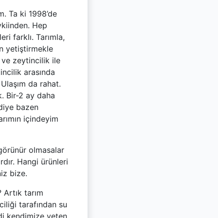
m. Ta ki 1998’de
vkiinden. Hep
i farklı. Tarımla,
n yetiştirmekle
e zeytincilik ile
ncilik arasında
. Ulaşım da rahat.
k. Bir-2 ay daha
 diye bazen
arımın içindeyim
 görünür olmasalar
rdır. Hangi ürünleri
iz bize.
 Artık tarım
iliği tarafından su
ndi kendimize yeten