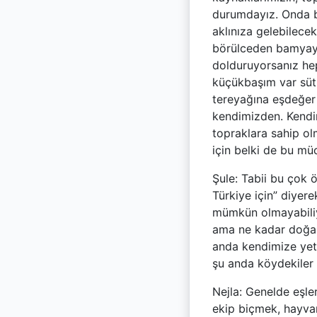
durumdayız. Onda bi
aklınıza gelebilece
börülceden bamyaya
dolduruyorsanız he
küçükbaşım var süt
tereyağına eşdeğer 
kendimizden. Kendi
topraklara sahip ol
için belki de bu mü
Şule: Tabii bu çok ö
Türkiye için” diyer
mümkün olmayabiliyo
ama ne kadar doğal?
anda kendimize yeti
şu anda köydekiler g
Nejla: Genelde eşler
ekip biçmek, hayvanl