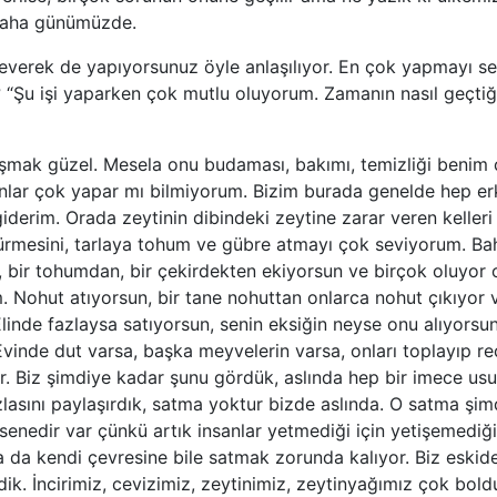
daha günümüzde.
 severek de yapıyorsunuz öyle anlaşılıyor. En çok yapmayı se
var? “Şu işi yaparken çok mutlu oluyorum. Zamanın nasıl geçti
aşmak güzel. Mesela onu budaması, bakımı, temizliği benim
nlar çok yapar mı bilmiyorum. Bizim burada genelde hep er
derim. Orada zeytinin dibindeki zeytine zarar veren kelleri 
rmesini, tarlaya tohum ve gübre atmayı çok seviyorum. Bah
 bir tohumdan, bir çekirdekten ekiyorsun ve birçok oluyor o
 Nohut atıyorsun, bir tane nohuttan onlarca nohut çıkıyor 
Elinde fazlaysa satıyorsun, senin eksiğin neyse onu alıyorsun
vinde dut varsa, başka meyvelerin varsa, onları toplayıp 
or. Biz şimdiye kadar şunu gördük, aslında hep bir imece usu
lasını paylaşırdık, satma yoktur bizde aslında. O satma şim
enedir var çünkü artık insanlar yetmediği için yetişemediği
 da kendi çevresine bile satmak zorunda kalıyor. Biz eskid
dik. İncirimiz, cevizimiz, zeytinimiz, zeytinyağımız çok bol