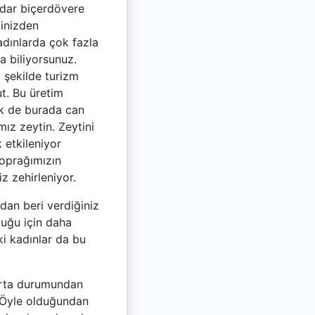
adar biçerdövere
binizden
adınlarda çok fazla
a biliyorsunuz.
 şekilde turizm
ut. Bu üretim
lik de burada can
ız zeytin. Zeytini
 etkileniyor
Toprağımızın
z zehirleniyor.
ldan beri verdiğiniz
duğu için daha
ki kadınlar da bu
gorta durumundan
 Öyle olduğundan