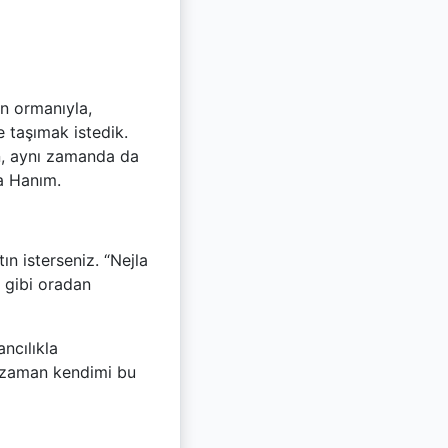
en ormanıyla,
e taşımak istedik.
n, aynı zamanda da
la Hanım.
ın isterseniz. “Nejla
 gibi oradan
ncılıkla
r zaman kendimi bu