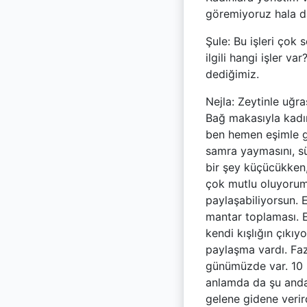
göremiyoruz hala 
Şule: Bu işleri çok
ilgili hangi işler 
dediğimiz.
Nejla: Zeytinle uğr
Bağ makasıyla kadı
ben hemen eşimle gi
samra yaymasını, sü
bir şey küçücükken,
çok mutlu oluyorum.
paylaşabiliyorsun. 
mantar toplaması. E
kendi kışlığın çıkıy
paylaşma vardı. Faz
günümüzde var. 10 s
anlamda da şu anda
gelene gidene verir