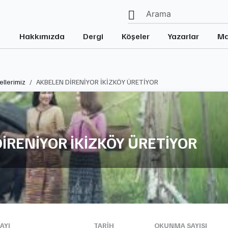
Hakkımızda
Dergi
Köşeler
Yazarlar
Ma
llerimiz
AKBELEN DİRENİYOR İKİZKÖY ÜRETİYOR
İRENİYOR İKİZKÖY ÜRETİYOR
AYI
TARIH
OKUNMA SAYISI