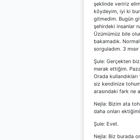
şeklinde veririz eli
köydeyim, iyi ki b
gitmedim. Bugün git
şehirdeki insanlar 
Üzümümüz bile olur
bakamadık. Normal
sorguladım. 3 mısır
Şule: Gerçekten biz
merak ettiğim. Paza
Orada kullandıkları
siz kendinize tohum
arasındaki fark ne 
Nejla: Bizim ata to
daha onları ektiğim
Şule: Evet.
Nejla: Biz burada o