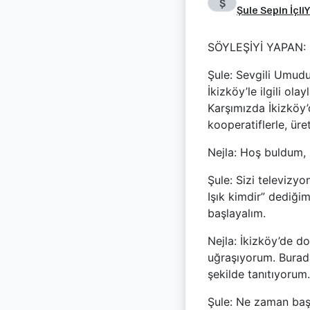
Ş
Şule Sepin İçli
Y
SÖYLEŞİYİ YAPAN: 
Şule: Sevgili Umudu
İkizköy’le ilgili ol
Karşımızda İkizköy
kooperatiflerle, üre
Nejla: Hoş buldum,
Şule: Sizi televizyo
Işık kimdir” dediği
başlayalım.
Nejla: İkizköy’de 
uğraşıyorum. Burad
şekilde tanıtıyorum.
Şule: Ne zaman başl