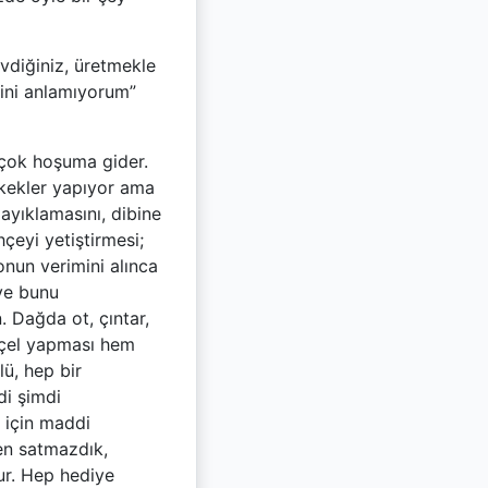
vdiğiniz, üretmekle
ğini anlamıyorum”
 çok hoşuma gider.
kekler yapıyor ama
ayıklamasını, dibine
çeyi yetiştirmesi;
nun verimini alınca
ve bunu
. Dağda ot, çıntar,
reçel yapması hem
lü, hep bir
di şimdi
 için maddi
en satmazdık,
dur. Hep hediye