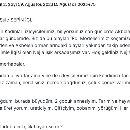
ıl 2, Sayı 19, Ağustos 2023
15 Ağustos 2023
475
Şule SEPİN İÇLİ
n Kadınları izleyicilerimiz, biliyorsunuz son günlerde Akbel
aylar gündemde. Biz de bu olayları ‘Rol Modellerimiz’ köşemiz
’den ve Akbelen ormanlarındaki olayları yakından takip ede
timle ilgisi olan Nejla Işık arkadaşımız var. Hoş geldiniz Nej
 merhabalar.
ndan biliyorlar ama yine de izleyicilerimiz için kendimizi tanıt
miz zaman, nerelisiniz, nerede doğdunuz, çoluk çocuk var mı
doğdum, burada büyüdüm. 2 çocuk annesiyim. Tarım ve hayva
a üretiyorum, üreticiyim. Çiftçiyim, çobanım, yörüğüm. He
adı bu çiftçilik hayatı sizde?