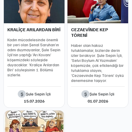
KRALİÇE ARILARDAN BİRİ
CEZAEVİNDE KEP
TÖRENİ
Kadın mücadelesinde önemli
bir yeri olan Şenal Saruhan’ın
Haber olan haksız
adını duymayanlar, Şule Sepin
tutuklamalar, bizlerde derin
İçli’nin yaptığı ‘Arı Kovanı’
izler bırakıyor. Şule Sepin İçli,
köşemizdeki söyleşide
‘Selvi Boylum Al Yazmalım’
duyacaklar. ‘Kraliçe Arılardan
köşemizde, çok etkilendiği bir
Biri’ söyleşisinin 1. Bölümü
tutuklama olayını,
sizlerle.
‘Cezaevinde Kep Töreni’ öykü
denemesine taşıyor.
Ş
Ş
Şule Sepin İçli
Şule Sepin İçli
15.07.2026
01.07.2026