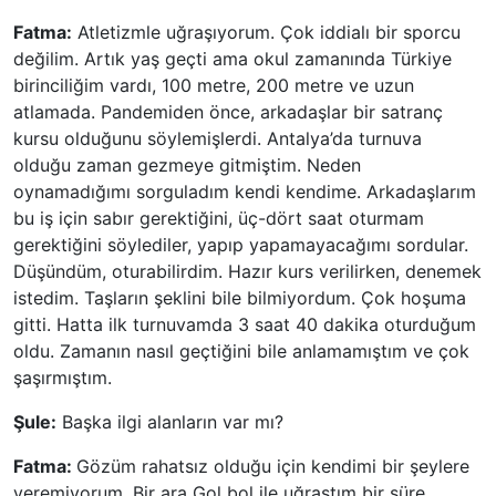
Fatma:
Atletizmle uğraşıyorum. Çok iddialı bir sporcu
değilim. Artık yaş geçti ama okul zamanında Türkiye
birinciliğim vardı, 100 metre, 200 metre ve uzun
atlamada. Pandemiden önce, arkadaşlar bir satranç
kursu olduğunu söylemişlerdi. Antalya’da turnuva
olduğu zaman gezmeye gitmiştim. Neden
oynamadığımı sorguladım kendi kendime. Arkadaşlarım
bu iş için sabır gerektiğini, üç-dört saat oturmam
gerektiğini söylediler, yapıp yapamayacağımı sordular.
Düşündüm, oturabilirdim. Hazır kurs verilirken, denemek
istedim. Taşların şeklini bile bilmiyordum. Çok hoşuma
gitti. Hatta ilk turnuvamda 3 saat 40 dakika oturduğum
oldu. Zamanın nasıl geçtiğini bile anlamamıştım ve çok
şaşırmıştım.
Şule:
Başka ilgi alanların var mı?
Fatma:
Gözüm rahatsız olduğu için kendimi bir şeylere
veremiyorum. Bir ara Gol bol ile uğraştım bir süre.