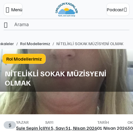
Menü
Podcast
Ana Sayfa
kaleler
Rol Modellerimiz
NİTELİKLİ SOKAK MÜZİSYENİ OLMAK
Rol Modellerimiz
NİTELİKLİ SOKAK MÜZİSYENİ
OLMAK
YAZAR
SAYI
TARIH
OK
Ş
Şule Sepin İçli
Yıl 5, Sayı 51, Nisan 2026
01 Nisan 2026
30