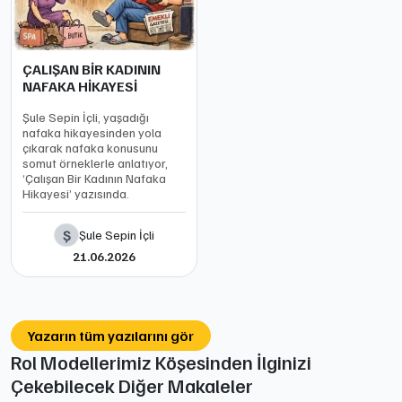
ÇALIŞAN BİR KADININ
NAFAKA HİKAYESİ
Şule Sepin İçli, yaşadığı
nafaka hikayesinden yola
çıkarak nafaka konusunu
somut örneklerle anlatıyor,
‘Çalışan Bir Kadının Nafaka
Hikayesi’ yazısında.
Ş
Şule Sepin İçli
21.06.2026
Yazarın tüm yazılarını gör
Rol Modellerimiz Köşesinden İlginizi
Çekebilecek Diğer Makaleler