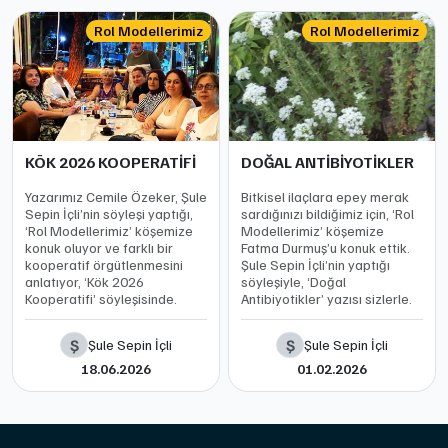
Rol Modellerimiz
Rol Modellerimiz
KÖK 2026 KOOPERATİFİ
DOĞAL ANTİBİYOTİKLER
Yazarımız Cemile Özeker, Şule
Bitkisel ilaçlara epey merak
Sepin İçli’nin söyleşi yaptığı,
sardığınızı bildiğimiz için, ‘Rol
‘Rol Modellerimiz’ köşemize
Modellerimiz’ köşemize
konuk oluyor ve farklı bir
Fatma Durmuş’u konuk ettik.
kooperatif örgütlenmesini
Şule Sepin İçli’nin yaptığı
anlatıyor, ‘Kök 2026
söyleşiyle, ‘Doğal
Kooperatifi’ söyleşisinde.
Antibiyotikler’ yazısı sizlerle.
Ş
Ş
Şule Sepin İçli
Şule Sepin İçli
18.06.2026
01.02.2026