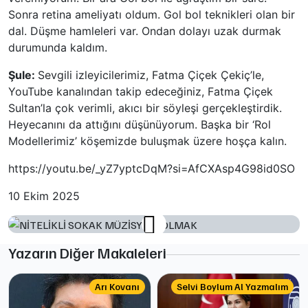
Sonra retina ameliyatı oldum. Gol bol teknikleri olan bir
dal. Düşme hamleleri var. Ondan dolayı uzak durmak
durumunda kaldım.
Şule:
Sevgili izleyicilerimiz, Fatma Çiçek Çekiç’le,
YouTube kanalından takip edeceğiniz, Fatma Çiçek
Sultan’la çok verimli, akıcı bir söyleşi gerçekleştirdik.
Heyecanını da attığını düşünüyorum. Başka bir ‘Rol
Modellerimiz’ köşemizde buluşmak üzere hoşça kalın.
https://youtu.be/_yZ7yptcDqM?si=AfCXAsp4G98id0SO
10 Ekim 2025
Yazarın Diğer Makaleleri
Arı Kovanı
Selvi Boylum Al Yazmalım