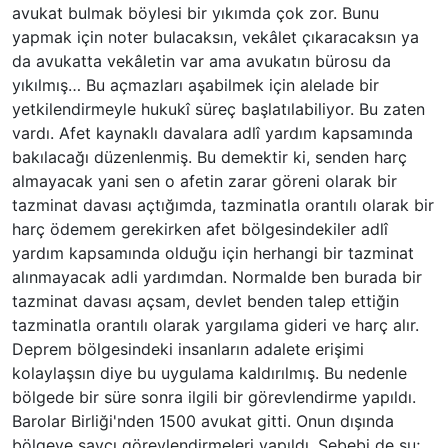
avukat bulmak böylesi bir yıkımda çok zor. Bunu
yapmak için noter bulacaksın, vekâlet çıkaracaksın ya
da avukatta vekâletin var ama avukatın bürosu da
yıkılmış… Bu açmazları aşabilmek için alelade bir
yetkilendirmeyle hukukî süreç başlatılabiliyor. Bu zaten
vardı. Afet kaynaklı davalara adlî yardım kapsamında
bakılacağı düzenlenmiş. Bu demektir ki, senden harç
almayacak yani sen o afetin zarar göreni olarak bir
tazminat davası açtığımda, tazminatla orantılı olarak bir
harç ödemem gerekirken afet bölgesindekiler adlî
yardım kapsamında olduğu için herhangi bir tazminat
alınmayacak adli yardımdan. Normalde ben burada bir
tazminat davası açsam, devlet benden talep ettiğin
tazminatla orantılı olarak yargılama gideri ve harç alır.
Deprem bölgesindeki insanların adalete erişimi
kolaylaşsın diye bu uygulama kaldırılmış. Bu nedenle
bölgede bir süre sonra ilgili bir görevlendirme yapıldı.
Barolar Birliği'nden 1500 avukat gitti. Onun dışında
bölgeye savcı görevlendirmeleri yapıldı. Sebebi de şu;