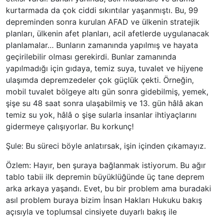
kurtarmada da çok ciddi sıkıntılar yaşanmıştı. Bu, 99
depreminden sonra kurulan AFAD ve ülkenin stratejik
planları, ülkenin afet planları, acil afetlerde uygulanacak
planlamalar… Bunların zamanında yapılmış ve hayata
geçirilebilir olması gerekirdi. Bunlar zamanında
yapılmadığı için gıdaya, temiz suya, tuvalet ve hijyene
ulaşımda depremzedeler çok güçlük çekti. Örneğin,
mobil tuvalet bölgeye altı gün sonra gidebilmiş, yemek,
şişe su 48 saat sonra ulaşabilmiş ve 13. gün hâlâ akan
temiz su yok, hâlâ o şişe sularla insanlar ihtiyaçlarını
gidermeye çalışıyorlar. Bu korkunç!
Şule: Bu süreci böyle anlatırsak, işin içinden çıkamayız.
Özlem: Hayır, ben şuraya bağlanmak istiyorum. Bu ağır
tablo tabii ilk depremin büyüklüğünde üç tane deprem
arka arkaya yaşandı. Evet, bu bir problem ama buradaki
asıl problem buraya bizim İnsan Hakları Hukuku bakış
açısıyla ve toplumsal cinsiyete duyarlı bakış ile