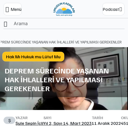
Menü
Podcast
Ana Sayfa
PREM SÜRECİNDE YAŞANAN HAK İHLALLERİ VE YAPILMASI GEREKENLER
Hak Mı Hukuk mu Lütuf Mu
DEPREM SÜRECİNDE YAŞANAN
HAK İHLALLERİ VE YAPILMASI
GEREKENLER
YAZAR
SAYI
TARIH
OKU
Ş
Şule Sepin İçli
Yıl 2, Sayı 14, Mart 2023
11 Aralık 2022
45