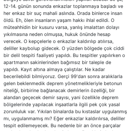
12-14. günün sonunda enkazlar toplanmaya başladı ve
her enkaz bir suç mahali aslında. Orada binlerce insan
öldü. Eh, ölen insanların yaşam hakkı ihlal edildi. O
müteahhidin bir kusuru varsa, yanlış imalattan dolayı
yıkılmasına neden olmuşsa, hukuk önünde hesap
verecek. O kepçelerle o enkazlar kaldırılıp atılırsa,
deliller kaybolup gidecek. O yüzden bölgede çok ciddi
bir delil tespiti faaliyeti yapıldı. Bu tespitler yapılırken o
apartmanın sakinlerinden bağımsız bir taleple de
yapıldı. Kayıt altına almaya çalıştılar. Ne kadar
becerilebildi bilmiyoruz. Gerçi 99'dan sonra aralıklarla
gelen beklenmedik deprem yönetmelikleriyle betonun
niteliği, birbirine bağlanacak demirlerin özelliği, bir
alandan geçecek demir sayısı, yani özellikle deprem
bölgelerinde yapılacak inşaatlarla ilgili pek çok yasal
zorunluluk var. Yıkılan binalarda bu kıstaslar uygulanmış
mı, uygulanmamış mı? Eğer enkazlar kaldırılırsa, deliller
tespit edilemeyecek. Bu nedenle bir an önce parçalar