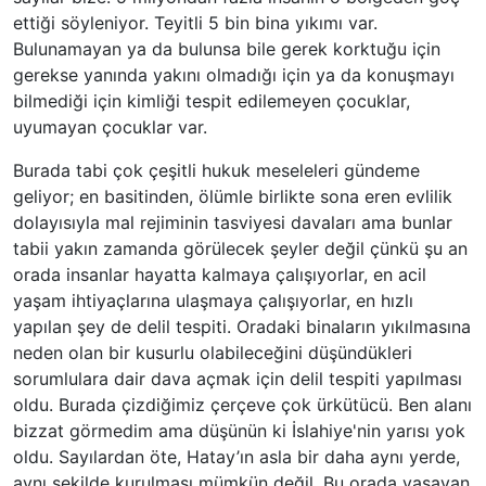
ettiği söyleniyor. Teyitli 5 bin bina yıkımı var.
Bulunamayan ya da bulunsa bile gerek korktuğu için
gerekse yanında yakını olmadığı için ya da konuşmayı
bilmediği için kimliği tespit edilemeyen çocuklar,
uyumayan çocuklar var.
Burada tabi çok çeşitli hukuk meseleleri gündeme
geliyor; en basitinden, ölümle birlikte sona eren evlilik
dolayısıyla mal rejiminin tasviyesi davaları ama bunlar
tabii yakın zamanda görülecek şeyler değil çünkü şu an
orada insanlar hayatta kalmaya çalışıyorlar, en acil
yaşam ihtiyaçlarına ulaşmaya çalışıyorlar, en hızlı
yapılan şey de delil tespiti. Oradaki binaların yıkılmasına
neden olan bir kusurlu olabileceğini düşündükleri
sorumlulara dair dava açmak için delil tespiti yapılması
oldu. Burada çizdiğimiz çerçeve çok ürkütücü. Ben alanı
bizzat görmedim ama düşünün ki İslahiye'nin yarısı yok
oldu. Sayılardan öte, Hatay’ın asla bir daha aynı yerde,
aynı şekilde kurulması mümkün değil. Bu orada yaşayan