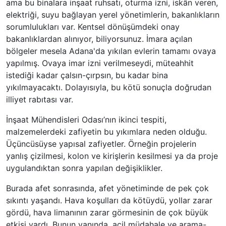
ama bu binalara inşaat ruhsatı, oturma izni, iskân veren,
elektriği, suyu bağlayan yerel yönetimlerin, bakanlıkların
sorumlulukları var. Kentsel dönüşümdeki onay
bakanlıklardan alınıyor, biliyorsunuz. İmara açılan
bölgeler mesela Adana'da yıkılan evlerin tamamı ovaya
yapılmış. Ovaya imar izni verilmeseydi, müteahhit
istediği kadar çalsın-çırpsın, bu kadar bina
yıkılmayacaktı. Dolayısıyla, bu kötü sonuçla doğrudan
illiyet rabıtası var.
İnşaat Mühendisleri Odası’nın ikinci tespiti,
malzemelerdeki zafiyetin bu yıkımlara neden olduğu.
Üçüncüsüyse yapısal zafiyetler. Örneğin projelerin
yanlış çizilmesi, kolon ve kirişlerin kesilmesi ya da proje
uygulandıktan sonra yapılan değişiklikler.
Burada afet sonrasında, afet yönetiminde de pek çok
sıkıntı yaşandı. Hava koşulları da kötüydü, yollar zarar
gördü, hava limanının zarar görmesinin de çok büyük
etkisi vardı. Bunun yanında, acil müdahale ve arama-