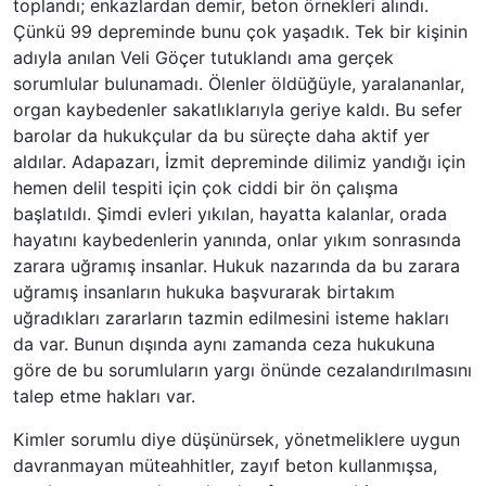
toplandı; enkazlardan demir, beton örnekleri alındı.
Çünkü 99 depreminde bunu çok yaşadık. Tek bir kişinin
adıyla anılan Veli Göçer tutuklandı ama gerçek
sorumlular bulunamadı. Ölenler öldüğüyle, yaralananlar,
organ kaybedenler sakatlıklarıyla geriye kaldı. Bu sefer
barolar da hukukçular da bu süreçte daha aktif yer
aldılar. Adapazarı, İzmit depreminde dilimiz yandığı için
hemen delil tespiti için çok ciddi bir ön çalışma
başlatıldı. Şimdi evleri yıkılan, hayatta kalanlar, orada
hayatını kaybedenlerin yanında, onlar yıkım sonrasında
zarara uğramış insanlar. Hukuk nazarında da bu zarara
uğramış insanların hukuka başvurarak birtakım
uğradıkları zararların tazmin edilmesini isteme hakları
da var. Bunun dışında aynı zamanda ceza hukukuna
göre de bu sorumluların yargı önünde cezalandırılmasını
talep etme hakları var.
Kimler sorumlu diye düşünürsek, yönetmeliklere uygun
davranmayan müteahhitler, zayıf beton kullanmışsa,