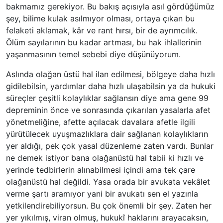
bakmamız gerekiyor. Bu bakış açısıyla asıl gördüğümüz
şey, bilime kulak asılmıyor olması, ortaya çıkan bu
felaketi aklamak, kâr ve rant hırsı, bir de ayrımcılık.
Ölüm sayılarının bu kadar artması, bu hak ihlallerinin
yaşanmasının temel sebebi diye düşünüyorum.
Aslında olağan üstü hal ilan edilmesi, bölgeye daha hızlı
gidilebilsin, yardımlar daha hızlı ulaşabilsin ya da hukuki
süreçler çeşitli kolaylıklar sağlansın diye ama gene 99
depreminin önce ve sonrasında çıkarılan yasalarla afet
yönetmeliğine, afette açılacak davalara afetle ilgili
yürütülecek uyuşmazlıklara dair sağlanan kolaylıkların
yer aldığı, pek çok yasal düzenleme zaten vardı. Bunlar
ne demek istiyor bana olağanüstü hal tabii ki hızlı ve
yerinde tedbirlerin alınabilmesi içindi ama tek çare
olağanüstü hal değildi. Yasa orada bir avukata vekâlet
verme şartı aramıyor yani bir avukatı sen el yazınla
yetkilendirebiliyorsun. Bu çok önemli bir şey. Zaten her
yer yıkılmış, viran olmuş, hukukî haklarını arayacaksın,