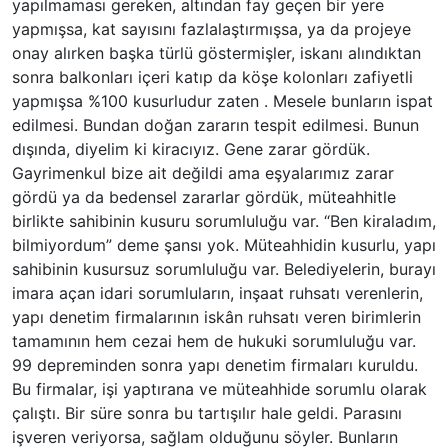
yapılmaması gereken, altından fay geçen bir yere
yapmışsa, kat sayısını fazlalaştırmışsa, ya da projeye
onay alırken başka türlü göstermişler, iskanı alındıktan
sonra balkonları içeri katıp da köşe kolonları zafiyetli
yapmışsa %100 kusurludur zaten . Mesele bunların ispat
edilmesi. Bundan doğan zararın tespit edilmesi. Bunun
dışında, diyelim ki kiracıyız. Gene zarar gördük.
Gayrimenkul bize ait değildi ama eşyalarımız zarar
gördü ya da bedensel zararlar gördük, müteahhitle
birlikte sahibinin kusuru sorumluluğu var. “Ben kiraladım,
bilmiyordum” deme şansı yok. Müteahhidin kusurlu, yapı
sahibinin kusursuz sorumluluğu var. Belediyelerin, burayı
imara açan idari sorumluların, inşaat ruhsatı verenlerin,
yapı denetim firmalarının iskân ruhsatı veren birimlerin
tamamının hem cezai hem de hukuki sorumluluğu var.
99 depreminden sonra yapı denetim firmaları kuruldu.
Bu firmalar, işi yaptırana ve müteahhide sorumlu olarak
çalıştı. Bir süre sonra bu tartışılır hale geldi. Parasını
işveren veriyorsa, sağlam olduğunu söyler. Bunların