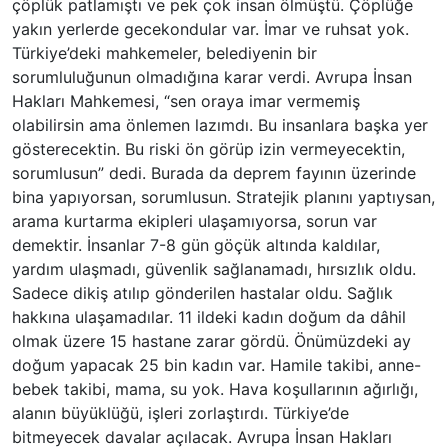
çöplük patlamıştı ve pek çok insan ölmüştü. Çöplüğe
yakın yerlerde gecekondular var. İmar ve ruhsat yok.
Türkiye’deki mahkemeler, belediyenin bir
sorumluluğunun olmadığına karar verdi. Avrupa İnsan
Hakları Mahkemesi, “sen oraya imar vermemiş
olabilirsin ama önlemen lazımdı. Bu insanlara başka yer
gösterecektin. Bu riski ön görüp izin vermeyecektin,
sorumlusun” dedi. Burada da deprem fayının üzerinde
bina yapıyorsan, sorumlusun. Stratejik planını yaptıysan,
arama kurtarma ekipleri ulaşamıyorsa, sorun var
demektir. İnsanlar 7-8 gün göçük altında kaldılar,
yardım ulaşmadı, güvenlik sağlanamadı, hırsızlık oldu.
Sadece dikiş atılıp gönderilen hastalar oldu. Sağlık
hakkına ulaşamadılar. 11 ildeki kadın doğum da dâhil
olmak üzere 15 hastane zarar gördü. Önümüzdeki ay
doğum yapacak 25 bin kadın var. Hamile takibi, anne-
bebek takibi, mama, su yok. Hava koşullarının ağırlığı,
alanın büyüklüğü, işleri zorlaştırdı. Türkiye’de
bitmeyecek davalar açılacak. Avrupa İnsan Hakları