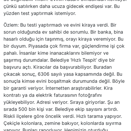
çünkü satılırken daha ucuza gidecek endişesi var. Bu
yüzden test yaptırmak istemiyor.
Özlem: Bu testi yaptırmadı ve evini kiraya verdi. Bir
sorun olduğunda ev sahibi de sorumlu. Bir banka, bina
hasarlı olduğu için taşınmış, orayı kiraya veremiyor. Bu
bir duyum. Piyasada çok firma var, güçlendirme işi çok
pahalı. İnsanlar kime inanacaklarını bilemiyor ve
şaşırmış durumdalar. Belediye ‘Hızlı Tespit’ diye bir
başvuru açtı. Kiracılar da başvurabiliyor. Buradan
çıkacak sonuç, 6306 sayılı yasa kapsamında değil. Bu
sonuçla kimse evini boşaltmak durumunda değil. Böyle
bir garanti veriyor. İnternetten araştırabilirler. Kira
kontratı ya da elektrik faturasının fotoğrafını
yükleyebiliyor. Adresi veriyor. Sıraya giriyorlar. Şu an
sırada 500 bin kişi var. Belediye ekip sayısını artırdı.
Riskli ilçelere göre öncelik verdi. Hızlı tarama yapıyor.
Çekiçle kolonlara, zemine bakıyor, kolonlarda sıyırma
yapıyor. Bunları raporluyor. Hepimizin oturduğu