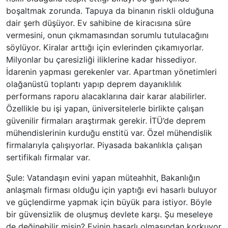
boşaltmak zorunda. Tapuya da binanın riskli olduğuna
dair şerh düşüyor. Ev sahibine de kiracısına süre
vermesini, onun çıkmamasından sorumlu tutulacağını
söylüyor. Kiralar arttığı için evlerinden çıkamıyorlar.
Milyonlar bu çaresizliği iliklerine kadar hissediyor.
İdarenin yapması gerekenler var. Apartman yönetimleri
olağanüstü toplantı yapıp deprem dayanıklılık
performans raporu alacaklarına dair karar alabilirler.
Özellikle bu işi yapan, üniversitelerle birlikte çalışan
güvenilir firmaları araştırmak gerekir. İTÜ’de deprem
mühendislerinin kurduğu enstitü var. Özel mühendislik
firmalarıyla çalışıyorlar. Piyasada bakanlıkla çalışan
sertifikalı firmalar var.
Şule: Vatandaşın evini yapan müteahhit, Bakanlığın
anlaşmalı firması olduğu için yaptığı evi hasarlı buluyor
ve güçlendirme yapmak için büyük para istiyor. Böyle
bir güvensizlik de oluşmuş devlete karşı. Şu meseleye
de değinebilir misin? Evinin hasarlı olmasından korkuyor