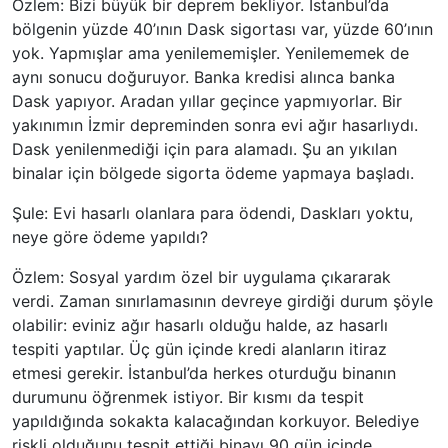
Özlem: Bizi büyük bir deprem bekliyor. İstanbul’da
bölgenin yüzde 40’ının Dask sigortası var, yüzde 60’ının
yok. Yapmışlar ama yenilememişler. Yenilememek de
aynı sonucu doğuruyor. Banka kredisi alınca banka
Dask yapıyor. Aradan yıllar geçince yapmıyorlar. Bir
yakınımın İzmir depreminden sonra evi ağır hasarlıydı.
Dask yenilenmediği için para alamadı. Şu an yıkılan
binalar için bölgede sigorta ödeme yapmaya başladı.
Şule: Evi hasarlı olanlara para ödendi, Daskları yoktu,
neye göre ödeme yapıldı?
Özlem: Sosyal yardım özel bir uygulama çıkararak
verdi. Zaman sınırlamasının devreye girdiği durum şöyle
olabilir: eviniz ağır hasarlı olduğu halde, az hasarlı
tespiti yaptılar. Üç gün içinde kredi alanların itiraz
etmesi gerekir. İstanbul’da herkes oturduğu binanın
durumunu öğrenmek istiyor. Bir kısmı da tespit
yapıldığında sokakta kalacağından korkuyor. Belediye
riskli olduğunu tespit ettiği binayı 90 gün içinde