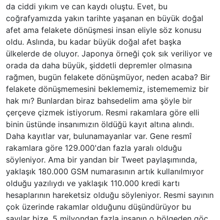
da ciddi yıkım ve can kaydı oluştu. Evet, bu
coğrafyamızda yakın tarihte yaşanan en büyük doğal
afet ama felakete dönüşmesi insan eliyle söz konusu
oldu. Aslında, bu kadar büyük doğal afet başka
ülkelerde de oluyor. Japonya örneği çok sık veriliyor ve
orada da daha büyük, şiddetli depremler olmasına
rağmen, bugün felakete dönüşmüyor, neden acaba? Bir
felakete dönüşmemesini beklememiz, istemememiz bir
hak mı? Bunlardan biraz bahsedelim ama şöyle bir
çerçeve çizmek istiyorum. Resmi rakamlara göre elli
binin üstünde insanımızın öldüğü kayıt altına alındı.
Daha kayıtlar var, bulunamayanlar var. Gene resmî
rakamlara göre 129.000'dan fazla yaralı olduğu
söyleniyor. Ama bir yandan bir Tweet paylaşımında,
yaklaşık 180.000 GSM numarasının artık kullanılmıyor
olduğu yazılıydı ve yaklaşık 110.000 kredi kartı
hesaplarının hareketsiz olduğu söyleniyor. Resmi sayının
çok üzerinde rakamlar olduğunu düşündürüyor bu
sayılar bize. 5 milyondan fazla insanın o bölgeden göç