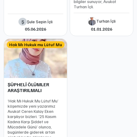
bilgiler sunuyor, Avukat
Turhan İçli.
Turhan İçli
Ş
Şule Sepin İçli
05.06.2026
01.01.2026
Hak Mı Hukuk mu Lütuf Mu
ŞÜPHELİ ÖLÜMLER
ARAŞTIRILMALI
‘Hak Mı Hukuk Mu Lütuf Mu’
köşemizde yeni yazarımız
Avukat Ceren Kalay Eken
karşılıyor bizleri. ‘25 Kasım
Kadına Karşı Şiddet ve
Mücadele Günü’ olunca,
bugünlerde giderek artan