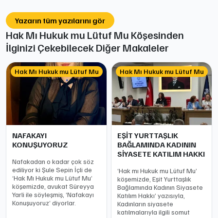
Yazarın tüm yazılarını gör
Hak Mı Hukuk mu Lütuf Mu Köşesinden
İlginizi Çekebilecek Diğer Makaleler
Hak Mı Hukuk mu Lütuf Mu
Hak Mı Hukuk mu Lütuf Mu
NAFAKAYI
EŞİT YURTTAŞLIK
KONUŞUYORUZ
BAĞLAMINDA KADININ
SİYASETE KATILIM HAKKI
Nafakadan o kadar çok söz
ediliyor ki Şule Sepin İçli de
‘Hak mı Hukuk mu Lütuf Mu’
‘Hak Mı Hukuk mu Lütuf Mu’
köşemizde, Eşit Yurttaşlık
köşemizde, avukat Süreyya
Bağlamında Kadının Siyasete
Yarli ile söyleşmiş, ‘Nafakayı
Katılım Hakkı’ yazısıyla,
Konuşuyoruz’ diyorlar.
Kadınların siyasete
katılmalarıyla ilgili somut