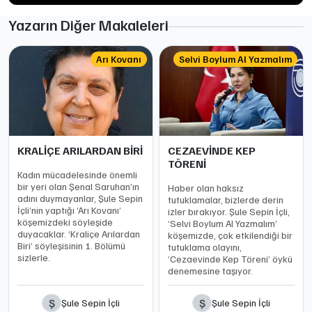
Yazarın Diğer Makaleleri
Arı Kovanı
Selvi Boylum Al Yazmalım
KRALİÇE ARILARDAN BİRİ
CEZAEVİNDE KEP
TÖRENİ
Kadın mücadelesinde önemli
bir yeri olan Şenal Saruhan’ın
Haber olan haksız
adını duymayanlar, Şule Sepin
tutuklamalar, bizlerde derin
İçli’nin yaptığı ‘Arı Kovanı’
izler bırakıyor. Şule Sepin İçli,
köşemizdeki söyleşide
‘Selvi Boylum Al Yazmalım’
duyacaklar. ‘Kraliçe Arılardan
köşemizde, çok etkilendiği bir
Biri’ söyleşisinin 1. Bölümü
tutuklama olayını,
sizlerle.
‘Cezaevinde Kep Töreni’ öykü
denemesine taşıyor.
Ş
Ş
Şule Sepin İçli
Şule Sepin İçli