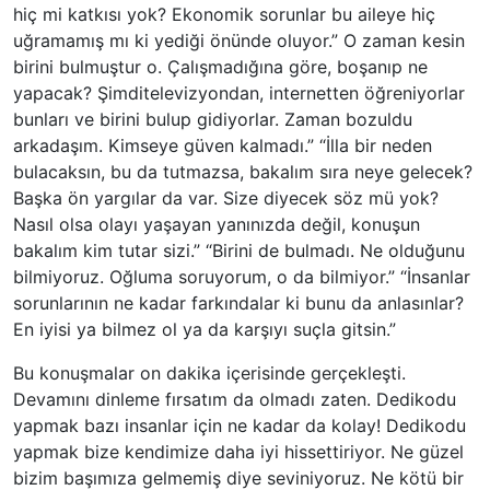
hiç mi katkısı yok? Ekonomik sorunlar bu aileye hiç
uğramamış mı ki yediği önünde oluyor.” O zaman kesin
birini bulmuştur o. Çalışmadığına göre, boşanıp ne
yapacak? Şimditelevizyondan, internetten öğreniyorlar
bunları ve birini bulup gidiyorlar. Zaman bozuldu
arkadaşım. Kimseye güven kalmadı.” “İlla bir neden
bulacaksın, bu da tutmazsa, bakalım sıra neye gelecek?
Başka ön yargılar da var. Size diyecek söz mü yok?
Nasıl olsa olayı yaşayan yanınızda değil, konuşun
bakalım kim tutar sizi.” “Birini de bulmadı. Ne olduğunu
bilmiyoruz. Oğluma soruyorum, o da bilmiyor.” “İnsanlar
sorunlarının ne kadar farkındalar ki bunu da anlasınlar?
En iyisi ya bilmez ol ya da karşıyı suçla gitsin.”
Bu konuşmalar on dakika içerisinde gerçekleşti.
Devamını dinleme fırsatım da olmadı zaten. Dedikodu
yapmak bazı insanlar için ne kadar da kolay! Dedikodu
yapmak bize kendimize daha iyi hissettiriyor. Ne güzel
bizim başımıza gelmemiş diye seviniyoruz. Ne kötü bir