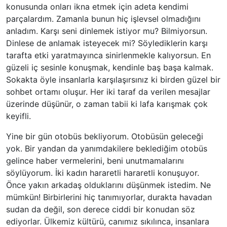
konusunda onları ikna etmek için adeta kendimi
parçalardım. Zamanla bunun hiç işlevsel olmadığını
anladım. Karşı seni dinlemek istiyor mu? Bilmiyorsun.
Dinlese de anlamak isteyecek mi? Söylediklerin karşı
tarafta etki yaratmayınca sinirlenmekle kalıyorsun. En
güzeli iç sesinle konuşmak, kendinle baş başa kalmak.
Sokakta öyle insanlarla karşılaşırsınız ki birden güzel bir
sohbet ortamı oluşur. Her iki taraf da verilen mesajlar
üzerinde düşünür, o zaman tabii ki lafa karışmak çok
keyifli.
Yine bir gün otobüs bekliyorum. Otobüsün geleceği
yok. Bir yandan da yanımdakilere beklediğim otobüs
gelince haber vermelerini, beni unutmamalarını
söylüyorum. İki kadın hararetli hararetli konuşuyor.
Önce yakın arkadaş olduklarını düşünmek istedim. Ne
mümkün! Birbirlerini hiç tanımıyorlar, durakta havadan
sudan da değil, son derece ciddi bir konudan söz
ediyorlar. Ülkemiz kültürü, canımız sıkılınca, insanlara