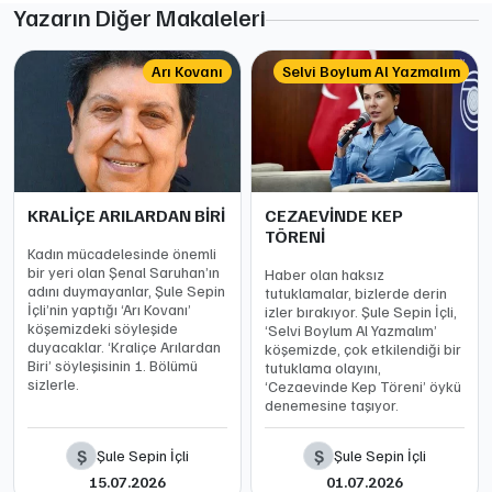
Yazarın Diğer Makaleleri
Arı Kovanı
Selvi Boylum Al Yazmalım
KRALİÇE ARILARDAN BİRİ
CEZAEVİNDE KEP
TÖRENİ
Kadın mücadelesinde önemli
bir yeri olan Şenal Saruhan’ın
Haber olan haksız
adını duymayanlar, Şule Sepin
tutuklamalar, bizlerde derin
İçli’nin yaptığı ‘Arı Kovanı’
izler bırakıyor. Şule Sepin İçli,
köşemizdeki söyleşide
‘Selvi Boylum Al Yazmalım’
duyacaklar. ‘Kraliçe Arılardan
köşemizde, çok etkilendiği bir
Biri’ söyleşisinin 1. Bölümü
tutuklama olayını,
sizlerle.
‘Cezaevinde Kep Töreni’ öykü
denemesine taşıyor.
Ş
Ş
Şule Sepin İçli
Şule Sepin İçli
15.07.2026
01.07.2026