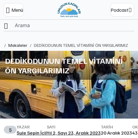
Menü
Podcast
Ana Sayfa
Makaleler
DEDİKODUNUN TEMEL VİTAMİNİ ÖN YARGILARIMIZ
DEDİKODUNUN TEMEL VİTAMİNİ
ÖN YARGILARIMIZ
YAZAR
SAYI
TARIH
OK
Ş
Şule Sepin İçli
Yıl 2, Sayı 23, Aralık 2023
20 Aralık 2023
43