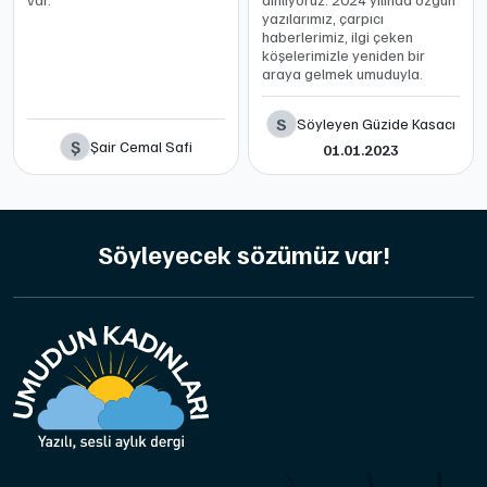
yazılarımız, çarpıcı
haberlerimiz, ilgi çeken
köşelerimizle yeniden bir
araya gelmek umuduyla.
S
Söyleyen Güzide Kasacı
Ş
Şair Cemal Safi
01.01.2023
Söyleyecek sözümüz var!