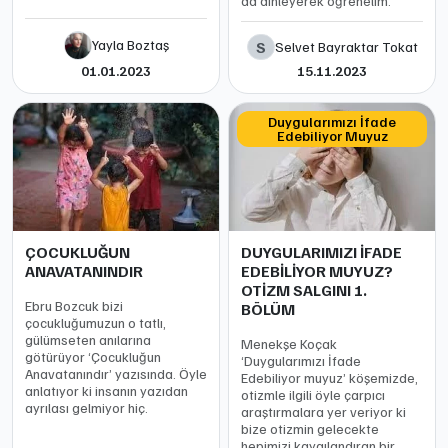
da dinleyerek öğrenelim.
Yayla Boztaş
S
Selvet Bayraktar Tokat
01.01.2023
15.11.2023
Duygularımızı İfade
Edebiliyor Muyuz
ÇOCUKLUĞUN
DUYGULARIMIZI İFADE
ANAVATANINDIR
EDEBİLİYOR MUYUZ?
OTİZM SALGINI 1.
Ebru Bozcuk bizi
BÖLÜM
çocukluğumuzun o tatlı,
gülümseten anılarına
Menekşe Koçak
götürüyor ‘Çocukluğun
‘Duygularımızı İfade
Anavatanındır’ yazısında. Öyle
Edebiliyor muyuz’ köşemizde,
anlatıyor ki insanın yazıdan
otizmle ilgili öyle çarpıcı
ayrılası gelmiyor hiç.
araştırmalara yer veriyor ki
bize otizmin gelecekte
hepimizi kaygılandıran bir