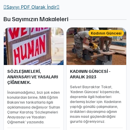
Sayıyı PDF Olarak İndir
Bu Sayımızın Makaleleri
Kadının Güncesi
SÖZLEŞMELERİ,
KADININ GÜNCESİ -
ANAYASAYI VE YASALARI
ARALIK 2023
ÇİĞNEMEK.
Selvet Bayraktar Tokat,
‘Kadının Güncesi’ köşemizde,
İnanamadığımız, bizi şok eden
depremle ilgili haberleri
konulardan birine, Milli Eğitim
derlemiş bizler için. Kadınların
Bakanı’nın tarikatlarla ilgili
yaptığı gönüllü çalışmaların,
açıklamasına değiniyor Sultan
ördükleri dayanışma ağının
Çamur Karataş ‘Sözleşmeleri
insanı nasıl güçlendirdiğini
Anayasayı ve Yasaları
gururla öğreniyoruz.
Çiğnemek’ yazısında.