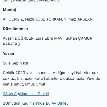
Seniye Nazik IŞIK, Zeynep KILIÇ
Montaj
Ali CENGİZ, Nazlı KÖSE TÜRKAN, Yılmaz ARSLAN
Düzeltmenler
Ayşen DOĞRUER, Esra Ebru MAVİ, Sultan ÇAMUR
KARATAŞ
Yazan
Şule Sepin İçli
Geldik 2023 yılının sonuna. Aldığımız iyi haberler çok
çok az, bizi üzen kötü haberler oldukça fazla. Yine de
inatla umut, umut, umut…
Sayı Açıklamasını Dinle
Umudun Kadınları'nda Bu Ay Dinle