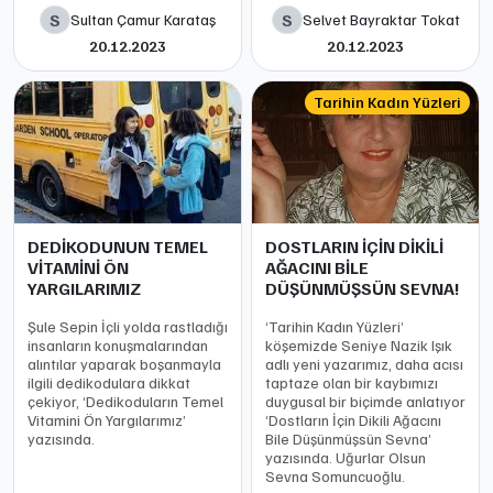
S
S
Sultan Çamur Karataş
Selvet Bayraktar Tokat
20.12.2023
20.12.2023
Tarihin Kadın Yüzleri
DEDİKODUNUN TEMEL
DOSTLARIN İÇİN DİKİLİ
VİTAMİNİ ÖN
AĞACINI BİLE
YARGILARIMIZ
DÜŞÜNMÜŞSÜN SEVNA!
Şule Sepin İçli yolda rastladığı
‘Tarihin Kadın Yüzleri’
insanların konuşmalarından
köşemizde Seniye Nazik Işık
alıntılar yaparak boşanmayla
adlı yeni yazarımız, daha acısı
ilgili dedikodulara dikkat
taptaze olan bir kaybımızı
çekiyor, ‘Dedikoduların Temel
duygusal bir biçimde anlatıyor
Vitamini Ön Yargılarımız’
‘Dostların İçin Dikili Ağacını
yazısında.
Bile Düşünmüşsün Sevna’
yazısında. Uğurlar Olsun
Sevna Somuncuoğlu.