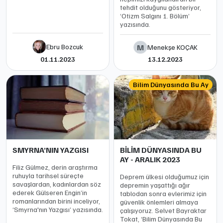
tehdit olduğunu gösteriyor,
‘Otizm Salgını 1. Bölüm’
yazısında.
Ebru Bozcuk
M
Menekşe KOÇAK
01.11.2023
13.12.2023
Bilim Dünyasında Bu Ay
SMYRNA’NIN YAZGISI
BİLİM DÜNYASINDA BU
AY - ARALIK 2023
Filiz Gülmez, derin araştırma
ruhuyla tarihsel süreçte
Deprem ülkesi olduğumuz için
savaşlardan, kadınlardan söz
depremin yaşattığı ağır
ederek Gülseren Engin’in
tablodan sonra evlerimiz için
romanlarından birini inceliyor,
güvenlik önlemleri almaya
‘Smyrna'nın Yazgısı’ yazısında.
çalışıyoruz. Selvet Bayraktar
Tokat, ‘Bilim Dünyasında Bu