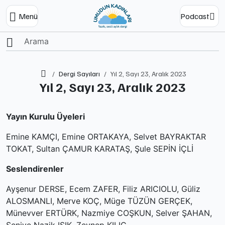
Menü
Podcast
Ana Sayfa
Dergi Sayıları
Yıl 2, Sayı 23, Aralık 2023
Yıl 2, Sayı 23, Aralık 2023
Yayın Kurulu Üyeleri
Emine KAMÇI, Emine ORTAKAYA, Selvet BAYRAKTAR
TOKAT, Sultan ÇAMUR KARATAŞ, Şule SEPİN İÇLİ
Seslendirenler
Ayşenur DERSE, Ecem ZAFER, Filiz ARICIOLU, Güliz
ALOSMANLI, Merve KOÇ, Müge TÜZÜN GERÇEK,
Münevver ERTÜRK, Nazmiye COŞKUN, Selver ŞAHAN,