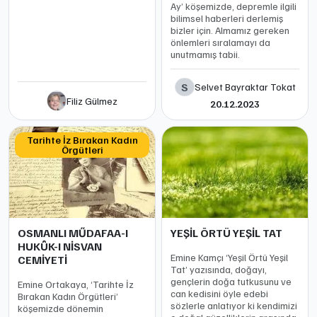
Ay’ köşemizde, depremle ilgili
bilimsel haberleri derlemiş
bizler için. Almamız gereken
önlemleri sıralamayı da
unutmamış tabii.
S
Selvet Bayraktar Tokat
Filiz Gülmez
20.12.2023
Tarihte İz Bırakan Kadın
Örgütleri
OSMANLI MŰDAFAA-I
YEŞİL ÖRTÜ YEŞİL TAT
HUKÛK-I NİSVAN
Emine Kamçı ‘Yeşil Örtü Yeşil
CEMİYETİ
Tat’ yazısında, doğayı,
gençlerin doğa tutkusunu ve
Emine Ortakaya, ‘Tarihte İz
can kedisini öyle edebi
Bırakan Kadın Örgütleri’
sözlerle anlatıyor ki kendimizi
köşemizde dönemin