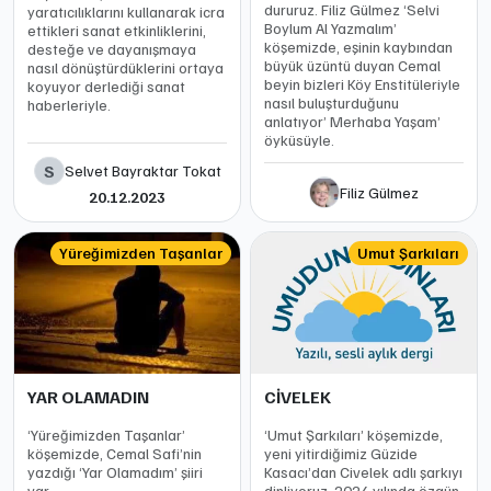
dururuz. Filiz Gülmez ‘Selvi
yaratıcılıklarını kullanarak icra
Boylum Al Yazmalım’
ettikleri sanat etkinliklerini,
köşemizde, eşinin kaybından
desteğe ve dayanışmaya
büyük üzüntü duyan Cemal
nasıl dönüştürdüklerini ortaya
beyin bizleri Köy Enstitüleriyle
koyuyor derlediği sanat
nasıl buluşturduğunu
haberleriyle.
anlatıyor’ Merhaba Yaşam’
öyküsüyle.
S
Selvet Bayraktar Tokat
Filiz Gülmez
20.12.2023
Yüreğimizden Taşanlar
Umut Şarkıları
YAR OLAMADIN
CİVELEK
‘Yüreğimizden Taşanlar’
‘Umut Şarkıları’ köşemizde,
köşemizde, Cemal Safi’nin
yeni yitirdiğimiz Güzide
yazdığı ‘Yar Olamadım’ şiiri
Kasacı’dan Civelek adlı şarkıyı
var.
dinliyoruz. 2024 yılında özgün