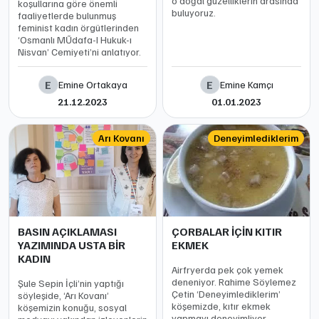
o doğal güzelliklerin arasında
koşullarına göre önemli
buluyoruz.
faaliyetlerde bulunmuş
feminist kadın örgütlerinden
‘Osmanlı MŰdafa-I Hukuk-ı
Nisvan’ Cemiyeti’ni anlatıyor.
E
E
Emine Ortakaya
Emine Kamçı
21.12.2023
01.01.2023
Arı Kovanı
Deneyimlediklerim
BASIN AÇIKLAMASI
ÇORBALAR İÇİN KITIR
YAZIMINDA USTA BİR
EKMEK
KADIN
Airfryerda pek çok yemek
deneniyor. Rahime Söylemez
Şule Sepin İçli’nin yaptığı
Çetin ‘Deneyimlediklerim’
söyleşide, ‘Arı Kovanı’
köşemizde, kıtır ekmek
köşemizin konuğu, sosyal
yapmayı deneyimliyor,