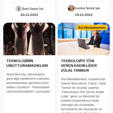
Senihe Nazik Işık
Ş
Şule Sepin İçli
20.12.2023
18.12.2023
Rol Modellerimiz
TEKNOLOJİNİN
TEKNOLOJİYE YÖN
UNUTTURAMADIKLARI
VEREN KADIN LİDER
ZÜLAL TANNUR
Yayla Boztaş, teknolojinin
getirdiği yeniliklerin yanında,
‘Rol Modellerimiz’ köşemizde
unutmamamız gereken bazı
Selvet Bayraktar Tokat, Zülal
anıları tazeliyor ‘Teknolojinin
Tannur ile söyleşi yapmış.
Unutturamadıkları’ yazısında.
‘Teknolojiye Yön Veren Kadın
Lider’ genç ve dinamik bir
kadının başarılarına tanık
olacağız bu söyleşide.
Ayrıntılarını da okuyarak ya