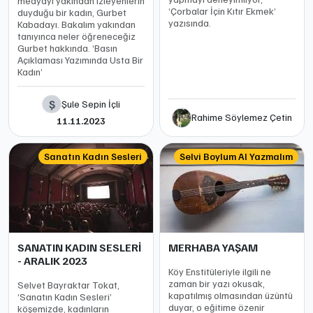
medyayı yakından izleyenlerin
‘Çorbalar İçin Kıtır Ekmek’
duyduğu bir kadın, Gurbet
yazısında.
Kabadayı. Bakalım yakından
tanıyınca neler öğreneceğiz
Gurbet hakkında. ‘Basın
Açıklaması Yazımında Usta Bir
Kadın’
Ş
Şule Sepin İçli
Rahime Söylemez Çetin
11.11.2023
Sanatın Kadın Sesleri
Selvi Boylum Al Yazmalım
SANATIN KADIN SESLERİ
MERHABA YAŞAM
- ARALIK 2023
Köy Enstitüleriyle ilgili ne
zaman bir yazı okusak,
Selvet Bayraktar Tokat,
kapatılmış olmasından üzüntü
‘Sanatın Kadın Sesleri’
duyar, o eğitime özenir
köşemizde, kadınların