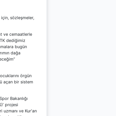
için, sözleşmeler,
at ve cemaatlerle
 STK dediğimiz
ışmalara bugün
arımın dağa
deceğim”
çocuklarını örgün
nü açan bir sistem
 Spor Bakanlığı
’ projesi
ri uzmanı ve Kur'an