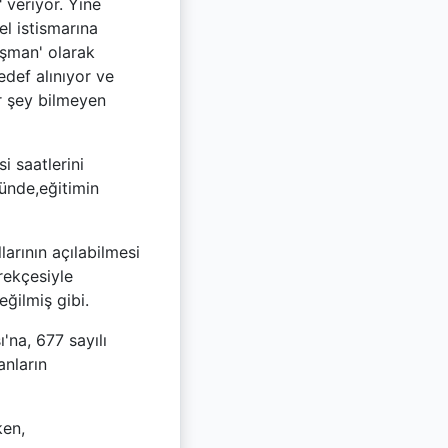
" veriyor. Yine
el istismarına
şman' olarak
edef alınıyor ve
r şey bilmeyen
i saatlerini
ğünde,eğitimin
larının açılabilmesi
rekçesiyle
ğilmiş gibi.
'na, 677 sayılı
anların
ken,