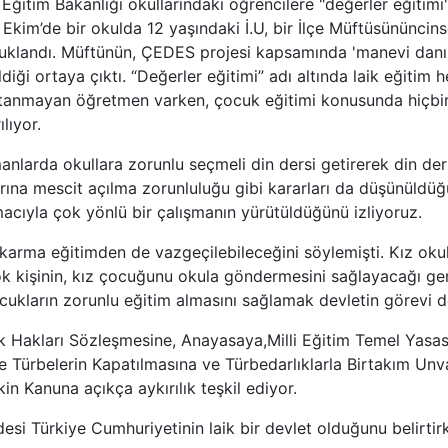
i Eğitim Bakanlığı okullarındaki öğrencilere "değerler eğitimi
 Ekim’de bir okulda 12 yaşındaki İ.U, bir İlçe Müftüsününcins
tuklandı. Müftünün, ÇEDES projesi kapsamında 'manevi danı
diği ortaya çıktı. “Değerler eğitimi” adı altında laik eğitim h
tanmayan öğretmen varken, çocuk eğitimi konusunda hiçbi
ılıyor.
larda okullara zorunlu seçmeli din dersi getirerek din ders
arına mescit açılma zorunluluğu gibi kararları da düşünüldü
amacıyla çok yönlü bir çalışmanın yürütüldüğünü izliyoruz.
 karma eğitimden de vazgeçilebileceğini söylemişti. Kız okul
ok kişinin, kız çocuğunu okula göndermesini sağlayacağı ge
ukların zorunlu eğitim almasını sağlamak devletin görevi de
k Hakları Sözleşmesine, Anayasaya,Milli Eğitim Temel Yasası
e Türbelerin Kapatılmasına ve Türbedarlıklarla Birtakım Unv
in Kanuna açıkça aykırılık teşkil ediyor.
si Türkiye Cumhuriyetinin laik bir devlet olduğunu belirtir