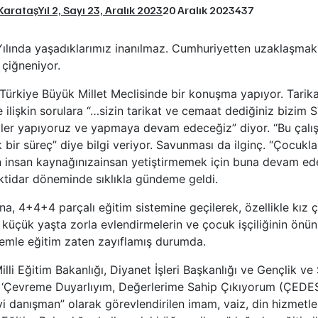
Karataş
Yıl 2, Sayı 23, Aralık 2023
20 Aralık 2023
437
ılında yaşadıklarımız inanılmaz. Cumhuriyetten uzaklaşmak 
çiğneniyor.
, Türkiye Büyük Millet Meclisinde bir konuşma yapıyor. Tarik
e ilişkin sorulara “…sizin tarikat ve cemaat dediğiniz bizim
ller yapıyoruz ve yapmaya devam edeceğiz” diyor. “Bu çal
k bir süreç” diye bilgi veriyor. Savunması da ilginç. “Çocukl
in insan kaynağınızainsan yetiştirmemek için buna devam e
iktidar döneminde sıklıkla gündeme geldi.
na, 4+4+4 parçalı eğitim sistemine geçilerek, özellikle kız 
, küçük yaşta zorla evlendirmelerin ve çocuk işçiliğinin önü
temle eğitim zaten zayıflamış durumda.
illi Eğitim Bakanlığı, Diyanet İşleri Başkanlığı ve Gençlik ve
 ‘Çevreme Duyarlıyım, Değerlerime Sahip Çıkıyorum (ÇEDES)
danışman” olarak görevlendirilen imam, vaiz, din hizmetle