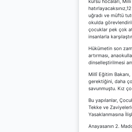
kursu hocaları, Mill
hatırlayacaksınız,12
uğradı ve müftü tu
okulda görevlendiril
çocuklar pek çok a
insanlarla karşılaştır
Hükümetin son zaman
artırması, anaokull
dinselleştirilmesi 
Millî Eğitim Bakanı,
gerektiğini, daha ç
savunmuştu. Kız çoc
Bu yapılanlar, Çocu
Tekke ve Zaviyelerl
Yasaklanmasına İlişk
Anayasanın 2. Madde