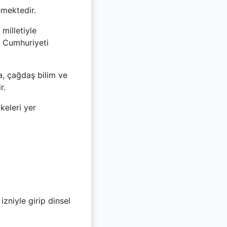
lemektedir.
milletiyle
 Cumhuriyeti
da, çağdaş bilim ve
r.
lkeleri yer
zniyle girip dinsel