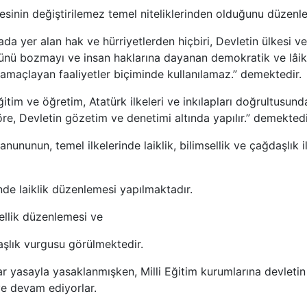
lkesinin değiştirilemez temel niteliklerinden olduğunu düzen
a yer alan hak ve hürriyetlerden hiçbiri, Devletin ülkesi ve 
nü bozmayı ve insan haklarına dayanan demokratik ve lâik
amaçlayan faaliyetler biçiminde kullanılamaz.” demektedir.
itim ve öğretim, Atatürk ilkeleri ve inkılapları doğrultusun
öre, Devletin gözetim ve denetimi altında yapılır.” demektedi
anununun, temel ilkelerinde laiklik, bilimsellik ve çağdaşlık i
nde laiklik düzenlemesi yapılmaktadır.
ellik düzenlemesi ve
şlık vurgusu görülmektedir.
r yasayla yasaklanmışken, Milli Eğitim kurumlarına devletin i
ye devam ediyorlar.