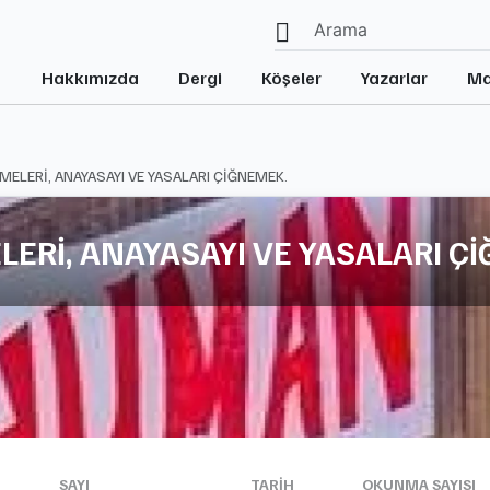
Hakkımızda
Dergi
Köşeler
Yazarlar
Ma
ELERİ, ANAYASAYI VE YASALARI ÇİĞNEMEK.
ERİ, ANAYASAYI VE YASALARI Ç
SAYI
TARIH
OKUNMA SAYISI