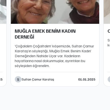
MUĞLA EMEK BENİM KADIN
DERNEĞİ
S
k
‘Çoğalalım Çoğaltalım’ köşemizde, Sultan Çamur
Karataş’ın söyleştiği, Muğla Emek Benim Kadın’
Derneğinden Nahide Uçar var. Kadınların
hayatlarına nasıl dokunmuşlar, ayrıntıları bu
söyleşiden öğrenelim.
S
Sultan Çamur Karataş
25
01.01.2025