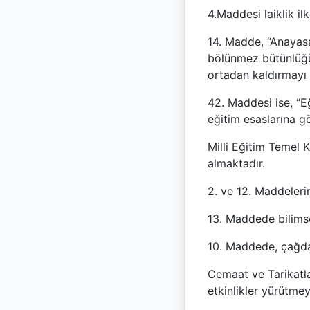
4.Maddesi laiklik i
14. Madde, “Anayasad
bölünmez bütünlüğü
ortadan kaldırmayı 
42. Maddesi ise, “Eğ
eğitim esaslarına g
Milli Eğitim Temel K
almaktadır.
2. ve 12. Maddeleri
13. Maddede bilims
10. Maddede, çağda
Cemaat ve Tarikatla
etkinlikler yürütme