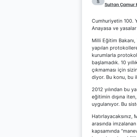
S
Sultan Çamur 
Cumhuriyetin 100. Y
Anayasa ve yasalar 
Milli Eğitim Bakanı
yapılan protokoller
kurumlarla protoko
başlamadık. 10 yıllı
çıkmaması için siz
diyor. Bu konu, bu 
2012 yılından bu ya
eğitimin dışına iten
uygulanıyor. Bu sis
Hatırlayacaksınız, M
arasında imzalanan
kapsamında “manevi 