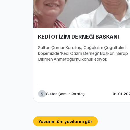
KEDİ OTİZİM DERNEĞİ BAŞKANI
Sultan Çamur Karataş, ‘Çoğalalım Çoğaltalım’
köşemizde ‘Kedi Otizm Derneği’ Başkanı Serap
Dikmen Ahmetoğlu’nu konuk ediyor.
S
Sultan Çamur Karataş
01.01.20
Yazarın tüm yazılarını gör