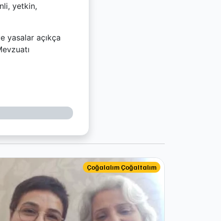
i, yetkin,
e yasalar açıkça
 Mevzuatı
Çoğalalım Çoğaltalım