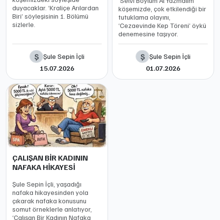
‘Selvi Boylum Al Yazmalım’
duyacaklar. ‘Kraliçe Arılardan
köşemizde, çok etkilendiği bir
Biri’ söyleşisinin 1. Bölümü
tutuklama olayını,
sizlerle.
‘Cezaevinde Kep Töreni’ öykü
denemesine taşıyor.
Ş
Ş
Şule Sepin İçli
Şule Sepin İçli
15.07.2026
01.07.2026
ÇALIŞAN BİR KADININ
NAFAKA HİKAYESİ
Şule Sepin İçli, yaşadığı
nafaka hikayesinden yola
çıkarak nafaka konusunu
somut örneklerle anlatıyor,
‘Çalışan Bir Kadının Nafaka