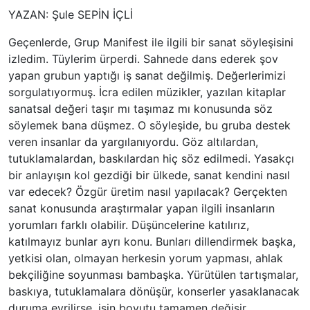
YAZAN: Şule SEPİN İÇLİ
Geçenlerde, Grup Manifest ile ilgili bir sanat söyleşisini
izledim. Tüylerim ürperdi. Sahnede dans ederek şov
yapan grubun yaptığı iş sanat değilmiş. Değerlerimizi
sorgulatıyormuş. İcra edilen müzikler, yazılan kitaplar
sanatsal değeri taşır mı taşımaz mı konusunda söz
söylemek bana düşmez. O söyleşide, bu gruba destek
veren insanlar da yargılanıyordu. Göz altılardan,
tutuklamalardan, baskılardan hiç söz edilmedi. Yasakçı
bir anlayışın kol gezdiği bir ülkede, sanat kendini nasıl
var edecek? Özgür üretim nasıl yapılacak? Gerçekten
sanat konusunda araştırmalar yapan ilgili insanların
yorumları farklı olabilir. Düşüncelerine katılırız,
katılmayız bunlar ayrı konu. Bunları dillendirmek başka,
yetkisi olan, olmayan herkesin yorum yapması, ahlak
bekçiliğine soyunması bambaşka. Yürütülen tartışmalar,
baskıya, tutuklamalara dönüşür, konserler yasaklanacak
duruma evrilirse, işin boyutu tamamen değişir.