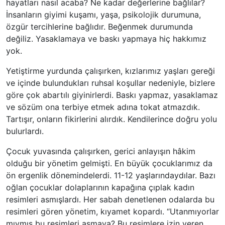
hayatları nasıl acaba? Ne kadar değerlerine bağlılar?
İnsanların giyimi kuşamı, yaşa, psikolojik durumuna,
özgür tercihlerine bağlıdır. Beğenmek durumunda
değiliz. Yasaklamaya ve baskı yapmaya hiç hakkımız
yok.
Yetiştirme yurdunda çalışırken, kızlarımız yaşları gereği
ve içinde bulundukları ruhsal koşullar nedeniyle, bizlere
göre çok abartılı giyinirlerdi. Baskı yapmaz, yasaklamaz
ve sözüm ona terbiye etmek adına tokat atmazdık.
Tartışır, onların fikirlerini alırdık. Kendilerince doğru yolu
bulurlardı.
Çocuk yuvasında çalışırken, gerici anlayışın hâkim
olduğu bir yönetim gelmişti. En büyük çocuklarımız da
ön ergenlik dönemindelerdi. 11-12 yaşlarındaydılar. Bazı
oğlan çocuklar dolaplarının kapağına çıplak kadın
resimleri asmışlardı. Her sabah denetlenen odalarda bu
resimleri gören yönetim, kıyamet kopardı. “Utanmıyorlar
mıymış bu resimleri asmaya? Bu resimlere izin veren