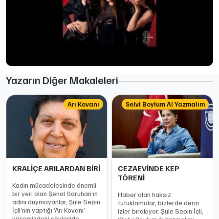
Yazarın Diğer Makaleleri
Arı Kovanı
Selvi Boylum Al Yazmalım
KRALİÇE ARILARDAN BİRİ
CEZAEVİNDE KEP
TÖRENİ
Kadın mücadelesinde önemli
bir yeri olan Şenal Saruhan’ın
Haber olan haksız
adını duymayanlar, Şule Sepin
tutuklamalar, bizlerde derin
İçli’nin yaptığı ‘Arı Kovanı’
izler bırakıyor. Şule Sepin İçli,
köşemizdeki söyleşide