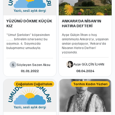
YÜZÜNÜ DÖKME KÜÇÜK
ANKARA’DA NİSAN’IN
KIZ
HATIRA DEFTERİ
“Umut Şarkıları” köşesinden
Ayşe Gülçin İlhan o hoş
……… bitirelim isterseniz bu
anlatımıyla Ankara’yı, yaşanan
sayımızı. 4. Sayımızda
anıları paylaşıyor, ‘Ankara’da
buluşmamız umuduyla.
Nisanın Hatıra Defteri’
yazısında.
Ayşe GÜLÇİN İLHAN
S
Söyleyen Sezen Aksu
01.01.2022
08.04.2024
Çoğalalım Çoğaltalım
Tarihin Kadın Yüzleri