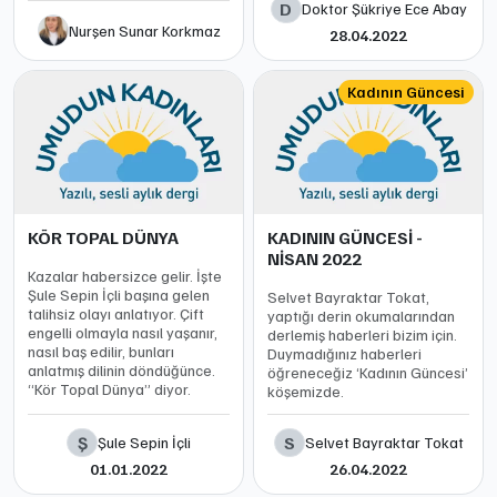
D
Doktor Şükriye Ece Abay
Nurşen Sunar Korkmaz
28.04.2022
Kadının Güncesi
KÖR TOPAL DÜNYA
KADININ GÜNCESİ -
NİSAN 2022
Kazalar habersizce gelir. İşte
Şule Sepin İçli başına gelen
Selvet Bayraktar Tokat,
talihsiz olayı anlatıyor. Çift
yaptığı derin okumalarından
engelli olmayla nasıl yaşanır,
derlemiş haberleri bizim için.
nasıl baş edilir, bunları
Duymadığınız haberleri
anlatmış dilinin döndüğünce.
öğreneceğiz ‘Kadının Güncesi’
“Kör Topal Dünya” diyor.
köşemizde.
Ş
S
Şule Sepin İçli
Selvet Bayraktar Tokat
01.01.2022
26.04.2022