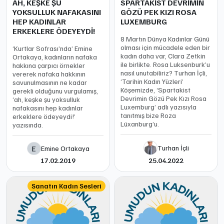
AH, KEŞKE ŞU
SPARTAKİST DEVRİMİN
YOKSULLUK NAFAKASINI
GÖZÜ PEK KIZI ROSA
HEP KADINLAR
LUXEMBURG
ERKEKLERE ÖDEYEYDİ!
8 Martın Dünya Kadınlar Günü
olması için mücadele eden bir
‘Kurtlar Sofrası’nda’ Emine
kadın daha var, Clara Zetkin
Ortakaya, kadınların nafaka
ile birlikte. Rosa Luksenburk’u
hakkına çarpıcı örnekler
nasıl unutabiliriz? Turhan İçli,
vererek nafaka hakkının
‘Tarihin Kadın Yüzleri’
savunulmasının ne kadar
Köşemizde, ‘Spartakist
gerekli olduğunu vurgulamış,
Devrimin Gözü Pek Kızı Rosa
‘ah, keşke şu yoksulluk
Luxemburg’ adlı yazısıyla
nafakasını hep kadınlar
tanıtmış bize Roza
erkeklere ödeyeydi!’
Lüxanburg’u.
yazısında.
Turhan İçli
E
Emine Ortakaya
17.02.2019
25.04.2022
Sanatın Kadın Sesleri