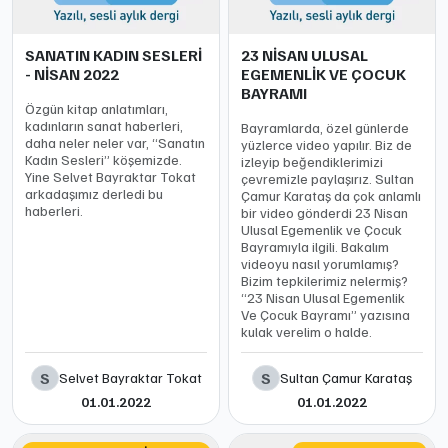
SANATIN KADIN SESLERİ
23 NİSAN ULUSAL
- NİSAN 2022
EGEMENLİK VE ÇOCUK
BAYRAMI
Özgün kitap anlatımları,
kadınların sanat haberleri,
Bayramlarda, özel günlerde
daha neler neler var, “Sanatın
yüzlerce video yapılır. Biz de
Kadın Sesleri” köşemizde.
izleyip beğendiklerimizi
Yine Selvet Bayraktar Tokat
çevremizle paylaşırız. Sultan
arkadaşımız derledi bu
Çamur Karataş da çok anlamlı
haberleri.
bir video gönderdi 23 Nisan
Ulusal Egemenlik ve Çocuk
Bayramıyla ilgili. Bakalım
videoyu nasıl yorumlamış?
Bizim tepkilerimiz nelermiş?
“23 Nisan Ulusal Egemenlik
Ve Çocuk Bayramı” yazısına
kulak verelim o halde.
S
S
Selvet Bayraktar Tokat
Sultan Çamur Karataş
01.01.2022
01.01.2022