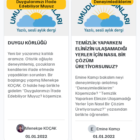
Duygularımızı İfade
Deneyimlediklerim
Edebiliyor Muyuz
DUYGU KÖRLÜĞÜ
TEMİZLİK YAPARKEN
ELİNİZİN ULAŞAMADIĞI
Yeni bir yazarımız katıldı
YERLER İÇİN NASIL BİR
aramıza. Otistik oğluyla
ÇÖZÜM
deneyimlemiş, çocukların
ÜRETİYORSUNUZ?
kendilerini ifade etmede
yaşadıkları sorunları. Bir
Emine Kamçı bakalım neyi
başlangıç yapmış Menekşe
deneyimleyip anlatmış
KOÇAK. O halde hep birlikte
“Deneyimlediklerim”
gidelim “Duygularımızı İfade
Köşemizde? “Temizlik
Edebiliyor Muyuz? köşemize.
Yaparken Elinizin Ulaşamadığı
Yerler İçin Nasıl Bir Çözüm
Üretiyorsunuz?” yazısından
birlikte öğrenelim.
Menekşe KOÇAK
E
Emine Kamçı
01.01.2022
01.01.2022