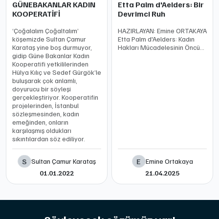
GÜNEBAKANLAR KADIN
Etta Palm d'Aelders: Bir
KOOPERATİFİ
Devrimci Ruh
‘Çoğalalım Çoğaltalım’
HAZIRLAYAN: Emine ORTAKAYA
köşemizde Sultan Çamur
Etta Palm d'Aelders: Kadın
Karataş yine boş durmuyor,
Hakları Mücadelesinin Öncüsü
gidip Güne Bakanlar Kadın
Doğum: Nisan 1743
Kooperatifi yetkililerinden
Groningen, Hollanda Ölüm
Hülya Kılıç ve Sedef Gürgök’le
tarihi ve yeri: 28 Mart 1799
buluşarak çok anlamlı,
Lahey, Hollanda Doğum adı |
doyurucu bir söyleşi
Etta Lubina J
gerçekleştiriyor. Kooperatifin
projelerinden, İstanbul
sözleşmesinden, kadın
emeğinden, onların
karşılaşmış oldukları
sıkıntılardan söz ediliyor.
S
E
Sultan Çamur Karataş
Emine Ortakaya
01.01.2022
21.04.2025