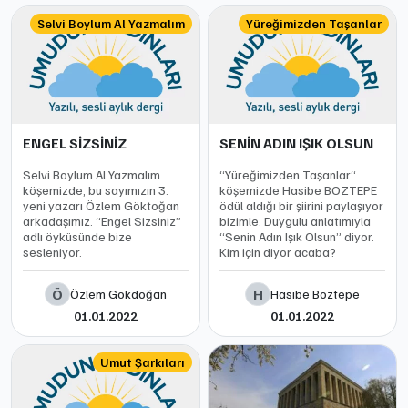
Selvi Boylum Al Yazmalım
Yüreğimizden Taşanlar
ENGEL SİZSİNİZ
SENİN ADIN IŞIK OLSUN
Selvi Boylum Al Yazmalım
“Yüreğimizden Taşanlar“
köşemizde, bu sayımızın 3.
köşemizde Hasibe BOZTEPE
yeni yazarı Özlem Göktoğan
ödül aldığı bir şiirini paylaşıyor
arkadaşımız. “Engel Sizsiniz”
bizimle. Duygulu anlatımıyla
adlı öyküsünde bize
“Senin Adın Işık Olsun” diyor.
sesleniyor.
Kim için diyor acaba?
Ö
H
Özlem Gökdoğan
Hasibe Boztepe
01.01.2022
01.01.2022
Umut Şarkıları