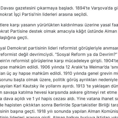
çi Davası gazetesini çıkarmaya başladı. 1894’te Varşova’da gi
rat İşçi Partisi’nin liderleri arasına seçildi.
lere karşı yasanın yürürlükten kaldırılması üzerine yasal fa
rat Partisine destek olmak amacıyla kâğıt üstünde Alman bi
şlığına geçti.
al Demokrat partisinin lideri reformist görüşleriyle anıms
 reformist değil devrimciydi. “Sosyal Reform ya da Devrim?”
ein’ın reformist görüşlerine karşı mücadeleye girişti. 1904’
pse mahkûm edildi. 1906 yılında 12 Aralık'ta Weimar’da ‘sını
an üç ay hapse mahkûm edildi. 1910 yılında genel grevin mü
 sorunu başta olmak üzere, politik görüş ayrılıkları nedeniyl
sayılan Karl Kautsky ile yollarını ayırdı. 1913 ‘te yaklaşan d
n savaşa katılma hevesi karşısında askere gitmeyi ret etme
 dava açıldı ve 1 yıl hapis cezası aldı. Yine vatana ihanet 
‘de hapisten çıktıktan sonra Berlin’de Spartakistler Birliği tar
sinin başına geçti. 1918 yılı sonunda yapılan Alman Komünist
nin liderleri arasına girdi. Alman halkını burjuva iktidarı yık