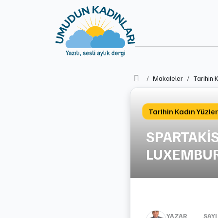
Ana Sayfa
Makaleler
Tarihin 
Tarihin Kadın Yüzler
SPARTAKİS
LUXEMBU
YAZAR
SAYI