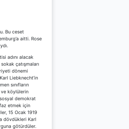
du. Bu ceset
emburg’a aitti. Rose
ydı.
isi adını alacak
e sokak çatışmaları
riyeti dönemi
arl Liebknecht’in
men sınıfların
 ve köylülerin
n sosyal demokrat
nfaz etmek için
ler, 15 Ocak 1919
ca dövdükleri Karl
rguna götürdüler.