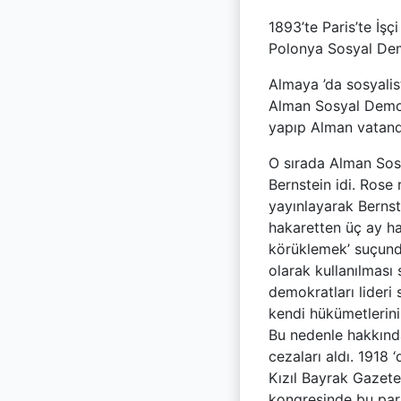
1893’te Paris’te İş
Polonya Sosyal Demok
Almaya ’da sosyalist
Alman Sosyal Demok
yapıp Alman vatanda
O sırada Alman Sosy
Bernstein idi. Rose
yayınlayarak Bernst
hakaretten üç ay ha
körüklemek’ suçund
olarak kullanılması
demokratları lideri 
kendi hükümetlerini
Bu nedenle hakkında
cezaları aldı. 1918 
Kızıl Bayrak Gazete
kongresinde bu parti