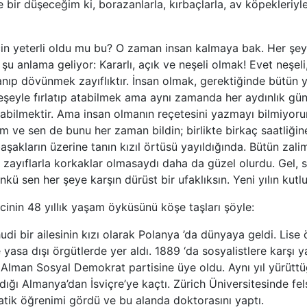
 bir düşeceğim ki, borazanlarla, kırbaçlarla, av köpekleriy
için yeterli oldu mu bu? O zaman insan kalmaya bak. Her şe
şu anlama geliyor: Kararlı, açık ve neşeli olmak! Evet neşel
ıp dövünmek zayıflıktır. İnsan olmak, gerektiğinde bütün 
eşeyle fırlatıp atabilmek ama aynı zamanda her aydınlık gü
abilmektir. Ama insan olmanın reçetesini yazmayı bilmiyorum
m ve sen de bunu her zaman bildin; birlikte birkaç saatliğin
aşakların üzerine tanın kızıl örtüsü yayıldığında. Bütün zal
zayıflarla korkaklar olmasaydı daha da güzel olurdu. Gel, s
ü sen her şeye karşın dürüst bir ufaklıksın. Yeni yılın kutlu
inin 48 yıllık yaşam öyküsünü köşe taşları şöyle:
di bir ailesinin kızı olarak Polanya ’da dünyaya geldi. Lise 
 yasa dışı örgütlerde yer aldı. 1889 ‘da sosyalistlere karşı 
n Alman Sosyal Demokrat partisine üye oldu. Aynı yıl yürütt
ğı Almanya’dan İsviçre’ye kaçtı. Zürich Üniversitesinde felse
ik öğrenimi gördü ve bu alanda doktorasını yaptı.