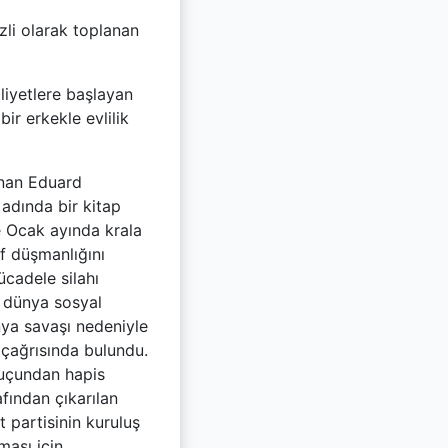
zli olarak toplanan
aliyetlere başlayan
r erkekle evlilik
anan Eduard
 adında bir kitap
te Ocak ayında krala
f düşmanlığını
cadele silahı
e dünya sosyal
ünya savaşı nedeniyle
 çağrısında bulundu.
suçundan hapis
afından çıkarılan
 partisinin kuruluş
ması için