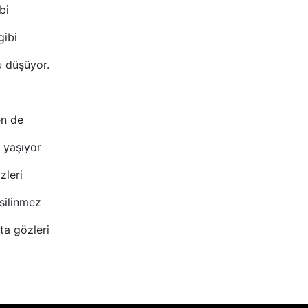
bi
gibi
u düşüyor.
en de
i yaşıyor
zleri
silinmez
ta gözleri