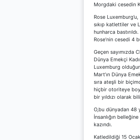
Morgdaki cesedin Ka
Rose Luxemburg’u, k
sıkıp katlettiler ve
hunharca bastırıldı.
Rose’nin cesedi 4 
Geçen sayımızda Clar
Dünya Emekçi Kadınl
Luxemburg olduğunu 
Mart’ın Dünya Emek
sıra ateşli bir biç
hiçbir otoriteye bo
bir yıldızı olarak 
O,bu dünyadan 48 ya
İnsanlığın belleğin
kazındı.
Katledildiği 15 Oca