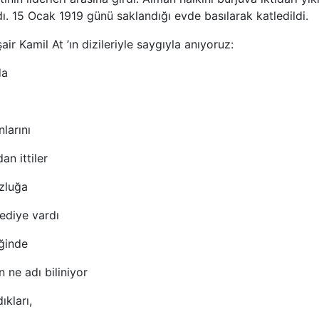
. 15 Ocak 1919 günü saklandığı evde basılarak katledildi.
r Kamil At ’ın dizileriyle saygıyla anıyoruz:
da
nlarını
dan ittiler
zluğa
ediye vardı
iğinde
n ne adı biliniyor
ıkları,