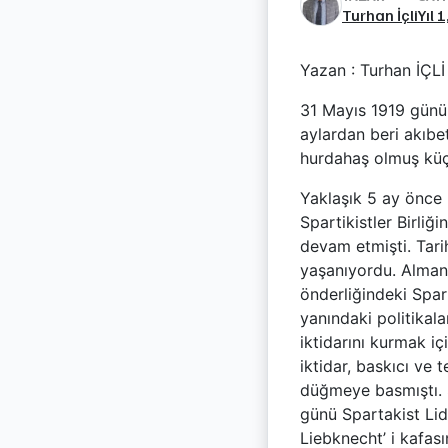
Turhan İçli
Yıl 
Yazan : Turhan İÇLİ
31 Mayıs 1919 günü 
aylardan beri akıbe
hurdahaş olmuş küç
Yaklaşık 5 ay önce 
Spartikistler Birliğ
devam etmişti. Tari
yaşanıyordu. Alman
önderliğindeki Spart
yanındaki politikala
iktidarını kurmak i
iktidar, baskıcı ve 
düğmeye basmıştı. 
günü Spartakist Lide
Liebknecht’ i kafas