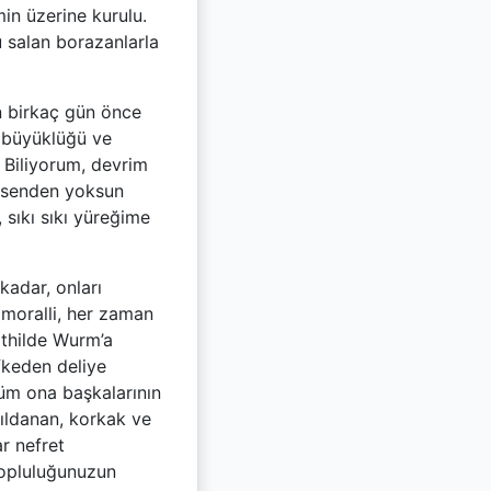
in üzerine kurulu.
 salan borazanlarla
n birkaç gün önce
l büyüklüğü ve
. Biliyorum, devrim
z senden yoksun
sıkı sıkı yüreğime
kadar, onları
 moralli, her zaman
athilde Wurm’a
öfkeden deliye
özüm ona başkalarının
ıldanan, korkak ve
r nefret
topluluğunuzun