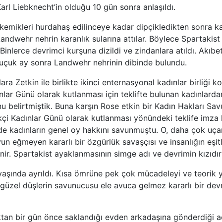
rl Liebknecht’in olduğu 10 gün sonra anlaşıldı.
emikleri hurdahaş edilinceye kadar dipçikledikten sonra ka
 Landwehr nehrin karanlık sularına attılar. Böylece Spartakis
 Binlerce devrimci kurşuna dizildi ve zindanlara atıldı. Akıbe
buçuk ay sonra Landwehr nehrinin dibinde bulundu.
a Zetkin ile birlikte ikinci enternasyonal kadınlar birliği k
ar Günü olarak kutlanması için teklifte bulunan kadınlarda
belirtmiştik. Buna karşın Rose etkin bir Kadın Hakları Sav
çi Kadınlar Günü olarak kutlanması yönündeki teklife imza
imde kadınların genel oy hakkını savunmuştu. O, daha çok uçar
yun eğmeyen kararlı bir özgürlük savaşçısı ve insanlığın eşit
bilinir. Spartakist ayaklanmasının simge adı ve devrimin kızı
şında ayrıldı. Kısa ömrüne pek çok mücadeleyi ve teorik ya
e güzel düşlerin savunucusu ele avuca gelmez kararlı bir dev
ktan bir gün önce saklandığı evden arkadaşına gönderdiği 