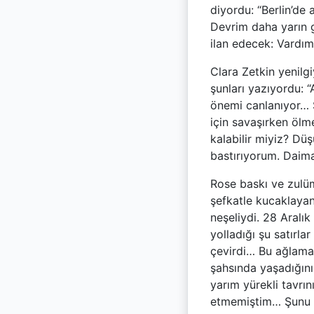
diyordu: “Berlin’de
Devrim daha yarın 
ilan edecek: Vardım
Clara Zetkin yenilg
şunları yazıyordu: 
önemi canlanıyor… S
için savaşırken ölm
kalabilir miyiz? Dü
bastırıyorum. Daima
Rose baskı ve zulüm
şefkatle kucaklayan
neşeliydi. 28 Aral
yolladığı şu satırla
çevirdi… Bu ağlamakl
şahsında yaşadığını
yarım yürekli tavrı
etmemiştim… Şunu b