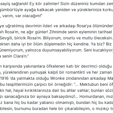
 asayiş sağlandı! Ey kör zalimler! Sizin düzeniniz kumdan zem
gümbürtüyle ayağa kalkacak yeniden ve yüreklerinize korku
, varım, var olacağım!”
iye uğratılmış devrimin lideri ve arkadaşı Rose’ya ölümünde
“Ah Rosa’m, ne ağır günler! Zihnimde senin eyleminin tarihse
evgili, biricik Rosa’m. Biliyorum, onurlu ve mutlu öleceksin
ekten daha iyi bir ölüm düşlemedin hiç kendine. Ya biz? Bi
şünemiyorum, yalnızca duyumsayabiliyorum. Seni kucaklıyor, 
 senin Clara’n.”
 karşısında yakınanlara öfkelenen katı bir devrimci olduğu 
, yüreklendiren yumuşak kalpli bir romantikti ve her zaman
ık 1916 ‘da yatmakta olduğu Wronke zindanından arkadaşı M
r bu tespitlerimizin çarpıcı bir örneğidir: “… Mektubun beni 
ı hal, hayal kırıklıklarınıza dair bu ahlar vahlar; bunları s
zı sanacağınıza bir aynaya baksaydınız!... Homurdanan, mız
nız bana hiç bu kadar yabancı olmamıştı, bundan hiç bu kada
ilesin, burnumu buradan hele bir çıkarabileyim, o mızıkçı 