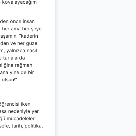
le kovalayacağım
yden önce insan
i, her ama her şeye
yaşamını “kaderin
nden ve her güzel
, yalnızca nasıl
e tarlalarda
imliğine rağmen
ana yine de bir
 olsun!”
öğrencisi iken
yasa nedeniyle yer
üğü mücadeleler
fe, tarih, politika,