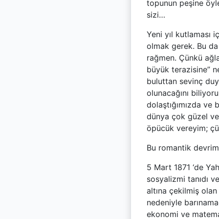
topunun peşine öyle
sizi…
Yeni yıl kutlaması 
olmak gerek. Bu da 
rağmen. Çünkü ağlan
büyük terazisine” n
buluttan sevinç duy
olunacağını biliyoru
dolaştığımızda ve b
dünya çok güzel ve 
öpücük vereyim; çünk
Bu romantik devrimc
5 Mart 1871 ‘de Yahu
sosyalizmi tanıdı ve
altına çekilmiş ola
nedeniyle barınamadı
ekonomi ve matemat