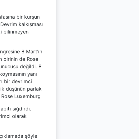
fasına bir kurşun
t Devrim kalkışması
ti bilinmeyen
ongresine 8 Mart’ın
n birinin de Rose
unucusu değildi. 8
 koymasının yanı
ı bir devrimci
lik düşünün parlak
dır Rose Luxemburg
pıtı sığdırdı.
rimci olarak
açıklamada şöyle