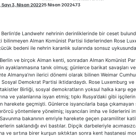
1, Sayı 3, Nisan 2022
25 Nisan 2022
473
Berlin’de Landwehr nehrinin derinliklerinde bir ceset bulun
ti bilinmeyen Alman Komünist Partisi liderlerinden Rose Lux
ücük bedeni ile nehrin karanlık sularında sonsuz uykusunda
Berlin ve birçok Alman kenti, sonradan Alman Komünist Part
inin ayaklanmasına tanık olmuş; günlerce barikat savaşları v
hte Almanya’nın ilerici dönemi olarak bilinen Weimar Cumhu
 Sosyal Demokrat Partisi iktidardaydı. Rose Luxemburg ve K
akistler Birliği, sosyal demokratların yoksul halka karşı ege
rına ve yalanlarına isyan etmiş; tıpkı Rusya’daki gibi işçilerin
çin harekete geçmişti. Günlerce isyancılarla başa çıkamaya
terörcü yöntemlere yönelmiş; isyancıları imha ve liderlerini i
Savunma bakanının emriyle harekete geçen paramiliter katil
rlerin saklandığı evi bastılar. Dipçik darbeleriyle acımasız
ına ve sırtına birer kurşun sıktıktan sonra kent hastanesi mo