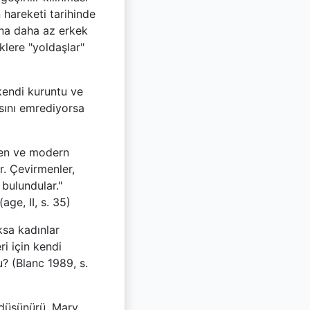
 hareketi tarihinde
rına daha az erkek
klere "yoldaşlar"
kendi kuruntu ve
sını emrediyorsa
ilen ve modern
. Çevirmenler,
bulundular."
age, II, s. 35)
ksa kadınlar
i için kendi
u? (Blanc 1989, s.
 düşünürü, Mary