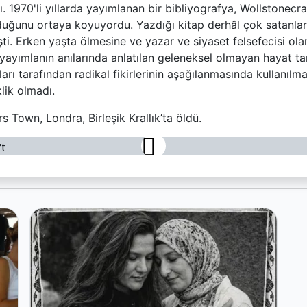
tı. 1970'li yıllarda yayımlanan bir bibliyografya, Wollstonecr
lduğunu ortaya koyuyordu. Yazdığı kitap derhâl çok satanlar 
şti. Erken yaşta ölmesine ve yazar ve siyaset felsefecisi ola
ayımlanın anılarında anlatılan geleneksel olmayan hayat ta
arı tarafından radikal fikirlerinin aşağılanmasında kullanıl
lik olmadı.
 Town, Londra, Birleşik Krallık’ta öldü.