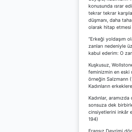
konusunda ısrar ediy
tekrar tekrar karşı
düşmanı, daha taham
olarak hitap etmesi 
“Erkeği yoldaşım ol
zanları nedeniyle 
kabul ederim: O za
Kuşkusuz, Wollstone
feminizmin en eski 
örneğin Salzmann (
Kadınların erkeklere
Kadınlar, aramızda 
sonsuza dek birbirl
cinsiyetlerini inkâr
194)
Fransız Devrimi dön