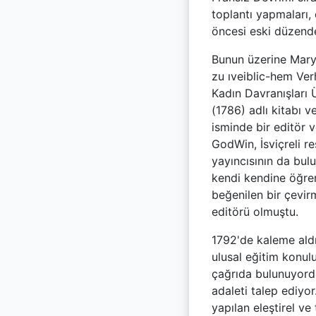
toplantı yapmaları,
öncesi eski düzende 
Bunun üzerine Mary
zu ıveiblic-hem Ver
Kadın Davranışları 
(1786) adlı kitabı v
isminde bir editör 
GodWin, İsviçreli re
yayıncısının da bul
kendi kendine öğren
beğenilen bir çevir
editörü olmuştu.
1792'de kaleme aldı
ulusal eğitim konulu
çağrıda bulunuyordu:
adaleti talep ediyor
yapılan eleştirel v