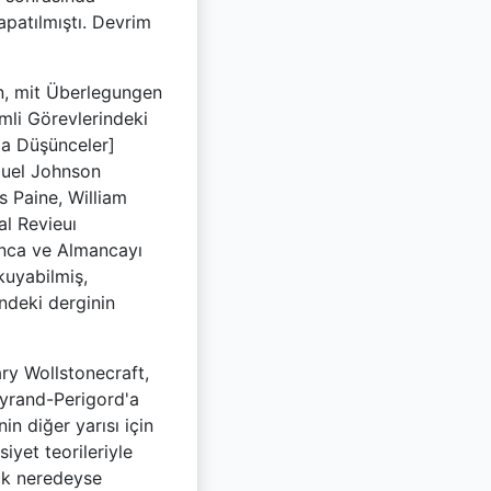
apatılmıştı. Devrim
n, mit Überlegungen
mli Görevlerindeki
da Düşünceler]
amuel Johnson
s Paine, William
al Revieuı
yanca ve Almancayı
kuyabilmiş,
indeki derginin
ary Wollstonecraft,
leyrand-Perigord'a
in diğer yarısı için
siyet teorileriyle
rak neredeyse