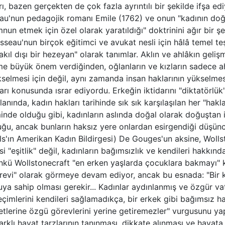
ı, bazen gerçekten de çok fazla ayrıntılı bir şekilde ifşa edi
u'nun pedagojik romanı Emile (1762) ve onun "kadının doğa
un etmek için özel olarak yaratıldığı" doktrinini ağır bir şeki
sseau'nun birçok eğitimci ve avukat nesli için hâlâ temel teş
i "akıl dışı bir hezeyan" olarak tanımlar. Aklın ve ahlâkın gel
time büyük önem verdiğinden, oğlanların ve kızların sadece a
selmesi için değil, aynı zamanda insan haklarının yükselmesi
rı konusunda ısrar ediyordu. Erkeğin iktidarını "diktatörlük" 
lanında, kadın hakları tarihinde sık sık karşılaşılan her "hakl
minde olduğu gibi, kadınların aslında doğal olarak doğuştan 
uğu, ancak bunların haksız yere onlardan esirgendiği düşünce
s'ın Amerikan Kadın Bildirgesi) De Gouges'un aksine, Wollst
si "eşitlik" değil, kadınların bağımsızlık ve kendileri hakkınd
nkü Wollstonecraft "en erken yaşlarda çocuklara bakmayı" k
evi" olarak görmeye devam ediyor, ancak bu esnada: "Bir ka
uya sahip olması gerekir... Kadınlar aydınlanmış ve özgür v
çimlerini kendileri sağlamadıkça, bir erkek gibi bağımsız h
etlerine özgü görevlerini yerine getiremezler" vurgusunu ya
farklı hayat tarzlarının tanınması, dikkate alınması ve hayata g