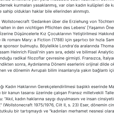
 dernek kurmaları yasaklanmış, var olan kadın kulüpleri de k
sahip oldukları haklar bile ellerinden alınmıştı.
 Wollstonecraft ‘Gedanken über die Erziehung von Töchter
halten in den ıvichtigen Pflichten des Lebens’ [Yaşamın Öne
Üzerine Düşüncelerle Kız Çocuklarının Yetiştirilmesi Hakkın
e ilk romanı Mary: a Fiction (1788) için şaşırtıcı bir hızla S
ve sponsor bulmuştu. Böylelikle Londra'da aralarında Thoma
ssam Heinrich Füssli'nin yanı sıra, edebi ve bilimsel Analytic
unduğu radikal filozoflar çevresine girmişti. Fransızca, İtal
dikten sonra, Aydınlanma Dönemi eserlerini orijinal dilde o
men ve dönemin Avrupalı bilim insanlarıyla yakın bağlantı iç
ğı Kadın Haklarının Gerekçelendirilmesi başlıklı eserinde M
 bir kanun tasarısı üzerinde çalışan Fransız milletvekili Tal
 "Akıl, kadın haklarına saygı duyulmasını ve insan cinsiyetin
." (Wollstonecraft 1975/1976, Cilt II, s. 23) Eser, dönemin cin
e tutkulu bir tartışmaydı ve "kadınları merhamet nesnesi ola