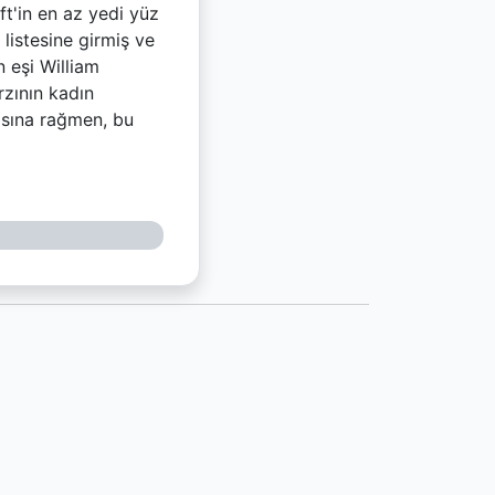
aft'in en az yedi yüz
listesine girmiş ve
n eşi William
rzının kadın
masına rağmen, bu