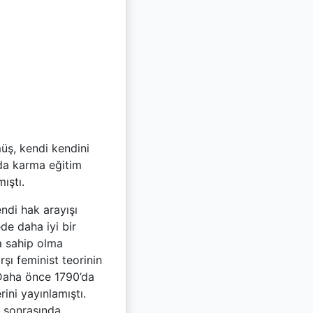
üş, kendi kendini
ında karma eğitim
ıştı.
ndi hak arayışı
de daha iyi bir
a sahip olma
şı feminist teorinin
 Daha önce 1790’da
rini yayınlamıştı.
m sonrasında