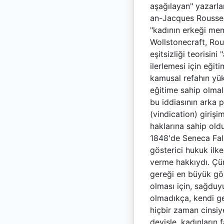
aşağılayan" yazarlar
an-Jacques Roussea
"kadının erkeği memn
Wollstonecraft, Rou
eşitsizliği teorisin
ilerlemesi için eği
kamusal refahın yük
eğitime sahip olmala
bu iddiasının arka p
(vindication) girişi
haklarına sahip old
1848'de Seneca Fall
gösterici hukuk ilke
verme hakkıydı. Çü
gereği en büyük gör
olması için, sağduy
olmadıkça, kendi ge
hiçbir zaman cinsiy
deyişle, kadınların 