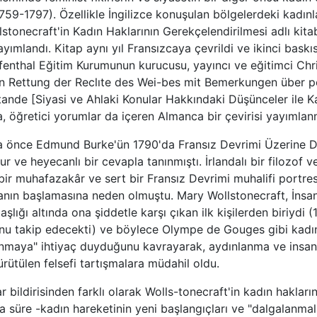
759-1797). Özellikle İngilizce konuşulan bölgelerdeki kadınl
lstonecraft'in Kadın Haklarının Gerekçelendirilmesi adlı kitab
yımlandı. Kitap aynı yıl Fransızcaya çevrildi ve ikinci baskıs
enthal Eğitim Kurumunun kurucusu, yayıncı ve eğitimci Chri
n Rettung der Reclıte des Wei-bes mit Bemerkungen über po
nde [Siyasi ve Ahlaki Konular Hakkındaki Düşünceler ile Ka
a, öğretici yorumlar da içeren Almanca bir çevirisi yayımlanm
a önce Edmund Burke'ün 1790'da Fransız Devrimi Üzerine Dü
ur ve heyecanlı bir cevapla tanınmıştı. İrlandalı bir filozof 
bir muhafazakâr ve sert bir Fransız Devrimi muhalifi portre
anın başlamasına neden olmuştu. Mary Wollstonecraft, İnsan
şlığı altında ona şiddetle karşı çıkan ilk kişilerden biriydi
onu takip edecekti) ve böylece Olympe de Gouges gibi kadın
unmaya" ihtiyaç duyduğunu kavrayarak, aydınlanma ve insan 
rütülen felsefi tartışmalara müdahil oldu.
bildirisinden farklı olarak Wolls-tonecraft'in kadın hakları
a süre -kadın hareketinin yeni başlangıçları ve "dalgalanma