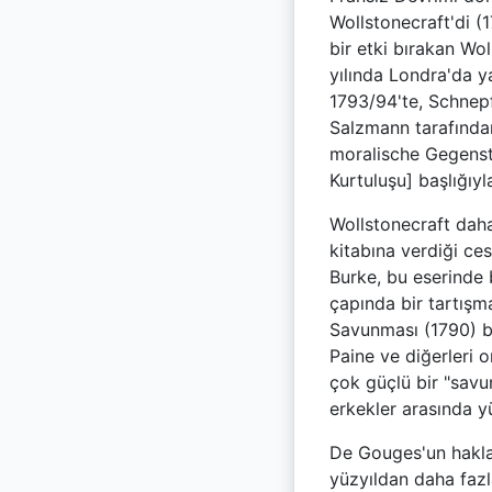
Wollstonecraft'di (1
bir etki bırakan Wol
yılında Londra'da ya
1793/94'te, Schnepf
Salzmann tarafında
moralische Gegensta
Kurtuluşu] başlığıyl
Wollstonecraft dah
kitabına verdiği ces
Burke, bu eserinde 
çapında bir tartışm
Savunması (1790) ba
Paine ve diğerleri 
çok güçlü bir "sav
erkekler arasında yü
De Gouges'un haklar 
yüzyıldan daha fazl