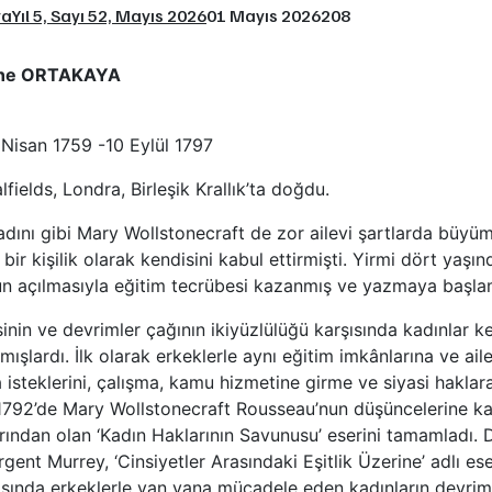
ya
Yıl 5, Sayı 52, Mayıs 2026
01 Mayıs 2026
208
ine ORTAKAYA
 Nisan 1759 -10 Eylül 1797
fields, Londra, Birleşik Krallık’ta doğdu.
dını gibi Mary Wollstonecraft de zor ailevi şartlarda büyüm
 bir kişilik olarak kendisini kabul ettirmişti. Yirmi dört yaş
un açılmasıyla eğitim tecrübesi kazanmış ve yazmaya başlam
inin ve devrimler çağının ikiyüzlülüğü karşısında kadınlar ke
şlardı. İlk olarak erkeklerle aynı eğitim imkânlarına ve aile
steklerini, çalışma, kamu hizmetine girme ve siyasi haklar
i. 1792’de Mary Wollstonecraft Rousseau’nun düşüncelerine kar
arından olan ‘Kadın Haklarının Savunusu’ eserini tamamladı.
gent Murrey, ‘Cinsiyetler Arasındaki Eşitlik Üzerine’ adlı ese
asında erkeklerle yan yana mücadele eden kadınların devri