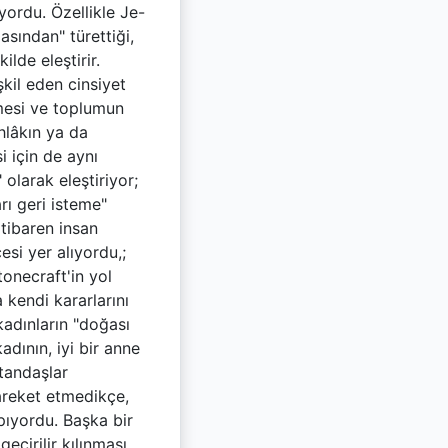
yordu. Özellikle Je-
sından" türettiği,
lde eleştirir.
kil eden cinsiyet
işmesi ve toplumun
hlâkın ya da
 için de aynı
olarak eleştiriyor;
arı geri isteme"
itibaren insan
si yer alıyordu,;
onecraft'in yol
a kendi kararlarını
adınların "doğası
dının, iyi bir anne
atandaşlar
areket etmedikçe,
pıyordu. Başka bir
eçirilir kılınması