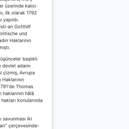
ar üzerinde kalıcı
ı, ilk olarak 1792
ı yapıldı.
sti-an Gotthilf
litische und
dın Haklarının
ıştı.
şünceler başlıklı
ve devlet adamı
si çizmiş, Avrupa
 Haklarının
 (1791'de Thomas
 haklarının hâlâ
hakları konularında
nı savunması iki
ları" çerçevesinde-