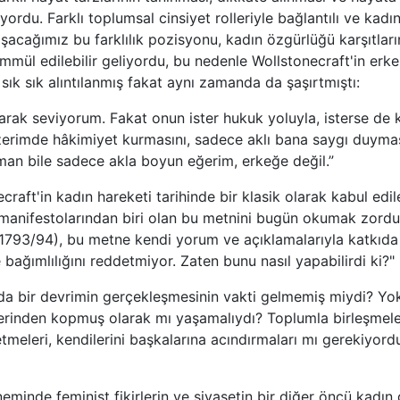
ordu. Farklı toplumsal cinsiyet rolleriyle bağlantılı ve kadın
laşacağımız bu farklılık pozisyonu, kadın özgürlüğü karşıtla
mül edilebilir geliyordu, bu nedenle Wollstonecraft'in erke
sık sık alıntılanmış fakat aynı zamanda da şaşırtmıştı:
arak seviyorum. Fakat onun ister hukuk yoluyla, isterse de 
üzerimde hâkimiyet kurmasını, sadece aklı bana saygı duyma
man bile sadece akla boyun eğerim, erkeğe değil.”
craft'in kadın hareketi tarihinde bir klasik olarak kabul ed
manifestolarından biri olan bu metnini bugün okumak zordur
1793/94), bu metne kendi yorum ve açıklamalarıyla katkıda 
 bağımlılığını reddetmiyor. Zaten bunu nasıl yapabilirdi ki?" (
da bir devrimin gerçekleşmesinin vakti gelmemiş miydi? Yo
erinden kopmuş olarak mı yaşamalıydı? Toplumla birleşmeler
 etmeleri, kendilerini başkalarına acındırmaları mı gerekiyord
eminde feminist fikirlerin ve siyasetin bir diğer öncü kadın