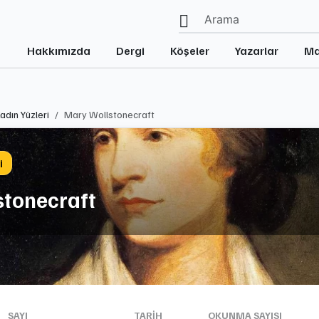
Hakkımızda
Dergi
Köşeler
Yazarlar
Ma
Kadın Yüzleri
Mary Wollstonecraft
i
stonecraft
SAYI
TARIH
OKUNMA SAYISI