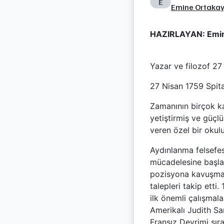
E
Emine Ortaka
HAZIRLAYAN: Em
Yazar ve filozof 27
27 Nisan 1759 Spital
Zamanının birçok ka
yetiştirmiş ve güçlü
veren özel bir okul
Aydınlanma felsefes
mücadelesine başlamı
pozisyona kavuşma i
talepleri takip ett
ilk önemli çalışmal
Amerikalı Judith Sar
Fransız Devrimi sır