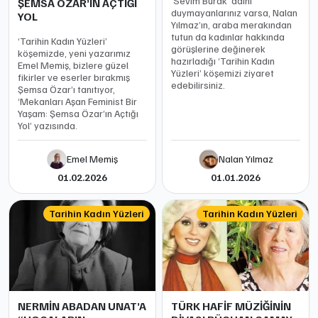
‘Sevim Burak’ adını
ŞEMSA ÖZAR’IN AÇTIĞI
duymayanlarınız varsa, Nalan
YOL
Yılmaz’ın, araba merakından
tutun da kadınlar hakkında
‘Tarihin Kadın Yüzleri’
görüşlerine değinerek
köşemizde, yeni yazarımız
hazırladığı ‘Tarihin Kadın
Emel Memiş, bizlere güzel
Yüzleri’ köşemizi ziyaret
fikirler ve eserler bırakmış
edebilirsiniz.
Şemsa Özar’ı tanıtıyor,
‘Mekanları Aşan Feminist Bir
Yaşam: Şemsa Özar’ın Açtığı
Yol’ yazısında.
Emel Memiş
Nalan Yılmaz
01.02.2026
01.01.2026
Tarihin Kadın Yüzleri
Tarihin Kadın Yüzleri
NERMİN ABADAN UNAT’A
TÜRK HAFİF MÜZİĞİNİN