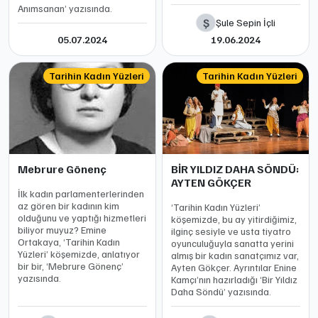
Anımsanan’ yazısında.
Ş
Şule Sepin İçli
05.07.2024
19.06.2024
Tarihin Kadın Yüzleri
Tarihin Kadın Yüzleri
Mebrure Gönenç
BİR YILDIZ DAHA SÖNDÜ:
AYTEN GÖKÇER
İlk kadın parlamenterlerinden
az gören bir kadının kim
‘Tarihin Kadın Yüzleri’
olduğunu ve yaptığı hizmetleri
köşemizde, bu ay yitirdiğimiz,
biliyor muyuz? Emine
ilginç sesiyle ve usta tiyatro
Ortakaya, ‘Tarihin Kadın
oyunculuğuyla sanatta yerini
Yüzleri’ köşemizde, anlatıyor
almış bir kadın sanatçımız var,
bir bir, ‘Mebrure Gönenç’
Ayten Gökçer. Ayrıntılar Enine
yazısında.
Kamçı’nın hazırladığı ‘Bir Yıldız
Daha Söndü’ yazısında.