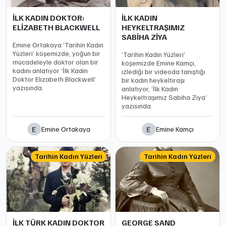
İLK KADIN DOKTOR:
İLK KADIN
ELİZABETH BLACKWELL
HEYKELTRAŞIMIZ
SABİHA ZİYA
Emine Ortakaya ‘Tarihin Kadın
Yüzleri’ köşemizde, yoğun bir
‘Tarihin Kadın Yüzleri’
mücadeleyle doktor olan bir
köşemizde Emine Kamçı,
kadını anlatıyor ‘İlk Kadın
izlediği bir videoda tanıştığı
Doktor Elizabeth Blackwell’
bir kadın heykeltıraşı
yazısında.
anlatıyor, ‘İlk Kadın
Heykeltraşımız Sabiha Ziya’
yazısında.
E
E
Emine Ortakaya
Emine Kamçı
Tarihin Kadın Yüzleri
Tarihin Kadın Yüzleri
İLK TÜRK KADIN DOKTOR
GEORGE SAND