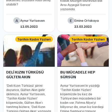
Klasik Müziğin Mütevazi Bal
olabilir?
Arısı Ayşegül Sarıca’
yazısında.
A
E
Aynur Yurtseven
Emine Ortakaya
12.05.2023
23.03.2023
Tarihin Kadın Yüzleri
Tarihin Kadın Yüzleri
DELİ KIZIN TÜRKÜSÜ
BU MÜCADELE HEP
GÜLTEN AKIN
SÜRSÜN
‘Deli Kızın Türküsü’ şiirini
Aynur Yurtseven’in yazdığı
duyunca, Gülten Akın gelir
‘Tarihin Kadın Yüzleri’
aklımıza. Aynur Yurtseven,
köşemizde bu kez de
‘Tarihin Kadın Yüzleri’
Türkiye’den mücadeleci bir
köşemizde, Gülten Akın’ı
kadın var. Fatma Aliye’yi
tanıtmış bizlere, ‘Deli Kızın
biliyoruz da, onun kız kardeşi
Türküsü Gülten Akın’ yazısıyla.
Emine Semiye’yi tanıyor