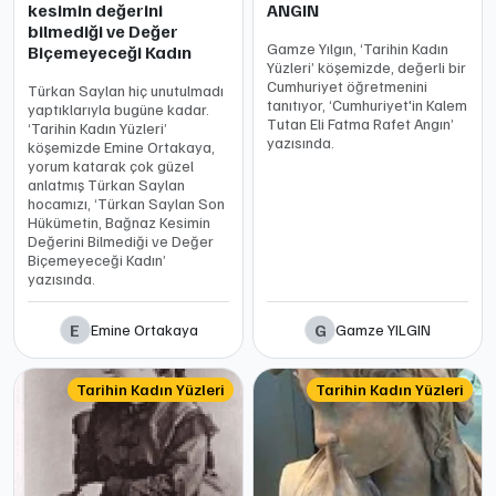
kesimin değerini
ANGIN
bilmediği ve Değer
Gamze Yılgın, ‘Tarihin Kadın
Biçemeyeceği Kadın
Yüzleri’ köşemizde, değerli bir
Cumhuriyet öğretmenini
Türkan Saylan hiç unutulmadı
tanıtıyor, ‘Cumhuriyet'in Kalem
yaptıklarıyla bugüne kadar.
Tutan Eli Fatma Rafet Angın’
‘Tarihin Kadın Yüzleri’
yazısında.
köşemizde Emine Ortakaya,
yorum katarak çok güzel
anlatmış Türkan Saylan
hocamızı, ‘Türkan Saylan Son
Hükümetin, Bağnaz Kesimin
Değerini Bilmediği ve Değer
Biçemeyeceği Kadın’
yazısında.
E
G
Emine Ortakaya
Gamze YILGIN
Tarihin Kadın Yüzleri
Tarihin Kadın Yüzleri