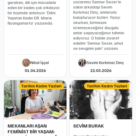
yazarımız Sennur Sezer’in
gereken, dili için mücadele
yakın arkadaşı Sevim
eden bir kadını çok etkileyici
Korkmaz Dinç, anılarıyla
bir biçimde anlatıyor ‘Dilini
buluşturuyor bizleri. Yazıyı
Yaşatan Kadın DR. Marie
okurken, bitmesini
Nyangumarta’ yazısında.
istemeyeceğiniz duygulu
anlar yaşayacağınızı tahmin
ediyoruz. O halde ziyaret
edelim ‘Sennur Sezer, umut
ve sevginin şairi’ yazısını.
Nihal İşçel
Sevim Korkmaz Dinç
01.04.2026
22.03.2026
Tarihin Kadın Yüzleri
Tarihin Kadın Yüzleri
MEKANLARI AŞAN
SEVİM BURAK
FEMİNİST BİR YAŞAM: