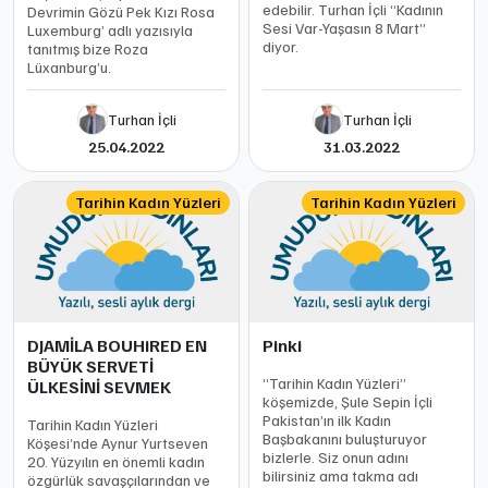
edebilir. Turhan İçli “Kadının
Devrimin Gözü Pek Kızı Rosa
Sesi Var-Yaşasın 8 Mart”
Luxemburg’ adlı yazısıyla
diyor.
tanıtmış bize Roza
Lüxanburg’u.
Turhan İçli
Turhan İçli
25.04.2022
31.03.2022
Tarihin Kadın Yüzleri
Tarihin Kadın Yüzleri
DJAMİLA BOUHiRED EN
Pinki
BÜYÜK SERVETİ
“Tarihin Kadın Yüzleri”
ÜLKESİNİ SEVMEK
köşemizde, Şule Sepin İçli
Pakistan’ın ilk Kadın
Tarihin Kadın Yüzleri
Başbakanını buluşturuyor
Köşesi’nde Aynur Yurtseven
bizlerle. Siz onun adını
20. Yüzyılın en önemli kadın
bilirsiniz ama takma adı
özgürlük savaşçılarından ve