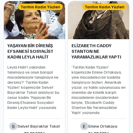
Tarihin Kadın Yüzleri
Tarihin Kadın Yüzleri
YAŞAYAN BİR DİRENİŞ
ELİZABETH CADDY
EFSANESİ SOSYALİST
STANTON NE
KADIN LEYLA HALİT
YARAMAZLIKLAR YAPTI
Leyla Halit’i yakından
‘Tarihin Kadın Yüzleri’
tanımaya ve onun barışçıl
köşemizde Emine Ortakaya,
mücadelesiyle tanışmaya ne
yine mücadeleci bir kadınla
dersiniz? ‘Tarihin Kadın
tanıştırıyor bizleri. Amerikalı
Yüzleri’ köşemizde Selvet
yazar, oy hakkı savunucusu en
Bayraktar Tokat anlatıyor bu
önemlisi de kölelik karşıtı
cesur kadını ‘Yaşayan Bir
mücadelenin öncülerinden
Direniş Efsanesi Sosyalist
biriyle, ‘Elizabeth Caddy
Kadın Leyla Halit’ yazısında.
Stanton Ne Yaramazlıklar
Yaptı’ yazısında.
S
E
Selvet Bayraktar Tokat
Emine Ortakaya