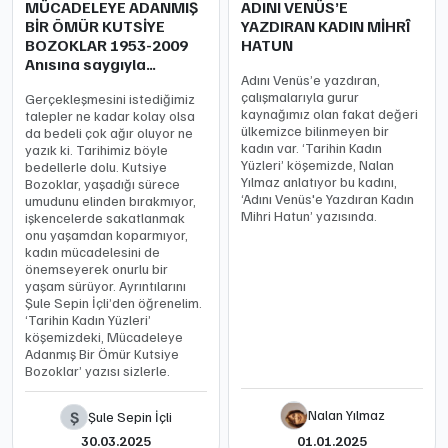
MÜCADELEYE ADANMIŞ
ADINI VENÜS’E
BİR ÖMÜR KUTSİYE
YAZDIRAN KADIN MİHRÎ
BOZOKLAR 1953-2009
HATUN
Anısına saygıyla…
Adını Venüs’e yazdıran,
çalışmalarıyla gurur
Gerçekleşmesini istediğimiz
kaynağımız olan fakat değeri
talepler ne kadar kolay olsa
ülkemizce bilinmeyen bir
da bedeli çok ağır oluyor ne
kadın var. ‘Tarihin Kadın
yazık ki. Tarihimiz böyle
Yüzleri’ köşemizde, Nalan
bedellerle dolu. Kutsiye
Yılmaz anlatıyor bu kadını,
Bozoklar, yaşadığı sürece
‘Adını Venüs'e Yazdıran Kadın
umudunu elinden bırakmıyor,
Mihri Hatun’ yazısında.
işkencelerde sakatlanmak
onu yaşamdan koparmıyor,
kadın mücadelesini de
önemseyerek onurlu bir
yaşam sürüyor. Ayrıntılarını
Şule Sepin İçli’den öğrenelim.
‘Tarihin Kadın Yüzleri’
köşemizdeki, Mücadeleye
Adanmış Bir Ömür Kutsiye
Bozoklar’ yazısı sizlerle.
Nalan Yılmaz
Ş
Şule Sepin İçli
30.03.2025
01.01.2025