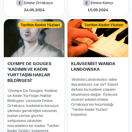
E
E
Emine Ortakaya
Emine Kamçı
24.05.2024
15.05.2024
Tarihin Kadın Yüzleri
Tarihin Kadın Yüzleri
OLYMPE DE GOUGES
KLAVSENİST WANDA
‘KADININ VE KADIN
LANDOWSKA
YURTTAŞIN HAKLAR
‘Wanda Landowska’ adını
BİLDİRGESİ’
duyanlarınız var mı? Sanat
dehası bu kadının yaşamı
‘Olympe De Gouges ‘Kadının
okunmaya değer. Öyleyse
ve Kadın Yurttaşın Haklar
ziyaret edelim Emine
Bildirgesi’ yazısıyla Emine
Ortakaya’nın hazırladığı
Ortakaya, kadınların kürsüye
‘Tarihin Kadın Yüzleri’
çıkması gerektiğini savunan,
köşemizi.
bunun yerine giyotin
sehpasına çıkarılan
mücadeleci bir kadını ‘Tarihin
Kadın Yüzleri’ köşemize