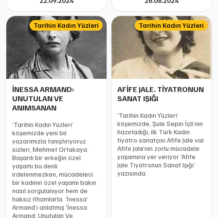
22.09.2024
26.08.2024
Tarihin Kadın Yüzleri
Tarihin Kadın Yüzleri
İNESSA ARMAND:
AFİFE JALE. TİYATRONUN
UNUTULAN VE
SANAT IŞIĞI
ANIMSANAN
‘Tarihin Kadın Yüzleri’
köşemizde, Şule Sepin İçli’nin
‘Tarihin Kadın Yüzleri’
hazırladığı, ilk Türk Kadın
köşemizde yeni bir
tiyatro sanatçısı Afife Jale var.
yazarımızla tanıştırıyoruz
Afife Jale’nin zorlu mücadele
sizleri, Mehmet Ortakaya.
yaşamına yer veriyor ‘Afife
Başarılı bir erkeğin özel
Jale Tiyatronun Sanat Işığı’
yaşamı bu denli
yazısında.
irdelenmezken, mücadeleci
bir kadının özel yaşamı bakın
nasıl sorgulanıyor hem de
haksız ithamlarla. ‘İnessa’
Armand’ı anlatmış ‘İnessa
Armand: Unutulan Ve