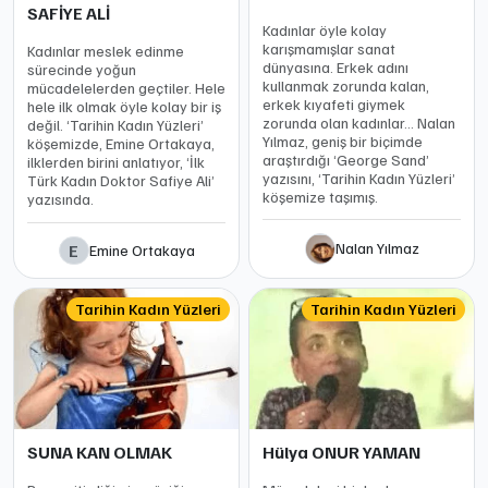
SAFİYE ALİ
Kadınlar öyle kolay
karışmamışlar sanat
Kadınlar meslek edinme
dünyasına. Erkek adını
sürecinde yoğun
kullanmak zorunda kalan,
mücadelelerden geçtiler. Hele
erkek kıyafeti giymek
hele ilk olmak öyle kolay bir iş
zorunda olan kadınlar… Nalan
değil. ‘Tarihin Kadın Yüzleri’
Yılmaz, geniş bir biçimde
köşemizde, Emine Ortakaya,
araştırdığı ‘George Sand’
ilklerden birini anlatıyor, ‘İlk
yazısını, ‘Tarihin Kadın Yüzleri’
Türk Kadın Doktor Safiye Ali’
köşemize taşımış.
yazısında.
Nalan Yılmaz
E
Emine Ortakaya
Tarihin Kadın Yüzleri
Tarihin Kadın Yüzleri
SUNA KAN OLMAK
Hülya ONUR YAMAN