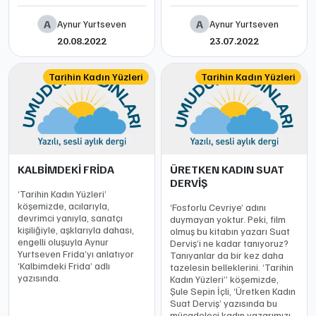
A
A
Aynur Yurtseven
Aynur Yurtseven
20.08.2022
23.07.2022
Tarihin Kadın Yüzleri
Tarihin Kadın Yüzleri
KALBİMDEKİ FRİDA
ÜRETKEN KADIN SUAT
DERVİŞ
‘Tarihin Kadın Yüzleri’
köşemizde, acılarıyla,
‘Fosforlu Cevriye’ adını
devrimci yanıyla, sanatçı
duymayan yoktur. Peki, film
kişiliğiyle, aşklarıyla dahası,
olmuş bu kitabın yazarı Suat
engelli oluşuyla Aynur
Derviş’i ne kadar tanıyoruz?
Yurtseven Frida’yı anlatıyor
Tanıyanlar da bir kez daha
‘Kalbimdeki Frida’ adlı
tazelesin belleklerini. ‘Tarihin
yazısında.
Kadın Yüzleri” köşemizde,
Şule Sepin İçli, ‘Üretken Kadın
Suat Derviş’ yazısında bu
mücadeleci kadın yazarımızı