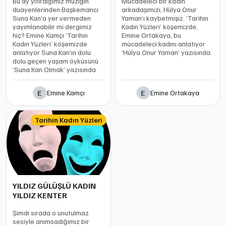
Bu ay yitirdiğimiz müziğin
Mücadeleci bir kadın
duayenlerinden Başkemancı
arkadaşımızı, Hülya Onur
Suna Kan’a yer vermeden
Yaman’ı kaybetmişiz. ‘Tarihin
yayımlanabilir mi dergimiz
Kadın Yüzleri’ köşemizde,
hiç? Emine Kamçı ‘Tarihin
Emine Ortakaya, bu
Kadın Yüzleri’ köşemizde
mücadeleci kadını anlatıyor
anlatıyor Suna Kan’ın dolu
‘Hülya Onur Yaman’ yazısında.
dolu geçen yaşam öyküsünü
‘Suna Kan Olmak’ yazısında.
E
E
Emine Kamçı
Emine Ortakaya
Tarihin Kadın Yüzleri
YILDIZ GÜLÜŞLÜ KADIN
YILDIZ KENTER
Şimdi sırada o unutulmaz
sesiyle anımsadığımız bir