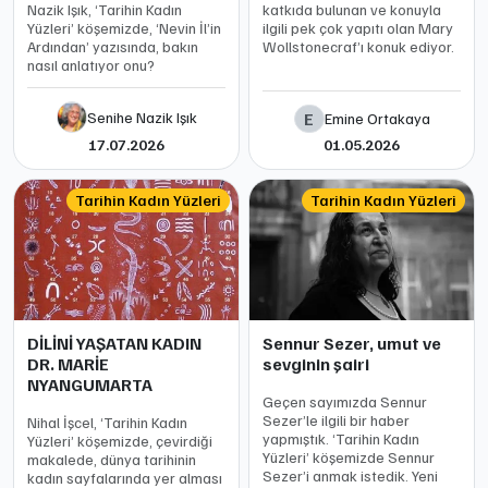
Nazik Işık, ‘Tarihin Kadın
katkıda bulunan ve konuyla
Yüzleri’ köşemizde, ‘Nevin İl’in
ilgili pek çok yapıtı olan Mary
Ardından’ yazısında, bakın
Wollstonecraf’ı konuk ediyor.
nasıl anlatıyor onu?
Senihe Nazik Işık
E
Emine Ortakaya
17.07.2026
01.05.2026
Tarihin Kadın Yüzleri
Tarihin Kadın Yüzleri
DİLİNİ YAŞATAN KADIN
Sennur Sezer, umut ve
DR. MARİE
sevginin şairi
NYANGUMARTA
Geçen sayımızda Sennur
Sezer’le ilgili bir haber
Nihal İşcel, ‘Tarihin Kadın
yapmıştık. ‘Tarihin Kadın
Yüzleri’ köşemizde, çevirdiği
Yüzleri’ köşemizde Sennur
makalede, dünya tarihinin
Sezer’i anmak istedik. Yeni
kadın sayfalarında yer alması