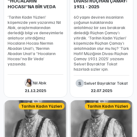
“HOCALARIN
DİVASI RÜÇHAN ÇAMAY:
HOCASI”NA BİR VEDA
1931 - 2025
‘Tarihin Kadın Yüzleri’
60 yaşını deviren insanların
köşemizde yeni yazarımız Nil
çoğunun kulaklarında
Abik, araştırmalarından
anlatılmaz bir ses bırakarak
derlediği bilgi ve deneyimlerle
dinlediği Rüçhan Çamay’ı
anlatıyor yitirdiğimiz
yitirdik. ‘Tarihin Kadın Yüzleri’
Hocaların Hocası Nermin
köşemizde Rüçhan Çamay’ı
Abadan Unat’ı, ‘Nermin
anlatmadan olur mu hiç? ‘Türk
Abadan Unat’a “Hocaların
Hafif Müziğinin Divası Rüçhan
Hocası”na Bir Veda’
Çamay 1931 2025’ yazısını
yazısında.
Selvet Bayraktar Tokat
hazırladı sizler için.
Nil Abik
S
Selvet Bayraktar Tokat
21.12.2025
22.07.2025
Tarihin Kadın Yüzleri
Tarihin Kadın Yüzleri