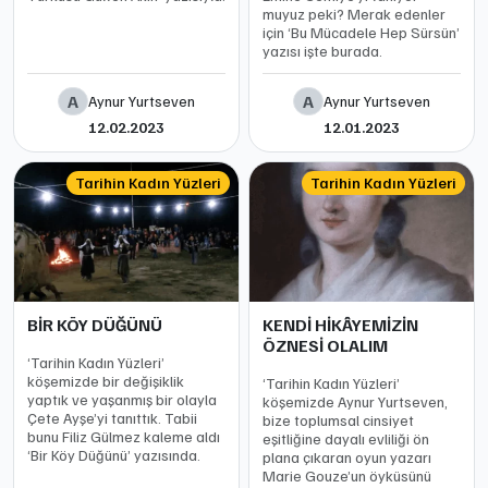
muyuz peki? Merak edenler
için ‘Bu Mücadele Hep Sürsün’
yazısı işte burada.
A
A
Aynur Yurtseven
Aynur Yurtseven
12.02.2023
12.01.2023
Tarihin Kadın Yüzleri
Tarihin Kadın Yüzleri
BİR KÖY DÜĞÜNÜ
KENDİ HİKÂYEMİZİN
ÖZNESİ OLALIM
‘Tarihin Kadın Yüzleri’
köşemizde bir değişiklik
‘Tarihin Kadın Yüzleri’
yaptık ve yaşanmış bir olayla
köşemizde Aynur Yurtseven,
Çete Ayşe’yi tanıttık. Tabii
bize toplumsal cinsiyet
bunu Filiz Gülmez kaleme aldı
eşitliğine dayalı evliliği ön
‘Bir Köy Düğünü’ yazısında.
plana çıkaran oyun yazarı
Marie Gouze’un öyküsünü