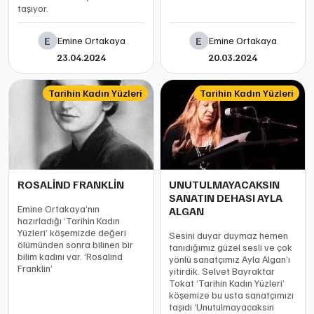
taşıyor.
E
E
Emine Ortakaya
Emine Ortakaya
23.04.2024
20.03.2024
Tarihin Kadın Yüzleri
Tarihin Kadın Yüzleri
ROSALİND FRANKLİN
UNUTULMAYACAKSIN
SANATIN DEHASI AYLA
Emine Ortakaya’nın
ALGAN
hazırladığı ‘Tarihin Kadın
Yüzleri’ köşemizde değeri
Sesini duyar duymaz hemen
ölümünden sonra bilinen bir
tanıdığımız güzel sesli ve çok
bilim kadını var. ‘Rosalind
yönlü sanatçımız Ayla Algan’ı
Franklin’
yitirdik. Selvet Bayraktar
Tokat ‘Tarihin Kadın Yüzleri’
köşemize bu usta sanatçımızı
taşıdı ‘Unutulmayacaksın