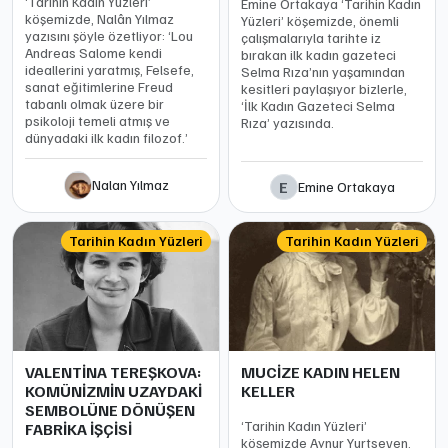
‘Tarihin Kadın Yüzleri’
Emine Ortakaya ‘Tarihin Kadın
köşemizde, Nalân Yılmaz
Yüzleri’ köşemizde, önemli
yazısını şöyle özetliyor: ‘Lou
çalışmalarıyla tarihte iz
Andreas Salome kendi
bırakan ilk kadın gazeteci
ideallerini yaratmış, Felsefe,
Selma Rıza’nın yaşamından
sanat eğitimlerine Freud
kesitleri paylaşıyor bizlerle,
tabanlı olmak üzere bir
‘İlk Kadın Gazeteci Selma
psikoloji temeli atmış ve
Rıza’ yazısında.
dünyadaki ilk kadın filozof.’
Nalan Yılmaz
E
Emine Ortakaya
Tarihin Kadın Yüzleri
Tarihin Kadın Yüzleri
VALENTİNA TEREŞKOVA:
MUCİZE KADIN HELEN
KOMÜNİZMİN UZAYDAKİ
KELLER
SEMBOLÜNE DÖNÜŞEN
‘Tarihin Kadın Yüzleri’
FABRİKA İŞÇİSİ
köşemizde Aynur Yurtseven,