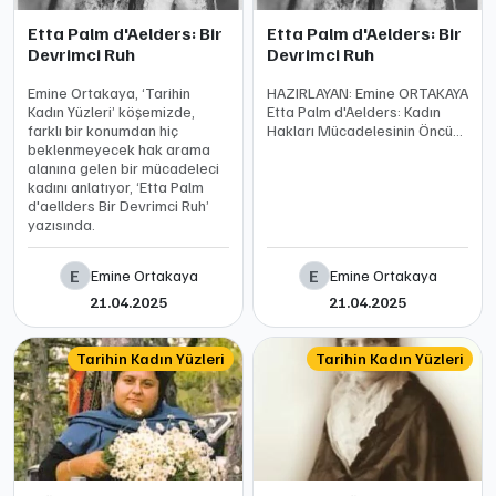
Etta Palm d'Aelders: Bir
Etta Palm d'Aelders: Bir
Devrimci Ruh
Devrimci Ruh
Emine Ortakaya, ‘Tarihin
HAZIRLAYAN: Emine ORTAKAYA
Kadın Yüzleri’ köşemizde,
Etta Palm d'Aelders: Kadın
farklı bir konumdan hiç
Hakları Mücadelesinin Öncüsü
beklenmeyecek hak arama
Doğum: Nisan 1743
alanına gelen bir mücadeleci
Groningen, Hollanda Ölüm
kadını anlatıyor, ‘Etta Palm
tarihi ve yeri: 28 Mart 1799
d'aellders Bir Devrimci Ruh’
Lahey, Hollanda Doğum adı |
yazısında.
Etta Lubina J
E
E
Emine Ortakaya
Emine Ortakaya
21.04.2025
21.04.2025
Tarihin Kadın Yüzleri
Tarihin Kadın Yüzleri