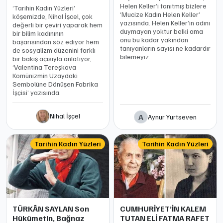
Helen Keller’i tanıtmış bizlere
‘Tarihin Kadın Yüzleri’
‘Mucize Kadın Helen Keller’
köşemizde, Nihal İşcel, çok
yazısında. Helen Keller’in adını
değerli bir çeviri yaparak hem
duymayan yoktur belki ama
bir bilim kadınının
onu bu kadar yakından
başarısından söz ediyor hem
tanıyanların sayısı ne kadardır
de sosyalizm düzenini farklı
bilemeyiz.
bir bakış açısıyla anlatıyor,
‘Valentina Tereşkova
Komünizmin Uzaydaki
Sembolüne Dönüşen Fabrika
İşçisi’ yazısında.
Nihal İşçel
A
Aynur Yurtseven
Tarihin Kadın Yüzleri
Tarihin Kadın Yüzleri
TÜRKÂN SAYLAN Son
CUMHURİYET’İN KALEM
Hükümetin, Bağnaz
TUTAN ELİ FATMA RAFET