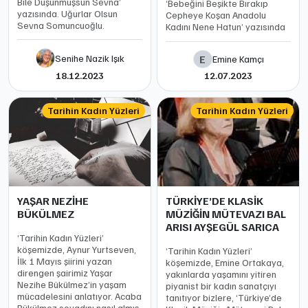
Bile Düşünmüşsün Sevna’
‘Bebeğini Beşikte Bırakıp
yazısında. Uğurlar Olsun
Cepheye Koşan Anadolu
Sevna Somuncuoğlu.
Kadını Nene Hatun’ yazısında
Senihe Nazik Işık
E
Emine Kamçı
18.12.2023
12.07.2023
Tarihin Kadın Yüzleri
Tarihin Kadın Yüzleri
YAŞAR NEZİHE
TÜRKİYE’DE KLASİK
BÜKÜLMEZ
MÜZİĞİN MÜTEVAZI BAL
ARISI AYŞEGÜL SARICA
‘Tarihin Kadın Yüzleri’
köşemizde, Aynur Yurtseven,
‘Tarihin Kadın Yüzleri’
İlk 1 Mayıs şiirini yazan
köşemizde, Emine Ortakaya,
direngen şairimiz Yaşar
yakınlarda yaşamını yitiren
Nezihe Bükülmez’in yaşam
piyanist bir kadın sanatçıyı
mücadelesini anlatıyor. Acaba
tanıtıyor bizlere, ‘Türkiye’de
Bükülmez soyadını nasıl almış