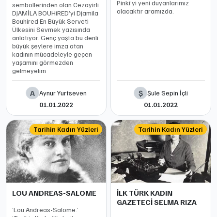
Pinki’yi yeni duyanlarımız
sembollerinden olan Cezayirli
olacaktır aramızda.
DJAMİLA BOUHiRED’yi Djamila
Bouhired En Büyük Serveti
Ülkesini Sevmek yazısında
anlatıyor. Genç yaşta bu denli
büyük şeylere imza atan
kadının mücadeleyle geçen
yaşamını görmezden
gelmeyelim
A
Ş
Aynur Yurtseven
Şule Sepin İçli
01.01.2022
01.01.2022
Tarihin Kadın Yüzleri
Tarihin Kadın Yüzleri
LOU ANDREAS-SALOME
İLK TÜRK KADIN
GAZETECİ SELMA RIZA
‘Lou Andreas-Salome.’