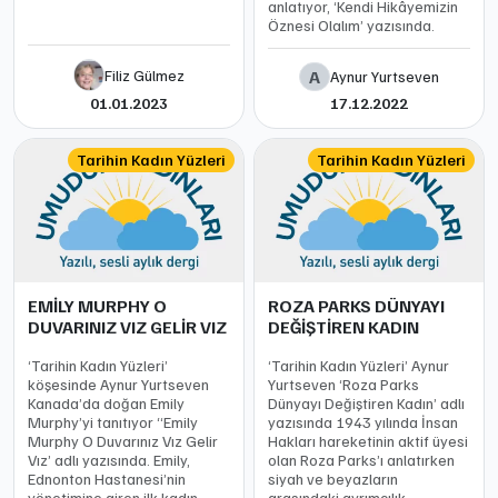
anlatıyor, ‘Kendi Hikâyemizin
Öznesi Olalım’ yazısında.
Filiz Gülmez
A
Aynur Yurtseven
01.01.2023
17.12.2022
Tarihin Kadın Yüzleri
Tarihin Kadın Yüzleri
EMİLY MURPHY O
ROZA PARKS DÜNYAYI
DUVARINIZ VIZ GELİR VIZ
DEĞİŞTİREN KADIN
​‘Tarihin Kadın Yüzleri’
‘Tarihin Kadın Yüzleri’ Aynur
köşesinde Aynur Yurtseven
Yurtseven ‘Roza Parks
Kanada’da doğan Emily
Dünyayı Değiştiren Kadın’ adlı
Murphy’yi tanıtıyor “Emily
yazısında 1943 yılında İnsan
Murphy O Duvarınız Vız Gelir
Hakları hareketinin aktif üyesi
Vız’ adlı yazısında. Emily,
olan Roza Parks’ı anlatırken
Ednonton Hastanesi’nin
siyah ve beyazların
yönetimine giren ilk kadın.
arasındaki ayrımcılık