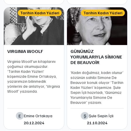
Tarihin Kadın Yüzleri
Tarihin Kadın Yüzleri
VIRGINIA WOOLF
GÜNÜMÜZ
YORUMLARIYLA SİMONE
Virginia Woolf’un kitaplarını
DE BEAUVOİR
çoğumuz okumuşuzdur.
‘Tarihin Kadın Yüzleri’
‘Kadın doğulmaz, kadın olunur’
köşemizde Emine Ortakaya,
sözünün sahibi Simone De
yazarımızın bilinmedik
Beauvoir konuk oluyor ‘Tarihin
yönlerini de anlatıyor, ‘Virginia
Kadın Yüzleri’ köşemize. Şule
Woolf’ yazısında.
Sepin İçli hazırladı, ‘Günümüz
Yorumlarıyla Simone De
Beauvoir’ yazısını.
E
Ş
Emine Ortakaya
Şule Sepin İçli
20.12.2024
21.10.2024