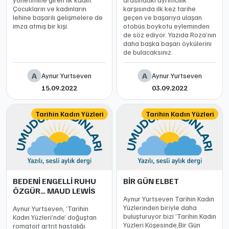
Çocukların ve kadınların
karşısında ilk kez tarihe
lehine başarılı gelişmelere de
geçen ve başarıya ulaşan
imza atmış bir kişi.
otobüs boykotu eyleminden
de söz ediyor. Yazıda Roza’nın
daha başka başarı öykülerini
de bulacaksınız.
A
A
Aynur Yurtseven
Aynur Yurtseven
15.09.2022
03.09.2022
Tarihin Kadın Yüzleri
Tarihin Kadın Yüzleri
BEDENİ ENGELLİ RUHU
BİR GÜN ELBET
ÖZGÜR… MAUD LEWİS
Aynur Yurtseven Tarihin Kadın
Yüzlerinden biriyle daha
Aynur Yurtseven, ‘Tarihin
buluşturuyor bizi ‘Tarihin Kadın
Kadın Yüzleri’nde’ doğuştan
Yüzleri Köşesinde,Bir Gün
romatoit artrit hastalığı