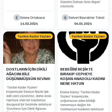
Sanatın Dehası Ayla Algan’
yazısıyla.
E
S
Emine Ortakaya
Selvet Bayraktar Tokat
14.02.2024
04.01.2024
Tarihin Kadın Yüzleri
Tarihin Kadın Yüzleri
DOSTLARIN İÇİN DİKİLİ
BEBEĞİNİ BEŞİKTE
AĞACINI BİLE
BIRAKIP CEPHEYE
DÜŞÜNMÜŞSÜN SEVNA!
KOŞAN ANADOLU KADINI
NENE HATUN
‘Tarihin Kadın Yüzleri’
köşemizde Seniye Nazik Işık
Emine Kamçı ‘Tarihin Kadın
adlı yeni yazarımız, daha acısı
Yüzleri’ köşemizde,
taptaze olan bir kaybımızı
çoğumuzun adını bildiği
duygusal bir biçimde anlatıyor
tanınmaya değer bir
‘Dostların İçin Dikili Ağacını
Cumhuriyet kadınını anlatıyor