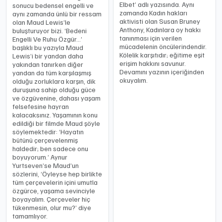
Elbet’ adlı yazısında. Aynı
sonucu bedensel engelli ve
zamanda Kadın hakları
aynı zamanda ünlü bir ressam
aktivisti olan Susan Bruney
olan Maud Lewis’le
Anthony, Kadınlara oy hakkı
buluşturuyor bizi. ‘Bedeni
tanınması için verilen
Engelli Ve Ruhu Özgür…’
mücadelenin öncülerindendir.
başlıklı bu yazıyla Maud
Kölelik karşıtıdır; eğitime eşit
Lewis’i bir yandan daha
erişim hakkını savunur.
yakından tanırken diğer
Devamını yazının içeriğinden
yandan da tüm karşılaşmış
okuyalım.
olduğu zorluklara karşın, dik
duruşuna sahip olduğu güce
ve özgüvenine, dahası yaşam
felsefesine hayran
kalacaksınız. Yaşamının konu
edildiği bir filmde Maud şöyle
söylemektedir: ‘Hayatın
bütünü çerçevelenmiş
haldedir; ben sadece onu
boyuyorum.’ Aynur
Yurtseven’se Maud’un
sözlerini, ‘Öyleyse hep birlikte
tüm çerçevelerin içini umutla
özgürce, yaşama sevinciyle
boyayalım. Çerçeveler hiç
tükenmesin, olur mu?’ diye
tamamlıyor.