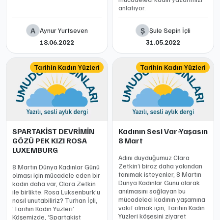
anlatıyor.
A
Ş
Aynur Yurtseven
Şule Sepin İçli
18.06.2022
31.05.2022
Tarihin Kadın Yüzleri
Tarihin Kadın Yüzleri
SPARTAKİST DEVRİMİN
Kadının Sesi Var-Yaşasın
GÖZÜ PEK KIZI ROSA
8 Mart
LUXEMBURG
Adını duyduğumuz Clara
Zetkin’i biraz daha yakından
8 Martın Dünya Kadınlar Günü
tanımak isteyenler, 8 Martın
olması için mücadele eden bir
Dünya Kadınlar Günü olarak
kadın daha var, Clara Zetkin
anılmasını sağlayan bu
ile birlikte. Rosa Luksenburk’u
mücadeleci kadının yaşamına
nasıl unutabiliriz? Turhan İçli,
vakıf olmak için, Tarihin Kadın
‘Tarihin Kadın Yüzleri’
Yüzleri köşesini ziyaret
Köşemizde, ‘Spartakist