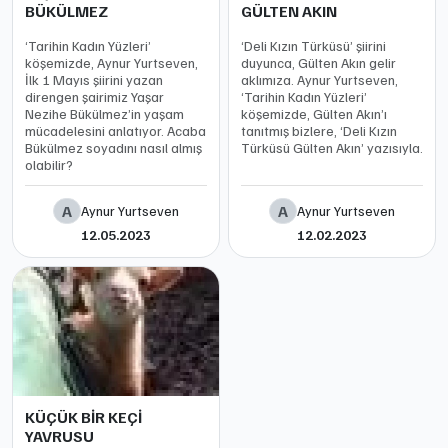
BÜKÜLMEZ
GÜLTEN AKIN
‘Tarihin Kadın Yüzleri’
‘Deli Kızın Türküsü’ şiirini
köşemizde, Aynur Yurtseven,
duyunca, Gülten Akın gelir
İlk 1 Mayıs şiirini yazan
aklımıza. Aynur Yurtseven,
direngen şairimiz Yaşar
‘Tarihin Kadın Yüzleri’
Nezihe Bükülmez’in yaşam
köşemizde, Gülten Akın’ı
mücadelesini anlatıyor. Acaba
tanıtmış bizlere, ‘Deli Kızın
Bükülmez soyadını nasıl almış
Türküsü Gülten Akın’ yazısıyla.
olabilir?
A
A
Aynur Yurtseven
Aynur Yurtseven
12.05.2023
12.02.2023
KÜÇÜK BİR KEÇİ
YAVRUSU