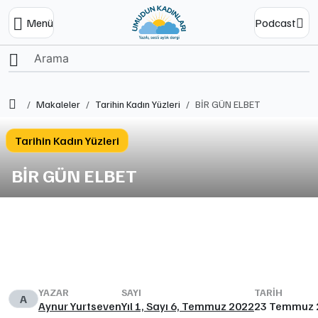
Menü
Podcast
Ana Sayfa
Makaleler
Tarihin Kadın Yüzleri
BİR GÜN ELBET
Tarihin Kadın Yüzleri
BİR GÜN ELBET
YAZAR
SAYI
TARIH
A
Aynur Yurtseven
Yıl 1, Sayı 6, Temmuz 2022
23 Temmuz 