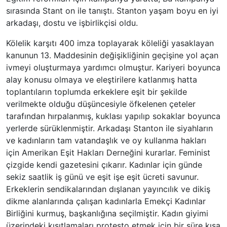
sırasında Stant on ile tanıştı. Stanton yaşam boyu en iyi
arkadaşı, dostu ve işbirlikçisi oldu.
Kölelik karşıtı 400 imza toplayarak köleliği yasaklayan
kanunun 13. Maddesinin değişikliğinin geçişine yol açan
ivmeyi oluşturmaya yardımcı olmuştur. Kariyeri boyunca
alay konusu olmaya ve eleştirilere katlanmış hatta
toplantıların toplumda erkeklere eşit bir şekilde
verilmekte olduğu düşüncesiyle öfkelenen çeteler
tarafından hırpalanmış, kuklası yapılıp sokaklar boyunca
yerlerde sürüklenmiştir. Arkadaşı Stanton ile siyahların
ve kadınların tam vatandaşlık ve oy kullanma hakları
için Amerikan Eşit Hakları Derneğini kurarlar. Feminist
çizgide kendi gazetesini çıkarır. Kadınlar için günde
sekiz saatlik iş günü ve eşit işe eşit ücreti savunur.
Erkeklerin sendikalarından dışlanan yayıncılık ve dikiş
dikme alanlarında çalışan kadınlarla Emekçi Kadınlar
Birliğini kurmuş, başkanlığına seçilmiştir. Kadın giyimi
üzerindeki kısıtlamaları protesto etmek için bir süre kısa