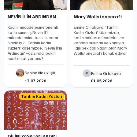
NEVİN İL’İN ARDINDAN…
Mary Wollstonecraft
Kadın mücadelesine önemli
Emine Ortakaya, ‘Tarihin
katkı sunmuş Nevin İl’i,
Kadın Yüzleri’ köşemizde,
mücadelesine tanıklık eden
kadın hakları mücadelesine
Nazik Işık, ‘Tarihin Kadın
katkıda bulunan ve konuyla
Yüzleri’ köşemizde, ‘Nevin İl’in
ilgili pek çok yapıtı olan Mary
Ardından’ yazısında, bakın
Wollstonecraf’ı konuk ediyor.
nasıl anlatıyor onu?
Senihe Nazik Işık
E
Emine Ortakaya
17.07.2026
01.05.2026
Tarihin Kadın Yüzleri
DİLİNİ YAŞATAN KADIN