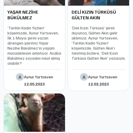
YAŞAR NEZİHE
DELİ KIZIN TÜRKÜSÜ
BÜKÜLMEZ
GÜLTEN AKIN
‘Tarihin Kadın Yüzleri’
‘Deli Kızın Türküsü’ şiirini
köşemizde, Aynur Yurtseven,
duyunca, Gülten Akın gelir
İlk 1 Mayıs şiirini yazan
aklımıza. Aynur Yurtseven,
direngen şairimiz Yaşar
‘Tarihin Kadın Yüzleri’
Nezihe Bükülmez’in yaşam
köşemizde, Gülten Akın’ı
mücadelesini anlatıyor. Acaba
tanıtmış bizlere, ‘Deli Kızın
Bükülmez soyadını nasıl almış
Türküsü Gülten Akın’ yazısıyla.
olabilir?
A
A
Aynur Yurtseven
Aynur Yurtseven
12.05.2023
12.02.2023