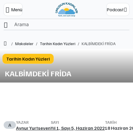
Menü
Podcast
Ana Sayfa
Makaleler
Tarihin Kadın Yüzleri
KALBİMDEKİ FRİDA
Tarihin Kadın Yüzleri
KALBİMDEKİ FRİDA
YAZAR
SAYI
TARIH
A
Aynur Yurtseven
Yıl 1, Sayı 5, Haziran 2022
18 Haziran 2