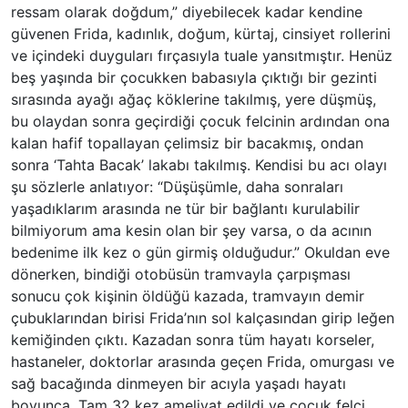
ressam olarak doğdum,” diyebilecek kadar kendine
güvenen Frida, kadınlık, doğum, kürtaj, cinsiyet rollerini
ve içindeki duyguları fırçasıyla tuale yansıtmıştır. Henüz
beş yaşında bir çocukken babasıyla çıktığı bir gezinti
sırasında ayağı ağaç köklerine takılmış, yere düşmüş,
bu olaydan sonra geçirdiği çocuk felcinin ardından ona
kalan hafif topallayan çelimsiz bir bacakmış, ondan
sonra ‘Tahta Bacak’ lakabı takılmış. Kendisi bu acı olayı
şu sözlerle anlatıyor: “Düşüşümle, daha sonraları
yaşadıklarım arasında ne tür bir bağlantı kurulabilir
bilmiyorum ama kesin olan bir şey varsa, o da acının
bedenime ilk kez o gün girmiş olduğudur.” Okuldan eve
dönerken, bindiği otobüsün tramvayla çarpışması
sonucu çok kişinin öldüğü kazada, tramvayın demir
çubuklarından birisi Frida’nın sol kalçasından girip leğen
kemiğinden çıktı. Kazadan sonra tüm hayatı korseler,
hastaneler, doktorlar arasında geçen Frida, omurgası ve
sağ bacağında dinmeyen bir acıyla yaşadı hayatı
boyunca. Tam 32 kez ameliyat edildi ve çocuk felci