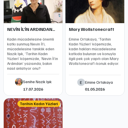
NEVİN İL’İN ARDINDAN…
Mary Wollstonecraft
Kadın mücadelesine önemli
Emine Ortakaya, ‘Tarihin
katkı sunmuş Nevin İl’i,
Kadın Yüzleri’ köşemizde,
mücadelesine tanıklık eden
kadın hakları mücadelesine
Nazik Işık, ‘Tarihin Kadın
katkıda bulunan ve konuyla
Yüzleri’ köşemizde, ‘Nevin İl’in
ilgili pek çok yapıtı olan Mary
Ardından’ yazısında, bakın
Wollstonecraf’ı konuk ediyor.
nasıl anlatıyor onu?
Senihe Nazik Işık
E
Emine Ortakaya
17.07.2026
01.05.2026
Tarihin Kadın Yüzleri