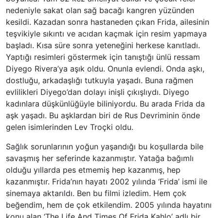
nedeniyle sakat olan sağ bacağı kangren yüzünden
kesildi. Kazadan sonra hastaneden çıkan Frida, ailesinin
teşvikiyle sıkıntı ve acıdan kaçmak için resim yapmaya
başladı. Kısa süre sonra yeteneğini herkese kanıtladı.
Yaptığı resimleri göstermek için tanıştığı ünlü ressam
Diyego Rivera’ya aşık oldu. Onunla evlendi. Onda aşkı,
dostluğu, arkadaşlığı tutkuyla yaşadı. Buna rağmen
evlilikleri Diyego’dan dolayı inişli çıkışlıydı. Diyego
kadınlara düşkünlüğüyle biliniyordu. Bu arada Frida da
aşk yaşadı. Bu aşklardan biri de Rus Devriminin önde
gelen isimlerinden Lev Troçki oldu.
Sağlık sorunlarının yoğun yaşandığı bu koşullarda bile
savaşmış her seferinde kazanmıştır. Yatağa bağımlı
olduğu yıllarda pes etmemiş hep kazanmış, hep
kazanmıştır. Frida’nın hayatı 2002 yılında ‘Frida’ ismi ile
sinemaya aktarıldı. Ben bu filmi izledim. Hem çok
beğendim, hem de çok etkilendim. 2005 yılında hayatını
konu alan ‘The Life And Times Of Frida Kahlo’ adlı bir