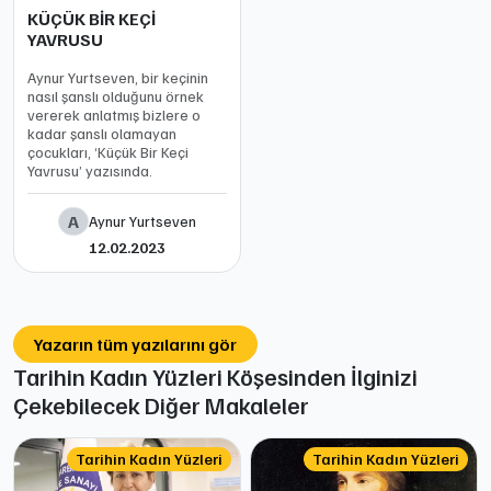
KÜÇÜK BİR KEÇİ
YAVRUSU
Aynur Yurtseven, bir keçinin
nasıl şanslı olduğunu örnek
vererek anlatmış bizlere o
kadar şanslı olamayan
çocukları, ‘Küçük Bir Keçi
Yavrusu’ yazısında.
A
Aynur Yurtseven
12.02.2023
Yazarın tüm yazılarını gör
Tarihin Kadın Yüzleri Köşesinden İlginizi
Çekebilecek Diğer Makaleler
Tarihin Kadın Yüzleri
Tarihin Kadın Yüzleri