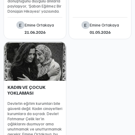
dönüştüğünü duygulu anılarla
paylaşıyor, ‘Şaban Eğilmez Bir
Dönüşün Hikayesi’ yazısında.
E
E
Emine Ortakaya
Emine Ortakaya
21.06.2026
01.05.2026
KADIN VE ÇOCUK
YOKLAMASI
Devletin eğitim kurumları bile
güvenli değil. Kadın cinayetleri
kurumlara da sıçradı. Devlet
Fatmanur Çelik ler’in
çığlıklarını duymuyor ama
unutmamak ve unutturmamak
gerekir. Emine Ortakaya, bu