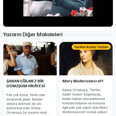
Yazarın Diğer Makaleleri
Tarihin Kadın Yüzleri
ŞABAN EĞİLMEZ BİR
Mary Wollstonecraft
DÖNÜŞÜM HİKÂYESİ
Emine Ortakaya, ‘Tarihin
Kadın Yüzleri’ köşemizde,
Pek çok kayıp, farklı izler
kadın hakları mücadelesine
bırakarak gider. Bunları
katkıda bulunan ve konuyla
anılara dökmek de anı
ilgili pek çok yapıtı olan Mary
biriktirene kalır. Emine
Wollstonecraf’ı konuk ediyor.
Ortakaya, bir insanın nasıl