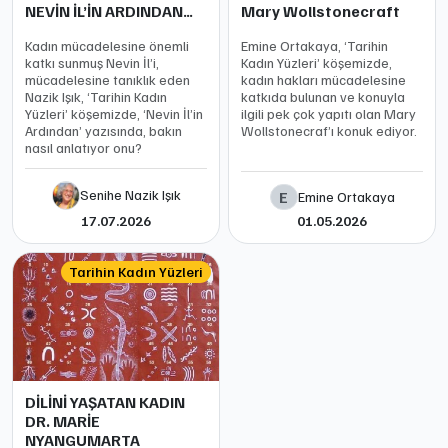
NEVİN İL’İN ARDINDAN…
Mary Wollstonecraft
Kadın mücadelesine önemli
Emine Ortakaya, ‘Tarihin
katkı sunmuş Nevin İl’i,
Kadın Yüzleri’ köşemizde,
mücadelesine tanıklık eden
kadın hakları mücadelesine
Nazik Işık, ‘Tarihin Kadın
katkıda bulunan ve konuyla
Yüzleri’ köşemizde, ‘Nevin İl’in
ilgili pek çok yapıtı olan Mary
Ardından’ yazısında, bakın
Wollstonecraf’ı konuk ediyor.
nasıl anlatıyor onu?
Senihe Nazik Işık
E
Emine Ortakaya
17.07.2026
01.05.2026
Tarihin Kadın Yüzleri
DİLİNİ YAŞATAN KADIN
DR. MARİE
NYANGUMARTA