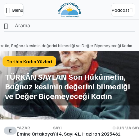
Menü
Podcast
Ana Sayfa
in, Bağnaz kesimin değerini bilmediği ve Değer Biçemeyeceği Kadın
Tarihin Kadın Yüzleri
TÜRKÂN SAYLAN Son Hükümetin,
Bağnaz kesimin değerini bilmediği
ve Değer Biçemeyeceği Kadın
YAZAR
SAYI
OKUNMA SAY
E
Emine Ortakaya
Yıl 4, Sayı 41, Haziran 2025
461