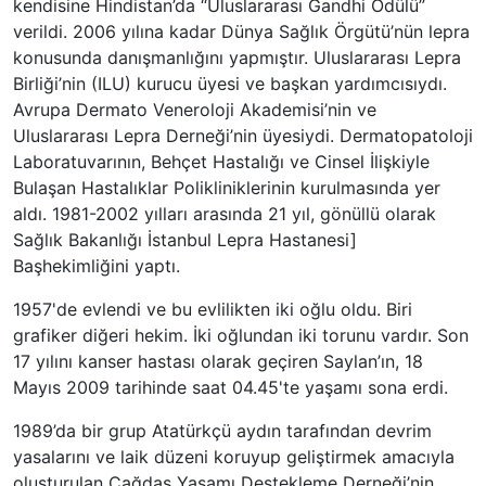
kendisine Hindistan’da “Uluslararası Gandhi Ödülü”
verildi. 2006 yılına kadar Dünya Sağlık Örgütü’nün lepra
konusunda danışmanlığını yapmıştır. Uluslararası Lepra
Birliği’nin (ILU) kurucu üyesi ve başkan yardımcısıydı.
Avrupa Dermato Veneroloji Akademisi’nin ve
Uluslararası Lepra Derneği’nin üyesiydi. Dermatopatoloji
Laboratuvarının, Behçet Hastalığı ve Cinsel İlişkiyle
Bulaşan Hastalıklar Polikliniklerinin kurulmasında yer
aldı. 1981-2002 yılları arasında 21 yıl, gönüllü olarak
Sağlık Bakanlığı İstanbul Lepra Hastanesi]
Başhekimliğini yaptı.
1957'de evlendi ve bu evlilikten iki oğlu oldu. Biri
grafiker diğeri hekim. İki oğlundan iki torunu vardır. Son
17 yılını kanser hastası olarak geçiren Saylan’ın, 18
Mayıs 2009 tarihinde saat 04.45'te yaşamı sona erdi.
1989’da bir grup Atatürkçü aydın tarafından devrim
yasalarını ve laik düzeni koruyup geliştirmek amacıyla
oluşturulan Çağdaş Yaşamı Destekleme Derneği’nin