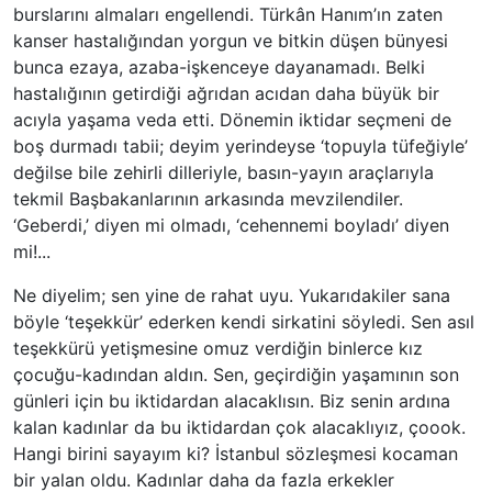
burslarını almaları engellendi. Türkân Hanım’ın zaten
kanser hastalığından yorgun ve bitkin düşen bünyesi
bunca ezaya, azaba-işkenceye dayanamadı. Belki
hastalığının getirdiği ağrıdan acıdan daha büyük bir
acıyla yaşama veda etti. Dönemin iktidar seçmeni de
boş durmadı tabii; deyim yerindeyse ‘topuyla tüfeğiyle’
değilse bile zehirli dilleriyle, basın-yayın araçlarıyla
tekmil Başbakanlarının arkasında mevzilendiler.
‘Geberdi,’ diyen mi olmadı, ‘cehennemi boyladı’ diyen
mi!...
Ne diyelim; sen yine de rahat uyu. Yukarıdakiler sana
böyle ‘teşekkür’ ederken kendi sirkatini söyledi. Sen asıl
teşekkürü yetişmesine omuz verdiğin binlerce kız
çocuğu-kadından aldın. Sen, geçirdiğin yaşamının son
günleri için bu iktidardan alacaklısın. Biz senin ardına
kalan kadınlar da bu iktidardan çok alacaklıyız, çoook.
Hangi birini sayayım ki? İstanbul sözleşmesi kocaman
bir yalan oldu. Kadınlar daha da fazla erkekler