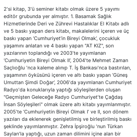
2'si kitap, 3'ü seminer kitabı olmak üzere 5 yayımı
editör grubunda yer almıştır. 1. Basamak Sağlık
Hizmetlerinde Deri ve Zührevi Hastalıklar El Kitabı adlı
ve 5 baskı yapan ders kitabı, makalelerini içeren ve üç
baskı yapan ‘Cumhuriyet’in Bireyi Olmak’, çocukluk
yaşamını anlatan ve 4 baskı yapan "AT KIZ", son
yazılarının toplandığı ve 2003'te yayımlanan
‘Cumhuriyetin Bireyi Olmak II’, 2004'te Mehmet Zaman
Saçlıoğlu 'nca kaleme alınıp T. İş Bankası'nca bastırılan,
yaşamının öyküsünü içeren ve altı baskı yapan ‘Güneş
Umuttan Şimdi Doğar’, 2006'da yayımlanan Cumhuriyet
Radyo'da konuklarıyla yaptığı söyleşilerden oluşan
"Geçmişten Geleceğe Radyo Cumhuriyet'te Çağdaş
İnsan Söyleşileri" olmak üzere altı kitabı yayımlanmıştır.
2005'te ‘Cumhuriyetin Bireyi Olmak I’ ve II, son dönem
yazıları da eklenerek genişletilmiş ve birleştirilmiş baskı
şeklinde yayımlanmıştır. Zehra İpşiroğlu 'nun Türkan
Saylan'la yaptığı, uzun zaman dilimini içine alan bir