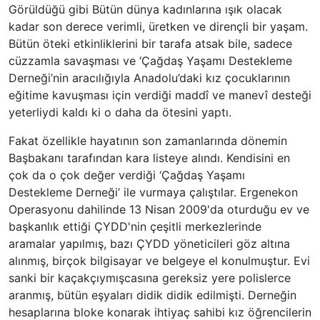
Görüldüğü gibi Bütün dünya kadınlarına ışık olacak
kadar son derece verimli, üretken ve dirençli bir yaşam.
Bütün öteki etkinliklerini bir tarafa atsak bile, sadece
cüzzamla savaşması ve ‘Çağdaş Yaşamı Destekleme
Derneği’nin aracılığıyla Anadolu’daki kız çocuklarının
eğitime kavuşması için verdiği maddî ve manevî desteği
yeterliydi kaldı ki o daha da ötesini yaptı.
Fakat özellikle hayatının son zamanlarında dönemin
Başbakanı tarafından kara listeye alındı. Kendisini en
çok da o çok değer verdiği ‘Çağdaş Yaşamı
Destekleme Derneği’ ile vurmaya çalıştılar. Ergenekon
Operasyonu dahilinde 13 Nisan 2009'da oturduğu ev ve
başkanlık ettiği ÇYDD'nin çeşitli merkezlerinde
aramalar yapılmış, bazı ÇYDD yöneticileri göz altına
alınmış, birçok bilgisayar ve belgeye el konulmuştur. Evi
sanki bir kaçakçıymışcasına gereksiz yere polislerce
aranmış, bütün eşyaları didik didik edilmişti. Derneğin
hesaplarına bloke konarak ihtiyaç sahibi kız öğrencilerin