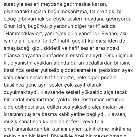
suretiyle sesleri meydana getirmesine karşın,
piyanodaki tuşlara bağlı mekanizma, tellere tıpkı bir
çekiç gibi vurmak suretiyle sesleri meydana getiriyordu.
Onun için, bugünkü piyanonun diğer tarihî adı da
“Hammerklavier”, yani “Çekiçli piyano” idi. Piyano, asıl
ismi olan “piano-forte” [hafif-güçlü] kelimesinden de
anlaşılacağı gibi, şiddetli ve hafif sesler arasındaki
nüansa dayanan bir ifadenin enstrümanıydı. Onun içindir
ki, piyanistin ayakları altında duran pedallardan birisine
basılınca sesler yükselip şiddetlenmekte, pedaldan ayak
kaldırılınca sesler hafiflemekte, hele diğer pedala
basılınca gene aynı sesler çok zayıf olarak
duyulmaktaydı. Klavsende sesleri yükseltip alçaltacak
bir pedal mekanizması yoktu. Bu enstrüman üstünde
elde edilmesi arzu edilen ses yükselip alçalmaları sırf
icracının tuşlara basma kabiliyetine bağlıydı. Klavsen,
müzik sanatında kullanılan nefesli veya telli
enstrümanlardan bir kısmını aynen taklit etme imkânına
sahip olan bir âletti. Böylelikle özel bir mekanizmanın