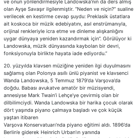
ve onun yönlendirmesiyle Landowska’nın da ders almış
olan Ayşe Savaşır ilgilenmiştir. “Neden ve niçin?” sualine
verilecek en kestirme cevap şuydu: Preklasik üstatlara
ait koskoca bir müzik edebiyatını, asıl enstrümanıyla,
orijinal renkleriyle icra etme ve dinleme alışkanlığını
uygar dünyaya yeniden kazandırmak için”. Görülüyor ki
Landowska, müzik dünyasında kaybolan bir devri,
fonksiyonuyla birlikte hayata iade ediyordu.”
20. yüzyılda klavsen müziğine yeniden ilgi duyulmasını
sağlamış olan Polonya asıllı ünlü piyanist ve klavsenci
Wanda Landowska, 5 Temmuz 1879’da Varşova’da
doğdu. Babası avukatve amatör bir müzisyendi,
annesiyse Mark Twain’i Lehçe’ye çevirmiş olan bir
dilbilimciydi. Wanda Landowska bir harika çocuk olarak
dört yaşında piyano çalmaya başladı ve çok küçük
yaştan itibaren
Varşova Konservatuarı’nda piyano eğitimi aldı. 1896’da
Berlin’e giderek Heinrich Urban’ın yanında