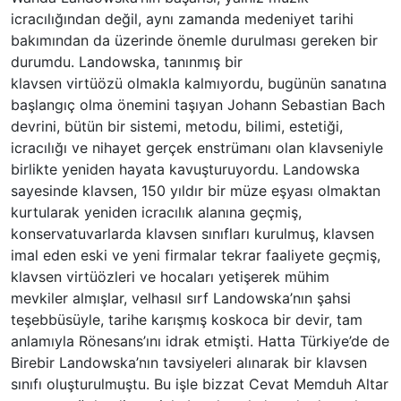
icracılığından değil, aynı zamanda medeniyet tarihi
bakımından da üzerinde önemle durulması gereken bir
durumdu. Landowska, tanınmış bir
klavsen virtüözü olmakla kalmıyordu, bugünün sanatına
başlangıç olma önemini taşıyan Johann Sebastian Bach
devrini, bütün bir sistemi, metodu, bilimi, estetiği,
icracılığı ve nihayet gerçek enstrümanı olan klavseniyle
birlikte yeniden hayata kavuşturuyordu. Landowska
sayesinde klavsen, 150 yıldır bir müze eşyası olmaktan
kurtularak yeniden icracılık alanına geçmiş,
konservatuvarlarda klavsen sınıfları kurulmuş, klavsen
imal eden eski ve yeni firmalar tekrar faaliyete geçmiş,
klavsen virtüözleri ve hocaları yetişerek mühim
mevkiler almışlar, velhasıl sırf Landowska’nın şahsi
teşebbüsüyle, tarihe karışmış koskoca bir devir, tam
anlamıyla Rönesans’ını idrak etmişti. Hatta Türkiye’de de
Birebir Landowska’nın tavsiyeleri alınarak bir klavsen
sınıfı oluşturulmuştu. Bu işle bizzat Cevat Memduh Altar