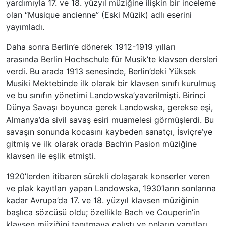
yardımıyla 17. ve 18. yüzyıl müziğine ilişkin bir inceleme
olan “Musique ancienne” (Eski Müzik) adlı eserini
yayımladı.
Daha sonra Berlin’e dönerek 1912-1919 yılları
arasında Berlin Hochschule für Musik’te klavsen dersleri
verdi. Bu arada 1913 senesinde, Berlin’deki Yüksek
Musiki Mektebinde ilk olarak bir klavsen sınıfı kurulmuş
ve bu sınıfın yönetimi Landowska’yaverilmişti. Birinci
Dünya Savaşı boyunca gerek Landowska, gerekse eşi,
Almanya’da sivil savaş esiri muamelesi görmüşlerdi. Bu
savaşın sonunda kocasını kaybeden sanatçı, İsviçre’ye
gitmiş ve ilk olarak orada Bach’ın Pasion müziğine
klavsen ile eşlik etmişti.
1920’lerden itibaren sürekli dolaşarak konserler veren
ve plak kayıtları yapan Landowska, 1930’ların sonlarına
kadar Avrupa’da 17. ve 18. yüzyıl klavsen müziğinin
başlıca sözcüsü oldu; özellikle Bach ve Couperin’in
klavsen müziğini tanıtmaya çalıştı ve onların yapıtları