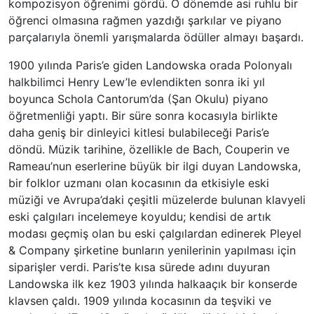
kompozisyon öğrenimi gördü. O dönemde asi ruhlu bir
öğrenci olmasına rağmen yazdığı şarkılar ve piyano
parçalarıyla önemli yarışmalarda ödüller almayı başardı.
1900 yılında Paris’e giden Landowska orada Polonyalı
halkbilimci Henry Lew’le evlendikten sonra iki yıl
boyunca Schola Cantorum’da (Şan Okulu) piyano
öğretmenliği yaptı. Bir süre sonra kocasıyla birlikte
daha geniş bir dinleyici kitlesi bulabileceği Paris’e
döndü. Müzik tarihine, özellikle de Bach, Couperin ve
Rameau’nun eserlerine büyük bir ilgi duyan Landowska,
bir folklor uzmanı olan kocasının da etkisiyle eski
müziği ve Avrupa’daki çeşitli müzelerde bulunan klavyeli
eski çalgıları incelemeye koyuldu; kendisi de artık
modası geçmiş olan bu eski çalgılardan edinerek Pleyel
& Company şirketine bunların yenilerinin yapılması için
siparişler verdi. Paris’te kısa sürede adını duyuran
Landowska ilk kez 1903 yılında halkaaçık bir konserde
klavsen çaldı. 1909 yılında kocasının da teşviki ve