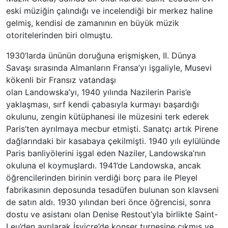
eski müziğin çalındığı ve incelendiği bir merkez haline
gelmiş, kendisi de zamanının en büyük müzik
otoritelerinden biri olmuştu.
1930’larda ününün doruğuna erişmişken, II. Dünya
Savaşı sırasında Almanların Fransa’yı işgaliyle, Musevi
kökenli bir Fransız vatandaşı
olan Landowska’yı, 1940 yılında Nazilerin Paris’e
yaklaşması, sırf kendi çabasıyla kurmayı başardığı
okulunu, zengin kütüphanesi ile müzesini terk ederek
Paris’ten ayrılmaya mecbur etmişti. Sanatçı artık Pirene
dağlarındaki bir kasabaya çekilmişti. 1940 yılı eylülünde
Paris banliyölerini işgal eden Naziler, Landowska’nın
okuluna el koymuşlardı. 1941’de Landowska, ancak
öğrencilerinden birinin verdiği borç para ile Pleyel
fabrikasının deposunda tesadüfen bulunan son klavseni
de satın aldı. 1930 yılından beri önce öğrencisi, sonra
dostu ve asistanı olan Denise Restout’yla birlikte Saint-
Leu’den ayrılarak İsviçre’de konser turnesine çıkmış ve