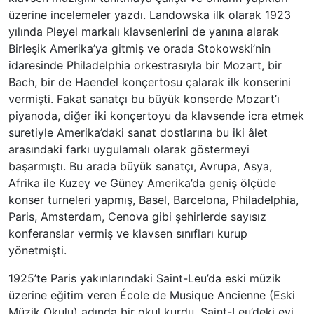
üzerine incelemeler yazdı. Landowska ilk olarak 1923
yılında Pleyel markalı klavsenlerini de yanına alarak
Birleşik Amerika’ya gitmiş ve orada Stokowski’nin
idaresinde Philadelphia orkestrasıyla bir Mozart, bir
Bach, bir de Haendel konçertosu çalarak ilk konserini
vermişti. Fakat sanatçı bu büyük konserde Mozart’ı
piyanoda, diğer iki konçertoyu da klavsende icra etmek
suretiyle Amerika’daki sanat dostlarına bu iki âlet
arasındaki farkı uygulamalı olarak göstermeyi
başarmıştı. Bu arada büyük sanatçı, Avrupa, Asya,
Afrika ile Kuzey ve Güney Amerika’da geniş ölçüde
konser turneleri yapmış, Basel, Barcelona, Philadelphia,
Paris, Amsterdam, Cenova gibi şehirlerde sayısız
konferanslar vermiş ve klavsen sınıfları kurup
yönetmişti.
1925’te Paris yakınlarındaki Saint-Leu’da eski müzik
üzerine eğitim veren École de Musique Ancienne (Eski
Müzik Okulu) adında bir okul kurdu. Saint-Leu’deki evi