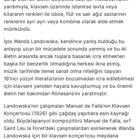
yardımıyla, klavsen üzerinde istenirse lavta veya
kitaranın renkleri ile oboe, flüt ve sair ağız sazlarının
renklerini ayrı ayrı veya kombine olarak elde etmek
mümkündü.
İşte Wanda Landowska, kendince yanlış bulduğu bu
anlayışı uzun bir mücadele sonunda yenmiş ve bu iki
âletin arasında ancak tuşlara basarak icra etmekten
başka bir benzerlik olmadığına herkesi ikna etmiş,
müzik tarihinde temel sanat olma niteliğini taşıyan
18’inci yüzyıl literatürünün bozulmadan icra edilebilmesi
için klavseni yeniden hayata kavuşturmuş ve bu önemli
âletin her bakımdan Rönesans’ını yaratmıştır.
Landowska’nın çalışmaları Manuel de Falla’nın Klavsen
Konçertosu (1926) gibi çağdaş yapıtlara esin kaynağı
oldu. Büyükİspanyol kompozitörü Manuel de Falla, sırf
Saint Leu la Foret’deki çalışmalardan esinlenerek Wanda
Landowska için bir klavsen konçertosu meydana