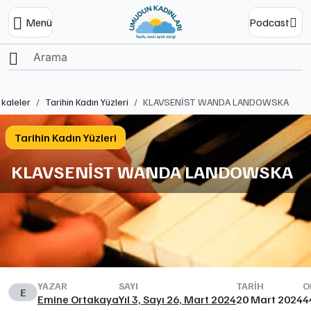
Menü
Podcast
Ana Sayfa
kaleler
Tarihin Kadın Yüzleri
KLAVSENİST WANDA LANDOWSKA
Tarihin Kadın Yüzleri
KLAVSENİST WANDA LANDOWSKA
YAZAR
SAYI
TARIH
O
E
Emine Ortakaya
Yıl 3, Sayı 26, Mart 2024
20 Mart 2024
4