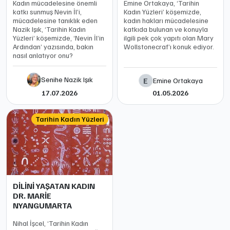
Kadın mücadelesine önemli
Emine Ortakaya, ‘Tarihin
katkı sunmuş Nevin İl’i,
Kadın Yüzleri’ köşemizde,
mücadelesine tanıklık eden
kadın hakları mücadelesine
Nazik Işık, ‘Tarihin Kadın
katkıda bulunan ve konuyla
Yüzleri’ köşemizde, ‘Nevin İl’in
ilgili pek çok yapıtı olan Mary
Ardından’ yazısında, bakın
Wollstonecraf’ı konuk ediyor.
nasıl anlatıyor onu?
Senihe Nazik Işık
E
Emine Ortakaya
17.07.2026
01.05.2026
Tarihin Kadın Yüzleri
DİLİNİ YAŞATAN KADIN
DR. MARİE
NYANGUMARTA
Nihal İşcel, ‘Tarihin Kadın