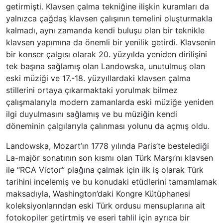
getirmişti. Klavsen çalma tekniğine ilişkin kuramları da
yalnızca çağdaş klavsen çalışının temelini oluşturmakla
kalmadı, aynı zamanda kendi buluşu olan bir teknikle
klavsen yapımına da önemli bir yenilik getirdi. Klavsenin
bir konser çalgısı olarak 20. yüzyılda yeniden dirilişini
tek başına sağlamış olan Landowska, unutulmuş olan
eski müziği ve 17.-18. yüzyıllardaki klavsen çalma
stillerini ortaya çıkarmaktaki yorulmak bilmez
çalışmalarıyla modern zamanlarda eski müziğe yeniden
ilgi duyulmasını sağlamış ve bu müziğin kendi
döneminin çalgılarıyla çalınması yolunu da açmış oldu.
Landowska, Mozart’ın 1778 yılında Paris’te bestelediği
La-majör sonatının son kısmı olan Türk Marşı’nı klavsen
ile “RCA Victor” plağına çalmak için ilk iş olarak Türk
tarihini incelemiş ve bu konudaki etüdlerini tamamlamak
maksadıyla, Washington’daki Kongre Kütüphanesi
koleksiyonlarından eski Türk ordusu mensuplarına ait
fotokopiler getirtmiş ve eseri tahlil için ayrıca bir