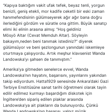
“Kapıya baktığım vakit ufak tefek, beyaz tenli, yorgun
benizli, geniş etekli, mor kadife ceketli bir eski zaman
hanımefendisinin gülümseyerek ağır ağır bana doğru
ilerlediğini gördüm ve süratle ona gittim. Büyük sanatçı
elimi iki elinin arasına almış: “Hoş geldiniz
Mösyö Altar (Cevat Memduh Altar). Söyleyin
bakayım,neden beni tanımak istediniz?” diyerek
gülümsüyor ve beni şezlongunun yanındaki iskemleye
oturtmaya çalışıyordu. Artık meşhur klavsenist Wanda
Landowska’yı şahsen de tanımıştım.”
Amerika’ya gitmeden senelerce evvel, Wanda
Landowska’nın hayatını, başarısını, yayınlarını yakından
takip ediyordum. Hatta1929 senesinde Ankara’daki Gazi
Terbiye Enstitüsüne sanat tarihi öğretmeni olarak tayin
edilir edilmez kurmayı başardığım diskotek için
İngiltere’den sipariş edilen plaklar arasında
Landowska’ya ait plakların da bulunuyordu. Çünkü
Wanda Landowska’nın başarısı, yalnız müzik