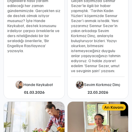
Engellilere nasıl yardım
Geçen sayımızda Sennur
edileceği her zaman
Sezer’le ilgili bir haber
gündemimizde. Gerçekten siz
yapmıştık. ‘Tarihin Kadın
de destek olmak istiyor
Yüzleri’ köşemizde Sennur
musunuz? İşte Hande
Sezer’i anmak istedik. Yeni
Keykubat, destek konusunu
yazarımız Sennur Sezer’in
irdeliyor çarpıcı örneklerle ve
yakın arkadaşı Sevim
ders niteliğindeki bir bir
Korkmaz Dinç, anılarıyla
sıraladığı önerilerle, ‘Bir
buluşturuyor bizleri. Yazıyı
Engelliye Rastlayınca’
okurken, bitmesini
yazısıyla.
istemeyeceğiniz duygulu
anlar yaşayacağınızı tahmin
ediyoruz. O halde ziyaret
edelim ‘Sennur Sezer, umut
ve sevginin şairi’ yazısını.
Hande Keykubat
Sevim Korkmaz Dinç
01.03.2026
22.03.2026
Arı Kovanı