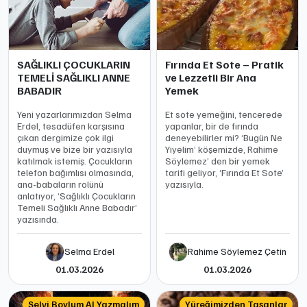
SAĞLIKLI ÇOCUKLARIN
Fırında Et Sote – Pratik
TEMELİ SAĞLIKLI ANNE
ve Lezzetli Bir Ana
BABADIR
Yemek
Yeni yazarlarımızdan Selma
Et sote yemeğini, tencerede
Erdel, tesadüfen karşısına
yapanlar, bir de fırında
çıkan dergimize çok ilgi
deneyebilirler mi? ‘Bugün Ne
duymuş ve bize bir yazısıyla
Yiyelim’ köşemizde, Rahime
katılmak istemiş. Çocukların
Söylemez’ den bir yemek
telefon bağımlısı olmasında,
tarifi geliyor, ‘Fırında Et Sote’
ana-babaların rolünü
yazısıyla.
anlatıyor, ‘Sağlıklı Çocukların
Temeli Sağlıklı Anne Babadır’
yazısında.
Selma Erdel
Rahime Söylemez Çetin
01.03.2026
01.03.2026
Selvi Boylum Al Yazmalım
Yüreğimizden Taşanlar