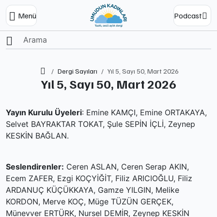
Menü
Podcast
Ana Sayfa
Dergi Sayıları
Yıl 5, Sayı 50, Mart 2026
Yıl 5, Sayı 50, Mart 2026
Yayın Kurulu Üyeleri
: Emine KAMÇI, Emine ORTAKAYA,
Selvet BAYRAKTAR TOKAT, Şule SEPİN İÇLİ, Zeynep
KESKİN BAĞLAN.
Seslendirenler:
Ceren ASLAN, Ceren Serap AKIN,
Ecem ZAFER, Ezgi KOÇYİĞİT, Filiz ARICIOĞLU, Filiz
ARDANUÇ KÜÇÜKKAYA, Gamze YILGIN, Melike
KORDON, Merve KOÇ, Müge TÜZÜN GERÇEK,
Münevver ERTÜRK, Nursel DEMİR, Zeynep KESKİN