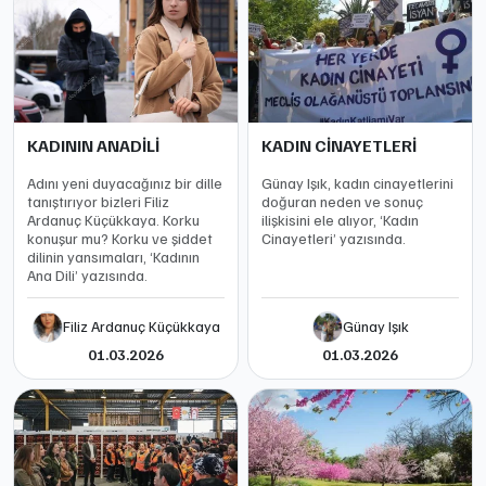
KADININ ANADİLİ
KADIN CİNAYETLERİ
Adını yeni duyacağınız bir dille
Günay Işık, kadın cinayetlerini
tanıştırıyor bizleri Filiz
doğuran neden ve sonuç
Ardanuç Küçükkaya. Korku
ilişkisini ele alıyor, ‘Kadın
konuşur mu? Korku ve şiddet
Cinayetleri’ yazısında.
dilinin yansımaları, ‘Kadının
Ana Dili’ yazısında.
Filiz Ardanuç Küçükkaya
Günay Işık
01.03.2026
01.03.2026