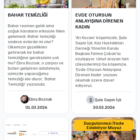
BAHAR TEMİZLİĞİ
EVDE OTURSUN
ANLAYIŞINA DİRENEN
Bahar resmen geldi ama
KADIN
soğuk havaların etkisiyle fiilen
gelemedi. Bahar temizliği
‘Arı Kovanı’ köşemizde, Şule
sadece evlerde mi olur?
Sepin İçli, Kas Hastalıkları
Ülkemizin güzellikleri
Derneği Yönetim Kurulu
getirecek bir bahar
Başkanı Fatma Çoban’la
temizliğine gereksinimi yok
söyleşiyor. Umut arayan tüm
mu? Ebru Bozcuk, o çarpıcı ve
izleyicilerimizi bu köşemize,
bizleri geliştiren anlatımıyla,
‘Evde Otursun Anlayışına
içimizde yapacağımız
Direnen Kadın’ yazısını
temizliği ele alıyor, ‘Bahar
okumak üzere davet
Temizliği’ yazısında.
ediyoruz.
Ebru Bozcuk
Ş
Şule Sepin İçli
01.03.2026
30.03.2026
Duygularımızı İfade
Edebiliyor Muyuz