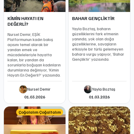
KİMİN HAYATI EN
BAHAR GENÇLİKTİR
DEĞERLİ?
Yayla Boztaş, baharın
güzelliklerini fark etmenin
Nursel Demir, EŞİK
yanında, yok olan doğa
Platformunun kadın bakış
güzelliklerine, savaşların
açısını temel alarak bir
etkisiyle bir türlü gelemeyen
yandan emek ve
bahara vurgu yapıyor, ‘Bahar
mücadeleleriyle hayatta
Gençliktir’ yazısında.
kalan, bir yandan da
sorunlarla boğuşan kadınların
durumlarına değiniyor, ‘Kimin
Hayatı En Değerli?’ yazısında.
Nursel Demir
Yayla Boztaş
01.03.2026
01.03.2026
Çoğalalım Çoğaltalım