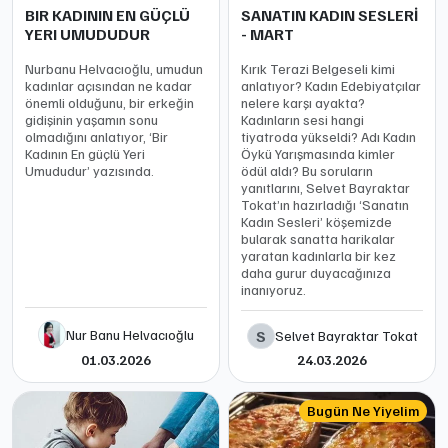
BIR KADININ EN GÜÇLÜ
SANATIN KADIN SESLERİ
YERI UMUDUDUR
- MART
Nurbanu Helvacıoğlu, umudun
Kırık Terazi Belgeseli kimi
kadınlar açısından ne kadar
anlatıyor? Kadın Edebiyatçılar
önemli olduğunu, bir erkeğin
nelere karşı ayakta?
gidişinin yaşamın sonu
Kadınların sesi hangi
olmadığını anlatıyor, ‘Bir
tiyatroda yükseldi? Adı Kadın
Kadının En güçlü Yeri
Öykü Yarışmasında kimler
Umududur’ yazısında.
ödül aldı? Bu soruların
yanıtlarını, Selvet Bayraktar
Tokat’ın hazırladığı ‘Sanatın
Kadın Sesleri’ köşemizde
bularak sanatta harikalar
yaratan kadınlarla bir kez
daha gurur duyacağınıza
inanıyoruz.
Nur Banu Helvacıoğlu
S
Selvet Bayraktar Tokat
01.03.2026
24.03.2026
Bugün Ne Yiyelim