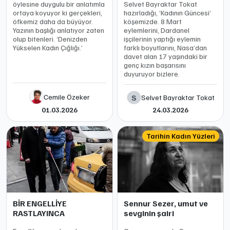
öylesine duygulu bir anlatımla
Selvet Bayraktar Tokat
ortaya koyuyor ki gerçekleri,
hazırladığı, ‘Kadının Güncesi’
öfkemiz daha da büyüyor.
köşemizde. 8 Mart
Yazının başlığı anlatıyor zaten
eylemlerini, Dardanel
olup bitenleri. ‘Denizden
işçilerinin yaptığı eylemin
Yükselen Kadın Çığlığı.’
farklı boyutlarını, Nasa’dan
davet alan 17 yaşındaki bir
genç kızın başarısını
duyuruyor bizlere.
Cemile Özeker
S
Selvet Bayraktar Tokat
01.03.2026
24.03.2026
Tarihin Kadın Yüzleri
BİR ENGELLİYE
Sennur Sezer, umut ve
RASTLAYINCA
sevginin şairi