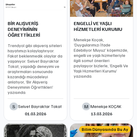
BİR ALIŞVERİŞ
ENGELLİ VE YAŞLI
DENEYİMİNİN
HİZMETLERİ KURUMU
ÖĞRETTİKLERİ
Menekşe Koçak,
‘Duygularımızı İfade
Trendyol gibi alışveriş siteleri
Edebiliyor Muyuz’ köşemizde,
hayatımızı kolaylaştırıyor.
engelli ve yaşlı hizmetleriyle
Fakat beklenmedik olaylar da
ilgili somut önerileri
yaşanıyor. Selvet Bayraktar
paylaşıyor bizlerle, ‘Engelli Ve
Tokat, yaşadığı deneyimi ve
Yaşlı Hizmetleri Kurumu’
araştırmaları sonucunda
yazısında.
kazandığı mücadeleyi
anlatıyor, ‘Bir Alışveriş
Deneyiminin Öğrettikleri’
yazısında.
S
M
Selvet Bayraktar Tokat
Menekşe KOÇAK
01.03.2026
13.03.2026
Bilim Dünyasında Bu Ay