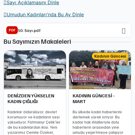
Sayı Açıklamasını Dinle
Umudun Kadınları'nda Bu Ay Dinle
50. Sayı.pdf
PDF
Bu Sayımızın Makaleleri
Kadının Güncesi
DENİZDEN YÜKSELEN
KADININ GÜNCESİ -
KADIN ÇIĞLIĞI
MART
Kadınlar öldürülüyor, devlet
Bu ülkede kadın haberlerini
korumuyor ve kadınların sesi
derlemek yürek istiyor. Bu
yükseliyor. Fatmanur Çelik’ler
kadar hak ihlalleriyle dolu
de bu kadınlardan ikisi. Yeni
haberlerin arasından yine
yazarımız Cemile Özeker,
umudu yeşertmeye çalışıyor