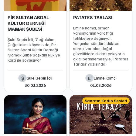
PİR SULTAN ABDAL
PATATES TARLASI
KÜLTÜR DERNEĞİ
Emine Kamçı, orman
MAMAK ŞUBESİ
yangınlarının yarattığı
tehlikelere değiniyor.
Şule Sepin İçli, ‘Çoğalalım
Yangınlar söndürüldükten
Çoğaltalım’ köşemizde, Pir
sonra, var olan doğal
Sultan Abdal Kültür Derneği
güzelliklere dikkat çekiyor o
Mamak Şube Başkanı Rukiye
akıcı betimlemesiyle, ‘Patates
Kara ile söyleşiyor.
Tarlası’ yazısında.
Ş
E
Şule Sepin İçli
Emine Kamçı
30.03.2026
01.03.2026
Sanatın Kadın Sesleri