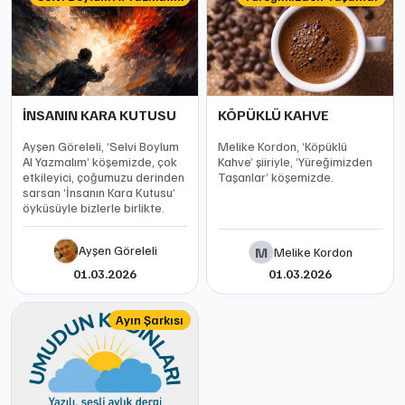
İNSANIN KARA KUTUSU
KÖPÜKLÜ KAHVE
Ayşen Göreleli, ‘Selvi Boylum
Melike Kordon, ‘Köpüklü
Al Yazmalım’ köşemizde, çok
Kahve’ şiiriyle, ‘Yüreğimizden
etkileyici, çoğumuzu derinden
Taşanlar’ köşemizde.
sarsan ‘İnsanın Kara Kutusu’
öyküsüyle bizlerle birlikte.
Ayşen Göreleli
M
Melike Kordon
01.03.2026
01.03.2026
Ayın Şarkısı