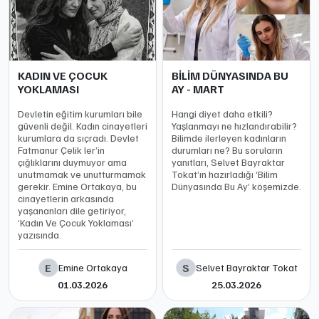
KADIN VE ÇOCUK
BİLİM DÜNYASINDA BU
YOKLAMASI
AY - MART
Devletin eğitim kurumları bile
Hangi diyet daha etkili?
güvenli değil. Kadın cinayetleri
Yaşlanmayı ne hızlandırabilir?
kurumlara da sıçradı. Devlet
Bilimde ilerleyen kadınların
Fatmanur Çelik ler’in
durumları ne? Bu soruların
çığlıklarını duymuyor ama
yanıtları, Selvet Bayraktar
unutmamak ve unutturmamak
Tokat’ın hazırladığı ‘Bilim
gerekir. Emine Ortakaya, bu
Dünyasında Bu Ay’ köşemizde.
cinayetlerin arkasında
yaşananları dile getiriyor,
‘Kadın Ve Çocuk Yoklaması’
yazısında.
E
S
Emine Ortakaya
Selvet Bayraktar Tokat
01.03.2026
25.03.2026