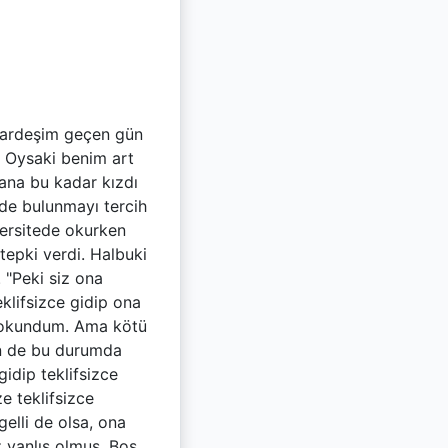
"Kardeşim geçen gün
! Oysaki benim art
bana bu kadar kızdı
nde bulunmayı tercih
versitede okurken
tepki verdi. Halbuki
 "Peki siz ona
klifsizce gidip ona
 dokundum. Ama kötü
Ben de bu durumda
idip teklifsizce
e teklifsizce
elli de olsa, ona
 yanlış olmuş. Boş