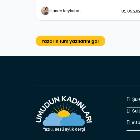
Hande Keykubat
01.05.20
Yazarın tüm yazılarını gör
Şul
Sul
inf