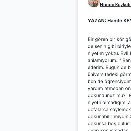
Hande Keykub
YAZAN: Hande K
Bir gören bir kör 
de senin gibi biriy
niyetim yoktu. Evli
anlamıyorum..." Ben 
ederim. Bugün de bi
üniversitedeki görm
ben de öğrenciydim 
yardım etmeden önce
dokundunuz mu?" Be
niyetli olmadığımı 
defalarca söylemekt
dokunabilir miydiniz
dokunsa boş bulunm
gidip konuşmadan, 