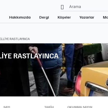
Hakkımızda
Dergi
Köşeler
Yazarlar
Ma
ELLİYE RASTLAYINCA
LİYE RASTLAYINCA
SAYI
TARIH
OKUNMA SAYISI