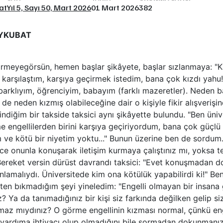
at
Yıl 5, Sayı 50, Mart 2026
01 Mart 2026
382
EYKUBAT
görmeyegörsün, hemen başlar şikâyete, başlar sızlanmaya: 
le karşılaştım, karşıya geçirmek istedim, bana çok kızdı yahu
 barklıyım, öğrenciyim, babayım (farklı mazeretler). Neden 
de neden kızmış olabileceğine dair o kişiyle fikir alışverişi
ndiğim bir takside taksici aynı şikâyette bulundu. "Ben üni
e engellilerden birini karşıya geçiriyordum, bana çok güçlü 
ve kötü bir niyetim yoktu..." Bunun üzerine ben de sordum.
 onunla konuşarak iletişim kurmaya çalıştınız mı, yoksa te
reket versin dürüst davrandı taksici: "Evet konuşmadan
anlamalıydı. Üniversitede kim ona kötülük yapabilirdi ki!" 
en bıkmadığım şeyi yineledim: "Engelli olmayan bir insana g
? Ya da tanımadığınız bir kişi siz farkında değilken gelip siz
az mıydınız? O görme engellinin kızması normal, çünkü eng
yardıma ihtiyacı olup olmadığını bile sormadan dokunmanız