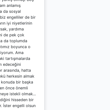
Adam anlamış
ya da sosyal
z engelliler de bir
ın iyi niyetlerinin
rsak, yardıma
ni de pek çok
 ya da toplumda
yatımız boyunca o
biliyorum. Ama
aki tartışmalarda
ım edeceğini
r arasında, hatta
ünkü herkesin almak
ir konuda bir başka
yden önce önemli
eye istekli olmak...
ldiğini hisseden bir
 İster engelli olsun