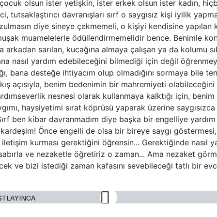
 çocuk olsun ister yetişkin, ister erkek olsun ister kadın, hiçb
ici, tutsaklaştırıcı davranışları sırf o saygısız kişi iyilik y
ulmasın diye sineye çekmemeli, o kişiyi kendisine yapılan
uşak muamelelerle ödüllendirmemelidir bence. Benimle ko
na arkadan sarılan, kucağına almaya çalışan ya da kolumu s
 nasıl yardım edebileceğini bilmediği için değil öğrenmeye
, bana desteğe ihtiyacım olup olmadığını sormaya bile tene
ış açısıyla, benim bedenimin bir mahremiyeti olabileceğini g
yardımseverlik nesnesi olarak kullanmaya kalktığı için, beni
ımı, haysiyetimi sırat köprüsü yaparak üzerine saygısızca 
ırf ben kibar davranmadım diye başka bir engelliye yardı
kardeşim! Önce engelli de olsa bir bireye saygı göstermesi,
 iletişim kurması gerektiğini öğrensin... Gerektiğinde nasıl 
sabırla ve nezaketle öğretiriz o zaman... Ama nezaket görm
ek ve bizi istediği zaman kafasını sevebileceği tatlı bir evc