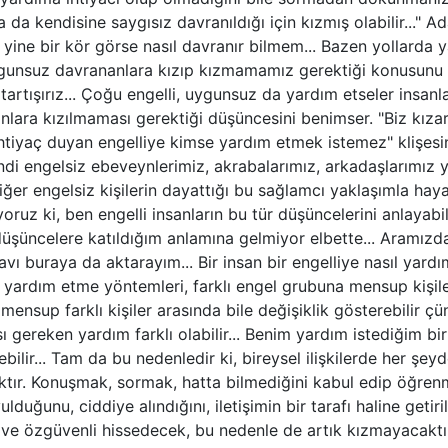
a da kendisine saygısız davranıldığı için kızmış olabilir..." 
ine bir kör görse nasıl davranır bilmem... Bazen yollarda 
gunsuz davrananlara kızıp kızmamamız gerektiği konusunu bi
artışırız... Çoğu engelli, uygunsuz da yardım etseler insanlar
onlara kızılmaması gerektiği düşüncesini benimser. "Biz kıza
htiyaç duyan engelliye kimse yardım etmek istemez" klişesi
Kendi engelsiz ebeveynlerimiz, akrabalarımız, arkadaşlarımız
iğer engelsiz kişilerin dayattığı bu sağlamcı yaklaşımla ha
yoruz ki, ben engelli insanların bu tür düşüncelerini anlaya
üşüncelere katıldığım anlamına gelmiyor elbette... Aramızd
avı buraya da aktarayım... Bir insan bir engelliye nasıl yard
ik yardım etme yöntemleri, farklı engel grubuna mensup kişile
mensup farklı kişiler arasında bile değişiklik gösterebilir ç
ı gereken yardım farklı olabilir... Benim yardım istediğim b
ilir... Tam da bu nedenledir ki, bireysel ilişkilerde her şe
aktır. Konuşmak, sormak, hatta bilmediğini kabul edip öğrenm
lduğunu, ciddiye alındığını, iletişimin bir tarafı haline getiri
 ve özgüvenli hissedecek, bu nedenle de artık kızmayacaktır.