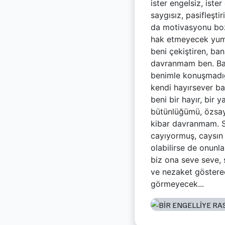
ister engelsiz, ister
saygısız, pasifleştir
da motivasyonu boz
hak etmeyecek yum
beni çekiştiren, ba
davranmam ben. Bana
benimle konuşmadığı
kendi hayırsever bak
beni bir hayır, bir 
bütünlüğümü, özsayg
kibar davranmam. S
cayıyormuş, caysın 
olabilirse de onunla
biz ona seve seve, 
ve nezaket gösterec
görmeyecek...