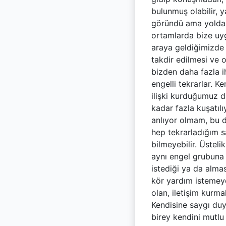
bulunmuş olabilir, y
göründü ama yolda y
ortamlarda bize uy
araya geldiğimizde t
takdir edilmesi ve 
bizden daha fazla i
engelli tekrarlar. 
ilişki kurduğumuz d
kadar fazla kuşatılı
anlıyor olmam, bu d
hep tekrarladığım s
bilmeyebilir. Üstel
aynı engel grubuna 
istediği ya da almas
kör yardım istemeyeb
olan, iletişim kurm
Kendisine saygı duyu
birey kendini mutlu