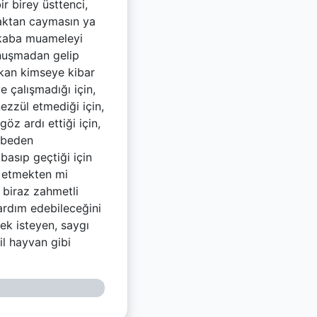
ir birey üsttenci,
apmaktan caymasın ya
 kaba muameleyi
nuşmadan gelip
ıkan kimseye kibar
 çalışmadığı için,
zzül etmediği için,
öz ardı ettiği için,
m beden
basıp geçtiği için
m etmekten mi
 biraz zahmetli
yardım edebileceğini
ek isteyen, saygı
il hayvan gibi