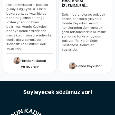
HASTANESİ
Hande Keykubat’ın babalar
İZLENİMLERİ...
günüyle ilgili yazısı: Aslına
bakarsanız bu yazı, hiç de
Şehir hastanelerine pek çok
babalar gününe ait değil.
nedenlerle karşı çıkıyoruz.
Zaten yazar da bunu
Hande Keykubat, erişim
belirtiyor. Hande Keykubat,
konularından dem vurarak
babaya kendi atalarından
şehir hastanelerinin olumsuz
miras kalan, ona giydirilen iki
yanlarına farklı bir açıdan
yanlış algıyı sorguluyor
bakıyor, ‘Bir Körün Şehir
‘Babasız Toplumum!” adlı
Hastanesi İzlenimleri’
yazısında.
yazısında.
Hande Keykubat
Hande Keykubat
20.06.2022
Söyleyecek sözümüz var!