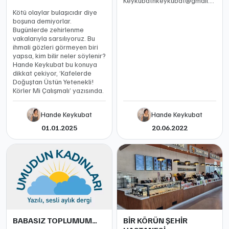
Keykubathkeykubat@gmail.comS
Zeynep KılıçSolcu bir
Kötü olaylar bulaşıcıdır diye
söylemle ne kadar yadsısak
boşuna demiyorlar.
da, bugün kapitalizmin tüm
Bugünlerde zehirlenme
dünyaya bir şekilde
vakalarıyla sarsılıyoruz. Bu
dayatmayı başardığı, artık
ihmali gözleri görmeyen biri
toplumd
yapsa, kim bilir neler söylenir?
Hande Keykubat bu konuya
dikkat çekiyor, ‘Kafelerde
Doğuştan Üstün Yetenekli!
Körler Mi Çalışmalı’ yazısında.
Hande Keykubat
Hande Keykubat
01.01.2025
20.06.2022
BABASIZ TOPLUMUM…
BİR KÖRÜN ŞEHİR