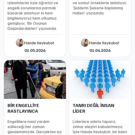
izlenimlerini öyle öğretici ve
ve somut örneklerle anlatıyor,
engelli sorunlarına parmak
‘Şiddetin Şekerle Kaplanmış
basarak anlatıyor ki hem
Halleri’ yazısında.
bilgileniyoruz hem ufkumuz
genişliyor, ‘Bir Oyunun
Düşündürdükleri’ yazısında.
Hande Keykubat
Hande Keykubat
01.05.2026
01.04.2026
BİR ENGELLİYE
TANRI DEĞİL İNSAN
RASTLAYINCA
LİDER
Engellilere nasıl yardım
Liderlere adeta taparız,
edileceği her zaman
zinhar eleştiri kabuletmeyiz.
gündemimizde. Gerçekten siz
İşte Hande Keykubat, bir lideri