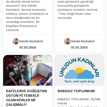
de destek olmak istiyor
nasıl görmemiz gerektiği
musunuz? İşte Hande
konusunda görüşlerini
Keykubat, destek konusunu
paylaşıyor örnekler vererek,
irdeliyor çarpıcı örneklerle ve
“Tanrı Değil İnsan Lider’
ders niteliğindeki bir bir
yazısında.
sıraladığı önerilerle, ‘Bir
Engelliye Rastlayınca’
yazısıyla.
Hande Keykubat
Hande Keykubat
01.03.2026
01.01.2025
KAFELERDE DOĞUŞTAN
BABASIZ TOPLUMUM
ÜSTÜN YETENEKLİ!
BABASIZ TOPLUMUM…YAZAN:
OLAN KÖRLER Mİ
Hande
ÇALIŞMALI?