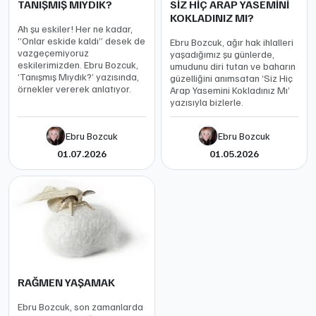
TANIŞMIŞ MIYDIK?
SİZ HİÇ ARAP YASEMİNİ
KOKLADINIZ MI?
Ah şu eskiler! Her ne kadar,
“Onlar eskide kaldı” desek de
Ebru Bozcuk, ağır hak ihlalleri
vazgeçemiyoruz
yaşadığımız şu günlerde,
eskilerimizden. Ebru Bozcuk,
umudunu diri tutan ve baharın
‘Tanışmış Mıydık?’ yazısında,
güzelliğini anımsatan ‘Siz Hiç
örnekler vererek anlatıyor.
Arap Yasemini Kokladınız Mı’
yazısıyla bizlerle.
Ebru Bozcuk
Ebru Bozcuk
01.07.2026
01.05.2026
RAĞMEN YAŞAMAK
Ebru Bozcuk, son zamanlarda