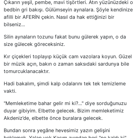
Çıkarın yeşil, pembe, mavi tişörtleri. Atın yüzünüzdeki o
bedbin gri bakışı. Gülümseyin aynalara. Şöyle kendinize
afilli bir AFERİN çekin. Nasıl da hak ettiğinizi bir
bilseniz...
Silin aynaların tozunu fakat bunu gülerek yapın, o da
size gülecek göreceksiniz.
Kır çiçekleri toplayıp küçük cam vazolara koyun. Güzel
bir müzik açın, bakın o zaman saksıdaki sardunya bile
tomurcuklanacaktır.
Hadi bakalım, şimdi kalp odalarını tek tek temizleme
vakti.
"Memleketime bahar gelir mi ki?..." diye sorduğunuzu
duyar gibiyim. Elbette gelecek. Bizim memleketimiz
Akdeniz’de, elbette önce buralara gelecek.
Bundan sonra yegâne hevesimiz yazın gelişini
beklemek. Yalan yok Kasım ayından beri "ne kaldı ki"