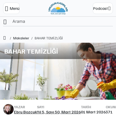
Menü
Podcast
Ana Sayfa
Makaleler
BAHAR TEMİZLİĞİ
BAHAR TEMİZLİĞİ
YAZAR
SAYI
TARIH
OKUNM
Ebru Bozcuk
Yıl 5, Sayı 50, Mart 2026
01 Mart 2026
371