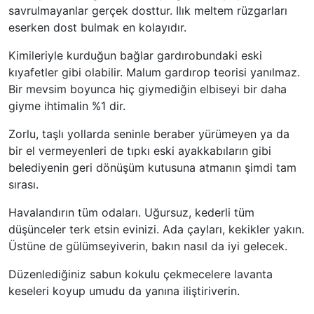
savrulmayanlar gerçek dosttur. Ilık meltem rüzgarları
eserken dost bulmak en kolayıdır.
Kimileriyle kurduğun bağlar gardırobundaki eski
kıyafetler gibi olabilir. Malum gardırop teorisi yanılmaz.
Bir mevsim boyunca hiç giymediğin elbiseyi bir daha
giyme ihtimalin %1 dir.
Zorlu, taşlı yollarda seninle beraber yürümeyen ya da
bir el vermeyenleri de tıpkı eski ayakkabıların gibi
belediyenin geri dönüşüm kutusuna atmanın şimdi tam
sırası.
Havalandırın tüm odaları. Uğursuz, kederli tüm
düşünceler terk etsin evinizi. Ada çayları, kekikler yakın.
Üstüne de gülümseyiverin, bakın nasıl da iyi gelecek.
Düzenlediğiniz sabun kokulu çekmecelere lavanta
keseleri koyup umudu da yanına iliştiriverin.