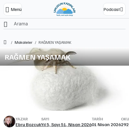
Menü
Podcast
Ana Sayfa
Makaleler
RAĞMEN YAŞAMAK
RAĞMEN YAŞAMAK
YAZAR
SAYI
TARIH
OKU
Ebru Bozcuk
Yıl 5, Sayı 51, Nisan 2026
01 Nisan 2026
292