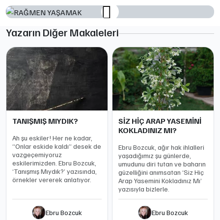
Yazarın Diğer Makaleleri
TANIŞMIŞ MIYDIK?
SİZ HİÇ ARAP YASEMİNİ
KOKLADINIZ MI?
Ah şu eskiler! Her ne kadar,
“Onlar eskide kaldı” desek de
Ebru Bozcuk, ağır hak ihlalleri
vazgeçemiyoruz
yaşadığımız şu günlerde,
eskilerimizden. Ebru Bozcuk,
umudunu diri tutan ve baharın
‘Tanışmış Mıydık?’ yazısında,
güzelliğini anımsatan ‘Siz Hiç
örnekler vererek anlatıyor.
Arap Yasemini Kokladınız Mı’
yazısıyla bizlerle.
Ebru Bozcuk
Ebru Bozcuk