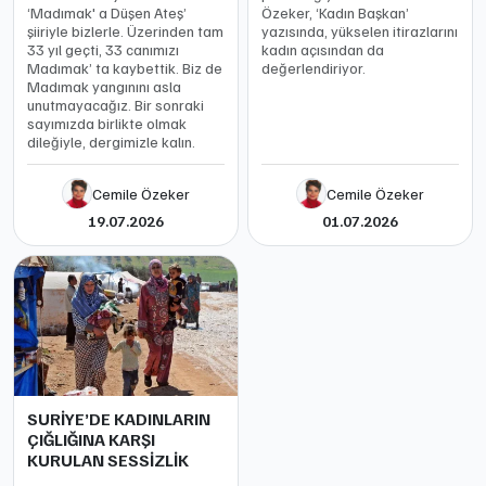
‘Madımak' a Düşen Ateş’
Özeker, ‘Kadın Başkan’
şiiriyle bizlerle. Üzerinden tam
yazısında, yükselen itirazlarını
33 yıl geçti, 33 canımızı
kadın açısından da
Madımak’ ta kaybettik. Biz de
değerlendiriyor.
Madımak yangınını asla
unutmayacağız. Bir sonraki
sayımızda birlikte olmak
dileğiyle, dergimizle kalın.
Cemile Özeker
Cemile Özeker
19.07.2026
01.07.2026
SURİYE’DE KADINLARIN
ÇIĞLIĞINA KARŞI
KURULAN SESSİZLİK