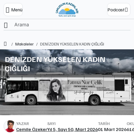
Menü
Podcast
Ana Sayfa
Makaleler
DENİZDEN YÜKSELEN KADIN ÇIĞLIĞI
DENİZDEN YÜKSELEN KADIN
ÇIĞLIĞI
YAZAR
SAYI
TARIH
OKU
Cemile Özeker
Yıl 5, Sayı 50, Mart 2026
01 Mart 2026
61