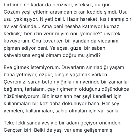
birbirine ne kadar da benziyor, isteksiz, durgun…
Gözüm yeşil çitlerin arasından çıkan kedide şimdi. Usul
usul yaklaşıyor. Niyeti belli. Hazır hareketi kısıtlanmış bir
av var önünde… Ama beni hesaba katmıyor kurnaz
kedicik,” ben izin verir miyim onu yemene?” diyerek
kovuyorum. Onu kovarken bir yandan da vicdanım
pişman ediyor beni. Ya açsa, güzel bir sabah
kahvaltısına engel olmam doğru mu şimdi?
Eve gitmek istemiyorum. Duvarların sınırladığı yaşam
bana yetmiyor, özgür, dingin yaşamak varken…
Çevremizi saran beton yığınlarının yerinde bir zamanlar
bağların, tarlaların, çayır çimenin olduğunu düşündükçe
hüzünleniyorum. Biz insanların her şeyi kendileri için
kullanmaları bir kez daha dokunuyor bana. Her şey
yemeleri, kullanmaları, sahip olmaları için var sanki.
Tekerlekli sandalyesiyle bir adam geçiyor önümden.
Gençten biri. Belki de yaşı var ama gelişememiş