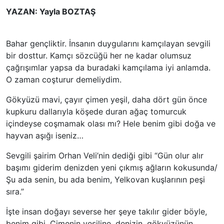
YAZAN: Yayla BOZTAŞ
Bahar gençliktir. İnsanın duygularını kamçılayan sevgili
bir dosttur. Kamçı sözcüğü her ne kadar olumsuz
çağrışımlar yapsa da buradaki kamçılama iyi anlamda.
O zaman coşturur demeliydim.
Gökyüzü mavi, çayır çimen yeşil, daha dört gün önce
kupkuru dallarıyla köşede duran ağaç tomurcuk
içindeyse coşmamak olası mı? Hele benim gibi doğa ve
hayvan aşığı iseniz…
Sevgili şairim Orhan Veli’nin dediği gibi “Gün olur alır
başımı giderim denizden yeni çıkmış ağların kokusunda/
Şu ada senin, bu ada benim, Yelkovan kuşlarının peşi
sıra.”
İşte insan doğayı severse her şeye takılır gider böyle,
benim gibi. Çimenin yeşiline, denizin, gökyüzünün