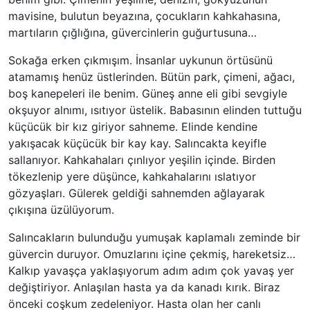
mavisine, bulutun beyazına, çocukların kahkahasına,
martıların çığlığına, güvercinlerin guğurtusuna…
Sokağa erken çıkmışım. İnsanlar uykunun örtüsünü
atamamış henüz üstlerinden. Bütün park, çimeni, ağacı,
boş kanepeleri ile benim. Güneş anne eli gibi sevgiyle
okşuyor alnımı, ısıtıyor üstelik. Babasının elinden tuttuğu
küçücük bir kız giriyor sahneme. Elinde kendine
yakışacak küçücük bir kay kay. Salıncakta keyifle
sallanıyor. Kahkahaları çınlıyor yeşilin içinde. Birden
tökezlenip yere düşünce, kahkahalarını ıslatıyor
gözyaşları. Gülerek geldiği sahnemden ağlayarak
çıkışına üzülüyorum.
Salıncakların bulunduğu yumuşak kaplamalı zeminde bir
güvercin duruyor. Omuzlarını içine çekmiş, hareketsiz…
Kalkıp yavaşça yaklaşıyorum adım adım çok yavaş yer
değiştiriyor. Anlaşılan hasta ya da kanadı kırık. Biraz
önceki coşkum zedeleniyor. Hasta olan her canlı