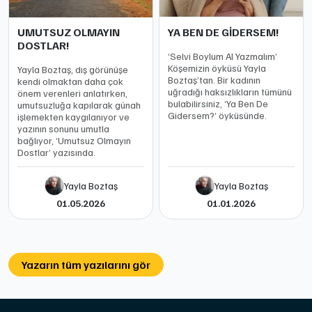
UMUTSUZ OLMAYIN
YA BEN DE GİDERSEM!
DOSTLAR!
‘Selvi Boylum Al Yazmalım’
Köşemizin öyküsü Yayla
Yayla Boztaş, dış görünüşe
Boztaş’tan. Bir kadının
kendi olmaktan daha çok
uğradığı haksızlıkların tümünü
önem verenleri anlatırken,
bulabilirsiniz, ‘Ya Ben De
umutsuzluğa kapılarak günah
Gidersem?’ öyküsünde.
işlemekten kaygılanıyor ve
yazının sonunu umutla
bağlıyor, ‘Umutsuz Olmayın
Dostlar’ yazısında.
Yayla Boztaş
Yayla Boztaş
01.05.2026
01.01.2026
Yazarın tüm yazılarını gör