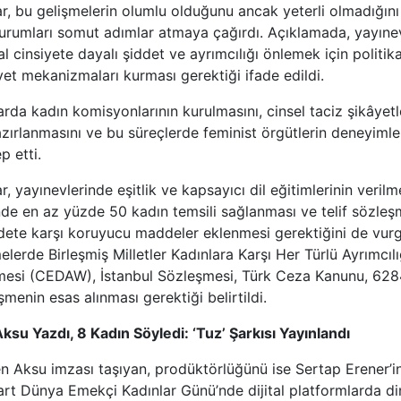
r, bu gelişmelerin olumlu olduğunu ancak yeterli olmadığını
urumları somut adımlar atmaya çağırdı. Açıklamada, yayınev
 cinsiyete dayalı şiddet ve ayrımcılığı önlemek için politika
yet mekanizmaları kurması gerektiği ifade edildi.
rda kadın komisyonlarının kurulmasını, cinsel taciz şikâyetl
azırlanmasını ve bu süreçlerde feminist örgütlerin deneyiml
p etti.
, yayınevlerinde eşitlik ve kapsayıcı dil eğitimlerinin verilme
nde en az yüzde 50 kadın temsili sağlanması ve telif sözleş
ddete karşı koruyucu maddeler eklenmesi gerektiğini de vur
lerde Birleşmiş Milletler Kadınlara Karşı Her Türlü Ayrımcıl
şmesi (CEDAW), İstanbul Sözleşmesi, Türk Ceza Kanunu, 6284
şmenin esas alınması gerektiği belirtildi.
ksu Yazdı, 8 Kadın Söyledi: ‘Tuz’ Şarkısı Yayınlandı
 Aksu imzası taşıyan, prodüktörlüğünü ise Sertap Erener’in
Mart Dünya Emekçi Kadınlar Günü’nde dijital platformlarda din