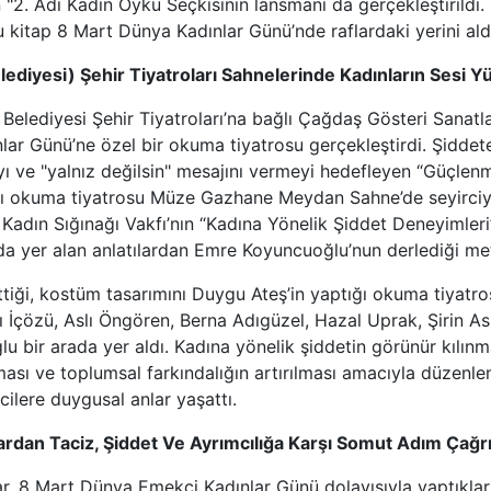
 "2. Adı Kadın Öykü Seçkisinin lansmanı da gerçekleştirildi. 
u kitap 8 Mart Dünya Kadınlar Günü’nde raflardaki yerini ald
ediyesi) Şehir Tiyatroları Sahnelerinde Kadınların Sesi Y
 Belediyesi Şehir Tiyatroları’na bağlı Çağdaş Gösteri Sanat
ar Günü’ne özel bir okuma tiyatrosu gerçekleştirdi. Şiddet
yı ve "yalnız değilsin" mesajını vermeyi hedefleyen “Güçlenm
lı okuma tiyatrosu Müze Gazhane Meydan Sahne’de seyirciyl
 Kadın Sığınağı Vakfı’nın “Kadına Yönelik Şiddet Deneyimleri”
ında yer alan anlatılardan Emre Koyuncuoğlu’nun derlediği me
ttiği, kostüm tasarımını Duygu Ateş’in yaptığı okuma tiyat
lı İçözü, Aslı Öngören, Berna Adıgüzel, Hazal Uprak, Şirin 
 bir arada yer aldı. Kadına yönelik şiddetin görünür kılın
ması ve toplumsal farkındalığın artırılması amacıyla düzenle
rcilere duygusal anlar yaşattı.
ardan Taciz, Şiddet Ve Ayrımcılığa Karşı Somut Adım Çağrı
r, 8 Mart Dünya Emekçi Kadınlar Günü dolayısıyla yaptıkla