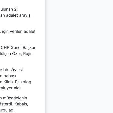
bulunan 21
an adalet arayışı,
için verilen adalet
, CHP Genel Başkan
Gülşen Özer, Rojin
 bir söyleşi
in babası
n Klinik Psikolog
k yer aldı.
len mücadelenin
österdi. Kabaiş,
urguladı.