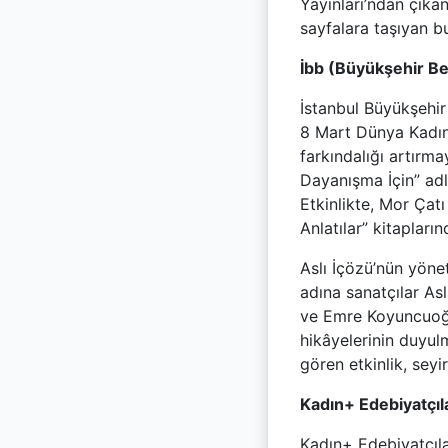
Yayınları’ndan çıkan
sayfalara taşıyan b
İbb (Büyükşehir Bel
İstanbul Büyükşehir
8 Mart Dünya Kadınl
farkındalığı artırma
Dayanışma İçin” ad
Etkinlikte, Mor Çatı
Anlatılar” kitaplar
Aslı İçözü’nün yöne
adına sanatçılar As
ve Emre Koyuncuoğlu
hikâyelerinin duyul
gören etkinlik, seyi
Kadın+ Edebiyatçıl
Kadın+ Edebiyatçıla