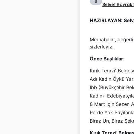
S
Selvet Bayrak
HAZIRLAYAN: Sel
Merhabalar, değerli
sizlerleyiz.
Önce Başlıklar:
Kırık Terazi' Belges
Adı Kadın Öykü Yarı
İbb (Büyükşehir Bel
Kadın+ Edebiyatçıla
8 Mart Için Sezen A
Perde Yok Sayılanla
Biraz Un, Biraz Şek
Kırık Terazi' Belge