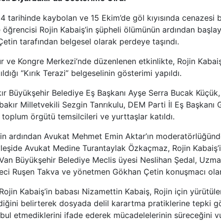
4 tarihinde kaybolan ve 15 Ekim’de göl kıyısında cenazesi 
e öğrencisi Rojin Kabaiş’in şüpheli ölümünün ardından başlay
tin tarafından belgesel olarak perdeye taşındı.
r ve Kongre Merkezi’nde düzenlenen etkinlikte, Rojin Kabaiş 
ldığı “Kırık Terazi” belgeselinin gösterimi yapıldı.
ır Büyükşehir Belediye Eş Başkanı Ayşe Serra Bucak Küçük
akır Milletvekili Sezgin Tanrıkulu, DEM Parti İl Eş Başkanı 
il toplum örgütü temsilcileri ve yurttaşlar katıldı.
nin ardından Avukat Mehmet Emin Aktar’ın moderatörlüğünde
öyleşide Avukat Medine Turantaylak Özkaçmaz, Rojin Kabaiş’
Van Büyükşehir Belediye Meclis üyesi Neslihan Şedal, Uzma
eci Ruşen Takva ve yönetmen Gökhan Çetin konuşmacı olara
ojin Kabaiş’in babası Nizamettin Kabaiş, Rojin için yürütü
iğini belirterek dosyada delil karartma pratiklerine tepki g
kabul etmediklerini ifade ederek mücadelelerinin süreceğini v