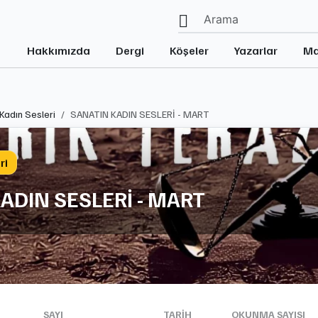
Hakkımızda
Dergi
Köşeler
Yazarlar
Ma
Kadın Sesleri
SANATIN KADIN SESLERİ - MART
ri
ADIN SESLERİ - MART
SAYI
TARIH
OKUNMA SAYISI