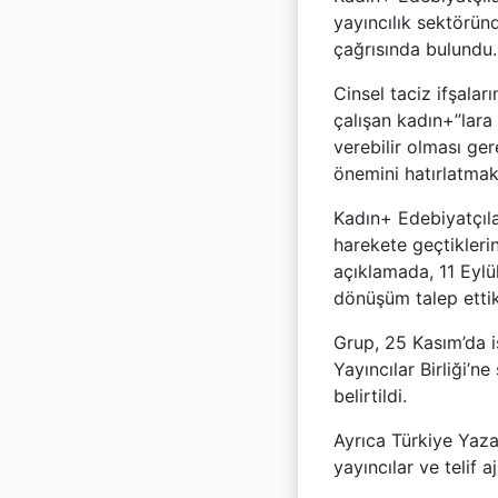
yayıncılık sektörün
çağrısında bulundu.
Cinsel taciz ifşalar
çalışan kadın+”lara
verebilir olması ger
önemini hatırlatmak 
Kadın+ Edebiyatçılar
harekete geçtikleri
açıklamada, 11 Eylü
dönüşüm talep ettikle
Grup, 25 Kasım’da i
Yayıncılar Birliği’
belirtildi.
Ayrıca Türkiye Yazar
yayıncılar ve telif a