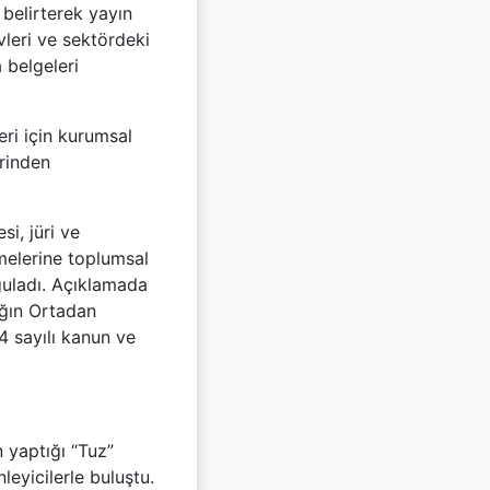
 belirterek yayın
leri ve sektördeki
 belgeleri
eri için kurumsal
erinden
si, jüri ve
melerine toplumsal
guladı. Açıklamada
ığın Ortadan
 sayılı kanun ve
 yaptığı “Tuz”
leyicilerle buluştu.