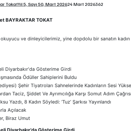
tar Tokat
Yıl 5, Sayı 50, Mart 2026
24 Mart 2026
362
vet BAYRAKTAR TOKAT
 okuyucu ve dinleyicilerimiz, yine dopdolu bir sanatın kadın 
eli Diyarbakır'da Gösterime Girdi
şmasında Ödüller Sahiplerini Buldu
ediyesi) Şehir Tiyatroları Sahnelerinde Kadınların Sesi Yükse
rdan Taciz, Şiddet Ve Ayrımcılığa Karşı Somut Adım Çağrıs
ksu Yazdı, 8 Kadın Söyledi: ‘Tuz’ Şarkısı Yayınlandı
rla Açılacak
er, Biraz Umut
seli Diyarbakır'da Gösterime Girdi