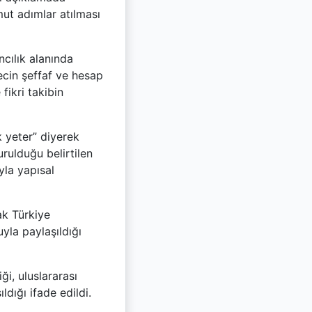
mut adımlar atılması
ncılık alanında
ecin şeffaf ve hesap
fikri takibin
k yeter” diyerek
rulduğu belirtilen
yla yapısal
ak Türkiye
yla paylaşıldığı
ği, uluslararası
ldığı ifade edildi.