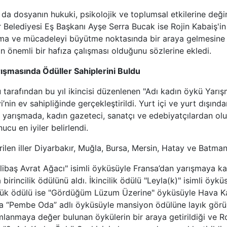
da dosyanın hukuki, psikolojik ve toplumsal etkilerine değ
 Belediyesi Eş Başkanı Ayşe Serra Bucak ise Rojin Kabaiş'i
ma ve mücadeleyi büyütme noktasında bir araya gelmesine 
in önemli bir hafıza çalışması olduğunu sözlerine ekledi.
ışmasında Ödüller Sahiplerini Buldu
 tarafından bu yıl ikincisi düzenlenen "Adı kadın öykü Yarış
nin ev sahipliğinde gerçekleştirildi. Yurt içi ve yurt dışınd
yarışmada, kadın gazeteci, sanatçı ve edebiyatçılardan oluş
cu en iyiler belirlendi.
len iller Diyarbakır, Muğla, Bursa, Mersin, Hatay ve Batman
libaş Avrat Ağacı" isimli öyküsüyle Fransa’dan yarışmaya kat
irincilik ödülünü aldı. İkincilik ödülü "Leyla(k)" isimli öykü
lük ödülü ise "Gördüğüm Lüzum Üzerine" öyküsüyle Hava Kan
da “Pembe Oda” adlı öyküsüyle mansiyon ödülüne layık görül
ımlanmaya değer bulunan öykülerin bir araya getirildiği ve