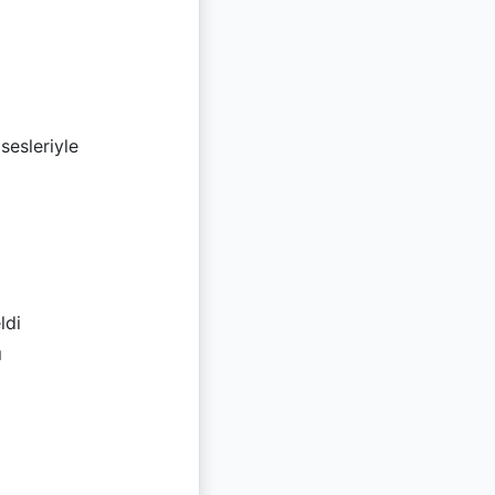
sesleriyle
ldi
ı