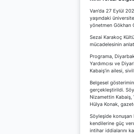
Van’da 27 Eylül 202
yaşındaki üniversit
yönetmen Gökhan Çe
Sezai Karakoç Kültü
mücadelesinin anlatı
Programa, Diyarbak
Yardımcısı ve Diyarb
Kabaiş’in ailesi, siv
Belgesel gösterimi
gerçekleştirildi. S
Nizamettin Kabaiş, 
Hülya Konak, gazet
Söyleşide konuşan R
kendilerine güç verd
intihar iddialarını 