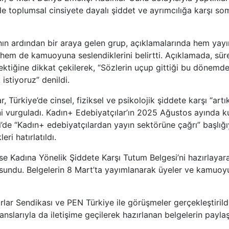
de toplumsal cinsiyete dayalı şiddet ve ayrımcılığa karşı so
ının ardından bir araya gelen grup, açıklamalarında hem yayı
 hem de kamuoyuna seslendiklerini belirtti. Açıklamada, sür
ektiğine dikkat çekilerek, “Sözlerin uçup gittiği bu dönemde 
istiyoruz” denildi.
, Türkiye’de cinsel, fiziksel ve psikolojik şiddete karşı “artı
ni vurguladı. Kadın+ Edebiyatçılar’ın 2025 Ağustos ayında ku
l’de “Kadın+ edebiyatçılardan yayın sektörüne çağrı” başlığı
ri hatırlatıldı.
se Kadına Yönelik Şiddete Karşı Tutum Belgesi’ni hazırlayar
ne sundu. Belgelerin 8 Mart’ta yayımlanarak üyeler ve kamuoyu
lar Sendikası ve PEN Türkiye ile görüşmeler gerçekleştirildi
janslarıyla da iletişime geçilerek hazırlanan belgelerin paylaşı