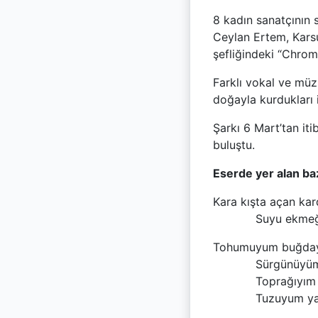
8 kadın sanatçının s
Ceylan Ertem, Karsu
şefliğindeki “Chrom
Farklı vokal ve müzi
doğayla kurdukları i
Şarkı 6 Mart’tan iti
buluştu.
Eserde yer alan baz
Kara kışta açan kar
Suyu ekmeği yo
Tohumuyum buğday
Sürgünüyüm zey
Toprağıyım an
Tuzuyum yaranı