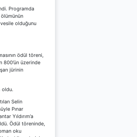
indi. Programda
n ölümünün
vesile olduğunu
masının ödül töreni,
an 800’ün üzerinde
an jürinin
 oldu.
ılan Selin
süyle Pınar
tar Yıldırım’a
dü. Ödül töreninde,
 Roman oku