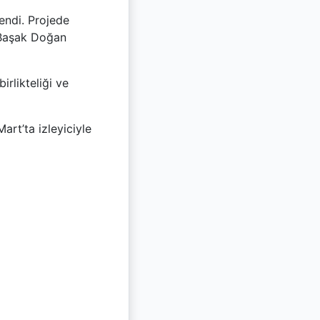
lendi. Projede
e Başak Doğan
irlikteliği ve
art’ta izleyiciyle