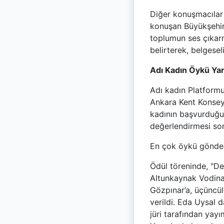
Diğer konuşmacılar 
konuşan Büyükşehir
toplumun ses çıkar
belirterek, belgesel
Adı Kadın Öykü Yar
Adı kadın Platformu
Ankara Kent Konseyi’
kadının başvurduğu 
değerlendirmesi sonu
En çok öykü gönderi
Ödül töreninde, "De
Altunkaynak Vodina b
Gözpınar’a, üçüncü
verildi. Eda Uysal 
jüri tarafından yay