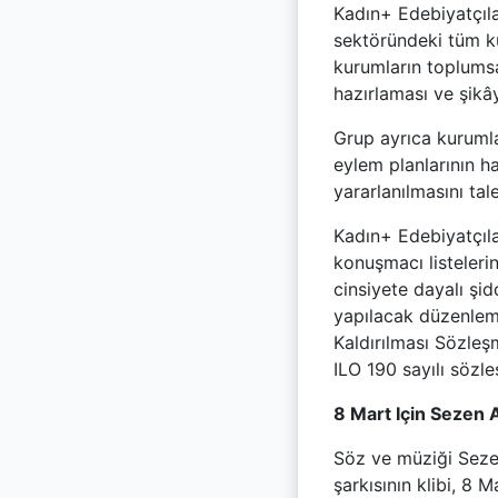
Kadın+ Edebiyatçıla
sektöründeki tüm k
kurumların toplumsal
hazırlaması ve şikâ
Grup ayrıca kurumla
eylem planlarının h
yararlanılmasını tale
Kadın+ Edebiyatçılar
konuşmacı listeleri
cinsiyete dayalı şi
yapılacak düzenleme
Kaldırılması Sözle
ILO 190 sayılı sözle
8 Mart Için Sezen A
Söz ve müziği Sezen
şarkısının klibi, 8 