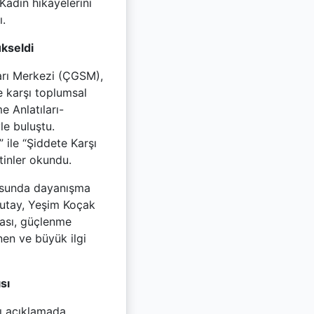
Kadın hikayelerini
ı.
ükseldi
ları Merkezi (ÇGSM),
e karşı toplumsal
e Anlatıları-
e buluştu.
 ile “Şiddete Karşı
tinler okundu.
rosunda dayanışma
Asutay, Yeşim Koçak
ması, güçlenme
nen ve büyük ilgi
sı
rı açıklamada