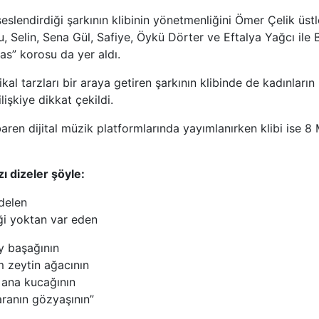
eslendirdiği şarkının klibinin yönetmenliğini Ömer Çelik üst
, Selin, Sena Gül, Safiye, Öykü Dörter ve Eftalya Yağcı il
as” korosu da yer aldı.
kal tarzları bir araya getiren şarkının klibinde de kadınların b
lişkiye dikkat çekildi.
baren dijital müzik platformlarında yayımlanırken klibi ise 8 M
ı dizeler şöyle:
delen
ktan var eden
 başağının
tin ağacının
a kucağının
n gözyaşının”