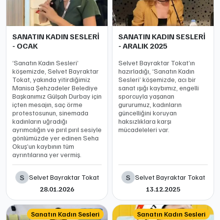
SANATIN KADIN SESLERİ
SANATIN KADIN SESLERİ
- OCAK
- ARALIK 2025
‘Sanatın Kadın Sesleri’
Selvet Bayraktar Tokat’ın
köşemizde, Selvet Bayraktar
hazırladığı, ‘Sanatın Kadın
Tokat, yakında yitirdiğimiz
Sesleri’ köşemizde, acı bir
Manisa Şehzadeler Belediye
sanat ışığı kaybımız, engelli
Başkanımız Gülşah Durbay için
sporcuyla yaşanan
içten mesajın, saç örme
gururumuz, kadınların
protestosunun, sinemada
güncelliğini koruyan
kadınların uğradığı
haksızlıklara karşı
ayrımcılığın ve pırıl pırıl sesiyle
mücadeleleri var.
gönlümüzde yer edinen Seha
Okuş’un kaybının tüm
ayrıntılarına yer vermiş.
S
S
Selvet Bayraktar Tokat
Selvet Bayraktar Tokat
28.01.2026
13.12.2025
Sanatın Kadın Sesleri
Sanatın Kadın Sesleri