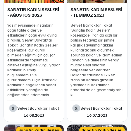
SANATIN KADIN SESLERİ
SANATIN KADIN SESLERİ
- AĞUSTOS 2023
- TEMMUZ 2023
Yaz mevsiminde insanların
Selvet Bayraktar Tokat
çoğu tatile gider ve
‘Sanatın Kadın Sesleri’
etkinliklerin çoğu eylül ayına
köşemizde, İran’da gizli bir
bırakılır. Selvet Bayraktar
polisin tecavüz girişimine
Tokat ‘Sanatın Kadın Sesleri’
karşılık savunma hakkını
köşemizde, dur durak
kullanarak onu öldürmek
bilmeden eğitim için çalışan,
zorunda kalan ve idam edilen
etkinliklerde toplumsal
Reyhani ve annesinin verdiği
cinsiyet eşitliğine vurgu yapan
mücadeleyi anlatan
kadınları bulmuş
belgesele yer verirken,
bilgilenmemiz ve
Hollanda tarihinde ilk kez
gururlanmamız için. İran’daki
trans bir kadının güzellik
kadınların engellenen sanat
yarışmasını kazanması
etkinlikleri yasağına da
haberini de es geçmemiş tabii
değinmeden edememiş.
ki.
S
S
Selvet Bayraktar Tokat
Selvet Bayraktar Tokat
16.08.2023
16.07.2023
Sanatın Kadın Sesleri
Sanatın Kadın Sesleri