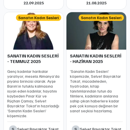
22.09.2025
21.08.2025
Sanatın Kadın Sesleri
Sanatın Kadın Sesleri
SANATIN KADIN SESLERİ
SANATIN KADIN SESLERİ
- TEMMUZ 2025
- HAZİRAN 2025
Genç kadınlar harikalar
‘Sanatın Kadın Sesleri’
yaratıyor, mesela Almanya’da
köşemizde, Selvet Bayraktar
piyano birincisi olarak. Ayşe
Tokat, mücadeleden,
Barım’ın tutuklu kalmasına
tiyatrodan, kitap
isyan eden kadınlar, hayatını
tanıtımlarından tutun da
kaybeden Pınar Kür ve
filmlere, kadınların anılarına
Rüçhan Çamay, Selvet
sahip çıkan haberlere kadar
Bayraktar Tokat’ın hazırladığı
pek çok konuya değinen bir
‘Sanatın Kadın Sesleri’
sanat seçkisi hazırlamış.
köşemizde.
S
S
Selvet Bayraktar Tokat
Selvet Bayraktar Tokat