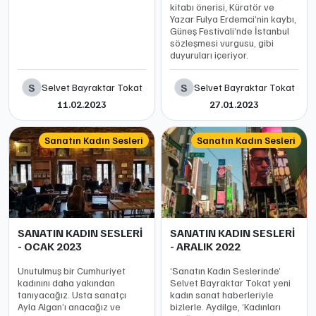
kitabı önerisi, Küratör ve
Yazar Fulya Erdemci’nin kaybı,
Güneş Festivali’nde İstanbul
sözleşmesi vurgusu, gibi
duyuruları içeriyor.
S
S
Selvet Bayraktar Tokat
Selvet Bayraktar Tokat
11.02.2023
27.01.2023
Sanatın Kadın Sesleri
Sanatın Kadın Sesleri
SANATIN KADIN SESLERİ
SANATIN KADIN SESLERİ
- OCAK 2023
- ARALIK 2022
Unutulmuş bir Cumhuriyet
‘Sanatın Kadın Seslerinde’
kadınını daha yakından
Selvet Bayraktar Tokat yeni
tanıyacağız. Usta sanatçı
kadın sanat haberleriyle
Ayla Algan’ı anacağız ve
bizlerle. Aydilge, ‘Kadınları