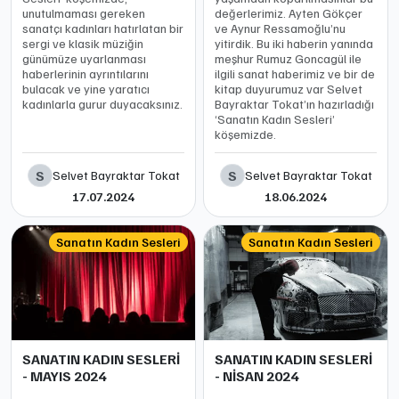
unutulmaması gereken
değerlerimiz. Ayten Gökçer
sanatçı kadınları hatırlatan bir
ve Aynur Ressamoğlu’nu
sergi ve klasik müziğin
yitirdik. Bu iki haberin yanında
günümüze uyarlanması
meşhur Rumuz Goncagül ile
haberlerinin ayrıntılarını
ilgili sanat haberimiz ve bir de
bulacak ve yine yaratıcı
kitap duyurumuz var Selvet
kadınlarla gurur duyacaksınız.
Bayraktar Tokat’ın hazırladığı
‘Sanatın Kadın Sesleri’
köşemizde.
S
S
Selvet Bayraktar Tokat
Selvet Bayraktar Tokat
17.07.2024
18.06.2024
Sanatın Kadın Sesleri
Sanatın Kadın Sesleri
SANATIN KADIN SESLERİ
SANATIN KADIN SESLERİ
- MAYIS 2024
- NİSAN 2024