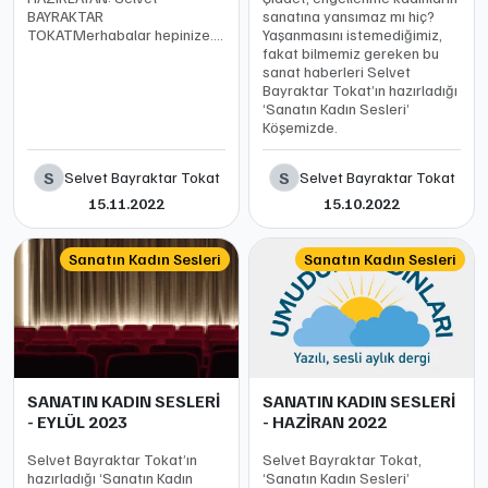
BAYRAKTAR
sanatına yansımaz mı hiç?
TOKATMerhabalar hepinize.
Yaşanmasını istemediğimiz,
Yine kadına ve sanata dair
fakat bilmemiz gereken bu
haberlerimizle
sanat haberleri Selvet
beraberiz.Önce
Bayraktar Tokat’ın hazırladığı
başlıklar:Kitap önerisi:
‘Sanatın Kadın Sesleri’
Mahpusun Gelini• Türkiye'de
Köşemizde.
kadın senaristin sansürlenen
dizisi
S
S
Selvet Bayraktar Tokat
Selvet Bayraktar Tokat
15.11.2022
15.10.2022
Sanatın Kadın Sesleri
Sanatın Kadın Sesleri
SANATIN KADIN SESLERİ
SANATIN KADIN SESLERİ
- EYLÜL 2023
- HAZİRAN 2022
Selvet Bayraktar Tokat’ın
Selvet Bayraktar Tokat,
hazırladığı ‘Sanatın Kadın
‘Sanatın Kadın Sesleri’