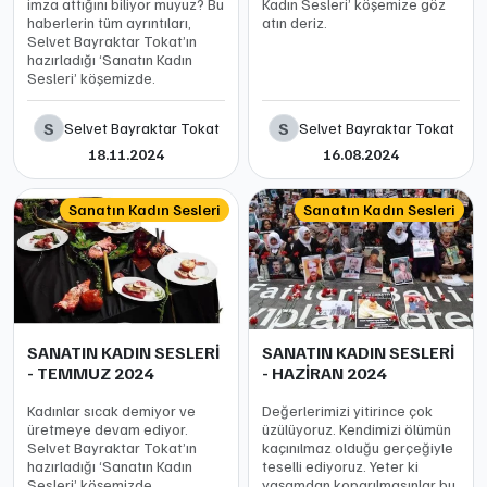
imza attığını biliyor muyuz? Bu
Kadın Sesleri’ köşemize göz
haberlerin tüm ayrıntıları,
atın deriz.
Selvet Bayraktar Tokat’ın
hazırladığı ‘Sanatın Kadın
Sesleri’ köşemizde.
S
S
Selvet Bayraktar Tokat
Selvet Bayraktar Tokat
18.11.2024
16.08.2024
Sanatın Kadın Sesleri
Sanatın Kadın Sesleri
SANATIN KADIN SESLERİ
SANATIN KADIN SESLERİ
- TEMMUZ 2024
- HAZİRAN 2024
Kadınlar sıcak demiyor ve
Değerlerimizi yitirince çok
üretmeye devam ediyor.
üzülüyoruz. Kendimizi ölümün
Selvet Bayraktar Tokat’ın
kaçınılmaz olduğu gerçeğiyle
hazırladığı ‘Sanatın Kadın
teselli ediyoruz. Yeter ki
Sesleri’ köşemizde,
yaşamdan koparılmasınlar bu