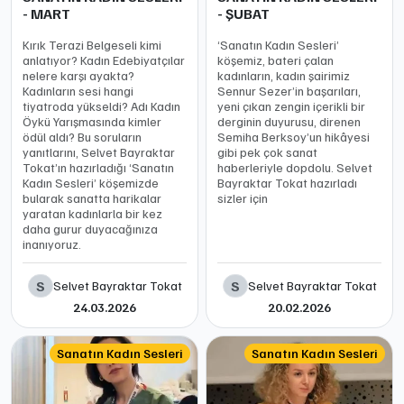
- MART
- ŞUBAT
Kırık Terazi Belgeseli kimi
‘Sanatın Kadın Sesleri’
anlatıyor? Kadın Edebiyatçılar
köşemiz, bateri çalan
nelere karşı ayakta?
kadınların, kadın şairimiz
Kadınların sesi hangi
Sennur Sezer’in başarıları,
tiyatroda yükseldi? Adı Kadın
yeni çıkan zengin içerikli bir
Öykü Yarışmasında kimler
derginin duyurusu, direnen
ödül aldı? Bu soruların
Semiha Berksoy’un hikâyesi
yanıtlarını, Selvet Bayraktar
gibi pek çok sanat
Tokat’ın hazırladığı ‘Sanatın
haberleriyle dopdolu. Selvet
Kadın Sesleri’ köşemizde
Bayraktar Tokat hazırladı
bularak sanatta harikalar
sizler için
yaratan kadınlarla bir kez
daha gurur duyacağınıza
inanıyoruz.
S
S
Selvet Bayraktar Tokat
Selvet Bayraktar Tokat
24.03.2026
20.02.2026
Sanatın Kadın Sesleri
Sanatın Kadın Sesleri