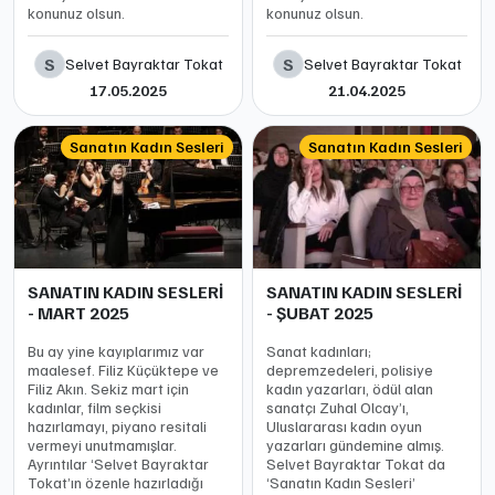
konunuz olsun.
konunuz olsun.
S
S
Selvet Bayraktar Tokat
Selvet Bayraktar Tokat
17.05.2025
21.04.2025
Sanatın Kadın Sesleri
Sanatın Kadın Sesleri
SANATIN KADIN SESLERİ
SANATIN KADIN SESLERİ
- MART 2025
- ŞUBAT 2025
Bu ay yine kayıplarımız var
Sanat kadınları;
maalesef. Filiz Küçüktepe ve
depremzedeleri, polisiye
Filiz Akın. Sekiz mart için
kadın yazarları, ödül alan
kadınlar, film seçkisi
sanatçı Zuhal Olcay’ı,
hazırlamayı, piyano resitali
Uluslararası kadın oyun
vermeyi unutmamışlar.
yazarları gündemine almış.
Ayrıntılar ‘Selvet Bayraktar
Selvet Bayraktar Tokat da
Tokat’ın özenle hazırladığı
‘Sanatın Kadın Sesleri’