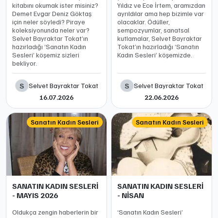
kitabını okumak ister misiniz?
Yıldız ve Ece İrtem, aramızdan
Demet Evgar Deniz Göktaş
ayrıldılar ama hep bizimle var
için neler söyledi? Piraye
olacaklar. Ödüller,
koleksiyonunda neler var?
sempozyumlar, sanatsal
Selvet Bayraktar Tokat’ın
kutlamalar, Selvet Bayraktar
hazırladığı ‘Sanatın Kadın
Tokat’ın hazırladığı ‘Sanatın
Sesleri’ köşemiz sizleri
Kadın Sesleri’ köşemizde.
bekliyor.
S
S
Selvet Bayraktar Tokat
Selvet Bayraktar Tokat
16.07.2026
22.06.2026
Sanatın Kadın Sesleri
Sanatın Kadın Sesleri
SANATIN KADIN SESLERİ
SANATIN KADIN SESLERİ
- MAYIS 2026
- NİSAN
Oldukça zengin haberlerin bir
‘Sanatın Kadın Sesleri’