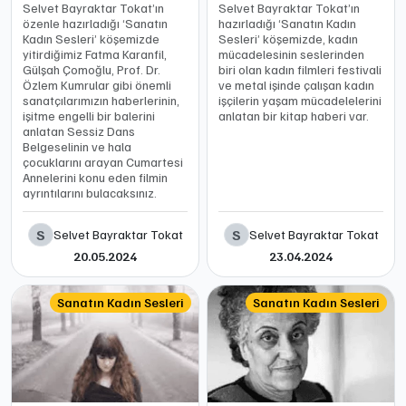
Selvet Bayraktar Tokat’ın
Selvet Bayraktar Tokat’ın
özenle hazırladığı ‘Sanatın
hazırladığı ‘Sanatın Kadın
Kadın Sesleri’ köşemizde
Sesleri’ köşemizde, kadın
yitirdiğimiz Fatma Karanfil,
mücadelesinin seslerinden
Gülşah Çomoğlu, Prof. Dr.
biri olan kadın filmleri festivali
Özlem Kumrular gibi önemli
ve metal işinde çalışan kadın
sanatçılarımızın haberlerinin,
işçilerin yaşam mücadelelerini
işitme engelli bir balerini
anlatan bir kitap haberi var.
anlatan Sessiz Dans
Belgeselinin ve hala
çocuklarını arayan Cumartesi
Annelerini konu eden filmin
ayrıntılarını bulacaksınız.
S
S
Selvet Bayraktar Tokat
Selvet Bayraktar Tokat
20.05.2024
23.04.2024
Sanatın Kadın Sesleri
Sanatın Kadın Sesleri