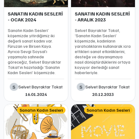
SANATIN KADIN SESLERİ
SANATIN KADIN SESLERİ
- OCAK 2024
- ARALIK 2023
Sanatın Kadın Sesleri’
Selvet Bayraktar Tokat,
köşemizde yitirdiğimiz iki
‘Sanatın Kadın Sesleri’
değerli sanat kadını var.
köşemizde, kadınların
Füruzan ve Birsen Kaya.
yaratıcılıklarını kullanarak icra
Ayrıca Sevgi Soysal’ı
ettikleri sanat etkinliklerini,
yaşamıyla sahnede
desteğe ve dayanışmaya
göreceğiz, Selvet Bayraktar
nasıl dönüştürdüklerini ortaya
Tokat’ın hazırladığı ‘Sanatın
koyuyor derlediği sanat
Kadın Sesleri’ köşemizde.
haberleriyle.
S
S
Selvet Bayraktar Tokat
Selvet Bayraktar Tokat
16.01.2024
20.12.2023
Sanatın Kadın Sesleri
Sanatın Kadın Sesleri