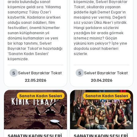
arada bulunduğu sanat
köşemizde, Selvet Bayraktar
köşemize geldi sıra. Yıllanmış
Tokat, okullarda yaşanan
sanatçımız Tülay Özer’i
şiddetle ilgili Demet Evgar’ın
kaybettik. Kadınların üretken
mesajına yer vermiş. Değerli
olduğu sanat ödülleri, film
söz yazarı Ülkü Aker’i yitirdik.
festivalleri, önemli hizmetler
Hangi şarkıların sözlerini
sunan kütüphanenin yıl
yazdığını bir arada görmek
dönümü kutlamaları ve yeni
istemez misiniz? Göçün
bir kitap tanıtımı, Selvet
yükünü kim çekiyor? İşte yine
Bayraktar Tokat’ın hazırladığı
dopdolu sanat haberleri
‘Sanatın Kadın Sesleri’
sizlerle.
köşemizde.
S
S
Selvet Bayraktar Tokat
Selvet Bayraktar Tokat
22.05.2026
20.04.2026
Sanatın Kadın Sesleri
Sanatın Kadın Sesleri
SANATIN KADIN SESLERİ
SANATIN KADIN SESLERİ