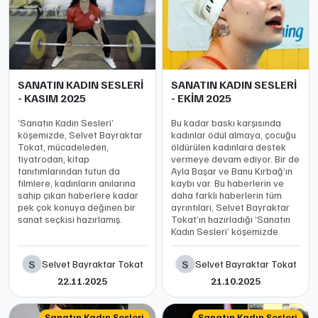
SANATIN KADIN SESLERİ
SANATIN KADIN SESLERİ
- KASIM 2025
- EKİM 2025
‘Sanatın Kadın Sesleri’
Bu kadar baskı karşısında
köşemizde, Selvet Bayraktar
kadınlar ödül almaya, çocuğu
Tokat, mücadeleden,
öldürülen kadınlara destek
tiyatrodan, kitap
vermeye devam ediyor. Bir de
tanıtımlarından tutun da
Ayla Başar ve Banu Kırbağ’ın
filmlere, kadınların anılarına
kaybı var. Bu haberlerin ve
sahip çıkan haberlere kadar
daha farklı haberlerin tüm
pek çok konuya değinen bir
ayrıntıları, Selvet Bayraktar
sanat seçkisi hazırlamış.
Tokat’ın hazırladığı ‘Sanatın
Kadın Sesleri’ köşemizde.
S
S
Selvet Bayraktar Tokat
Selvet Bayraktar Tokat
22.11.2025
21.10.2025
Sanatın Kadın Sesleri
Sanatın Kadın Sesleri