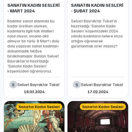
SANATIN KADIN SESLERİ
SANATIN KADIN SESLERİ
- MART 2024
- ŞUBAT 2024
Kadınlar sanat alanında bu
Selvet Bayraktar Tokat’ın
kadar üretken olurken,
hazırladığı ‘Sanatın Kadın
kadınlarla ilgili hak ihlalleri
Sesleri’ köşemizdeki 2024
nasıl oluyor, insanın aklı
yılında kadınların nelere imza
almıyor bir türlü. 8 Mart’ı dolu
attığını öğrenerek
dolu yaşayan sanat kadınları
gururlanmak ister misiniz?
dokunmadık hikâye
bırakmamışlar. Bunları Selvet
Bayraktar’ın hazırladığı
‘Sanatın Kadın Sesleri’
köşemizden öğreniyoruz.
S
S
Selvet Bayraktar Tokat
Selvet Bayraktar Tokat
18.03.2024
17.02.2024
Sanatın Kadın Sesleri
Sanatın Kadın Sesleri