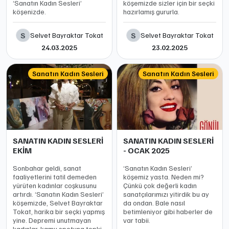
‘Sanatın Kadın Sesleri’
köşemizde sizler için bir seçki
köşenizde.
hazırlamış gururla.
S
S
Selvet Bayraktar Tokat
Selvet Bayraktar Tokat
24.03.2025
23.02.2025
Sanatın Kadın Sesleri
Sanatın Kadın Sesleri
SANATIN KADIN SESLERİ
SANATIN KADIN SESLERİ
EKİM
- OCAK 2025
Sonbahar geldi, sanat
‘Sanatın Kadın Sesleri’
faaliyetlerini tatil demeden
köşemiz yasta. Neden mi?
yürüten kadınlar coşkusunu
Çünkü çok değerli kadın
artırdı. ‘Sanatın Kadın Sesleri’
sanatçılarımızı yitirdik bu ay
köşemizde, Selvet Bayraktar
da ondan. Bale nasıl
Tokat, harika bir seçki yapmış
betimleniyor gibi haberler de
yine. Depremi unutmayan
var tabii.
kadınlar, kamu spotuna tepki