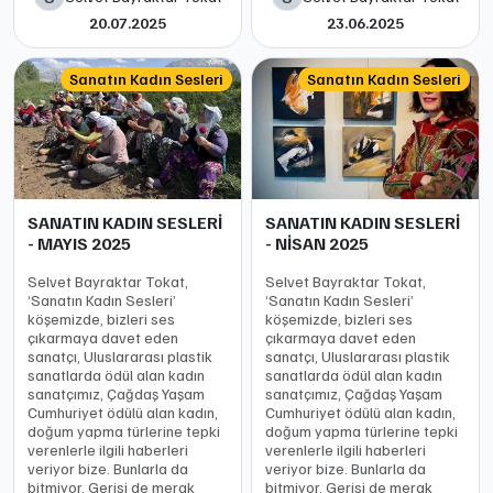
20.07.2025
23.06.2025
Sanatın Kadın Sesleri
Sanatın Kadın Sesleri
SANATIN KADIN SESLERİ
SANATIN KADIN SESLERİ
- MAYIS 2025
- NİSAN 2025
Selvet Bayraktar Tokat,
Selvet Bayraktar Tokat,
‘Sanatın Kadın Sesleri’
‘Sanatın Kadın Sesleri’
köşemizde, bizleri ses
köşemizde, bizleri ses
çıkarmaya davet eden
çıkarmaya davet eden
sanatçı, Uluslararası plastik
sanatçı, Uluslararası plastik
sanatlarda ödül alan kadın
sanatlarda ödül alan kadın
sanatçımız, Çağdaş Yaşam
sanatçımız, Çağdaş Yaşam
Cumhuriyet ödülü alan kadın,
Cumhuriyet ödülü alan kadın,
doğum yapma türlerine tepki
doğum yapma türlerine tepki
verenlerle ilgili haberleri
verenlerle ilgili haberleri
veriyor bize. Bunlarla da
veriyor bize. Bunlarla da
bitmiyor. Gerisi de merak
bitmiyor. Gerisi de merak