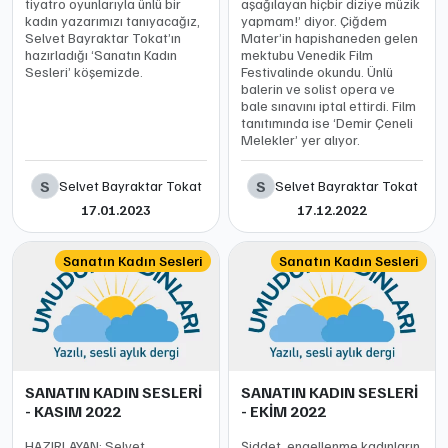
tiyatro oyunlarıyla ünlü bir
aşağılayan hiçbir diziye müzik
kadın yazarımızı tanıyacağız,
yapmam!’ diyor. Çiğdem
Selvet Bayraktar Tokat’ın
Mater’in hapishaneden gelen
hazırladığı ‘Sanatın Kadın
mektubu Venedik Film
Sesleri’ köşemizde.
Festivalinde okundu. Ünlü
balerin ve solist opera ve
bale sınavını iptal ettirdi. Film
tanıtımında ise ‘Demir Çeneli
Melekler’ yer alıyor.
S
S
Selvet Bayraktar Tokat
Selvet Bayraktar Tokat
17.01.2023
17.12.2022
Sanatın Kadın Sesleri
Sanatın Kadın Sesleri
SANATIN KADIN SESLERİ
SANATIN KADIN SESLERİ
- KASIM 2022
- EKİM 2022
HAZIRLAYAN: Selvet
Şiddet, engellenme kadınların