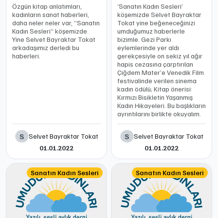
Özgün kitap anlatımları,
’Sanatın Kadın Sesleri’
kadınların sanat haberleri,
köşemizde Selvet Bayraktar
daha neler neler var, “Sanatın
Tokat yine beğeneceğinizi
Kadın Sesleri” köşemizde.
umduğumuz haberlerle
Yine Selvet Bayraktar Tokat
bizimle. Gezi Parkı
arkadaşımız derledi bu
eylemlerinde yer aldı
haberleri.
gerekçesiyle on sekiz yıl ağır
hapis cezasına çarptırılan
Çiğdem Mater’e Venedik Film
festivalinde verilen sinema
kadın ödülü; Kitap önerisi:
Kırmızı Bisikletin Yaşanmış
Kadın Hikayeleri. Bu başlıkların
ayrıntılarını birlikte okuyalım.
S
S
Selvet Bayraktar Tokat
Selvet Bayraktar Tokat
01.01.2022
01.01.2022
Sanatın Kadın Sesleri
Sanatın Kadın Sesleri