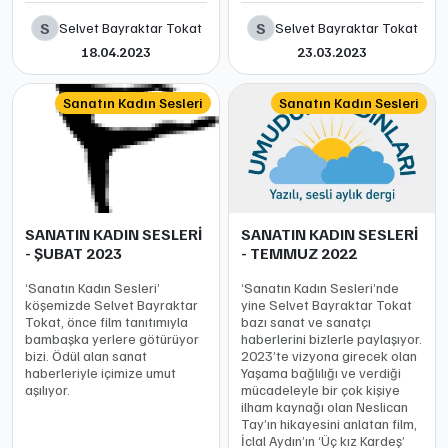
S
S
Selvet Bayraktar Tokat
Selvet Bayraktar Tokat
18.04.2023
23.03.2023
Sanatın Kadın Sesleri
Sanatın Kadın Sesleri
SANATIN KADIN SESLERİ
SANATIN KADIN SESLERİ
- ŞUBAT 2023
- TEMMUZ 2022
‘Sanatın Kadın Sesleri’
‘Sanatın Kadın Sesleri’nde
köşemizde Selvet Bayraktar
yine Selvet Bayraktar Tokat
Tokat, önce film tanıtımıyla
bazı sanat ve sanatçı
bambaşka yerlere götürüyor
haberlerini bizlerle paylaşıyor.
bizi. Ödül alan sanat
2023’te vizyona girecek olan
haberleriyle içimize umut
Yaşama bağlılığı ve verdiği
aşılıyor.
mücadeleyle bir çok kişiye
ilham kaynağı olan Neslican
Tay’ın hikayesini anlatan film,
İclal Aydın’ın ‘Üç kız Kardeş’