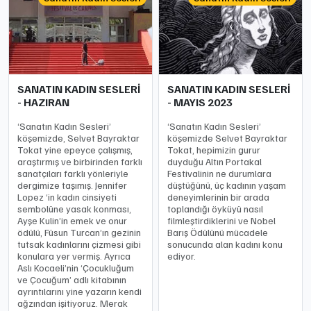
SANATIN KADIN SESLERİ
SANATIN KADIN SESLERİ
- HAZIRAN
- MAYIS 2023
‘Sanatın Kadın Sesleri’
‘Sanatın Kadın Sesleri’
köşemizde, Selvet Bayraktar
köşemizde Selvet Bayraktar
Tokat yine epeyce çalışmış,
Tokat, hepimizin gurur
araştırmış ve birbirinden farklı
duyduğu Altın Portakal
sanatçıları farklı yönleriyle
Festivalinin ne durumlara
dergimize taşımış. Jennifer
düştüğünü, üç kadının yaşam
Lopez ‘in kadın cinsiyeti
deneyimlerinin bir arada
sembolüne yasak konması,
toplandığı öyküyü nasıl
Ayşe Kulin’in emek ve onur
filmleştirdiklerini ve Nobel
ödülü, Füsun Turcan’ın gezinin
Barış Ödülünü mücadele
tutsak kadınlarını çizmesi gibi
sonucunda alan kadını konu
konulara yer vermiş. Ayrıca
ediyor.
Aslı Kocaeli’nin ‘Çocukluğum
ve Çocuğum’ adlı kitabının
ayrıntılarını yine yazarın kendi
ağzından işitiyoruz. Merak