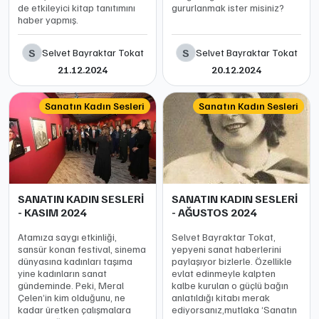
de etkileyici kitap tanıtımını
gururlanmak ister misiniz?
haber yapmış.
S
S
Selvet Bayraktar Tokat
Selvet Bayraktar Tokat
21.12.2024
20.12.2024
Sanatın Kadın Sesleri
Sanatın Kadın Sesleri
SANATIN KADIN SESLERİ
SANATIN KADIN SESLERİ
- KASIM 2024
- AĞUSTOS 2024
Atamıza saygı etkinliği,
Selvet Bayraktar Tokat,
sansür konan festival, sinema
yepyeni sanat haberlerini
dünyasına kadınları taşıma
paylaşıyor bizlerle. Özellikle
yine kadınların sanat
evlat edinmeyle kalpten
gündeminde. Peki, Meral
kalbe kurulan o güçlü bağın
Çelen’in kim olduğunu, ne
anlatıldığı kitabı merak
kadar üretken çalışmalara
ediyorsanız,mutlaka ‘Sanatın