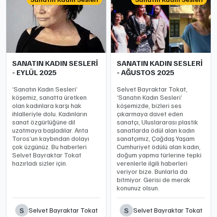
SANATIN KADIN SESLERİ
SANATIN KADIN SESLERİ
- EYLÜL 2025
- AĞUSTOS 2025
‘Sanatın Kadın Sesleri’
Selvet Bayraktar Tokat,
köşemiz, sanatta üretken
‘Sanatın Kadın Sesleri’
olan kadınlara karşı hak
köşemizde, bizleri ses
ihlalleriyle dolu. Kadınların
çıkarmaya davet eden
sanat özgürlüğüne dil
sanatçı, Uluslararası plastik
uzatmaya başladılar. Anta
sanatlarda ödül alan kadın
Toros’un kaybından dolayı
sanatçımız, Çağdaş Yaşam
çok üzgünüz. Bu haberleri
Cumhuriyet ödülü alan kadın,
Selvet Bayraktar Tokat
doğum yapma türlerine tepki
hazırladı sizler için.
verenlerle ilgili haberleri
veriyor bize. Bunlarla da
bitmiyor. Gerisi de merak
konunuz olsun.
S
S
Selvet Bayraktar Tokat
Selvet Bayraktar Tokat