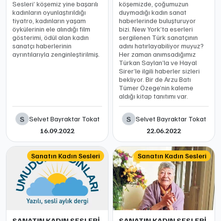
Sesleri’ köşemiz yine başarılı
köşemizde, çoğumuzun
kadınların oyunlaştırıldığı
duymadığı kadın sanat
tiyatro, kadınların yaşam
haberlerinde buluşturuyor
öykülerinin ele alındığı film
bizi. New York’ta eserleri
gösterimi, ödül alan kadın
sergilenen Türk sanatçının
sanatçı haberlerinin
adını hatırlayabiliyor muyuz?
ayrıntılarıyla zenginleştirilmiş.
Her zaman anımsadığımız
Türkan Saylan’la ve Hayal
Sirer’le ilgili haberler sizleri
bekliyor. Bir de Arzu Batı
Tümer Özege’nin kaleme
aldığı kitap tanıtımı var.
S
S
Selvet Bayraktar Tokat
Selvet Bayraktar Tokat
16.09.2022
22.06.2022
Sanatın Kadın Sesleri
Sanatın Kadın Sesleri
SANATIN KADIN SESLERİ
SANATIN KADIN SESLERİ