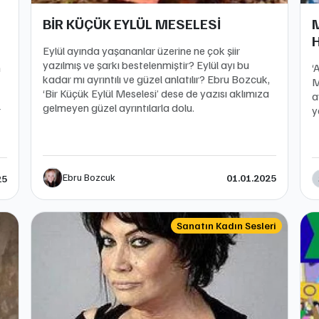
BİR KÜÇÜK EYLÜL MESELESİ
M
Eylül ayında yaşananlar üzerine ne çok şiir
yazılmış ve şarkı bestelenmiştir? Eylül ayı bu
n
‘
kadar mı ayrıntılı ve güzel anlatılır? Ebru Bozcuk,
M
‘Bir Küçük Eylül Meselesi’ dese de yazısı aklımıza
a
gelmeyen güzel ayrıntılarla dolu.
r
y
Ebru Bozcuk
01.01.2025
25
Sanatın Kadın Sesleri