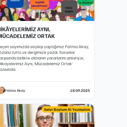
İKÂYELERİMİZ AYNI,
MÜCADELEMİZ ORTAK
eçen sayımızda söyleşi yaptığımız Fatma Akay,
özünü tuttu ve dergimize yazdı. Sorunlar
arşısında birlikte olmanın yararlarını anlatıyor,
Hikayelerimiz Aynı, Mücadelemiz Ortak’
azısında.
Fatma Akay
18.09.2025
Selvi Boylum Al Yazmalım