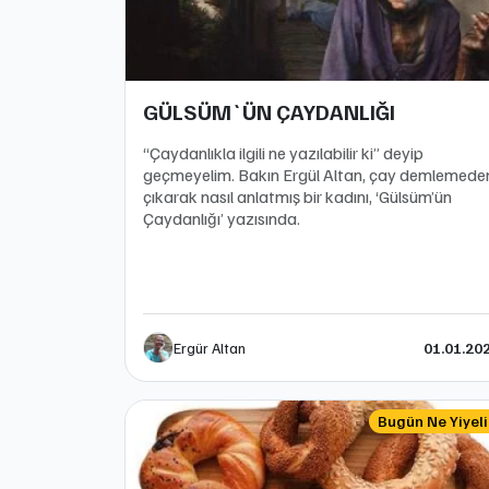
GÜLSÜM`ÜN ÇAYDANLIĞI
“Çaydanlıkla ilgili ne yazılabilir ki” deyip
geçmeyelim. Bakın Ergül Altan, çay demlemede
çıkarak nasıl anlatmış bir kadını, ‘Gülsüm’ün
Çaydanlığı’ yazısında.
Ergür Altan
01.01.20
Bugün Ne Yiyel