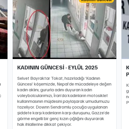
KADININ GÜNCESİ - EYLÜL 2025
K
Selvet Bayraktar Tokat, hazırladığı ‘Kadının
u
Güncesi’ köşemizde, Nepal’de mücadeleye değen
K
kadın aklını, gururla adını duyuran kadın
g
ç
voleybolcularımızı, İran’da kadınların motosiklet
n
kullanmasının müjdesini paylaşarak umudumuzu
P
tazeliyor. Downn Sendromlu çocuğa uygulanan
şiddete karşı kadınların karşı duruşunu, Gazze’de
görme engelli bir genç kızın çığlığını duyurarak
hak ihlallerine dikkat çekiyor.