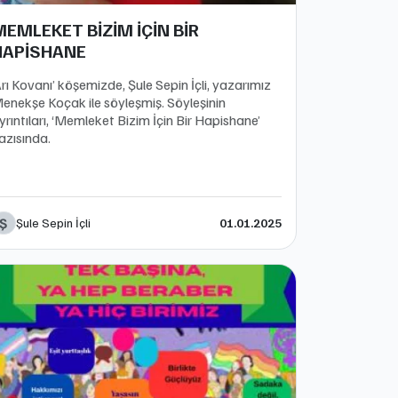
EMLEKET BİZİM İÇİN BİR
HAPİSHANE
Arı Kovanı’ köşemizde, Şule Sepin İçli, yazarımız
enekşe Koçak ile söyleşmiş. Söyleşinin
yrıntıları, ‘Memleket Bizim İçin Bir Hapishane’
azısında.
Ş
Şule Sepin İçli
01.01.2025