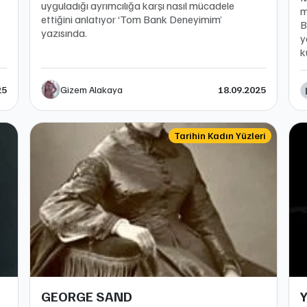
uyguladığı ayrımcılığa karşı nasıl mücadele
m
ettiğini anlatıyor ‘Tom Bank Deneyimim’
B
yazısında.
y
k
Gizem Alakaya
25
18.09.2025
Tarihin Kadın Yüzleri
GEORGE SAND
Y