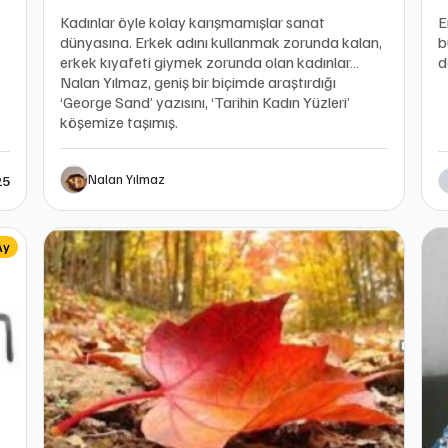
Kadınlar öyle kolay karışmamışlar sanat
E
dünyasına. Erkek adını kullanmak zorunda kalan,
b
erkek kıyafeti giymek zorunda olan kadınlar…
d
Nalan Yılmaz, geniş bir biçimde araştırdığı
‘George Sand’ yazısını, ‘Tarihin Kadın Yüzleri’
köşemize taşımış.
Nalan Yılmaz
25
Ay