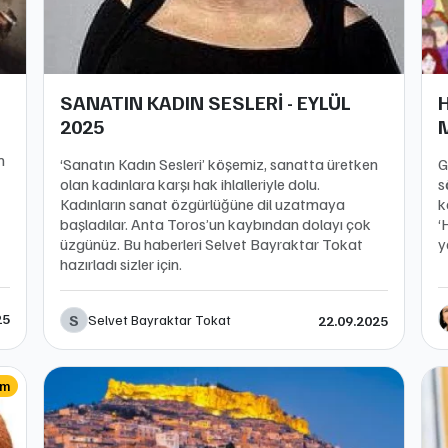
SANATIN KADIN SESLERİ - EYLÜL
H
2025
n
‘Sanatın Kadın Sesleri’ köşemiz, sanatta üretken
G
olan kadınlara karşı hak ihlalleriyle dolu.
s
Kadınların sanat özgürlüğüne dil uzatmaya
k
başladılar. Anta Toros’un kaybından dolayı çok
‘
üzgünüz. Bu haberleri Selvet Bayraktar Tokat
y
hazırladı sizler için.
25
S
Selvet Bayraktar Tokat
22.09.2025
im