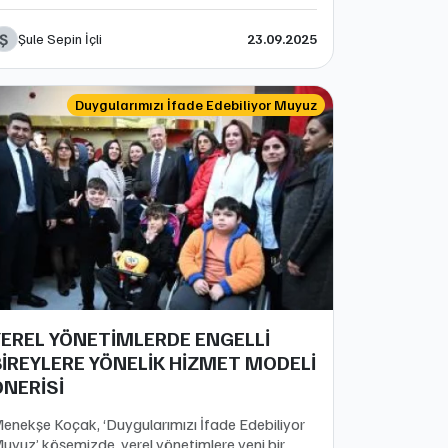
Ş
Şule Sepin İçli
23.09.2025
Duygularımızı İfade Edebiliyor Muyuz
YEREL YÖNETİMLERDE ENGELLİ
BİREYLERE YÖNELİK HİZMET MODELİ
ÖNERİSİ
enekşe Koçak, ‘Duygularımızı İfade Edebiliyor
uyuz’ köşemizde, yerel yönetimlere yeni bir