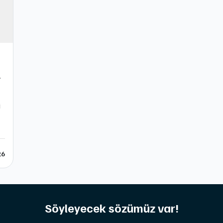
.
i
26
Söyleyecek sözümüz var!