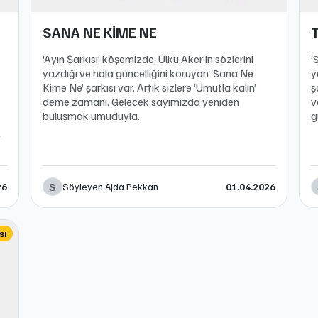
SANA NE KİME NE
‘Ayın Şarkısı’ köşemizde, Ülkü Aker’in sözlerini
‘
yazdığı ve hala güncelliğini koruyan ‘Sana Ne
y
Kime Ne’ şarkısı var. Artık sizlere ‘Umutla kalın’
ş
deme zamanı. Gelecek sayımızda yeniden
v
buluşmak umuduyla.
g
z
S
Söyleyen Ajda Pekkan
26
01.04.2026
sı