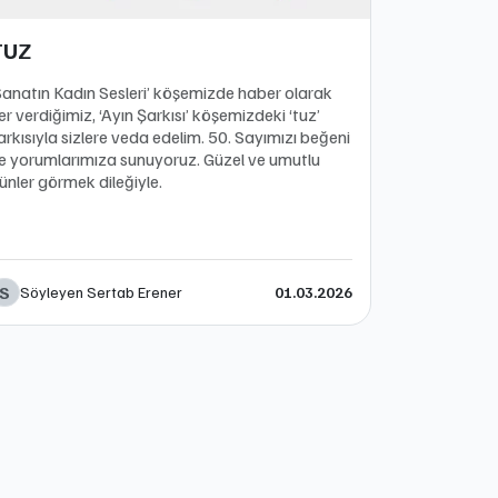
TUZ
Sanatın Kadın Sesleri’ köşemizde haber olarak
er verdiğimiz, ‘Ayın Şarkısı’ köşemizdeki ‘tuz’
arkısıyla sizlere veda edelim. 50. Sayımızı beğeni
e yorumlarımıza sunuyoruz. Güzel ve umutlu
ünler görmek dileğiyle.
S
Söyleyen Sertab Erener
01.03.2026