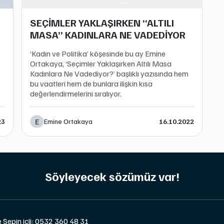
SEÇİMLER YAKLAŞIRKEN “ALTILI
MASA” KADINLARA NE VADEDİYOR
​‘Kadın ve Politika’ köşesinde bu ay Emine
Ortakaya, ‘Seçimler Yaklaşırken Altılı Masa
Kadınlara Ne Vadediyor?’ başlıklı yazısında hem
bu vaatleri hem de bunlara ilişkin kısa
değerlendirmelerini sıralıyor.
E
Emine Ortakaya
23
16.10.2022
Söyleyecek sözümüz var!
e Sepin içli: 0532 360 48 31