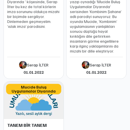
Diyarında ’ köşesinde, Serap
yazıp oynadığı ‘Mucide Buluş
İlter bu kez de total körlerin
Uygulamalar Diyarında’
imza sorununu oldukça mizahi
serisinden ‘Kombinim Şahane’
bir biçimde sergiliyor.
adlı parodiyi sunuyoruz. Bu
Dinlemeden geçmeyelim.
oyunda Mucide, ‘Kombinim’
’ıslak imza’ parodisini.
uygulamasının yanlışlıkları
sonucu düştüğü hayal
kırıklığını dile getirirken
insanların görme engellilere
karşı ilginç yaklaşımlarını da
mizahi bir dille eleştiriyor.
Serap İLTER
Serap İLTER
01.01.2022
01.01.2022
Mucide Buluş
Uygulamalar Diyarında
TANEM BİR TANEM