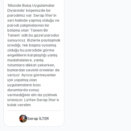
‘Mucide Buluş Uygulamalar
Diyarında’ köşemizde bir
parodimiz var. Serap İlter’in
seri halinde yapmış olduğu ve
parodi çalışmalarının bir
bölümü olan ‘Tanem Bir
Tanem’ adlı bu güzel parodiyi
sunuyoruz. Bizlerle paylaşmak
istediği, tek başına oynamış
olduğu bu parodide görme
engellilerin karşılaştığı yanlış
müdahalelere, yanlış
tutumlara dikkat çekerken,
bunlardan sevimli örnekler de
veriyor. Ayrıca görmeyenler
için yapılmış olan
uygulamaların bazı
durumlarda sonuç
vermediğinin altı da çizilmek
isteniyor. Lütfen Serap İlter’e
kulak verelim.
Serap İLTER