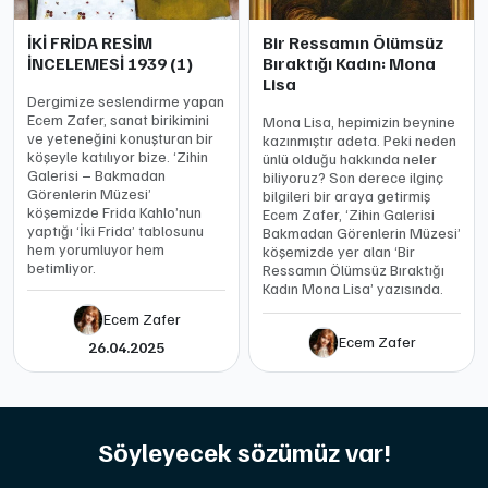
İKİ FRİDA RESİM
Bir Ressamın Ölümsüz
İNCELEMESİ 1939 (1)
Bıraktığı Kadın: Mona
Lisa
Dergimize seslendirme yapan
Ecem Zafer, sanat birikimini
Mona Lisa, hepimizin beynine
ve yeteneğini konuşturan bir
kazınmıştır adeta. Peki neden
köşeyle katılıyor bize. ‘Zihin
ünlü olduğu hakkında neler
Galerisi – Bakmadan
biliyoruz? Son derece ilginç
Görenlerin Müzesi’
bilgileri bir araya getirmiş
köşemizde Frida Kahlo’nun
Ecem Zafer, ‘Zihin Galerisi
yaptığı ‘İki Frida’ tablosunu
Bakmadan Görenlerin Müzesi’
hem yorumluyor hem
köşemizde yer alan ‘Bir
betimliyor.
Ressamın Ölümsüz Bıraktığı
Kadın Mona Lisa’ yazısında.
Ecem Zafer
Ecem Zafer
26.04.2025
Söyleyecek sözümüz var!