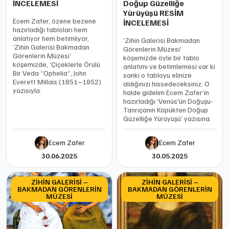
İNCELEMESİ
Doğup Güzelliğe
Yürüyüşü RESİM
Ecem Zafer, özene bezene
İNCELEMESİ
hazırladığı tabloları hem
anlatıyor hem betimliyor,
‘Zihin Galerisi Bakmadan
‘Zihin Galerisi Bakmadan
Görenlerin Müzesi’
Görenlerin Müzesi’
köşemizde öyle bir tablo
köşemizde, ‘Çiçeklerle Örülü
anlatımı ve betimlemesi var ki
Bir Veda “Ophelia”, John
sanki o tabloyu elinize
Everett Millais (1851–1852)
aldığınızı hissedeceksiniz. O
yazısıyla.
halde gidelim Ecem Zafer’in
hazırladığı ‘Venüs'ün Doğuşu-
Tanrıçanın Köpükten Doğup
Güzelliğe Yürüyüşü’ yazısına.
Ecem Zafer
Ecem Zafer
30.06.2025
30.05.2025
ZİHİN GALERİSİ –
ZİHİN GALERİSİ –
BAKMADAN GÖRENLERİN
BAKMADAN GÖRENLERİN
MÜZESİ
MÜZESİ