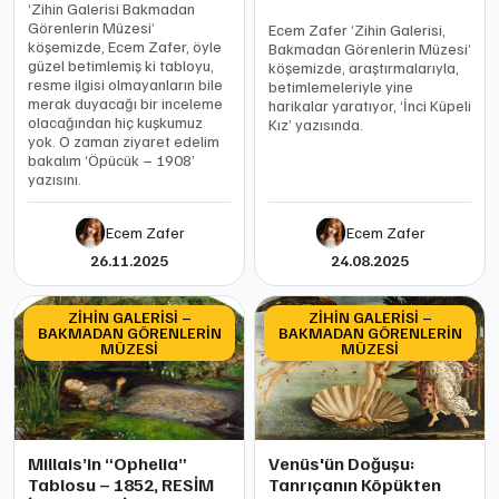
‘Zihin Galerisi Bakmadan
Görenlerin Müzesi’
Ecem Zafer ‘Zihin Galerisi,
köşemizde, Ecem Zafer, öyle
Bakmadan Görenlerin Müzesi’
güzel betimlemiş ki tabloyu,
köşemizde, araştırmalarıyla,
resme ilgisi olmayanların bile
betimlemeleriyle yine
merak duyacağı bir inceleme
harikalar yaratıyor, ‘İnci Küpeli
olacağından hiç kuşkumuz
Kız’ yazısında.
yok. O zaman ziyaret edelim
bakalım ‘Öpücük – 1908’
yazısını.
Ecem Zafer
Ecem Zafer
26.11.2025
24.08.2025
ZİHİN GALERİSİ –
ZİHİN GALERİSİ –
BAKMADAN GÖRENLERİN
BAKMADAN GÖRENLERİN
MÜZESİ
MÜZESİ
Millais’in “Ophelia”
Venüs'ün Doğuşu:
Tablosu – 1852, RESİM
Tanrıçanın Köpükten