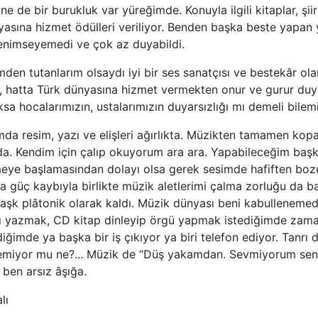
Yine de bir burukluk var yüreğimde. Konuyla ilgili kitaplar, şii
yasına hizmet ödülleri veriliyor. Benden başka beste yapan
enimseyemedi ve çok az duyabildi.
mden tutanlarım olsaydı iyi bir ses sanatçısı ve bestekâr ola
, hatta Türk dünyasına hizmet vermekten onur ve gurur duy
ksa hocalarımızın, ustalarımızın duyarsızlığı mı demeli bile
mda resim, yazı ve elişleri ağırlıkta. Müzikten tamamen ko
a. Kendim için çalıp okuyorum ara ara. Yapabileceğim başk
emeye başlamasından dolayı olsa gerek sesimde hafiften boz
da güç kaybıyla birlikte müzik aletlerimi çalma zorluğu da b
şk plâtonik olarak kaldı. Müzik dünyası beni kabullenemedi.
 yazmak, CD kitap dinleyip örgü yapmak istediğimde zama
ğimde ya başka bir iş çıkıyor ya biri telefon ediyor. Tanrı 
miyor mu ne?... Müzik de “Düş yakamdan. Sevmiyorum seni i
 ben arsız âşığa.
lı