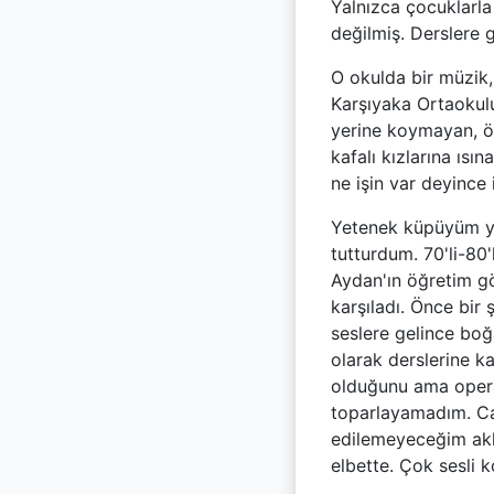
Yalnızca çocuklarla
değilmiş. Derslere g
O okulda bir müzik,
Karşıyaka Ortaokulu
yerine koymayan, öz
kafalı kızlarına ıs
ne işin var deyince
Yetenek küpüyüm ya
tutturdum. 70'li-80'
Aydan'ın öğretim gö
karşıladı. Önce bir 
seslere gelince boğa
olarak derslerine k
olduğunu ama opera
toparlayamadım. Cah
edilemeyeceğim ak
elbette. Çok sesli 