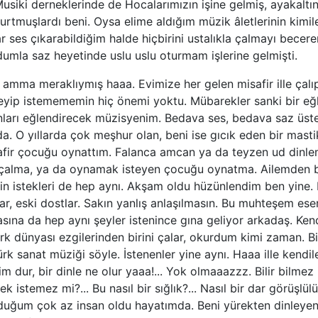
usiki derneklerinde de Hocalarımızın işine gelmiş, ayakal
rtmuşlardı beni. Oysa elime aldığım müzik âletlerinin kimil
r ses çıkarabildiğim halde hiçbirini ustalıkla çalmayı bec
dumla saz heyetinde uslu uslu oturmam işlerine gelmişti.
 amma meraklıymış haaa. Evimize her gelen misafir ille ça
steyip istemememin hiç önemi yoktu. Mübarekler sanki bir e
nları eğlendirecek müzisyenim. Bedava ses, bedava saz üste
da. O yıllarda çok meşhur olan, beni ise gıcık eden bir masti
afir çocuğu oynattım. Falanca amcan ya da teyzen ud dinle
 çalma, ya da oynamak isteyen çocuğu oynatma. Ailemden bir
erin istekleri de hep aynı. Akşam oldu hüzünlendim ben yine. 
lar, eski dostlar. Sakın yanlış anlaşılmasın. Bu muhteşem ese
sına da hep aynı şeyler istenince gına geliyor arkadaş. Ken
k dünyası ezgilerinden birini çalar, okurdum kimi zaman. B
rk sanat müziği söyle. İstenenler yine aynı. Haaa ille kendil
 dur, bir dinle ne olur yaaa!... Yok olmaaazzz. Bilir bilmez i
k istemez mi?... Bu nasıl bir sığlık?... Nasıl bir dar görüşlül
duğum çok az insan oldu hayatımda. Beni yürekten dinleyen,