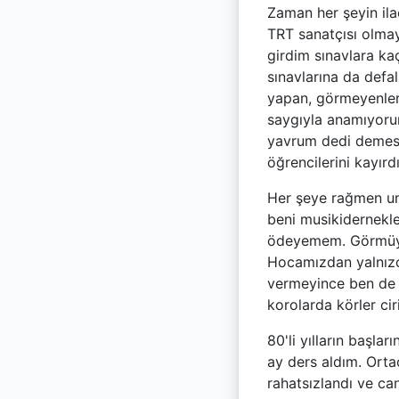
Zaman her şeyin ila
TRT sanatçısı olma
girdim sınavlara ka
sınavlarına da defa
yapan, görmeyenleri
saygıyla anamıyorum
yavrum dedi demesi
öğrencilerini kayırd
Her şeye rağmen u
beni musikidernekler
ödeyemem. Görmüyor
Hocamızdan yalnızc
vermeyince ben de 
korolarda körler cir
80'li yılların başl
ay ders aldım. Orta
rahatsızlandı ve c