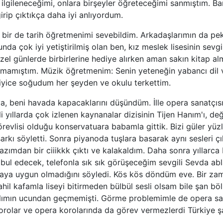
 ilgileneceğimi, onlara birşeyler öğreteceğimi sanmıştım. B
irip çıktıkça daha iyi anlıyordum.
 bir de tarih öğretmenimi sevebildim. Arkadaşlarımın da pek
nda çok iyi yetiştirilmiş olan ben, kız meslek lisesinin sevg
el günlerde birbirlerine hediye alırken aman sakın kitap a
ınamamıştım. Müzik öğretmenim: Senin yeteneğin yabancı dil
 iyice soğudum her şeyden ve okulu terkettim.
, beni havada kapacaklarını düşündüm. İlle opera sanatçıs
li yıllarda çok izlenen kaynanalar dizisinin Tijen Hanım'ı, d
revlisi olduğu konservatuara babamla gittik. Bizi güler yüz
şarkı söyletti. Sonra piyanoda tuşlara basarak aynı sesleri ç
zımdan bir ciiikkk çıktı ve kalakaldım. Daha sonra yıllarca 
abul edecek, telefonla sık sık görüşeceğim sevgili Sevda ab
ya uygun olmadığını söyledi. Kös kös döndüm eve. Bir za
il kafamla liseyi bitirmeden bülbül sesli olsam bile şan b
lımın ucundan geçmemişti. Görme problemimle de opera sa
korolar ve opera korolarında da görev vermezlerdi Türkiye şa