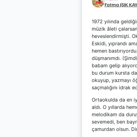
Fatma IŞIK KA
1972 yılında geldiğ
müzik âleti çalarsa
heveslendirmişti. 
Eskidi, yıprandı am
hemen bastırıyordu.
düşmanımdı. (Şimdil
babam gelip alıyor
bu durum kursta da
okuyup, yazmayı ö
saçmalığını idrak e
Ortaokulda da en iy
aldı. O yıllarda he
melodikam da duruyo
sevemedi, ben bayr
çamurdan olsun. Din