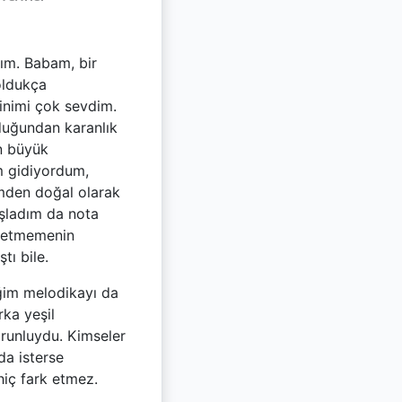
dım. Babam, bir
oldukça
inimi çok sevdim.
lduğundan karanlık
n büyük
m gidiyordum,
mden doğal olarak
şladım da nota
i etmemenin
ı bile.
iğim melodikayı da
ka yeşil
orunluydu. Kimseler
da isterse
hiç fark etmez.