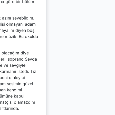
ana göre bir bölüm
 azını sevebildim.
ilisi olmayanı adam
lmayalım diyen boş
 ve müzik. Bu okulda
ı olacağım diye
eğerli soprano Sevda
le ve sevgiyle
ıkarmamı istedi. Tiz
beni dinleyici
lam sesimin güzel
man kendimi
ölümüne kabul
natçısı olamazdım
rtlarında.