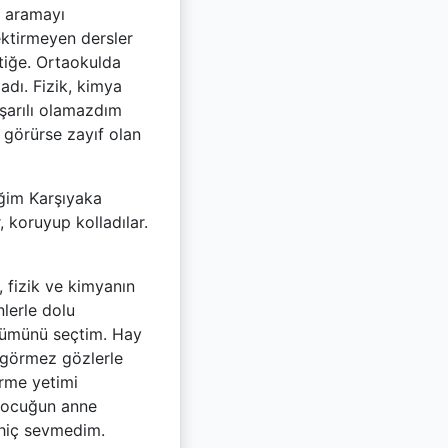
ı aramayı
ktirmeyen dersler
atiğe. Ortaokulda
dı. Fizik, kimya
aşarılı olamazdım
 görürse zayıf olan
ğim Karşıyaka
, koruyup kolladılar.
 fizik ve kimyanın
lerle dolu
ölümünü seçtim. Hay
ı görmez gözlerle
rme yetimi
 Çocuğun anne
 hiç sevmedim.