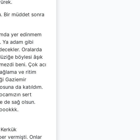
yürek.
u. Bir müddet sonra
lumda yer edinmem
. Ya adam gibi
decekler. Oralarda
üziğe böylesi âşık
rmezdi beni. Çok acı
ağlama ve ritim
ği Gaziemir
rosuna da katıldım.
ocamızın sert
e de sağ olsun.
yoookkk.
 Kerkük
er vermişti. Onlar