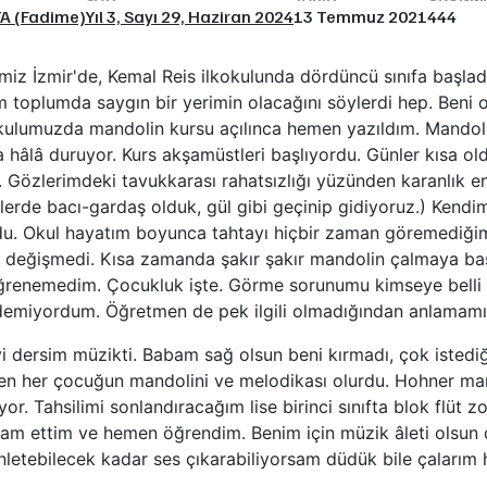
YA (Fadime)
Yıl 3, Sayı 29, Haziran 2024
13 Temmuz 2021
444
imiz İzmir'de, Kemal Reis ilkokulunda dördüncü sınıfa başla
m toplumda saygın bir yerimin olacağını söylerdi hep. Beni 
Okulumuzda mandolin kursu açılınca hemen yazıldım. Mandol
a hâlâ duruyor. Kurs akşamüstleri başlıyordu. Günler kısa o
 Gözlerimdeki tavukkarası rahatsızlığı yüzünden karanlık e
erde bacı-gardaş olduk, gül gibi geçinip gidiyoruz.) Kendi
du. Okul hayatım boyunca tahtayı hiçbir zaman göremediği
 değişmedi. Kısa zamanda şakır şakır mandolin çalmaya ba
ğrenemedim. Çocukluk işte. Görme sorunumu kimseye bell
demiyordum. Öğretmen de pek ilgili olmadığından anlamamışt
i dersim müzikti. Babam sağ olsun beni kırmadı, çok isted
men her çocuğun mandolini ve melodikası olurdu. Hohner mar
r. Tahsilimi sonlandıracağım lise birinci sınıfta blok flüt z
am ettim ve hemen öğrendim. Benim için müzik âleti olsun 
letebilecek kadar ses çıkarabiliyorsam düdük bile çalarım 