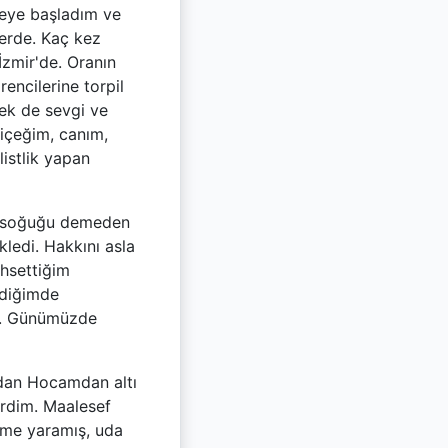
meye başladım ve
erde. Kaç kez
İzmir'de. Oranın
encilerine torpil
ek de sevgi ve
çiçeğim, canım,
istlik yapan
ş soğuğu demeden
kledi. Hakkını asla
hsettiğim
ediğimde
m. Günümüzde
radan Hocamdan altı
irdim. Maalesef
ime yaramış, uda