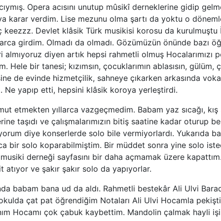
cıymış. Opera acısını unutup mûsikî derneklerine gidip gel
ya karar verdim. Lise mezunu olma şartı da yoktu o döneml
ç keezzz. Devlet klâsik Türk musikisi korosu da kurulmuştu 
larca girdim. Olmadı da olmadı. Gözümüzün önünde bazı öğr
 almıyoruz diyen artık hepsi rahmetli olmuş Hocalarımızı p
. Hele bir tanesi; kızımsın, çocuklarımın ablasısın, gülüm, 
ne de evinde hizmetçilik, sahneye çıkarken arkasında vokal
ı. Ne yapıp etti, hepsini klâsik koroya yerleştirdi.
mut etmekten yıllarca vazgeçmedim. Babam yaz sıcağı, kı
ine taşıdı ve çalışmalarımızın bitiş saatine kadar oturup be
um diye konserlerde solo bile vermiyorlardı. Yukarıda ba
a bir solo koparabilmiştim. Bir müddet sonra yine solo ist
musiki derneği sayfasını bir daha açmamak üzere kapattı
it atıyor ve şakır şakır solo da yapıyorlar.
arında babam bana ud da aldı. Rahmetli bestekâr Ali Ulvi Ba
okulda çat pat öğrendiğim Notaları Ali Ulvi Hocamla pekişt
anım Hocamı çok çabuk kaybettim. Mandolin çalmak hayli iş