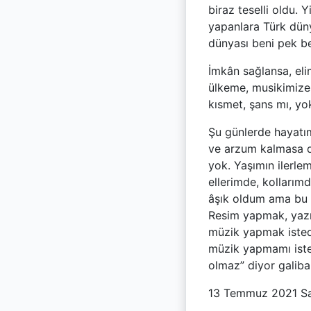
biraz teselli oldu. 
yapanlara Türk dün
dünyası beni pek b
İmkân sağlansa, eli
ülkeme, musikimize
kısmet, şans mı, yo
Şu günlerde hayatı
ve arzum kalmasa d
yok. Yaşımın ilerl
ellerimde, kollarım
âşık oldum ama bu a
Resim yapmak, yazı
müzik yapmak istedi
müzik yapmamı iste
olmaz” diyor galiba
13 Temmuz 2021 Sa