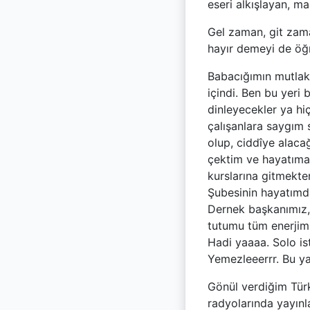
eseri alkışlayan, m
Gel zaman, git zama
hayır demeyi de öğr
Babacığımın mutlak
içindi. Ben bu yeri
dinleyecekler ya hi
çalışanlara saygım 
olup, ciddîye alaca
çektim ve hayatıma
kurslarına gitmekt
Şubesinin hayatımda
Dernek başkanımız,
tutumu tüm enerjim
Hadi yaaaa. Solo i
Yemezleeerrr. Bu y
Gönül verdiğim Türk
radyolarında yayınl