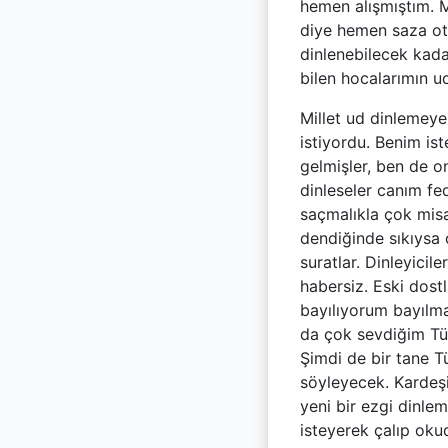
hemen alışmıştım. M
diye hemen saza otu
dinlenebilecek kada
bilen hocalarımın u
Millet ud dinlemeye
istiyordu. Benim i
gelmişler, ben de o
dinleseler canım fe
saçmalıkla çok mis
dendiğinde sıkıysa
suratlar. Dinleyicil
habersiz. Eski dost
bayılıyorum bayılma
da çok sevdiğim Tür
Şimdi de bir tane Tü
söyleyecek. Kardeşim
yeni bir ezgi dinleme
isteyerek çalıp oku