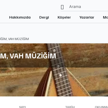
Hakkımızda
Dergi
Köşeler
Yazarlar
Ma
İĞİM, VAH MÜZİĞİM
İM, VAH MÜZİĞİM
SAYI
TARIH
OKUNMA