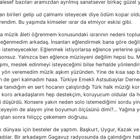
aalesef bazıları aramızdan ayrılmış sanatsever birkaç güzel 
n birileri gelip ud çalmamı isteyecek diye ödüm kopar old
endim. Bu yaşımda kimseler ısrar da etmiyor eskisi gibi.
a müzik âleti öğrenmem konusundaki ısrarının nedeni top
 beğenmedim arkadaş. İnsanları eğlendirmek bana göre değil
ç istemeyecekler. Eğlenmek istiyorlarsa eğlence yerlerine gi
sonsuz. Yalnızca ben eğlence müzisyeni değilim hepsi bu. M
ğımı, meslek edinmeyi isteyeceğimi bilse herhalde yönlendi
 yön veremedim müzik aşkım yüzünden. Yine de kısa sap b
en de geri kalmadım haaa. Türkiye Emekli Astsubaylar Derne
 tanıdığım en sert hocanın çalıştırdığı Türk halk müziği ko
 koro arkadaşlarım hep destekçim, koruyucum oldular da h
i düşürdü. Konsere yakın neden solo istemediğimi sordu yin
steyeyim de alayım yine boyumun ölçüsünü dimi?... Yağma 
aştan sonra hiiiççç çekemem doğrusu.
 dünyası için besteler de yaptım. Başkurt, Uygur, Kazak ve
adılar. Bir arkadaşım Gagavuz radyosunda da çalındığını hab