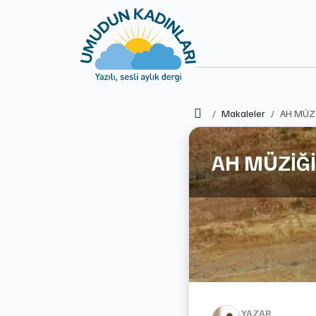
Ana Sayfa
Makaleler
AH MÜZ
AH MÜZİĞ
YAZAR