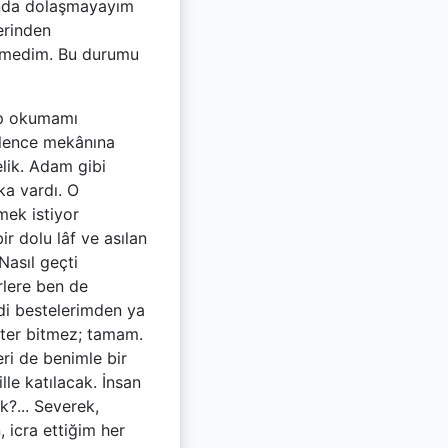
tında dolaşmayayım
erinden
eremedim. Bu durumu
lıp okumamı
ğlence mekânına
lik. Adam gibi
ka vardı. O
mek istiyor
 dolu lâf ve asılan
Nasıl geçti
rlere ben de
di bestelerimden ya
iter bitmez; tamam.
eri de benimle bir
lle katılacak. İnsan
ük?... Severek,
 icra ettiğim her