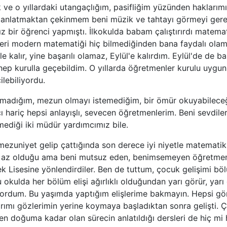
e o yıllardaki utangaçlığım, pasifliğim yüzünden haklarım
anlatmaktan çekinmem beni müzik ve tahtayı görmeyi gere
ız bir öğrenci yapmıştı. İlkokulda babam çalıştırırdı matem
leri modern matematiği hiç bilmediğinden bana faydalı olama
le kalır, yine başarılı olamaz, Eylül'e kalırdım. Eylül'de de b
 hep kurulla geçebildim. O yıllarda öğretmenler kurulu uygun
ilebiliyordu.
madığım, mezun olmayı istemediğim, bir ömür okuyabilece
 hariç hepsi anlayışlı, sevecen öğretmenlerim. Beni sevdiler
ediği iki müdür yardımcımız bile.
ezuniyet gelip çattığında son derece iyi niyetle matematik,
 az olduğu ama beni mutsuz eden, benimsemeyen öğretmen
k Lisesine yönlendirdiler. Ben de tuttum, çocuk gelişimi b
okulda her bölüm elişi ağırlıklı olduğundan yarı görür, yar
iyordum. Bu yaşımda yaptığım elişlerime bakmayın. Hepsi gö
rımı gözlerimin yerine koymaya başladıktan sonra gelişti.
 doğuma kadar olan sürecin anlatıldığı dersleri de hiç mi