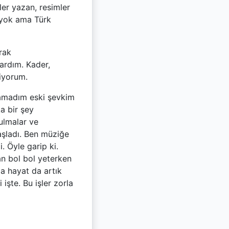
rler yazan, resimler
 yok ama Türk
rak
ardım. Kader,
miyorum.
pamadım eski şevkim
a bir şey
ulmalar ve
aşladı. Ben müziğe
 Öyle garip ki.
n bol bol yeterken
da hayat da artık
şte. Bu işler zorla