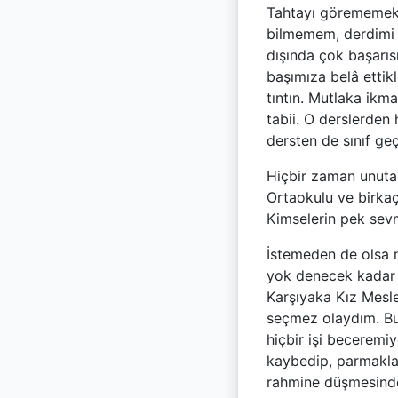
Tahtayı görememek v
bilmemem, derdimi 
dışında çok başarıs
başımıza belâ ettik
tıntın. Mutlaka ikma
tabii. O derslerden
dersten de sınıf geç
Hiçbir zaman unuta
Ortaokulu ve birkaçı
Kimselerin pek sevm
İstemeden de olsa m
yok denecek kadar
Karşıyaka Kız Mesle
seçmez olaydım. Bu 
hiçbir işi becerem
kaybedip, parmakla
rahmine düşmesinden