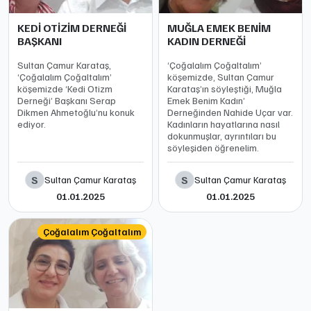
KEDİ OTİZİM DERNEĞİ
MUĞLA EMEK BENİM
BAŞKANI
KADIN DERNEĞİ
Sultan Çamur Karataş,
‘Çoğalalım Çoğaltalım’
‘Çoğalalım Çoğaltalım’
köşemizde, Sultan Çamur
köşemizde ‘Kedi Otizm
Karataş’ın söyleştiği, Muğla
Derneği’ Başkanı Serap
Emek Benim Kadın’
Dikmen Ahmetoğlu’nu konuk
Derneğinden Nahide Uçar var.
ediyor.
Kadınların hayatlarına nasıl
dokunmuşlar, ayrıntıları bu
söyleşiden öğrenelim.
S
S
Sultan Çamur Karataş
Sultan Çamur Karataş
01.01.2025
01.01.2025
Çoğalalım Çoğaltalım