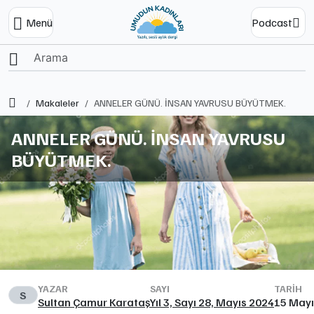
Menü
Podcast
Ana Sayfa
Makaleler
ANNELER GÜNÜ. İNSAN YAVRUSU BÜYÜTMEK.
ANNELER GÜNÜ. İNSAN YAVRUSU
BÜYÜTMEK.
YAZAR
SAYI
TARIH
S
Sultan Çamur Karataş
Yıl 3, Sayı 28, Mayıs 2024
15 Mayı