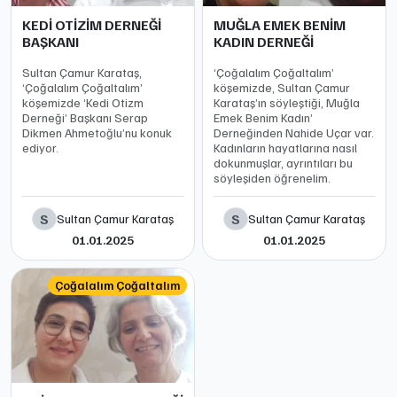
KEDİ OTİZİM DERNEĞİ
MUĞLA EMEK BENİM
BAŞKANI
KADIN DERNEĞİ
Sultan Çamur Karataş,
‘Çoğalalım Çoğaltalım’
‘Çoğalalım Çoğaltalım’
köşemizde, Sultan Çamur
köşemizde ‘Kedi Otizm
Karataş’ın söyleştiği, Muğla
Derneği’ Başkanı Serap
Emek Benim Kadın’
Dikmen Ahmetoğlu’nu konuk
Derneğinden Nahide Uçar var.
ediyor.
Kadınların hayatlarına nasıl
dokunmuşlar, ayrıntıları bu
söyleşiden öğrenelim.
S
S
Sultan Çamur Karataş
Sultan Çamur Karataş
01.01.2025
01.01.2025
Çoğalalım Çoğaltalım