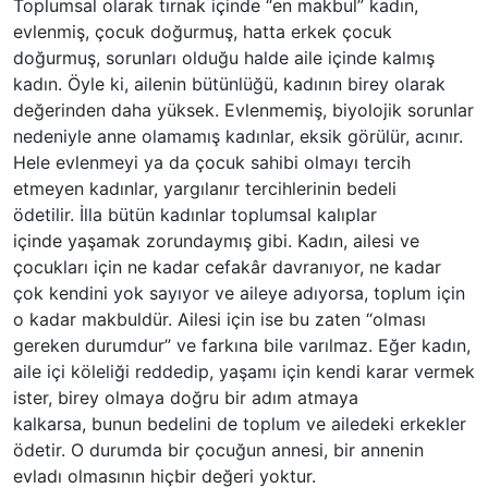
Toplumsal olarak tırnak içinde “en makbul” kadın,
evlenmiş, çocuk doğurmuş, hatta erkek çocuk
doğurmuş, sorunları olduğu halde aile içinde kalmış
kadın. Öyle ki, ailenin bütünlüğü, kadının birey olarak
değerinden daha yüksek. Evlenmemiş, biyolojik sorunlar
nedeniyle anne olamamış kadınlar, eksik görülür, acınır.
Hele evlenmeyi ya da çocuk sahibi olmayı tercih
etmeyen kadınlar, yargılanır tercihlerinin bedeli
ödetilir. İlla bütün kadınlar toplumsal kalıplar
içinde yaşamak zorundaymış gibi. Kadın, ailesi ve
çocukları için ne kadar cefakâr davranıyor, ne kadar
çok kendini yok sayıyor ve aileye adıyorsa, toplum için
o kadar makbuldür. Ailesi için ise bu zaten “olması
gereken durumdur” ve farkına bile varılmaz. Eğer kadın,
aile içi köleliği reddedip, yaşamı için kendi karar vermek
ister, birey olmaya doğru bir adım atmaya
kalkarsa, bunun bedelini de toplum ve ailedeki erkekler
ödetir. O durumda bir çocuğun annesi, bir annenin
evladı olmasının hiçbir değeri yoktur.