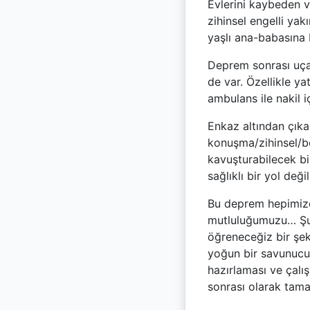
Evlerini kaybeden v
zihinsel engelli ya
yaşlı ana-babasına 
Deprem sonrası uçak
de var. Özellikle ya
ambulans ile nakil i
Enkaz altından çıka
konuşma/zihinsel/bed
kavuşturabilecek bi
sağlıklı bir yol değ
Bu deprem hepimizde
mutluluğumuzu… Şu 
öğreneceğiz bir şeki
yoğun bir savunucu
hazırlaması ve çalı
sonrası olarak tama