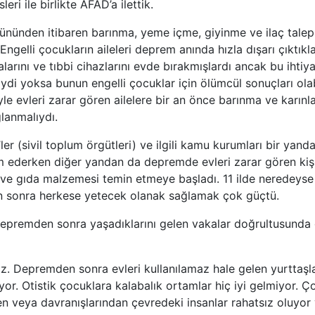
leri ile birlikte AFAD’a ilettik.
ünden itibaren barınma, yeme içme, giyinme ve ilaç talepl
 Engelli çocukların aileleri deprem anında hızla dışarı çıktıkla
alarını ve tıbbi cihazlarını evde bırakmışlardı ancak bu ihtiya
ydi yoksa bunun engelli çocuklar için ölümcül sonuçları olabi
yle evleri zarar gören ailelere bir an önce barınma ve karınl
ğlanmalıydı.
ler (sivil toplum örgütleri) ve ilgili kamu kurumları bir ya
 ederken diğer yandan da depremde evleri zarar gören kişil
ve gıda malzemesi temin etmeye başladı. 11 ilde neredeyse 
en sonra herkese yetecek olanak sağlamak çok güçtü.
 depremden sonra yaşadıklarını gelen vakalar doğrultusund
iz. Depremden sonra evleri kullanılamaz hale gelen yurttaşla
ıyor. Otistik çocuklara kalabalık ortamlar hiç iyi gelmiyor. Ç
den veya davranışlarından çevredeki insanlar rahatsız oluyor 