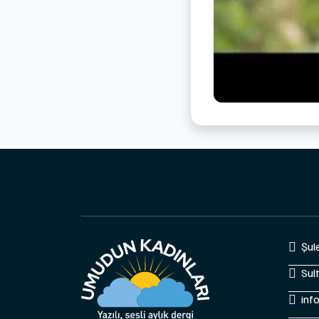
Şul
Sul
inf