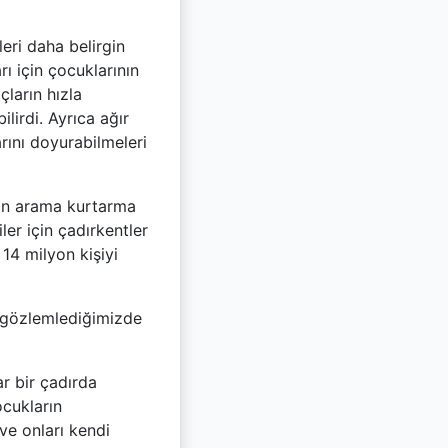
eri daha belirgin
rı için çocuklarının
çların hızla
lirdi. Ayrıca ağır
arını doyurabilmeleri
ndan arama kurtarma
er için çadırkentler
14 milyon kişiyi
a gözlemlediğimizde
r bir çadırda
ocukların
ve onları kendi