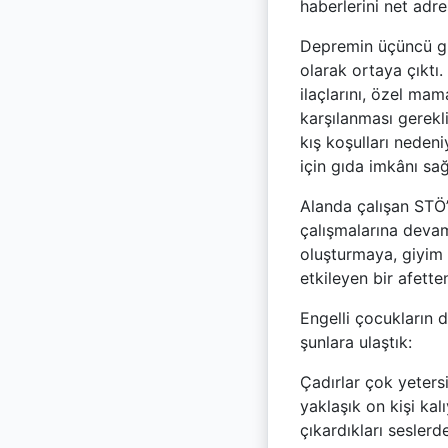
haberlerini net adres
Depremin üçüncü gün
olarak ortaya çıktı.
ilaçlarını, özel mam
karşılanması gerekli
kış koşulları nedeni
için gıda imkânı sa
Alanda çalışan STÖ’
çalışmalarına devam
oluşturmaya, giyim 
etkileyen bir afett
Engelli çocukların
şunlara ulaştık:
Çadırlar çok yeters
yaklaşık on kişi kal
çıkardıkları sesler