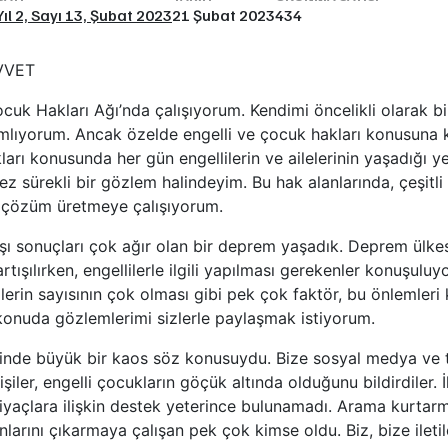
Yıl 2, Sayı 13, Şubat 2023
21 Şubat 2023
434
VVET
cuk Hakları Ağı’nda çalışıyorum. Kendimi öncelikli olarak bir
nımlıyorum. Ancak özelde engelli ve çocuk hakları konusuna ka
kları konusunda her gün engellilerin ve ailelerinin yaşadığı ye
ez sürekli bir gözlem halindeyim. Bu hak alanlarında, çeşitli 
kte çözüm üretmeye çalışıyorum.
ı sonuçları çok ağır olan bir deprem yaşadık. Deprem ülke
rtışılırken, engellilerle ilgili yapılması gerekenler konuşulu
llerin sayısının çok olması gibi pek çok faktör, bu önlemler
 konuda gözlemlerimi sizlerle paylaşmak istiyorum.
rinde büyük bir kaos söz konusuydu. Bize sosyal medya ve t
kişiler, engelli çocukların göçük altında olduğunu bildirdiler.
tiyaçlara ilişkin destek yeterince bulunamadı. Arama kurtar
nlarını çıkarmaya çalışan pek çok kimse oldu. Biz, bize ilet