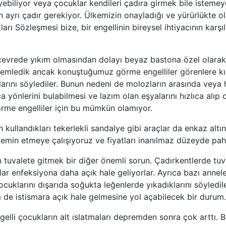
ebiliyor veya çocuklar kendileri çadıra girmek bile istemeye
in ayrı çadır gerekiyor. Ülkemizin onayladığı ve yürürlükte o
kları Sözleşmesi bize, bir engellinin bireysel ihtiyacının karş
çevrede yıkım olmasından dolayı beyaz bastona özel olarak
lemledik ancak konuştuğumuz görme engelliler görenlere kı
larını söylediler. Bunun nedeni de molozların arasında veya
ıca yönlerini bulabilmesi ve lazım olan eşyalarını hızlıca alıp
rme engelliler için bu mümkün olamıyor.
n kullandıkları tekerlekli sandalye gibi araçlar da enkaz altı
temin etmeye çalışıyoruz ve fiyatları inanılmaz düzeyde paha
n tuvalete gitmek bir diğer önemli sorun. Çadırkentlerde tuva
ar enfeksiyona daha açık hale geliyorlar. Ayrıca bazı annele
cuklarını dışarıda soğukta leğenlerde yıkadıklarını söyledi
de istismara açık hale gelmesine yol açabilecek bir durum.
ngelli çocukların alt ıslatmaları depremden sonra çok arttı.