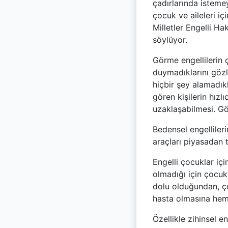
çadırlarında istemey
çocuk ve aileleri iç
Milletler Engelli Ha
söylüyor.
Görme engellilerin 
duymadıklarını göz
hiçbir şey alamadık
gören kişilerin hızl
uzaklaşabilmesi. Gö
Bedensel engellileri
araçları piyasadan 
Engelli çocuklar içi
olmadığı için çocukl
dolu olduğundan, ço
hasta olmasına hem 
Özellikle zihinsel e