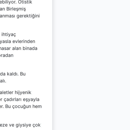
biliyor. Otistik
lan Birleşmiş
ılanması gerektiğini
 ihtiyaç
yasla evlerinden
 hasar alan binada
 oradan
nda kaldı. Bu
lı.
letler hijyenik
r çadırları eşyayla
ler. Bu çocuğun hem
 Beze ve giysiye çok