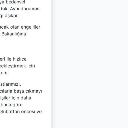
eya bedensel-
olduk. Aynı durumun
i aşikar.
cak olan engelliler
k Bakanlığına
i ile hızlıca
çekleştirmek için
ntem.
tlarımızı,
ılarla başa çıkmayı
şiler için daha
i buna göre
6 Şubattan öncesi ve