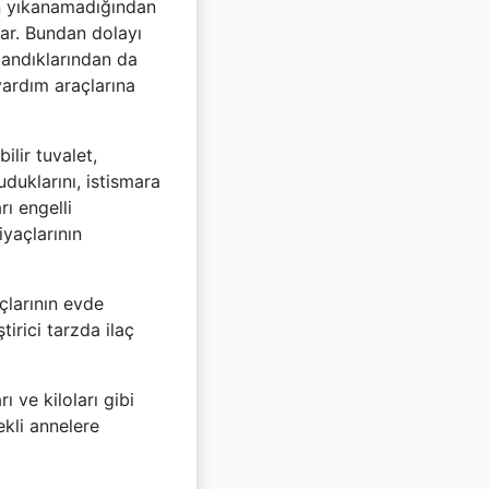
men yıkanamadığından
lar. Bundan dolayı
tandıklarından da
 yardım araçlarına
ilir tuvalet,
duklarını, istismara
ı engelli
iyaçlarının
açlarının evde
irici tarzda ilaç
ı ve kiloları gibi
ekli annelere