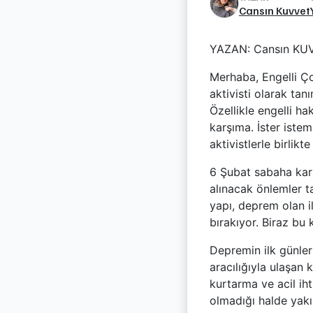
Cansın Kuvvet
YAZAN: Cansın KU
Merhaba, Engelli Ço
aktivisti olarak ta
Özellikle engelli ha
karşıma. İster istem
aktivistlerle birli
6 Şubat sabaha karş
alınacak önlemler ta
yapı, deprem olan i
bırakıyor. Biraz bu
Depremin ilk günle
aracılığıyla ulaşan 
kurtarma ve acil ih
olmadığı halde yakı