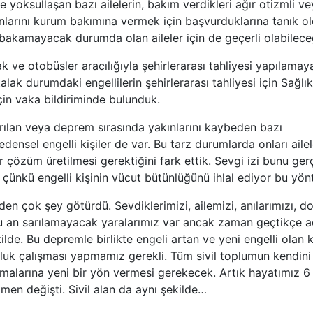
e yoksullaşan bazı ailelerin, bakım verdikleri ağır otizmli v
kınlarını kurum bakımına vermek için başvurduklarına tanık 
bakamayacak durumda olan aileler için de geçerli olabileceğ
 ve otobüsler aracılığıyla şehirlerarası tahliyesi yapılamaya
talak durumdaki engellilerin şehirlerarası tahliyesi için Sağlı
çin vaka bildiriminde bulunduk.
rılan veya deprem sırasında yakınlarını kaybeden bazı
ensel engelli kişiler de var. Bu tarz durumlarda onları aileler
r çözüm üretilmesi gerektiğini fark ettik. Sevgi izi bunu ger
il çünkü engelli kişinin vücut bütünlüğünü ihlal ediyor bu yö
n çok şey götürdü. Sevdiklerimizi, ailemizi, anılarımızı, dos
an sarılamayacak yaralarımız var ancak zaman geçtikçe ac
lde. Bu depremle birlikte engeli artan ve yeni engelli olan ki
luk çalışması yapmamız gerekli. Tüm sivil toplumun kendin
şmalarına yeni bir yön vermesi gerekecek. Artık hayatımız 
men değişti. Sivil alan da aynı şekilde…