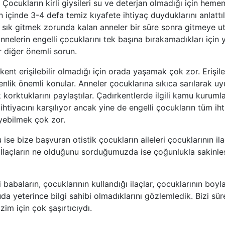
. Çocukların kirli giysileri su ve deterjan olmadığı için he
n içinde 3-4 defa temiz kıyafete ihtiyaç duyduklarını anlattı
k sık gitmek zorunda kalan anneler bir süre sonra gitmeye u
annelerin engelli çocuklarını tek başına bırakamadıkları için
r diğer önemli sorun.
 kent erişilebilir olmadığı için orada yaşamak çok zor. Erişileb
lik önemli konular. Anneler çocuklarına sıkıca sarılarak uyu
orktuklarını paylaştılar. Çadırkentlerde ilgili kamu kurumlar
htiyacını karşılıyor ancak yine de engelli çocukların tüm iht
eyebilmek çok zor.
u ise bize başvuran otistik çocukların aileleri çocuklarının il
. İlaçların ne olduğunu sorduğumuzda ise çoğunlukla sakinleşt
 babaların, çocuklarının kullandığı ilaçlar, çocuklarının boylar
a yeterince bilgi sahibi olmadıklarını gözlemledik. Bizi sür
zim için çok şaşırtıcıydı.