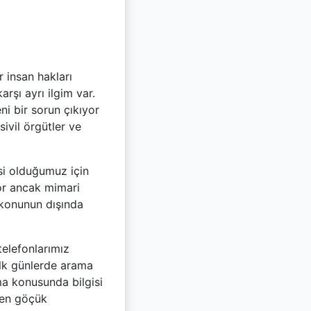
 insan hakları
rşı ayrı ilgim var.
ni bir sorun çıkıyor
sivil örgütler ve
si olduğumuz için
yor ancak mimari
i konunun dışında
elefonlarımız
 İlk günlerde arama
ma konusunda bilgisi
ilen göçük