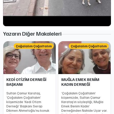
Yazarın Diğer Makaleleri
Çoğalalım Çoğaltalım
Çoğalalım Çoğaltalım
KEDİ OTİZİM DERNEĞİ
MUĞLA EMEK BENİM
BAŞKANI
KADIN DERNEĞİ
Sultan Çamur Karataş,
‘Çoğalalım Çoğaltalım’
‘Çoğalalım Çoğaltalım’
köşemizde, Sultan Çamur
köşemizde ‘Kedi Otizm
Karataş’ın söyleştiği, Muğla
Derneği’ Başkanı Serap
Emek Benim Kadın’
Dikmen Ahmetoğlu’nu konuk
Derneğinden Nahide Uçar var.