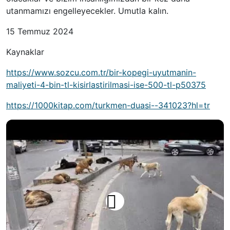
utanmamızı engelleyecekler. Umutla kalın.
15 Temmuz 2024
Kaynaklar
https://www.sozcu.com.tr/bir-kopegi-uyutmanin-
maliyeti-4-bin-tl-kisirlastirilmasi-ise-500-tl-p50375
https://1000kitap.com/turkmen-duasi--341023?hl=tr