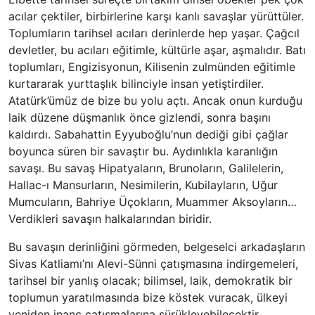
acılar çektiler, birbirlerine karşı kanlı savaşlar yürüttüler.
Toplumların tarihsel acıları derinlerde hep yaşar. Çağcıl
devletler, bu acıları eğitimle, kültürle aşar, aşmalıdır. Batı
toplumları, Engizisyonun, Kilisenin zulmünden eğitimle
kurtararak yurttaşlık bilinciyle insan yetiştirdiler.
Atatürk’ümüz de bize bu yolu açtı. Ancak onun kurduğu
laik düzene düşmanlık önce gizlendi, sonra başını
kaldırdı. Sabahattin Eyyuboğlu’nun dediği gibi çağlar
boyunca süren bir savaştır bu. Aydınlıkla karanlığın
savaşı. Bu savaş Hipatyaların, Brunoların, Galilelerin,
Hallac-ı Mansurların, Nesimilerin, Kubilayların, Uğur
Mumcuların, Bahriye Üçokların, Muammer Aksoyların…
Verdikleri savaşın halkalarından biridir.
Bu savaşın derinliğini görmeden, belgeselci arkadaşların
Sivas Katliamı’nı Alevi-Sünni çatışmasına indirgemeleri,
tarihsel bir yanlış olacak; bilimsel, laik, demokratik bir
toplumun yaratılmasında bize köstek vuracak, ülkeyi
yeniden inanç çatışmalarına sürükleyebilecektir.