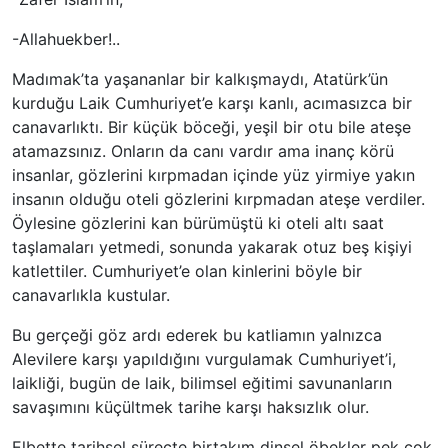
-Allahuekber!..
Madımak’ta yaşananlar bir kalkışmaydı, Atatürk’ün
kurduğu Laik Cumhuriyet’e karşı kanlı, acımasızca bir
canavarlıktı. Bir küçük böceği, yeşil bir otu bile ateşe
atamazsınız. Onların da canı vardır ama inanç körü
insanlar, gözlerini kırpmadan içinde yüz yirmiye yakın
insanın olduğu oteli gözlerini kırpmadan ateşe verdiler.
Öylesine gözlerini kan bürümüştü ki oteli altı saat
taşlamaları yetmedi, sonunda yakarak otuz beş kişiyi
katlettiler. Cumhuriyet’e olan kinlerini böyle bir
canavarlıkla kustular.
Bu gerçeği göz ardı ederek bu katliamın yalnızca
Alevilere karşı yapıldığını vurgulamak Cumhuriyet’i,
laikliği, bugün de laik, bilimsel eğitimi savunanların
savaşımını küçültmek tarihe karşı haksızlık olur.
Elbette tarihsel süreçte birtakım dinsel öbekler pek çok