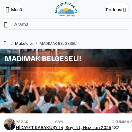
Menü
Podcast
Ana Sayfa
Makaleler
MADIMAK BELGESELİ!
MADIMAK BELGESELİ!
YAZAR
SAYI
OKUNMA S
HİDAYET KARAKUŞ
Yıl 4, Sayı 41, Haziran 2025
487