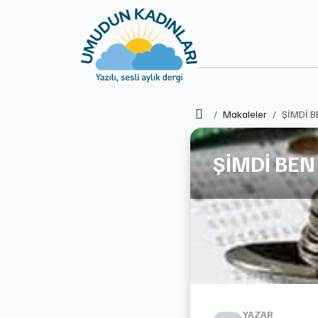
Ana Sayfa
Makaleler
ŞİMDİ B
ŞİMDİ BEN
YAZAR