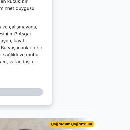
 en küçük bir
u minnet duygusu
a ve çalışmayana,
sini mi? Asgari
ayan, kayıtlı
 Bu yaşananların bir
a sağlıklı ve mutlu
ken, vatandaşın
Çoğalalım Çoğaltalım