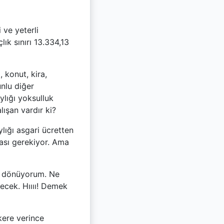
 ve yeterli
ık sınırı 13.334,13
 konut, kira,
unlu diğer
ylığı yoksulluk
lışan vardır ki?
lığı asgari ücretten
ası gerekiyor. Ama
ri dönüyorum. Ne
ecek. Hıııı! Demek
kere verince