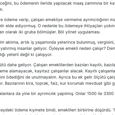
ceğini, bu ödemenin ileride yapılacak maaş zammına bir ka
m.
e ödeme verip, çalışan emekliye vermeme ayrımcılığının man
gelir elde ediyormuş. O nedenle bu ödemeye ihtiyaçları yokmu
an olarak iki gruba bölmüşler. Böl yönet uygulaması.
m aklıma, artık iş yaşamında yeterince bulunmuş, vergisini,
 yatırmış insanlar geliyor. Öyleyse emekli neden çalışır? De
ğı yeterli değil ki çalışıyor.
tü daha geliyor. Çalışan emeklilerden bazıları kayıtlı, bazılar
deme alamayacak, kayıtsız çalışanlar alacak. Kayıtlı çalışanl
sini ödediğini de unutmayalım. Ayrıca bu ek gelir ölçütü çal
or. Bazılarının kira, toprak, faiz, kur korumalı mevduat gibi gel
alanlara da yine bir ayrımcılık yapılmış. Onlar 1500 ile 3300
ydeki ödeme kıymete bindi, emeklileri birbirine düşürdü. 