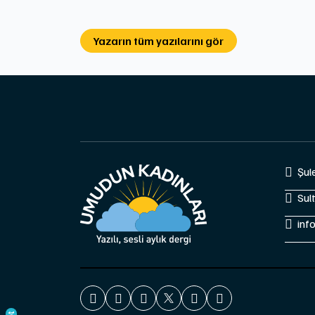
Yazarın tüm yazılarını gör
Şul
Sul
inf