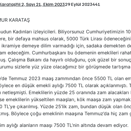
Karataş
Yıl 2, Sayı 21, Ekim 2023
29 Eylül 2023
441
AMUR KARATAŞ
dun Kadınları izleyicileri. Biliyorsunuz Cumhuriyetimizin 100
ere, bir defaya mahsus olarak, 5000 Türk Lirası ödeneceği
a ikramiye demeye dilim varmadığı için, sadaka demekten de
m edeceğim. Cumhurbaşkanı bu ödemenin emeklileri rahatl
ş. Çalışma Bakanı da hayırlı olduğunu, çok güzel bir sonuç e
urumu sizlerle yüz yüze olacağımız bir görüşmede tartışma
ye’de Temmuz 2023 maaş zammından önce 5500 TL olan eme
 Böylece en düşük emekli aylığı 7500 TL olarak açıklanmıştı
 netleşmişti. Emeklilerin yüzde 25 oranında zam alacakları b
rse emeklilerin yükseltilen maaşları, kök maaşa zam yapmak
0 TL’ye çıkarılmış. Yüzde 25’lik zam, bundan düşük olan ön
kmış. Böylece çoğu emeklinin maaşına Temmuz’da hiç zam 
im aylığı alanların maaşı 7500 TL’nin altında devam ediyor.