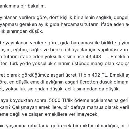
 anlamına bir bakalım.
nlanan verilere göre, dört kişilik bir ailenin sağlıklı, dengeli
 yapması gereken aylık gıda harcaması tutarını ifade eden açl
çlık sınırından düşük.
e yayınlanan verilere göre, gıda harcaması ile birlikte giyim,
 ulaşım, eğitim, sağlık ve benzeri ihtiyaçlar için yapılması zor
tutarını ifade eden yoksulluk sınırı ise 43,443 TL. Emekli a
ten Türkiye’de yoksulluk sınırının üstünde maaşı olan kaç ça
ret olarak gördüğümüz asgari ücret 11 bin 402 TL. Emekli ay
öre, en düşük emekli aylığının asgari ücretten düşük olmam
t, yoksulluk sınırından düşük, açlık sınırından da düşük.
ortaya koyduktan sonra, 5000 TL’lik ödeme açıklamasına ge
nı? Çalışmayan emeklilere, bir defaya mahsus olarak veril
ödeme değil ve çalışan emeklilere verilmeyecek.
in yaşamına rahatlama getirecek bir miktar olmadığını, bir 