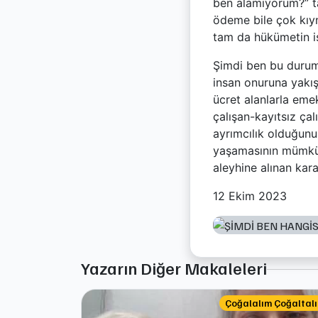
ben alamıyorum?” ta
ödeme bile çok kıym
tam da hükümetin is
Şimdi ben bu durum
insan onuruna yakış
ücret alanlarla emek
çalışan-kayıtsız çal
ayrımcılık olduğunu,
yaşamasının mümkün 
aleyhine alınan kara
12 Ekim 2023
Yazarın Diğer Makaleleri
Çoğalalım Çoğaltal