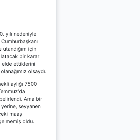
. yılı nedeniyle
ni Cumhurbaşkanı
 utandığım için
atacak bir karar
lde ettiklerini
 olanağımız olsaydı.
kli aylığı 7500
. Temmuz'da
elirlendi. Ama bir
 yerine, seyyanen
ceki maaş
gelmemiş oldu.