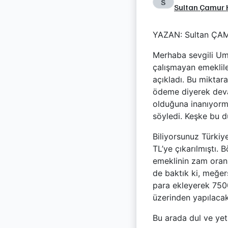
S
Sultan Çamur 
YAZAN: Sultan Ç
Merhaba sevgili Umu
çalışmayan emeklil
açıkladı. Bu miktar
ödeme diyerek deva
olduğuna inanıyormu
söyledi. Keşke bu d
Biliyorsunuz Türki
TL’ye çıkarılmıştı.
emeklinin zam oranı
de baktık ki, meğe
para ekleyerek 750
üzerinden yapılaca
Bu arada dul ve yet