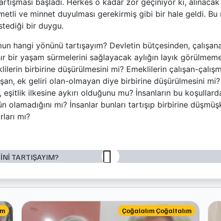
rtışması başladı. Herkes o kadar zor geçiniyor ki, alınacak
etli ve minnet duyulması gerekirmiş gibi bir hale geldi. B
tediği bir duygu.
un hangi yönünü tartışayım? Devletin bütçesinden, çalışan
ır bir yaşam sürmelerini sağlayacak aylığın layık görülmeme
lilerin birbirine düşürülmesini mi? Emeklilerin çalışan-çalışm
ışan, ek geliri olan-olmayan diye birbirine düşürülmesini mi?
 eşitlik ilkesine aykırı olduğunu mu? İnsanların bu koşullard
olamadığını mı? İnsanlar bunları tartışıp birbirine düşmüş
rları mı?
ım
Çoğalalım Çoğaltalım