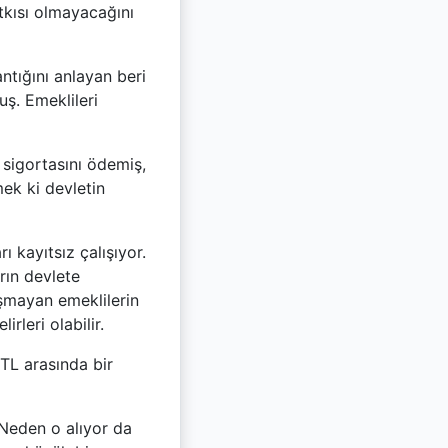
tkısı olmayacağını
tığını anlayan beri
ş. Emeklileri
 sigortasını ödemiş,
mek ki devletin
ı kayıtsız çalışıyor.
arın devlete
ışmayan emeklilerin
irleri olabilir.
 TL arasında bir
“Neden o alıyor da