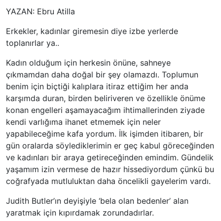
YAZAN: Ebru Atilla
Erkekler, kadınlar giremesin diye izbe yerlerde
toplanırlar ya..
Kadın olduğum için herkesin önüne, sahneye
çıkmamdan daha doğal bir şey olamazdı. Toplumun
benim için biçtiği kalıplara itiraz ettiğim her anda
karşımda duran, birden beliriveren ve özellikle önüme
konan engelleri aşamayacağım ihtimallerinden ziyade
kendi varlığıma ihanet etmemek için neler
yapabileceğime kafa yordum. İlk işimden itibaren, bir
gün oralarda söylediklerimin er geç kabul göreceğinden
ve kadınları bir araya getireceğinden emindim. Gündelik
yaşamım izin vermese de hazır hissediyordum çünkü bu
coğrafyada mutluluktan daha öncelikli gayelerim vardı.
Judith Butler’ın deyişiyle ‘bela olan bedenler’ alan
yaratmak için kıpırdamak zorundadırlar.