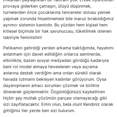
provaya giderken çamaşırı, ütüyü düşünmek,
turnelerden önce çocuklarına tencereler dolusu yemek
yapmak zorunda hissetmemesi bile maruz bırakıldığımız
ayrımcı sistemin kanıtıdır. Bu yüzden hem kişisel hem
kitlesel biçimde bir hak savunucusu, tüketilmek istenen
tabiriyle feministim!
Patikamın getirdiği yerden arkama baktığımda, hayatımı
anlatmam için davet edildiğim onlarca seminerde,
etkinlikte, bazen sosyal medyadan gördüğü kadarıyla
beni rol model almaya heveslenen veya sıçrama
anlarına destek verdiğim ama onları sürekli olarak
havada tutmamı bekleyen kadınlar görüyorum. Oysa
dayanışmanın amacı sorunları çözmek ve birlikte
direnerek güçlenmektir. Özgünlüğünüzü kaybettiren
hiçbir şey mutlak çözümün parçası olamayacağı gibi
sizi zayıflatacaktır. Emin olun, bela olun! Kendiniz olarak
gittiğiniz her yerde ben sizi bulurum.