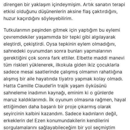
direngen bir yaklaşım içindeymişim. Artık sanatın terapi
etkisi olduğunu düşünenlerin aksine flaş çaktırdığını,
huzur kaçırdığını söyleyebilirim.
Tutkularımın peşinden gitmek için yaptığım bu eylemi
çevremdekiler yaşamımda bir tepki gibi algılayarak
eleştirdi, çekiştirdi. Oysa tepkinin eylem olmadığını,
sahnedeki oyunumdan sonra bunları yapmalarının
gerektiğini çok sonra fark ettiler. Elbette maddi manevi
tüm riskleri yüklenerek, ilkokula giden ikiz çocuklarla
sadece mesai saatlerinde çalışmış olmamın rahatlığına
alışmış bir aile hayatında tiyatro yapmak kolay olmadı.
Hatta Camille Claudel’in trajik yaşam öyküsünü
sahneleme inadımın kaynağı, eminim ki o günlerde
maruz kaldıklarımdı. İlk oyunum olmasına rağmen, hayal
ettiğimden daha başarılı bir proje çıkarmış olarak
seyircinin kalbini kazandım. Sadece kadınların değil,
erkeklerin de! Ezen konumundakilerin kendilerini
sorgulamalarını sağlayabileceğim bir yol seçmiştim