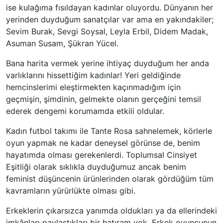
ise kulağıma fısıldayan kadınlar oluyordu. Dünyanın her
yerinden duyduğum sanatçılar var ama en yakındakiler;
Sevim Burak, Sevgi Soysal, Leyla Erbil, Didem Madak,
Asuman Susam, Şükran Yücel.
Bana harita vermek yerine ihtiyaç duyduğum her anda
varlıklarını hissettiğim kadınlar! Yeri geldiğinde
hemcinslerimi eleştirmekten kaçınmadığım için
geçmişin, şimdinin, gelmekte olanın gerçeğini temsil
ederek dengemi korumamda etkili oldular.
Kadın futbol takımı ile Tante Rosa sahnelemek, körlerle
oyun yapmak ne kadar deneysel görünse de, benim
hayatımda olması gerekenlerdi. Toplumsal Cinsiyet
Eşitliği olarak sıklıkla duyduğumuz ancak benim
feminist düşüncenin ürünlerinden olarak gördüğüm tüm
kavramların yürürlükte olması gibi.
Erkeklerin çıkarsızca yanımda oldukları ya da ellerindeki
imkânları paylaştıkları bir hatıram yok. Erkek oyuncunun