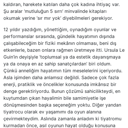
kaldıran, harekete katılan daha çok kadına ihtiyaç var.
Şu aralar ‘mutluluğun 5 sırrı’ minvalinde kitapları
okumak yerine ‘sır mır yok’ diyebilmeleri gerekiyor.
12 yıldır yazdığım, yönettiğim, oynadığım oyunlar ve
performanslar sırasında, gündelik hayatımın dışında
çalışabileceğim bir fiziki mekânın olmaması, beni dış
etkenlerle, bazen onlara rağmen üretmeye itti. Ursula Le
Guin’in deyişiyle ‘toplumsal ya da estetik dayanışmaya
ya da onaya en az sahip sanatçılardan’ biri oldum.
Çünkü anneliğim hayatımın tüm meselelerini içeriyordu.
Asla işimden daha anlamsız değildi. Sadece çok fazla
enerji, pratiklik ve öncelikler konusunda imkânsız bir
denge gerektiriyordu. Bunun çözümü sahicilikteydi, en
kuytumdan çıkan hayalimin bile samimiyetle işe
dönüşmesinden başka seçeneğim yoktu. Diğer yandan
tiyatrocu olarak ev yaşamımı da oyun alanına
çevirmekteydim. Aslında zamanla anladım ki tiyatromu
kurmadan önce, asıl oyunun hayat olduğu konusuna