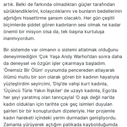
artık. Belki de farkında olmadıkları güçler tarafından
sürüklendiklerini, kolaycılıklarını ve bunların bedellerinin
ağırlığını hissettirme şansım olacaktı. Her gün çeşitli
biçimlerde şiddet gören kadınların sesi olmak ne kadar
önemli bir misyon olsa da, tek başına kurtuluşa
inanmıyordum.
Bir sistemde var olmanın o sistemi atlatmak olduğunu
deneyimlediğim ‘Çok Yaşa Andy Warhol’dan sonra daha
da deneysel ve özgün işler çıkarmaya başladım.
‘Önemsiz Bir Ölüm’ oyunumda pencereden atlayarak
ölümü mutlu bir son olarak gören bir kadının hayatıyla
yüzleştirdim seyircimi, ‘Dişi’de vahşi kurt kadınla,
‘Üçüncü Türle Yakın İlişkiler’ de uzaylı kadınla, Ego’da
her şeyi yaratmış olan tanrıçayla! ‘O aşk değil nar’da
kadın oldukları için tarihte çok geç isimleri duyulan
şairleri bir bir konuşturdum dizeleriyle. Her projemle
kadın hareketi içindeki yerim durmadan genişliyordu.
Zamanla yürüyerek açtığım patikada kaybolduğumda