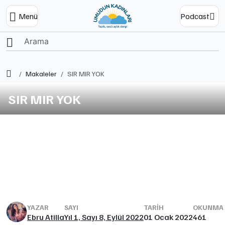
Menü
Podcast
Ana Sayfa
Makaleler
SIR MIR YOK
SIR MIR YOK
YAZAR
SAYI
TARIH
OKUNMA S
Ebru Atilla
Yıl 1, Sayı 8, Eylül 2022
01 Ocak 2022
461