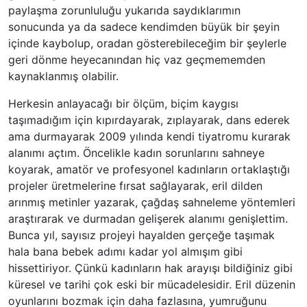
paylaşma zorunluluğu yukarıda saydıklarımın
sonucunda ya da sadece kendimden büyük bir şeyin
içinde kaybolup, oradan gösterebileceğim bir şeylerle
geri dönme heyecanından hiç vaz geçmememden
kaynaklanmış olabilir.
Herkesin anlayacağı bir ölçüm, biçim kaygısı
taşımadığım için kıpırdayarak, zıplayarak, dans ederek
ama durmayarak 2009 yılında kendi tiyatromu kurarak
alanımı açtım. Öncelikle kadın sorunlarını sahneye
koyarak, amatör ve profesyonel kadınların ortaklaştığı
projeler üretmelerine fırsat sağlayarak, eril dilden
arınmış metinler yazarak, çağdaş sahneleme yöntemleri
araştırarak ve durmadan gelişerek alanımı genişlettim.
Bunca yıl, sayısız projeyi hayalden gerçeğe taşımak
hala bana bebek adımı kadar yol almışım gibi
hissettiriyor. Çünkü kadınların hak arayışı bildiğiniz gibi
küresel ve tarihi çok eski bir mücadelesidir. Eril düzenin
oyunlarını bozmak için daha fazlasına, yumruğunu