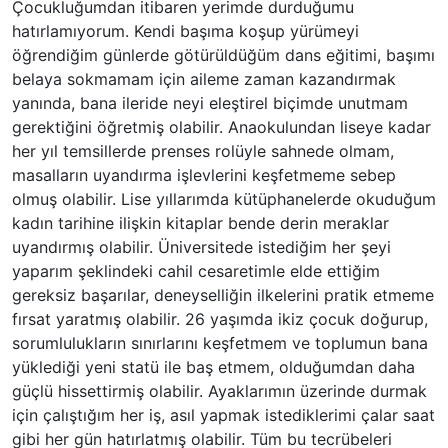
Çocukluğumdan itibaren yerimde durduğumu
hatırlamıyorum. Kendi başıma koşup yürümeyi
öğrendiğim günlerde götürüldüğüm dans eğitimi, başımı
belaya sokmamam için aileme zaman kazandırmak
yanında, bana ileride neyi eleştirel biçimde unutmam
gerektiğini öğretmiş olabilir. Anaokulundan liseye kadar
her yıl temsillerde prenses rolüyle sahnede olmam,
masalların uyandırma işlevlerini keşfetmeme sebep
olmuş olabilir. Lise yıllarımda kütüphanelerde okuduğum
kadın tarihine ilişkin kitaplar bende derin meraklar
uyandırmış olabilir. Üniversitede istediğim her şeyi
yaparım şeklindeki cahil cesaretimle elde ettiğim
gereksiz başarılar, deneyselliğin ilkelerini pratik etmeme
fırsat yaratmış olabilir. 26 yaşımda ikiz çocuk doğurup,
sorumlulukların sınırlarını keşfetmem ve toplumun bana
yüklediği yeni statü ile baş etmem, olduğumdan daha
güçlü hissettirmiş olabilir. Ayaklarımın üzerinde durmak
için çalıştığım her iş, asıl yapmak istediklerimi çalar saat
gibi her gün hatırlatmış olabilir. Tüm bu tecrübeleri