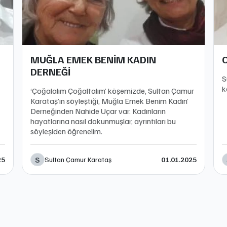
MUĞLA EMEK BENİM KADIN
DERNEĞİ
S
k
‘Çoğalalım Çoğaltalım’ köşemizde, Sultan Çamur
Karataş’ın söyleştiği, Muğla Emek Benim Kadın’
Derneğinden Nahide Uçar var. Kadınların
hayatlarına nasıl dokunmuşlar, ayrıntıları bu
söyleşiden öğrenelim.
S
Sultan Çamur Karataş
25
01.01.2025