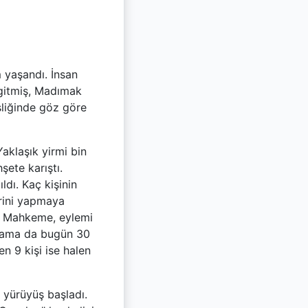
m yaşandı. İnsan
n gitmiş, Madımak
eşliğinde göz göre
Yaklaşık yirmi bin
şete karıştı.
ldı. Kaç kişinin
lerini yapmaya
ü. Mahkeme, eylemi
ılama da bugün 30
n 9 kişi ise halen
 yürüyüş başladı.