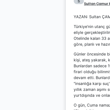
S
Sultan Çamur 
YAZAN: Sultan Ç
Türkiye’nin utanç g
eliyle gerçekleştiri
Otelinde kalan 33 ay
göre, planlı ve hazırl
Günler öncesinde bil
kişi, ateş yakarak, 
Bunlardan sadece 190
firari olduğu bilinm
devam etti. Bunlard
"insanlığa karşı su
yıllık zaman aşımı 
yurtdışında ve onlar
O gün, Cuma namazın