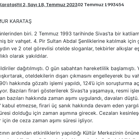
Karataş
Yıl 2, Sayı 18, Temmuz 2023
02 Temmuz 1993
454
AMUR KARATAŞ
ünlerinden biri. 2 Temmuz 1993 tarihinde Sivas’ta bir katlia
lmiş bir vahşet. 4. Pir Sultan Abdal Şenliklerine katılmak içi
dın ve 2 otel görevlisi otelde sloganlar, tekbirler alkışlar 
ıklı olarak yakıldılar.
diriler dağıtılmıştı. O gün sabahtan hareketlilik başlamıştı. 
kışkırtarak, oteldekilerin dışarı çıkmasını engelleyerek bu vah
’ı hakkında gözaltı işlemi yapıldı, 124’ü için soruşturma açı
iyor. Bazıları firari gösterilerek Sivas’ta yaşamaya, resmi iş
an bazıları hakkında zaman aşımı uygulandı, davaları düşt
ç" kabul etmezse, firari üç sanık hakkında devam eden yarg
süresi dolduğu için zaman aşımına girecek. Cezaları kesinleşe
 için de ceza zaman aşımı süresi işliyor.
ın ardından etkinliklerin yapıldığı Kültür Merkezinin önüne