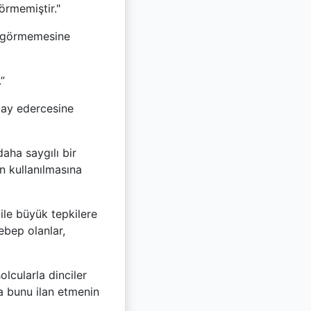
örmemiştir."
r görmemesine
”
alay edercesine
aha saygılı bir
n kullanılmasına
 ile büyük tepkilere
ebep olanlar,
lcularla dinciler
a bunu ilan etmenin