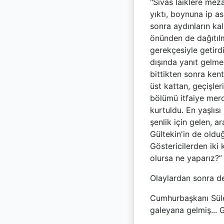
"Sivas laiklere mez
yıktı, boynuna ip a
sonra aydınların kal
önünden de dağıtılm
gerekçesiyle getirdiğ
dışında yanıt gelmedi
bittikten sonra kent
üst kattan, geçişler
bölümü itfaiye merdi
kurtuldu. En yaşlıs
şenlik için gelen, 
Gültekin'in de olduğ
Göstericilerden iki 
olursa ne yaparız?” 
Olaylardan sonra dev
Cumhurbaşkanı Süley
galeyana gelmiş... G