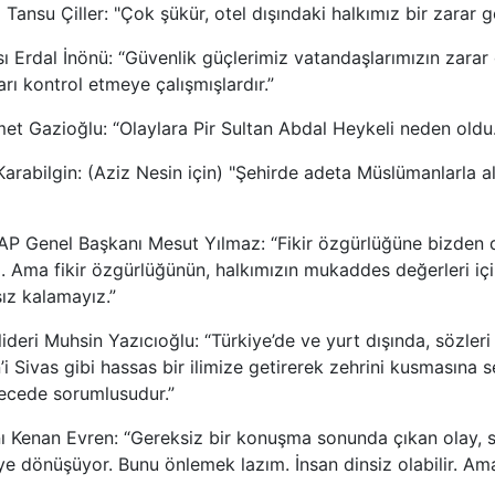
ansu Çiller: "Çok şükür, otel dışındaki halkımız bir zarar g
ı Erdal İnönü: “Güvenlik güçlerimiz vatandaşlarımızın zara
rı kontrol etmeye çalışmışlardır.”
met Gazioğlu: “Olaylara Pir Sultan Abdal Heykeli neden oldu.
Karabilgin: (Aziz Nesin için) "Şehirde adeta Müslümanlarla 
AP Genel Başkanı Mesut Yılmaz: “Fikir özgürlüğüne bizden d
Ama fikir özgürlüğünün, halkımızın mukaddes değerleri içi
sız kalamayız.”
 lideri Muhsin Yazıcıoğlu: “Türkiye’de ve yurt dışında, sözleri
i Sivas gibi hassas bir ilimize getirerek zehrini kusmasına s
erecede sorumlusudur.”
Kenan Evren: “Gereksiz bir konuşma sonunda çıkan olay, so
e dönüşüyor. Bunu önlemek lazım. İnsan dinsiz olabilir. Am