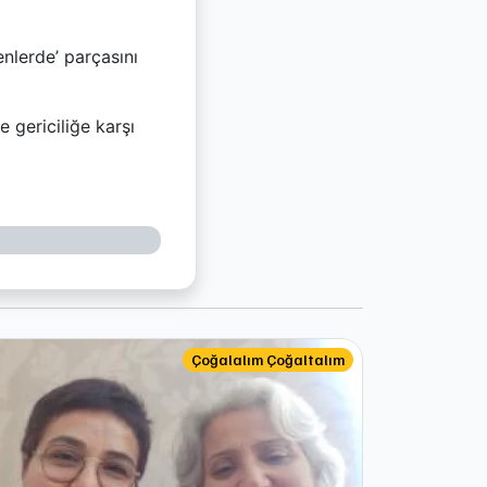
nlerde’ parçasını
 gericiliğe karşı
Çoğalalım Çoğaltalım