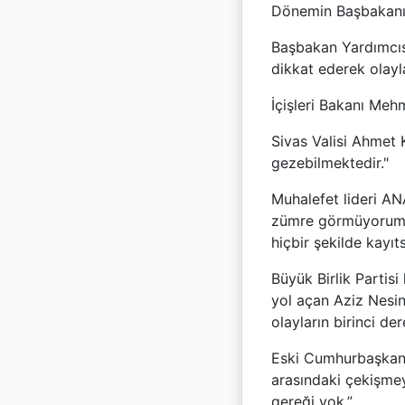
Dönemin Başbakanı T
Başbakan Yardımcıs
dikkat ederek olayla
İçişleri Bakanı Meh
Sivas Valisi Ahmet 
gezebilmektedir."
Muhalefet lideri AN
zümre görmüyorum. 
hiçbir şekilde kayıt
Büyük Birlik Partisi
yol açan Aziz Nesin’
olayların birinci d
Eski Cumhurbaşkanı 
arasındaki çekişmey
gereği yok.”