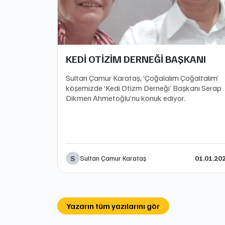
KEDİ OTİZİM DERNEĞİ BAŞKANI
Sultan Çamur Karataş, ‘Çoğalalım Çoğaltalım’
köşemizde ‘Kedi Otizm Derneği’ Başkanı Serap
Dikmen Ahmetoğlu’nu konuk ediyor.
S
Sultan Çamur Karataş
01.01.20
Yazarın tüm yazılarını gör