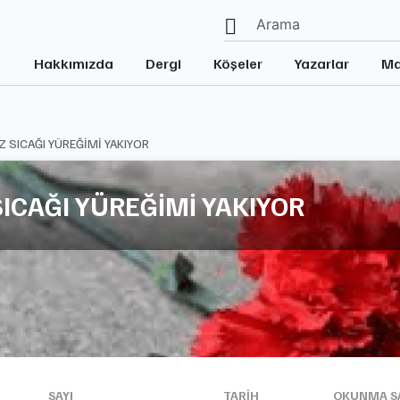
Hakkımızda
Dergi
Köşeler
Yazarlar
Ma
SICAĞI YÜREĞİMİ YAKIYOR
CAĞI YÜREĞİMİ YAKIYOR
SAYI
TARIH
OKUNMA SA