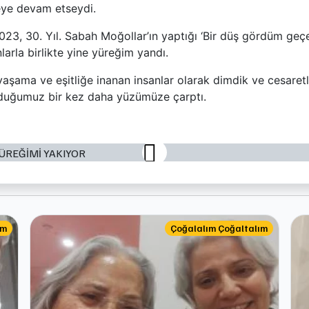
eye devam etseydi.
, 30. Yıl. Sabah Moğollar’ın yaptığı ‘Bir düş gördüm geçe
arla birlikte yine yüreğim yandı.
yaşama ve eşitliğe inanan insanlar olarak dimdik ve cesaretle
duğumuz bir kez daha yüzümüze çarptı.
ım
Çoğalalım Çoğaltalım