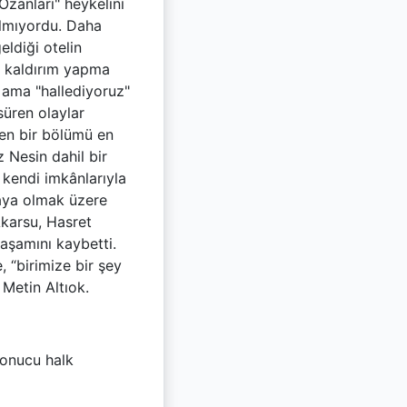
Ozanları" heykelini
ılmıyordu. Daha
eldiği otelin
n kaldırım yapma
di ama "hallediyoruz"
 süren olaylar
rden bir bölümü en
z Nesin dahil bir
n kendi imkânlarıyla
Kaya olmak üzere
Akarsu, Hasret
yaşamını kaybetti.
, “birimize bir şey
 Metin Altıok.
sonucu halk