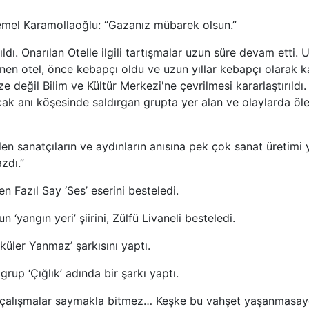
emel Karamollaoğlu: “Gazanız mübarek olsun.”
ldı. Onarılan Otelle ilgili tartışmalar uzun süre devam etti.
nen otel, önce kebapçı oldu ve uzun yıllar kebapçı olarak k
ze değil Bilim ve Kültür Merkezi'ne çevrilmesi kararlaştırıldı. 
ak anı köşesinde saldırgan grupta yer alan ve olaylarda öle
n sanatçıların ve aydınların anısına pek çok sanat üretimi y
azdı.”
en Fazıl Say ‘Ses’ eserini besteledi.
 ‘yangın yeri’ şiirini, Zülfü Livaneli besteledi.
üler Yanmaz’ şarkısını yaptı.
grup ‘Çığlık’ adında bir şarkı yaptı.
 çalışmalar saymakla bitmez… Keşke bu vahşet yaşanmasay