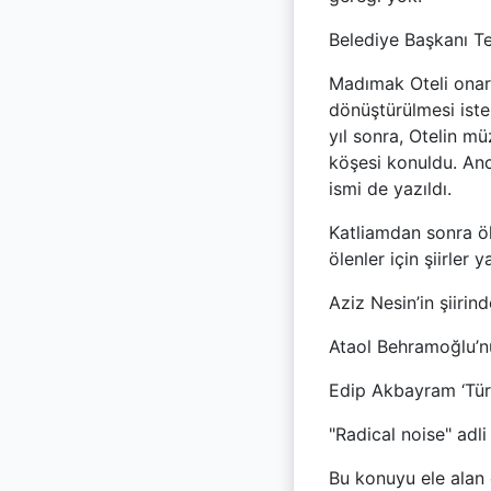
Belediye Başkanı T
Madımak Oteli onarı
dönüştürülmesi iste
yıl sonra, Otelin mü
köşesi konuldu. Anc
ismi de yazıldı.
Katliamdan sonra öle
ölenler için şiirler y
Aziz Nesin’in şiirind
Ataol Behramoğlu’nun
Edip Akbayram ‘Türk
"Radical noise" adli 
Bu konuyu ele alan