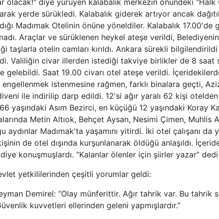
ar olacak!" diye yürüyen kalabalık merkezin önündeki "Halk 
sarak yerde sürükledi. Kalabalık giderek artıyor ancak dağıt
dığı Madımak Otelinin önüne yöneldiler. Kalabalık 17.00'de g
adı. Araçlar ve sürüklenen heykel ateşe verildi, Belediyeni
i taşlarla otelin camları kırıldı. Ankara sürekli bilgilendiril
. Valiliğin civar illerden istediği takviye birlikler de 8 saat
e gelebildi. Saat 19.00 civarı otel ateşe verildi. İçeridekile
i engellenmek istenmesine rağmen, farklı binalara geçti, Azi
veni ile indirilip darp edildi. 12'si ağır yaralı 62 kişi otelde
ı 66 yaşındaki Asım Bezirci, en küçüğü 12 yaşındaki Koray 
aralarında Metin Altıok, Behçet Aysan, Nesimi Çimen, Muhlis 
u aydınlar Madımak'ta yaşamını yitirdi. İki otel çalışanı da 
kişinin de otel dışında kurşunlanarak öldüğü anlaşıldı. İçeride
diye konuşmuşlardı. “Kalanlar ölenler için şiirler yazar” dedi
let yetkililerinden çeşitli yorumlar geldi:
man Demirel: “Olay münferittir. Ağır tahrik var. Bu tahrik 
üvenlik kuvvetleri ellerinden geleni yapmışlardır.”