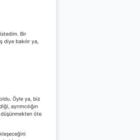
istedim. Bir
 diye bakılır ya,
ldu. Öyle ya, biz
iği, ayrımcılığın
a düşünmekten öte
kleşeceğini