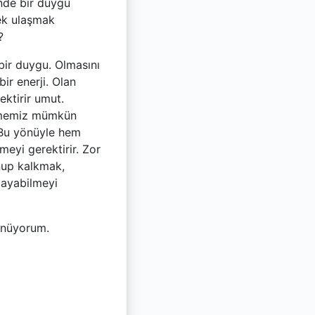
nde bir duygu
ek ulaşmak
?
ir duygu. Olmasını
r enerji. Olan
ktirir umut.
işmemiz mümkün
. Bu yönüyle hem
eyi gerektirir. Zor
nup kalkmak,
layabilmeyi
şünüyorum.