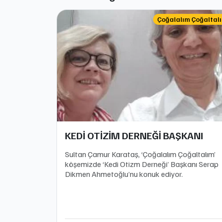
Çoğalalım Çoğaltal
KEDİ OTİZİM DERNEĞİ BAŞKANI
Sultan Çamur Karataş, ‘Çoğalalım Çoğaltalım’
köşemizde ‘Kedi Otizm Derneği’ Başkanı Serap
Dikmen Ahmetoğlu’nu konuk ediyor.