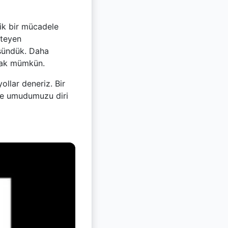
ik bir mücadele
steyen
üşündük. Daha
mak mümkün.
llar deneriz. Bir
de umudumuzu diri