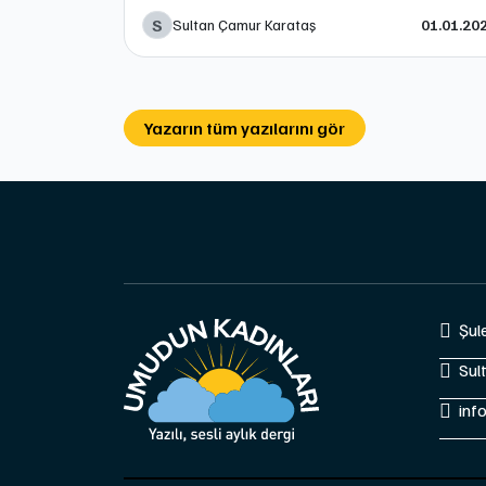
S
Sultan Çamur Karataş
01.01.20
Yazarın tüm yazılarını gör
Şul
Sul
inf