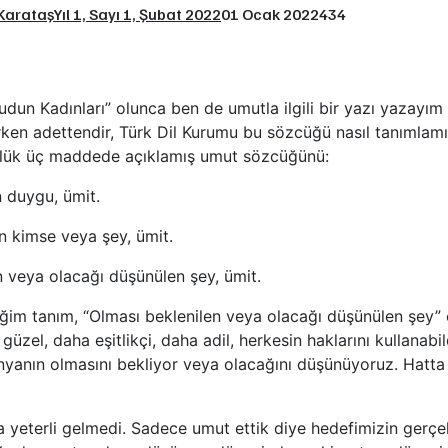
Karataş
Yıl 1, Sayı 1, Şubat 2022
01 Ocak 2022
434
dun Kadınları” olunca ben de umutla ilgili bir yazı yazayım 
arken adettendir, Türk Dil Kurumu bu sözcüğü nasıl tanımlamış
zlük üç maddede açıklamış umut sözcüğünü:
 duygu, ümit.
n kimse veya şey, ümit.
n veya olacağı düşünülen şey, ümit.
im tanım, “Olması beklenilen veya olacağı düşünülen şey” o
zel, daha eşitlikçi, daha adil, herkesin haklarını kullanabild
nyanın olmasını bekliyor veya olacağını düşünüyoruz. Hatt
a yeterli gelmedi. Sadece umut ettik diye hedefimizin gerçe