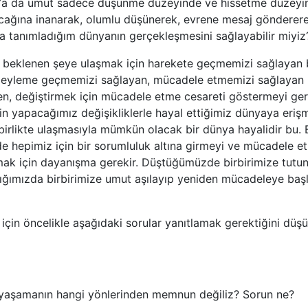
 Ya da umut sadece düşünme düzeyinde ve hissetme düzeyi
ağına inanarak, olumlu düşünerek, evrene mesaj gönderer
da tanımladığım dünyanın gerçekleşmesini sağlayabilir miyiz
 beklenen şeye ulaşmak için harekete geçmemizi sağlayan b
n eyleme geçmemizi sağlayan, mücadele etmemizi sağlayan bi
n, değiştirmek için mücadele etme cesareti göstermeyi gere
in yapacağımız değişikliklerle hayal ettiğimiz dünyaya er
 birlikte ulaşmasıyla mümkün olacak bir dünya hayalidir bu
e hepimiz için bir sorumluluk altına girmeyi ve mücadele etm
şmak için dayanışma gerekir. Düştüğümüzde birbirimize tutu
ığımızda birbirimize umut aşılayıp yeniden mücadeleye baş
için öncelikle aşağıdaki sorular yanıtlamak gerektiğini dü
yaşamanın hangi yönlerinden memnun değiliz? Sorun ne?