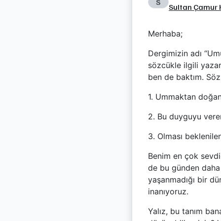
S
Sultan Çamur 
Merhaba;
Dergimizin adı “Umu
sözcükle ilgili yaz
ben de baktım. Sö
1. Ummaktan doğan
2. Bu duyguyu vere
3. Olması beklenile
Benim en çok sevdiğ
de bu günden daha gü
yaşanmadığı bir dü
inanıyoruz.
Yalız, bu tanım ban