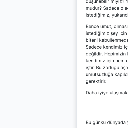
düşünebilir miyiz?
mudur? Sadece olac
istediğimiz, yukarı
Bence umut, olması
istediğimiz şey içi
biteni kabullenmede
Sadece kendimiz iç
değildir. Hepimizin
kendimiz için hem d
iştir. Bu zorluğu a
umutsuzluğa kapıld
gerektirir.
Daha iyiye ulaşmak 
Bu günkü dünyada 