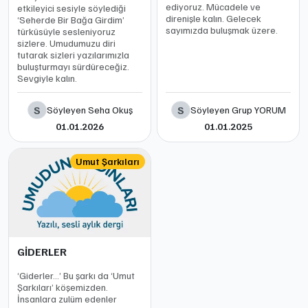
ediyoruz. Mücadele ve
etkileyici sesiyle söylediği
direnişle kalın. Gelecek
‘Seherde Bir Bağa Girdim’
sayımızda buluşmak üzere.
türküsüyle sesleniyoruz
sizlere. Umudumuzu diri
tutarak sizleri yazılarımızla
buluşturmayı sürdüreceğiz.
Sevgiyle kalın.
S
S
Söyleyen Seha Okuş
Söyleyen Grup YORUM
01.01.2026
01.01.2025
Umut Şarkıları
GİDERLER
‘Giderler…’ Bu şarkı da ‘Umut
Şarkıları’ köşemizden.
İnsanlara zulüm edenler