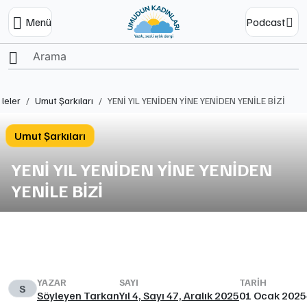
Menü
Podcast
Ana Sayfa
leler
Umut Şarkıları
YENİ YIL YENİDEN YİNE YENİDEN YENİLE BİZİ
Umut Şarkıları
YENİ YIL YENİDEN YİNE YENİDEN
YENİLE BİZİ
YAZAR
SAYI
TARIH
S
Söyleyen Tarkan
Yıl 4, Sayı 47, Aralık 2025
01 Ocak 2025