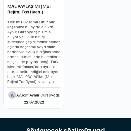
MAL PAYLAŞIMI (Mal
Rejimi Tasfiyesi)
‘Hak mı Hukuk mu Lütuf mu’
köşemize bu ay da avukat
Aynur Gürsoydaş bizimle
oluyor ve Evlilik birliği
süresince çeşitli mallar edinen
eşlerin boşanma veya ölüm
nedeniyle evlilik birliğinin sona
ermesi durumunda bu malların
ne şekilde paylaşılacağı Türk
Medeni Kanunu’nda ayrıntılı
olarak belirlendiğini anlatıyor
bize ‘MAL PAYLAŞIMI (Mal
Rejimi Tasfiyesi)’ yazısıyla.
A
Avukat Aynur Gürsoydaş
22.07.2022
Söyleyecek sözümüz var!