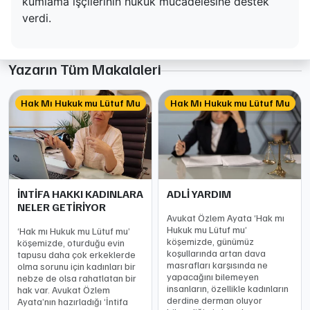
kumlama işçilerinin hukuk mücadelesine destek
verdi.
Yazarın Tüm Makalaleri
Hak Mı Hukuk mu Lütuf Mu
Hak Mı Hukuk mu Lütuf Mu
İNTİFA HAKKI KADINLARA
ADLİ YARDIM
NELER GETİRİYOR
Avukat Özlem Ayata ‘Hak mı
Hukuk mu Lütuf mu’
‘Hak mı Hukuk mu Lütuf mu’
köşemizde, günümüz
köşemizde, oturduğu evin
koşullarında artan dava
tapusu daha çok erkeklerde
masrafları karşısında ne
olma sorunu için kadınları bir
yapacağını bilemeyen
nebze de olsa rahatlatan bir
insanların, özellikle kadınların
hak var. Avukat Özlem
derdine derman oluyor
Ayata’nın hazırladığı ‘İntifa