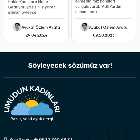
bilmediğimiz konuları
Hakkı Kadınlara Neler
vurgulayarak ‘Adli Yardım’
Getiriyor’ yazısını ziyaret
sunumunda.
edelim öyleyse.
Avukat Özlem Ayata
Avukat Özlem Ayata
29.04.2024
09.10.2023
Söyleyecek sözümüz var!
Şule Sepin içli: 0532 360 48 31